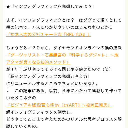
★「インフォグラフィックを発想してみよう」
まず、インフォグラフィックとは？ はググって頂くとして
僕の記事で、万人にわかりやすいのはこんなものとか↓
「松本人志の分析チャート＠『BRUTUS』」
ちょうど８／２０から、ダイヤモンドオンラインの僕の連載
「ダージャリスト・石黒謙吾の 「科学するダジャレ」〜地
アタマが良くなる知的メソッド」
が１年半ぶりやってそろそろ同じネタ飽きたので（笑）
「超インフォグラフィックの発想と考え方」
にリニューアルするところでちょどいいかなと。
↓ この記事にある、以前、３年にわたって連載して作って
いた３０ネタの
「ビジュアル版 般若心経 by［ch ART］〜松岡正剛氏」
超インフォグラフィックを例示し、
どうやってここまで考えたのかのリアルな思考プロセスを解
説していくもの。