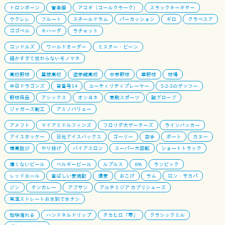
トロンボーン
管楽器
アコギ（コールクラーク）
スラックキーギター
ウクレレ
フルート
スチールドラム
パーカッション
ギロ
クラベスア
ゴゴベル
キハーダ
ラチェット
コンドルズ
ワールドオーダー
ミスター・ビーン
細かすぎて伝わらないモノマネ
高校野球
星稜高校
遊学館高校
中学野球
草野球
球場
中日ドラゴンズ
背番号14
ユーティリティプレーヤー
5-2-3のゲッツー
野球用品
アシックス
オンヨネ
東駒スポーツ
誠グローブ
ジャガーズ創工
アミノバリュー
アメフト
マイアミドルフィンズ
フロリダ大ゲーターズ
ラインバッカー
アイスホッケー
日光アイスバックス
ゴーリー
空手
ボート
カヌー
棒高跳び
やり投げ
バイアスロン
スーパー大回転
ショートトラック
薄くないビール
ベルギービール
ルプルス
IPA
ランビック
レッドエール
香ばしい麦焼酎
爆麦
おこげ
ラム
ロン・サカパ
ジン
タンカレー
アブサン
アルテミジア カプリシューズ
常温ストレートお水別で氷ナシ
珈琲淹れる
ハンドネルドリップ
タカヒロ「雫」
クラシックミル