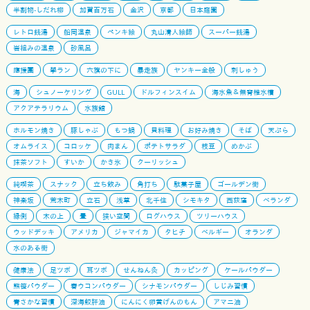
半割物-しだれ柳
加賀百万石
金沢
京都
日本庭園
レトロ銭湯
船岡温泉
ペンキ絵
丸山清人絵師
スーパー銭湯
岩組みの温泉
砂風呂
應援團
學ラン
六旗の下に
暴走族
ヤンキー全般
刺しゅう
海
シュノーケリング
GULL
ドルフィンスイム
海水魚＆無脊椎水槽
アクアテラリウム
水族館
ホルモン焼き
豚しゃぶ
もつ鍋
貝料理
お好み焼き
そば
天ぷら
オムライス
コロッケ
肉まん
ポテトサラダ
枝豆
めかぶ
抹茶ソフト
すいか
かき氷
クーリッシュ
純喫茶
スナック
立ち飲み
角打ち
駄菓子屋
ゴールデン街
神楽坂
荒木町
立石
浅草
北千住
シモキタ
西荻窪
ベランダ
縁側
木の上
畳
狭い空間
ログハウス
ツリーハウス
ウッドデッキ
アメリカ
ジャマイカ
タヒチ
ベルギー
オランダ
水のある街
健康法
足ツボ
耳ツボ
せんねん灸
カッピング
ケールパウダー
熊笹パウダー
春ウコンパウダー
シナモンパウダー
しじみ習慣
青さかな習慣
深海鮫肝油
にんにく卵黄げんのもん
アマニ油