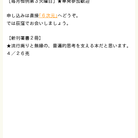
［毎月恒例第３火曜日］★単発参加歓迎
申し込みは直接
｢６次元｣
へどうぞ。
では荻窪でお会いしましょう。
【新刊著書２冊】
★流行廃りと無縁の、普遍的思考を支える本だと思います。
４／２６売