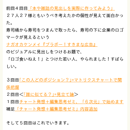
前回４回目
「本や雑誌の見出しを実際に作ってみよう」
２７人２７様ともいうべき考えたかの個性が見えて面白かっ
た。
寿司桶から寿司をつまんで取ったら、寿司の下に企業のロゴ
マークが見えるという
ナガオカケンメイ『ブラボー！すきまな広告』
のビジュアルに見出しをつけるお題で、
「ロゴ食いねえ！」とつけた若い人、やられました！すばら
しい。
３回目
｢この人どのポジション？｣=マトリクスチャートで関
係把握
２回目＜
｢誰に似てる？｣=見立て論
＞
１回目
チャート発想＋編集思考ゼミ、「６次元」で始めます
補足
「チャート発想＋編集思考ゼミ」内容追加
そして５回目はこれでいきます。