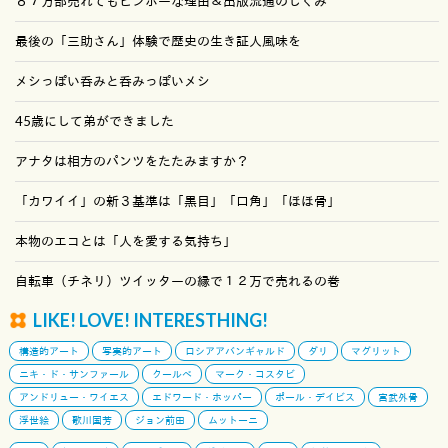
８７万部売れてもビンボーな理由＆出版流通のしくみ
最後の「三助さん」体験で歴史の生き証人風味を
メシっぽい呑みと呑みっぽいメシ
45歳にして弟ができました
アナタは相方のパンツをたたみますか？
「カワイイ」の新３基準は「黒目」「口角」「ほほ骨」
本物のエコとは「人を愛する気持ち」
自転車（チネリ）ツイッターの縁で１２万で売れるの巻
LIKE! LOVE! INTERESTHING!
構造的アート
写実的アート
ロシアアバンギャルド
ダリ
マグリット
ニキ・ド・サンファール
クールベ
マーク・コスタビ
アンドリュー・ワイエス
エドワード・ホッパー
ポール・デイビス
宮武外骨
浮世絵
歌川国芳
ジョン前田
ムットーニ