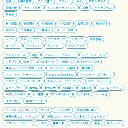
分類
網羅&俯瞰
ことば遊び
ダジャレ
回文
知的シモネタ
図解表現
チャート思考
インフォグラフィック
図像
ダイヤグラム
考古学
筒井康隆
遠藤周作
南方熊楠
今和次郎
西岡文彦
布施英利
町田忍
田尻賢誉
小関順二
スージー鈴木
レゲエ
スカ
ラテン
ブラスロック
バロック
昭和歌謡
カリビアン
ハワイアン
カントリー
ビッグバンド
キャンディーズ
山弦
ハンバート・ハンバート
ノラ・ジョーンズ
スカパラ
CKB
LITTLE TEMPO
NRBQ
DETERMINATION
東京パノラママンボボーイズ
ペレスプラード楽団
氣志團
マンハッタントランスファー
FREETWOOD MAC
ミッシェル・ポルナレフ
シカゴ
カーペンターズ
ギルバート・オサリヴァン
ボブ・マーリー
エアサプライ
南佳孝
高中正義
松田聖子
森高千里
リコ・ロドリゲス
JAZZ JAMAICA
ヤン富田
PAT METHENY
DUALERS
トニー谷
PERFUME
BABY METAL
パッヘルベルのカノン
ボレロ
アルルの女
栄冠は君に輝く
荒野の果てに 〜グロリア
夜明けのスキャット
喝采
ひとりきり
アローン・アゲイン
つばさ
青春の影
サボテンの花
制服
鉄のハート