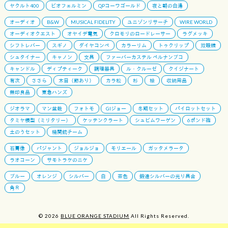
ヤクルト400
ビオフェルミン
QPコーワゴールド
夜と朝の白湯
オーディオ
B&W
MUSICAL FIDELITY
ユニゾンリサーチ
WIRE WORLD
オーディオクエスト
オヤイデ電気
クロモリのロードレーサー
ラグメッキ
シフトレバー
スギノ
ダイヤコンペ
カラーリム
トゥクリップ
双眼鏡
シュタイナー
キャノン
文具
ファーバーカステル ペルナンブコ
キャンドル
ディプティーク
調理器具
ル・クルーゼ
クイジナート
有次
ささら
木目（節あり）
カラ松
杉
桧
収納用品
無印良品
東急ハンズ
ジオラマ
マン盆栽
フォトモ
GIジョー
冬期セット
パイロットセット
タミヤ模型（ミリタリー）
ケッテンクラート
シュビムワーゲン
6ポンド砲
土のうセット
機関銃チーム
石膏像
パジャント
ジョルジョ
モリエール
ガッタメラータ
ラオコーン
サモトラケのニケ
ブルー
オレンジ
シルバー
白
茶色
鍛造シルバーの光り具合
角Ｒ
© 2026
BLUE ORANGE STADIUM
All Rights Reserved.