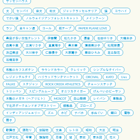
ザッセンハウス
犬
センパイ
柴犬
和犬
ジャックラッセルテリア
猫
コウハイ
でかい猫
ノルウェイジアンフォレストキャット
メインクーン
ラン
全キャン連
コール
紙テープ
PAPER PLANE LOVE
黒目が多い女性タレント
伊藤蘭
松たか子
優香
石田ゆり子
大橋未歩
森高千里
三浦りさ子
堂真理子
黒木華
蓮佛美沙子
松岡茉優
浜辺美波
大川栄子
仁藤優子
大原麗子
栗田ひろみ
足立梨花
石橋杏奈
布製のカフスボタン
ラウンドカラー
クレリック
シンプルなタイバー
レジメンタルタイ
ハリウッドランチマーケット
ORCIVAL
KATO
Ues
FALKE
スタジャン
ROCK CREEK ATHLETICS
チェーンステッチ
トリッペン
スピングルムーブ
オニツカタイガー
げんべいのビーサン
木製のメガネ（ヘアリヒト）
MOSCOT
白山眼鏡
レイバン
革製品
下北沢ダークエンドオブザストリー
銀製品
ゴローズ
インディアンジュエリー
ズニ
ホピ
ナバホ
手ぬぐい
鯉口
雪駄
扇子
歌舞伎
隈取り
世話物
文楽
レトロ
昭和
大正
明治
江戸文化
甲冑
旗指物
忍者
城
家紋
家系図
花火