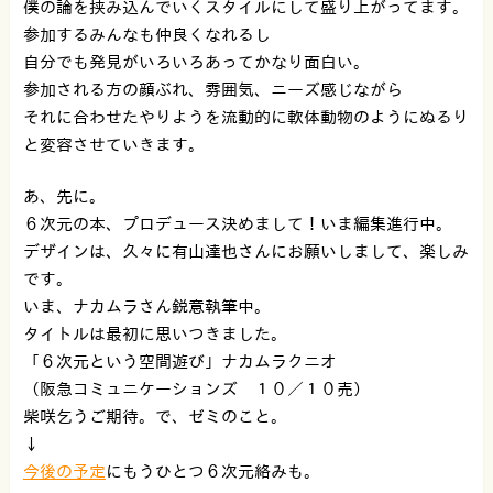
僕の論を挟み込んでいくスタイルにして盛り上がってます。
参加するみんなも仲良くなれるし
自分でも発見がいろいろあってかなり面白い。
参加される方の顔ぶれ、雰囲気、ニーズ感じながら
それに合わせたやりようを流動的に軟体動物のようにぬるり
と変容させていきます。
あ、先に。
６次元の本、プロデュース決めまして！いま編集進行中。
デザインは、久々に有山達也さんにお願いしまして、楽しみ
です。
いま、ナカムラさん鋭意執筆中。
タイトルは最初に思いつきました。
「６次元という空間遊び」ナカムラクニオ
（阪急コミュニケーションズ １０／１０売）
柴咲乞うご期待。で、ゼミのこと。
↓
今後の予定
にもうひとつ６次元絡みも。