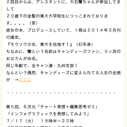
２回目からは、アシスタントに、大石蘭ちゃんが参加してま
して
２０歳下の金髪の東大大学院生につっこまれておりま
す。。。。（笑）
彼女の本、プロデュースしていて、１冊は２０１４年３月刊
行確定。
『モウソウ少女、東大を目指す！』（幻冬舎）
ちなみに、蘭という名前はキャンディーズファン、ラン派の
お父さんが命名。
同じ年齢で、全キャン連・九州支部！
なんという偶然、キャンディーズに変えられてる人生の全貌
が →
ここに
・・・・・・・・・・・・・・・・・・・・・・・・・・
第５回、６次元「チャート発想＋編集思考ゼミ」
「インフォグラフィックを発想してみよう」
７／１７（火） １９時半〜２２時