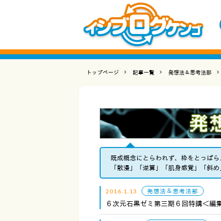
トップページ
記事一覧
発想法＆思考法部
既成概念にとらわれず、枠をとっぱら
「散漫」「逆算」「肌身感覚」「斜め
2016.1.13
発想法＆思考法部
６次元石黒ゼミ第三期６回特講＜編