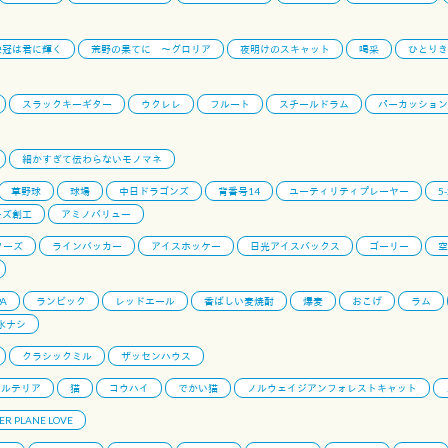
栄冠は君に輝く
荒野の果てに 〜グロリア
夜明けのスキャット
喝采
ひとりき
スラックキーギター
ウクレレ
フルート
スチールドラム
パーカッション
細かすぎて伝わらないモノマネ
草野球
球場
中日ドラゴンズ
背番号14
ユーティリティプレーヤー
5
ーズ創工
アミノバリュー
ターズ
ラインバッカー
アイスホッケー
日光アイスバックス
ゴーリー
空
PA
ランビック
レッドエール
香ばしい麦焼酎
爆麦
おこげ
ラム
氷ナシ
クラシックミル
ザッセンハウス
セルテリア
猫
コウハイ
でかい猫
ノルウェイジアンフォレストキャット
ER PLANE LOVE