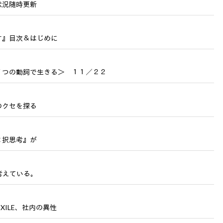
状況随時更新
す』目次＆はじめに
７つの動詞で生きる＞ １１／２２
のクセを探る
２択思考』が
考えている。
XILE、社内の異性