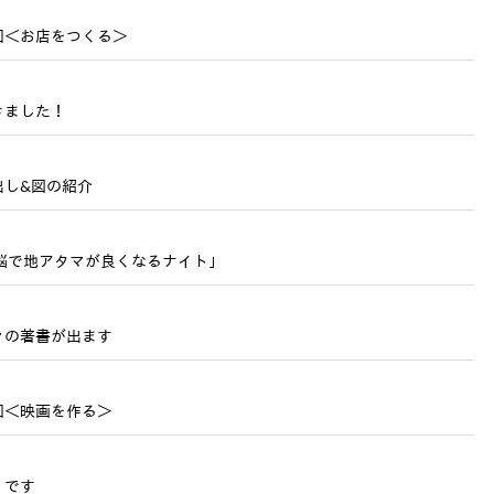
回＜お店をつくる＞
きました！
出し&図の紹介
脳で地アタマが良くなるナイト」
々の著書が出ます
回＜映画を作る＞
」です