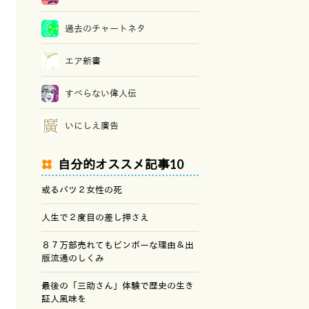
過去のチャートネタ
エア新書
すべらない偉人伝
いにしえ廣告
自分的オススメ記事10
或るバツ２女性の死
人生で２度目の差し押さえ
８７万部売れてもビンボーな理由＆出
版流通のしくみ
最後の「三助さん」体験で歴史の生き
証人風味を