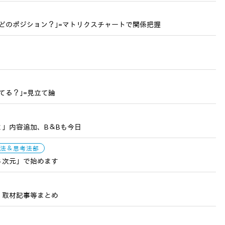
どのポジション？｣=マトリクスチャートで関係把握
てる？｣=見立て論
」内容追加、B＆Bも今日
法＆思考法部
６次元」で始めます
・取材記事等まとめ