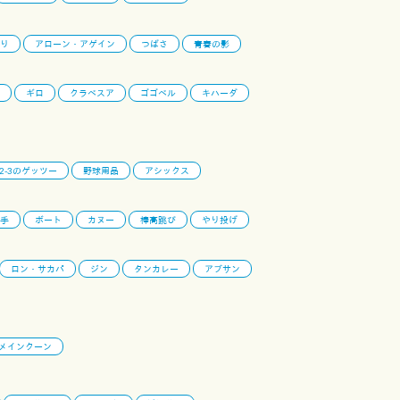
り
アローン・アゲイン
つばさ
青春の影
ギロ
クラベスア
ゴゴベル
キハーダ
-2-3のゲッツー
野球用品
アシックス
手
ボート
カヌー
棒高跳び
やり投げ
ロン・サカパ
ジン
タンカレー
アブサン
メインクーン