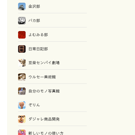
金沢部
バカ部
よむみる部
日常日記部
豆柴センパイ劇場
ウルセー美術館
自分のモノ写真館
ぞりん
ダジャレ商品開発
新しいモノの使い方