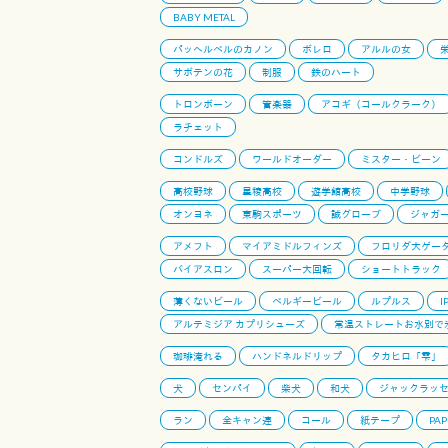
BABY METAL
パッヘルベルのカノン
ボレロ
アルルの女
サボテンの花
制服
鉄のハート
トロンボーン
管楽器
アコギ（コールクラーク）
ラチェット
コンドルズ
ワールドオーダー
ミスター・ビーン
高校野球
星稜高校
遊学館高校
中学野球
オンヨネ
東駒スポーツ
誠グローブ
ジャガ
アメフト
マイアミドルフィンズ
フロリダ大ゲー
バイアスロン
スーパー大回転
ショートトラック
薄くないビール
ベルギービール
ルプルス
I
アルテミジア カプリシューズ
常温ストレートお水別で
珈琲淹れる
ハンドネルドリップ
タカヒロ「雫」
犬
センパイ
柴犬
和犬
ジャックラッ
ラン
全キャン連
コール
紙テープ
PAP