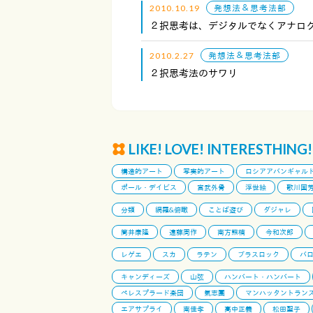
2010.10.19
発想法＆思考法部
２択思考は、デジタルでなくアナロ
2010.2.27
発想法＆思考法部
２択思考法のサワリ
LIKE! LOVE! INTERESTHING!
構造的アート
写実的アート
ロシアアバンギャル
ポール・デイビス
宮武外骨
浮世絵
歌川国
分類
網羅&俯瞰
ことば遊び
ダジャレ
筒井康隆
遠藤周作
南方熊楠
今和次郎
レゲエ
スカ
ラテン
ブラスロック
バ
キャンディーズ
山弦
ハンバート・ハンバート
ペレスプラード楽団
氣志團
マンハッタントラン
エアサプライ
南佳孝
高中正義
松田聖子