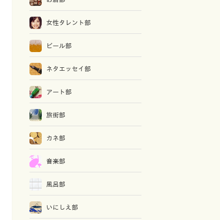
女性タレント部
ビール部
ネタエッセイ部
アート部
旅街部
カネ部
音楽部
風呂部
いにしえ部