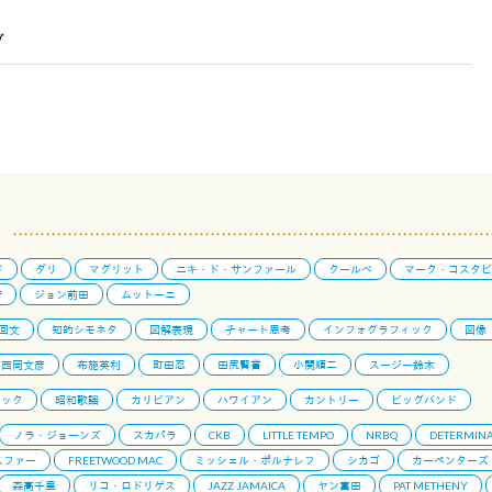
グ
ド
ダリ
マグリット
ニキ・ド・サンファール
クールベ
マーク・コスタビ
芳
ジョン前田
ムットーニ
回文
知的シモネタ
図解表現
チャート思考
インフォグラフィック
図像
西岡文彦
布施英利
町田忍
田尻賢誉
小関順二
スージー鈴木
ロック
昭和歌謡
カリビアン
ハワイアン
カントリー
ビッグバンド
ノラ・ジョーンズ
スカパラ
CKB
LITTLE TEMPO
NRBQ
DETERMINA
スファー
FREETWOOD MAC
ミッシェル・ポルナレフ
シカゴ
カーペンターズ
森高千里
リコ・ロドリゲス
JAZZ JAMAICA
ヤン富田
PAT METHENY