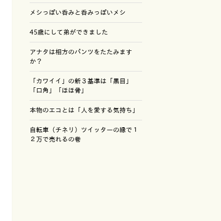
メシっぽい呑みと呑みっぽいメシ
45歳にして弟ができました
アナタは相方のパンツをたたみます
か？
「カワイイ」の新３基準は「黒目」
「口角」「ほほ骨」
本物のエコとは「人を愛する気持ち」
自転車（チネリ）ツイッターの縁で１
２万で売れるの巻