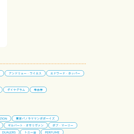
アンドリュー・ワイエス
エドワード・ホッパー
ダイヤグラム
考古学
TION
東京パノラママンボボーイズ
ギルバート・オサリヴァン
ボブ・マーリー
DUALERS
トニー谷
PERFUME