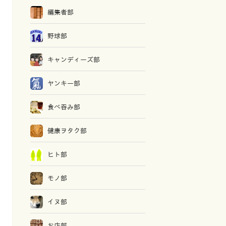
編集者部
野球部
キャンディーズ部
ヤンキー部
食べ吞み部
健康ヲタク部
ヒト部
モノ部
イヌ部
お店部