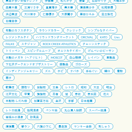
黒目が多い女性タレント
伊藤蘭
松たか子
優香
石田ゆり子
大橋未歩
森高千里
三浦りさ子
堂真理子
黒木華
蓮佛美沙子
松岡茉優
浜辺美波
大川栄子
仁藤優子
大原麗子
栗田ひろみ
足立梨花
石橋杏奈
布製のカフスボタン
ラウンドカラー
クレリック
シンプルなタイバー
レジメンタルタイ
ハリウッドランチマーケット
ORCIVAL
KATO
Ues
FALKE
スタジャン
ROCK CREEK ATHLETICS
チェーンステッチ
トリッペン
スピングルムーブ
オニツカタイガー
げんべいのビーサン
木製のメガネ（ヘアリヒト）
MOSCOT
白山眼鏡
レイバン
革製品
下北沢ダークエンドオブザストリー
銀製品
ゴローズ
インディアンジュエリー
ズニ
ホピ
ナバホ
手ぬぐい
鯉口
雪駄
扇子
歌舞伎
隈取り
世話物
文楽
レトロ
昭和
大正
明治
江戸文化
甲冑
旗指物
忍者
城
家紋
家系図
花火
半割物-しだれ柳
加賀百万石
金沢
京都
日本庭園
レトロ銭湯
船岡温泉
ペンキ絵
丸山清人絵師
スーパー銭湯
岩組みの温泉
砂風呂
應援團
學ラン
六旗の下に
暴走族
ヤンキー全般
刺しゅう