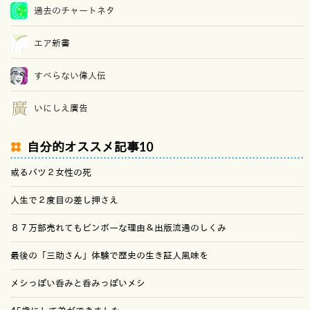
過去のチャートネタ
エア新書
すべらない偉人伝
いにしえ廣告
自分的オススメ記事10
或るバツ２女性の死
人生で２度目の差し押さえ
８７万部売れてもビンボーな理由＆出版流通のしくみ
最後の「三助さん」体験で歴史の生き証人風味を
メシっぽい呑みと呑みっぽいメシ