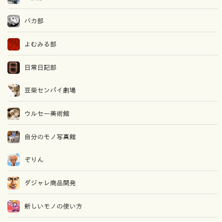
バカ部
よむみる部
日常日記部
豆柴センパイ劇場
ウルセー美術館
自分のモノ写真館
ぞりん
ダジャレ商品開発
新しいモノの使い方