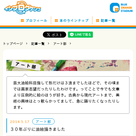
プロフィール
本のラインナップ
記事一覧
トップページ
記事一覧
アート部
芸大油絵科目指して形だけは３浪までしたほどで、その頃ま
では画家志望だったりしたわけです。ってことで今でも文章
より圧倒的に絵のほうが好き。古典から現代アートまで、美
術の興味はとっ散らかってまして、急に語りたくなったりし
ます。
2014.5.17
アート部
３０年ぶりに油絵描きました