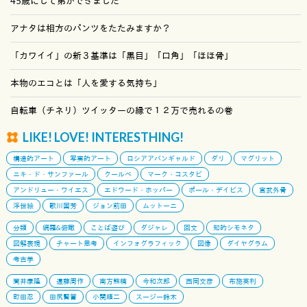
45歳にして弟ができました
アナタは相方のパンツをたたみますか？
「カワイイ」の新３基準は「黒目」「口角」「ほほ骨」
本物のエコとは「人を愛する気持ち」
自転車（チネリ）ツイッターの縁で１２万で売れるの巻
LIKE! LOVE! INTERESTHING!
構造的アート
写実的アート
ロシアアバンギャルド
ダリ
マグリット
ニキ・ド・サンファール
クールベ
マーク・コスタビ
アンドリュー・ワイエス
エドワード・ホッパー
ポール・デイビス
宮武外骨
浮世絵
歌川国芳
ジョン前田
ムットーニ
分類
網羅&俯瞰
ことば遊び
ダジャレ
回文
知的シモネタ
図解表現
チャート思考
インフォグラフィック
図像
ダイヤグラム
考古学
筒井康隆
遠藤周作
南方熊楠
今和次郎
西岡文彦
布施英利
町田忍
田尻賢誉
小関順二
スージー鈴木