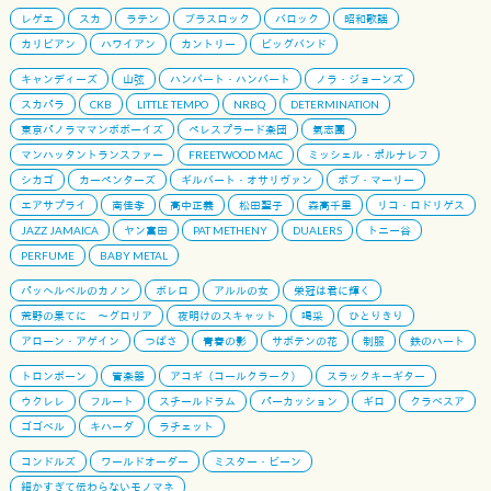
レゲエ
スカ
ラテン
ブラスロック
バロック
昭和歌謡
カリビアン
ハワイアン
カントリー
ビッグバンド
キャンディーズ
山弦
ハンバート・ハンバート
ノラ・ジョーンズ
スカパラ
CKB
LITTLE TEMPO
NRBQ
DETERMINATION
東京パノラママンボボーイズ
ペレスプラード楽団
氣志團
マンハッタントランスファー
FREETWOOD MAC
ミッシェル・ポルナレフ
シカゴ
カーペンターズ
ギルバート・オサリヴァン
ボブ・マーリー
エアサプライ
南佳孝
高中正義
松田聖子
森高千里
リコ・ロドリゲス
JAZZ JAMAICA
ヤン富田
PAT METHENY
DUALERS
トニー谷
PERFUME
BABY METAL
パッヘルベルのカノン
ボレロ
アルルの女
栄冠は君に輝く
荒野の果てに 〜グロリア
夜明けのスキャット
喝采
ひとりきり
アローン・アゲイン
つばさ
青春の影
サボテンの花
制服
鉄のハート
トロンボーン
管楽器
アコギ（コールクラーク）
スラックキーギター
ウクレレ
フルート
スチールドラム
パーカッション
ギロ
クラベスア
ゴゴベル
キハーダ
ラチェット
コンドルズ
ワールドオーダー
ミスター・ビーン
細かすぎて伝わらないモノマネ