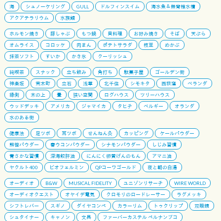
海
シュノーケリング
GULL
ドルフィンスイム
海水魚＆無脊椎水槽
アクアテラリウム
水族館
ホルモン焼き
豚しゃぶ
もつ鍋
貝料理
お好み焼き
そば
天ぷら
オムライス
コロッケ
肉まん
ポテトサラダ
枝豆
めかぶ
抹茶ソフト
すいか
かき氷
クーリッシュ
純喫茶
スナック
立ち飲み
角打ち
駄菓子屋
ゴールデン街
神楽坂
荒木町
立石
浅草
北千住
シモキタ
西荻窪
ベランダ
縁側
木の上
畳
狭い空間
ログハウス
ツリーハウス
ウッドデッキ
アメリカ
ジャマイカ
タヒチ
ベルギー
オランダ
水のある街
健康法
足ツボ
耳ツボ
せんねん灸
カッピング
ケールパウダー
熊笹パウダー
春ウコンパウダー
シナモンパウダー
しじみ習慣
青さかな習慣
深海鮫肝油
にんにく卵黄げんのもん
アマニ油
ヤクルト400
ビオフェルミン
QPコーワゴールド
夜と朝の白湯
オーディオ
B&W
MUSICAL FIDELITY
ユニゾンリサーチ
WIRE WORLD
オーディオクエスト
オヤイデ電気
クロモリのロードレーサー
ラグメッキ
シフトレバー
スギノ
ダイヤコンペ
カラーリム
トゥクリップ
双眼鏡
シュタイナー
キャノン
文具
ファーバーカステル ペルナンブコ