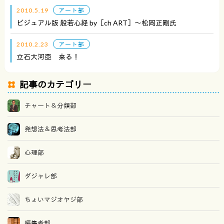
2010.5.19
アート部
ビジュアル版 般若心経 by［ch ART］〜松岡正剛氏
2010.2.23
アート部
立石大河亞 来る！
記事のカテゴリー
チャート＆分類部
発想法＆思考法部
心理部
ダジャレ部
ちょいマジオヤジ部
編集者部