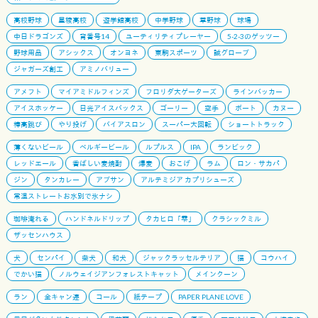
高校野球
星稜高校
遊学館高校
中学野球
草野球
球場
中日ドラゴンズ
背番号14
ユーティリティプレーヤー
5-2-3のゲッツー
野球用品
アシックス
オンヨネ
東駒スポーツ
誠グローブ
ジャガーズ創工
アミノバリュー
アメフト
マイアミドルフィンズ
フロリダ大ゲーターズ
ラインバッカー
アイスホッケー
日光アイスバックス
ゴーリー
空手
ボート
カヌー
棒高跳び
やり投げ
バイアスロン
スーパー大回転
ショートトラック
薄くないビール
ベルギービール
ルプルス
IPA
ランビック
レッドエール
香ばしい麦焼酎
爆麦
おこげ
ラム
ロン・サカパ
ジン
タンカレー
アブサン
アルテミジア カプリシューズ
常温ストレートお水別で氷ナシ
珈琲淹れる
ハンドネルドリップ
タカヒロ「雫」
クラシックミル
ザッセンハウス
犬
センパイ
柴犬
和犬
ジャックラッセルテリア
猫
コウハイ
でかい猫
ノルウェイジアンフォレストキャット
メインクーン
ラン
全キャン連
コール
紙テープ
PAPER PLANE LOVE