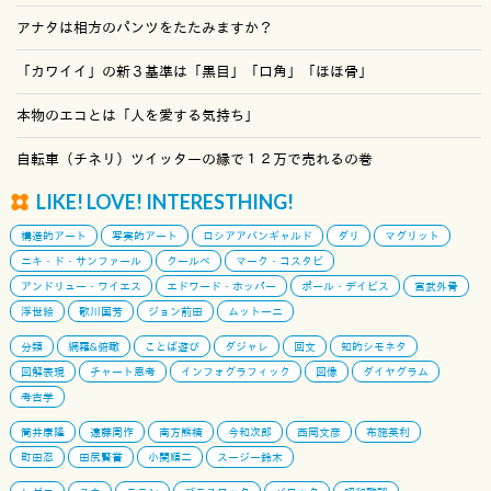
アナタは相方のパンツをたたみますか？
「カワイイ」の新３基準は「黒目」「口角」「ほほ骨」
本物のエコとは「人を愛する気持ち」
自転車（チネリ）ツイッターの縁で１２万で売れるの巻
LIKE! LOVE! INTERESTHING!
構造的アート
写実的アート
ロシアアバンギャルド
ダリ
マグリット
ニキ・ド・サンファール
クールベ
マーク・コスタビ
アンドリュー・ワイエス
エドワード・ホッパー
ポール・デイビス
宮武外骨
浮世絵
歌川国芳
ジョン前田
ムットーニ
分類
網羅&俯瞰
ことば遊び
ダジャレ
回文
知的シモネタ
図解表現
チャート思考
インフォグラフィック
図像
ダイヤグラム
考古学
筒井康隆
遠藤周作
南方熊楠
今和次郎
西岡文彦
布施英利
町田忍
田尻賢誉
小関順二
スージー鈴木