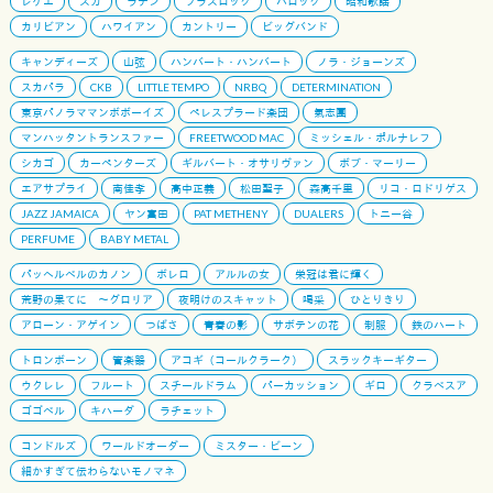
レゲエ
スカ
ラテン
ブラスロック
バロック
昭和歌謡
カリビアン
ハワイアン
カントリー
ビッグバンド
キャンディーズ
山弦
ハンバート・ハンバート
ノラ・ジョーンズ
スカパラ
CKB
LITTLE TEMPO
NRBQ
DETERMINATION
東京パノラママンボボーイズ
ペレスプラード楽団
氣志團
マンハッタントランスファー
FREETWOOD MAC
ミッシェル・ポルナレフ
シカゴ
カーペンターズ
ギルバート・オサリヴァン
ボブ・マーリー
エアサプライ
南佳孝
高中正義
松田聖子
森高千里
リコ・ロドリゲス
JAZZ JAMAICA
ヤン富田
PAT METHENY
DUALERS
トニー谷
PERFUME
BABY METAL
パッヘルベルのカノン
ボレロ
アルルの女
栄冠は君に輝く
荒野の果てに 〜グロリア
夜明けのスキャット
喝采
ひとりきり
アローン・アゲイン
つばさ
青春の影
サボテンの花
制服
鉄のハート
トロンボーン
管楽器
アコギ（コールクラーク）
スラックキーギター
ウクレレ
フルート
スチールドラム
パーカッション
ギロ
クラベスア
ゴゴベル
キハーダ
ラチェット
コンドルズ
ワールドオーダー
ミスター・ビーン
細かすぎて伝わらないモノマネ