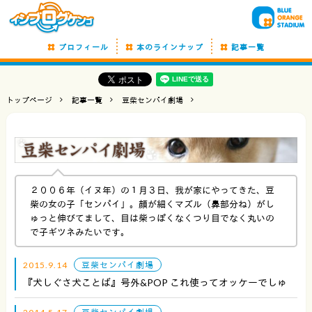
プロフィール
本のラインナップ
記事一覧
トップページ
記事一覧
豆柴センパイ劇場
２００６年（イヌ年）の１月３日、我が家にやってきた、豆
柴の女の子「センパイ」。顔が細くマズル（鼻部分ね）がし
ゅっと伸びてまして、目は柴っぽくなくつり目でなく丸いの
で子ギツネみたいです。
2015.9.14
豆柴センパイ劇場
『犬しぐさ犬ことば』号外&POP これ使ってオッケーでしゅ