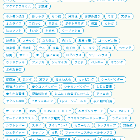
アクアテラリウム
水族館
ホルモン焼き
豚しゃぶ
もつ鍋
貝料理
お好み焼き
そば
天ぷら
オムライス
コロッケ
肉まん
ポテトサラダ
枝豆
めかぶ
抹茶ソフト
すいか
かき氷
クーリッシュ
純喫茶
スナック
立ち飲み
角打ち
駄菓子屋
ゴールデン街
神楽坂
荒木町
立石
浅草
北千住
シモキタ
西荻窪
ベランダ
縁側
木の上
畳
狭い空間
ログハウス
ツリーハウス
ウッドデッキ
アメリカ
ジャマイカ
タヒチ
ベルギー
オランダ
水のある街
健康法
足ツボ
耳ツボ
せんねん灸
カッピング
ケールパウダー
熊笹パウダー
春ウコンパウダー
シナモンパウダー
しじみ習慣
青さかな習慣
深海鮫肝油
にんにく卵黄げんのもん
アマニ油
ヤクルト400
ビオフェルミン
QPコーワゴールド
夜と朝の白湯
オーディオ
B&W
MUSICAL FIDELITY
ユニゾンリサーチ
WIRE WORLD
オーディオクエスト
オヤイデ電気
クロモリのロードレーサー
ラグメッキ
シフトレバー
スギノ
ダイヤコンペ
カラーリム
トゥクリップ
双眼鏡
シュタイナー
キャノン
文具
ファーバーカステル ペルナンブコ
キャンドル
ディプティーク
調理器具
ル・クルーゼ
クイジナート