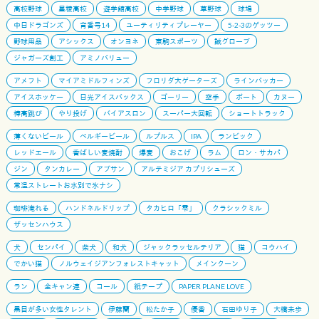
高校野球
星稜高校
遊学館高校
中学野球
草野球
球場
中日ドラゴンズ
背番号14
ユーティリティプレーヤー
5-2-3のゲッツー
野球用品
アシックス
オンヨネ
東駒スポーツ
誠グローブ
ジャガーズ創工
アミノバリュー
アメフト
マイアミドルフィンズ
フロリダ大ゲーターズ
ラインバッカー
アイスホッケー
日光アイスバックス
ゴーリー
空手
ボート
カヌー
棒高跳び
やり投げ
バイアスロン
スーパー大回転
ショートトラック
薄くないビール
ベルギービール
ルプルス
IPA
ランビック
レッドエール
香ばしい麦焼酎
爆麦
おこげ
ラム
ロン・サカパ
ジン
タンカレー
アブサン
アルテミジア カプリシューズ
常温ストレートお水別で氷ナシ
珈琲淹れる
ハンドネルドリップ
タカヒロ「雫」
クラシックミル
ザッセンハウス
犬
センパイ
柴犬
和犬
ジャックラッセルテリア
猫
コウハイ
でかい猫
ノルウェイジアンフォレストキャット
メインクーン
ラン
全キャン連
コール
紙テープ
PAPER PLANE LOVE
黒目が多い女性タレント
伊藤蘭
松たか子
優香
石田ゆり子
大橋未歩