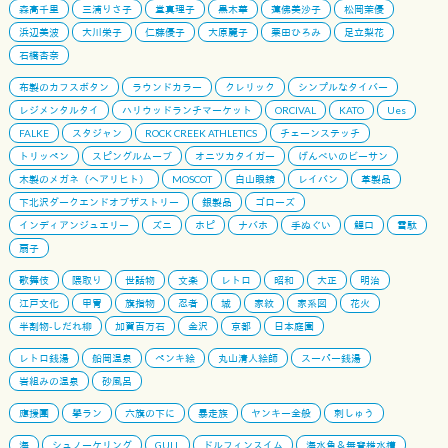
森高千里
三浦りさ子
堂真理子
黒木華
蓮佛美沙子
松岡茉優
浜辺美波
大川栄子
仁藤優子
大原麗子
栗田ひろみ
足立梨花
石橋杏奈
布製のカフスボタン
ラウンドカラー
クレリック
シンプルなタイバー
レジメンタルタイ
ハリウッドランチマーケット
ORCIVAL
KATO
Ues
FALKE
スタジャン
ROCK CREEK ATHLETICS
チェーンステッチ
トリッペン
スピングルムーブ
オニツカタイガー
げんべいのビーサン
木製のメガネ（ヘアリヒト）
MOSCOT
白山眼鏡
レイバン
革製品
下北沢ダークエンドオブザストリー
銀製品
ゴローズ
インディアンジュエリー
ズニ
ホピ
ナバホ
手ぬぐい
鯉口
雪駄
扇子
歌舞伎
隈取り
世話物
文楽
レトロ
昭和
大正
明治
江戸文化
甲冑
旗指物
忍者
城
家紋
家系図
花火
半割物-しだれ柳
加賀百万石
金沢
京都
日本庭園
レトロ銭湯
船岡温泉
ペンキ絵
丸山清人絵師
スーパー銭湯
岩組みの温泉
砂風呂
應援團
學ラン
六旗の下に
暴走族
ヤンキー全般
刺しゅう
海
シュノーケリング
GULL
ドルフィンスイム
海水魚＆無脊椎水槽