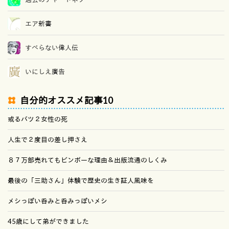
エア新書
すべらない偉人伝
いにしえ廣告
自分的オススメ記事10
或るバツ２女性の死
人生で２度目の差し押さえ
８７万部売れてもビンボーな理由＆出版流通のしくみ
最後の「三助さん」体験で歴史の生き証人風味を
メシっぽい呑みと呑みっぽいメシ
45歳にして弟ができました