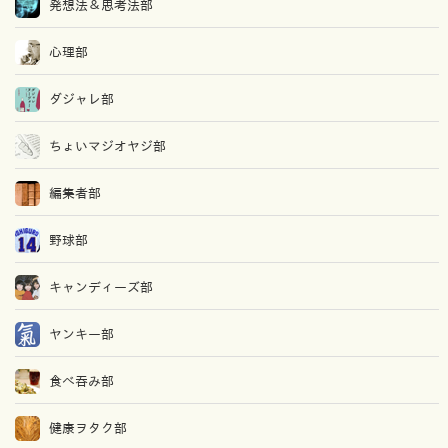
発想法＆思考法部
心理部
ダジャレ部
ちょいマジオヤジ部
編集者部
野球部
キャンディーズ部
ヤンキー部
食べ吞み部
健康ヲタク部