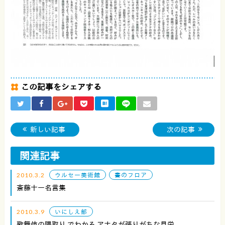
この記事をシェアする
新しい記事
次の記事
関連記事
2010.3.2
ウルセー美術館
書のフロア
斎藤十一名言集
2010.3.9
いにしえ部
歌舞伎の隈取り でわかる アナタが張りがちな見栄