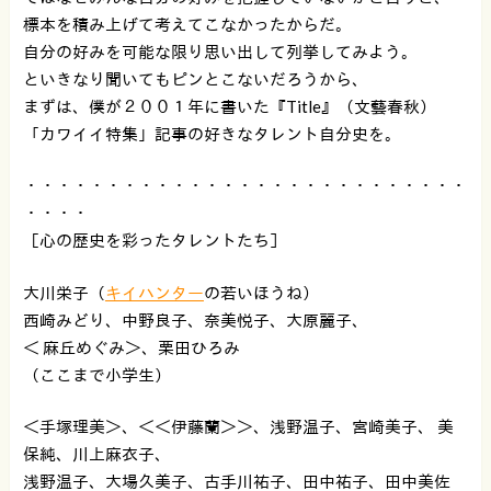
標本を積み上げて考えてこなかったからだ。
自分の好みを可能な限り思い出して列挙してみよう。
といきなり聞いてもピンとこないだろうから、
まずは、僕が２００１年に書いた『Title』（文藝春秋）
「カワイイ特集」記事の好きなタレント自分史を。
・・・・・・・・・・・・・・・・・・・・・・・・・・・
・・・・
［心の歴史を彩ったタレントたち］
大川栄子（
キイハンター
の若いほうね）
西崎みどり、中野良子、奈美悦子、大原麗子、
＜ 麻丘めぐみ＞、栗田ひろみ
（ここまで小学生）
＜手塚理美＞、＜＜伊藤蘭＞＞、浅野温子、宮崎美子、 美
保純、川上麻衣子、
浅野温子、大場久美子、古手川祐子、田中祐子、田中美佐