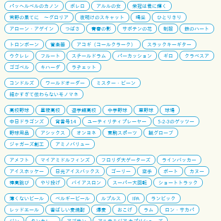
パッヘルベルのカノン
ボレロ
アルルの女
栄冠は君に輝く
荒野の果てに 〜グロリア
夜明けのスキャット
喝采
ひとりきり
アローン・アゲイン
つばさ
青春の影
サボテンの花
制服
鉄のハート
トロンボーン
管楽器
アコギ（コールクラーク）
スラックキーギター
ウクレレ
フルート
スチールドラム
パーカッション
ギロ
クラベスア
ゴゴベル
キハーダ
ラチェット
コンドルズ
ワールドオーダー
ミスター・ビーン
細かすぎて伝わらないモノマネ
高校野球
星稜高校
遊学館高校
中学野球
草野球
球場
中日ドラゴンズ
背番号14
ユーティリティプレーヤー
5-2-3のゲッツー
野球用品
アシックス
オンヨネ
東駒スポーツ
誠グローブ
ジャガーズ創工
アミノバリュー
アメフト
マイアミドルフィンズ
フロリダ大ゲーターズ
ラインバッカー
アイスホッケー
日光アイスバックス
ゴーリー
空手
ボート
カヌー
棒高跳び
やり投げ
バイアスロン
スーパー大回転
ショートトラック
薄くないビール
ベルギービール
ルプルス
IPA
ランビック
レッドエール
香ばしい麦焼酎
爆麦
おこげ
ラム
ロン・サカパ
ジン
タンカレー
アブサン
アルテミジア カプリシューズ