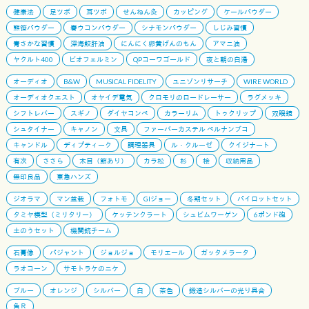
健康法
足ツボ
耳ツボ
せんねん灸
カッピング
ケールパウダー
熊笹パウダー
春ウコンパウダー
シナモンパウダー
しじみ習慣
青さかな習慣
深海鮫肝油
にんにく卵黄げんのもん
アマニ油
ヤクルト400
ビオフェルミン
QPコーワゴールド
夜と朝の白湯
オーディオ
B&W
MUSICAL FIDELITY
ユニゾンリサーチ
WIRE WORLD
オーディオクエスト
オヤイデ電気
クロモリのロードレーサー
ラグメッキ
シフトレバー
スギノ
ダイヤコンペ
カラーリム
トゥクリップ
双眼鏡
シュタイナー
キャノン
文具
ファーバーカステル ペルナンブコ
キャンドル
ディプティーク
調理器具
ル・クルーゼ
クイジナート
有次
ささら
木目（節あり）
カラ松
杉
桧
収納用品
無印良品
東急ハンズ
ジオラマ
マン盆栽
フォトモ
GIジョー
冬期セット
パイロットセット
タミヤ模型（ミリタリー）
ケッテンクラート
シュビムワーゲン
6ポンド砲
土のうセット
機関銃チーム
石膏像
パジャント
ジョルジョ
モリエール
ガッタメラータ
ラオコーン
サモトラケのニケ
ブルー
オレンジ
シルバー
白
茶色
鍛造シルバーの光り具合
角Ｒ