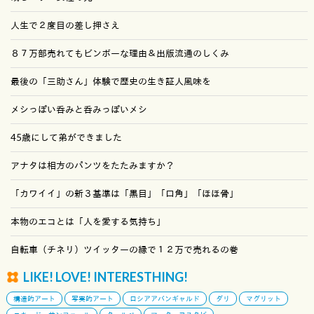
人生で２度目の差し押さえ
８７万部売れてもビンボーな理由＆出版流通のしくみ
最後の「三助さん」体験で歴史の生き証人風味を
メシっぽい呑みと呑みっぽいメシ
45歳にして弟ができました
アナタは相方のパンツをたたみますか？
「カワイイ」の新３基準は「黒目」「口角」「ほほ骨」
本物のエコとは「人を愛する気持ち」
自転車（チネリ）ツイッターの縁で１２万で売れるの巻
LIKE! LOVE! INTERESTHING!
構造的アート
写実的アート
ロシアアバンギャルド
ダリ
マグリット