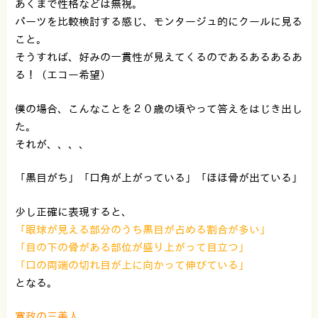
あくまで性格などは無視。
パーツを比較検討する感じ、モンタージュ的にクールに見る
こと。
そうすれば、好みの一貫性が見えてくるのであるあるあるあ
る！（エコー希望）
僕の場合、こんなことを２０歳の頃やって答えをはじき出し
た。
それが、、、、
「黒目がち」「口角が上がっている」「ほほ骨が出ている」
少し正確に表現すると、
「眼球が見える部分のうち黒目が占める割合が多い」
「目の下の骨がある部位が盛り上がって目立つ」
「口の両端の切れ目が上に向かって伸びている」
となる。
寛政の三美人