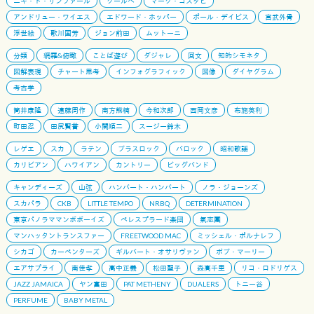
ニキ・ド・サンファール
クールベ
マーク・コスタビ
アンドリュー・ワイエス
エドワード・ホッパー
ポール・デイビス
宮武外骨
浮世絵
歌川国芳
ジョン前田
ムットーニ
分類
網羅&俯瞰
ことば遊び
ダジャレ
回文
知的シモネタ
図解表現
チャート思考
インフォグラフィック
図像
ダイヤグラム
考古学
筒井康隆
遠藤周作
南方熊楠
今和次郎
西岡文彦
布施英利
町田忍
田尻賢誉
小関順二
スージー鈴木
レゲエ
スカ
ラテン
ブラスロック
バロック
昭和歌謡
カリビアン
ハワイアン
カントリー
ビッグバンド
キャンディーズ
山弦
ハンバート・ハンバート
ノラ・ジョーンズ
スカパラ
CKB
LITTLE TEMPO
NRBQ
DETERMINATION
東京パノラママンボボーイズ
ペレスプラード楽団
氣志團
マンハッタントランスファー
FREETWOOD MAC
ミッシェル・ポルナレフ
シカゴ
カーペンターズ
ギルバート・オサリヴァン
ボブ・マーリー
エアサプライ
南佳孝
高中正義
松田聖子
森高千里
リコ・ロドリゲス
JAZZ JAMAICA
ヤン富田
PAT METHENY
DUALERS
トニー谷
PERFUME
BABY METAL