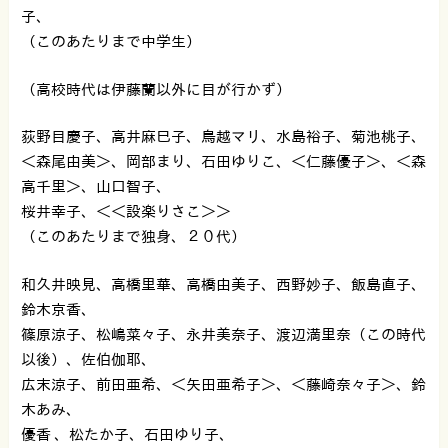
子、
（このあたりまで中学生）
（高校時代は伊藤蘭以外に目が行かず）
荻野目慶子、高井麻巳子、鳥越マリ、水島裕子、菊池桃子、
＜森尾由美＞、岡部まり、石田ゆりこ、＜仁藤優子＞、＜森
高千里＞、山口智子、
桜井幸子、＜＜設楽りさこ＞＞
（このあたりまで独身、２０代）
和久井映見、高橋里華、高橋由美子、西野妙子、飯島直子、
鈴木京香、
篠原涼子、松嶋菜々子、永井美奈子、渡辺満里奈（この時代
以後）、佐伯伽耶、
広末涼子、前田亜希、＜矢田亜希子＞、＜藤崎奈々子＞、鈴
木あみ、
優香 、松たか子、石田ゆり子、