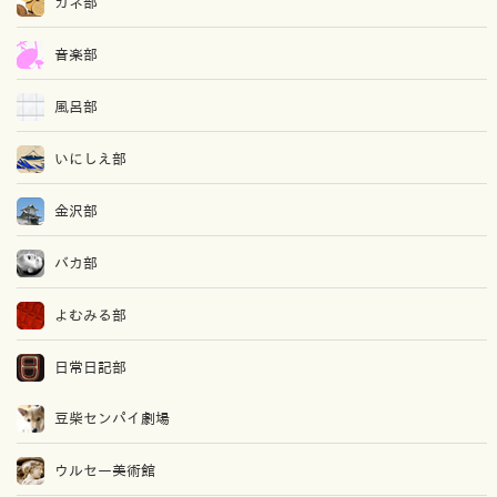
カネ部
音楽部
風呂部
いにしえ部
金沢部
バカ部
よむみる部
日常日記部
豆柴センパイ劇場
ウルセー美術館