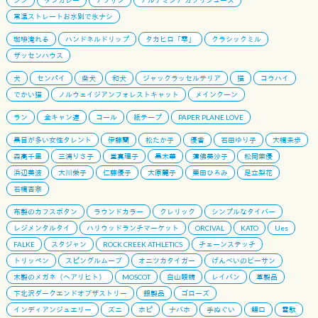
常温ストレートお水別で氷ナシ
珈琲淹れる
ハンドネルドリップ
タカヒロ「雫」
クラシックミル
ザッセンハウス
犬
センパイ
柴犬
和犬
ジャックラッセルテリア
猫
コウハイ
でかい猫
ノルウェイジアンフォレストキャット
メインクーン
ラン
全キャン連
コール
紙テープ
PAPER PLANE LOVE
黒目が多い女性タレント
伊藤蘭
松たか子
優香
石田ゆり子
大橋未歩
森高千里
三浦りさ子
堂真理子
黒木華
蓮佛美沙子
松岡茉優
浜辺美波
大川栄子
仁藤優子
大原麗子
栗田ひろみ
足立梨花
石橋杏奈
布製のカフスボタン
ラウンドカラー
クレリック
シンプルなタイバー
レジメンタルタイ
ハリウッドランチマーケット
ORCIVAL
KATO
Ues
FALKE
スタジャン
ROCK CREEK ATHLETICS
チェーンステッチ
トリッペン
スピングルムーブ
オニツカタイガー
げんべいのビーサン
木製のメガネ（ヘアリヒト）
MOSCOT
白山眼鏡
レイバン
革製品
下北沢ダークエンドオブザストリー
銀製品
ゴローズ
インディアンジュエリー
ズニ
ホピ
ナバホ
手ぬぐい
鯉口
雪駄