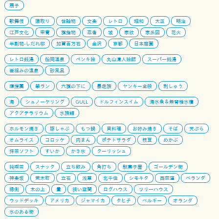
扇子
歌舞伎
隈取り
世話物
文楽
レトロ
昭和
大正
明治
江戸文化
甲冑
旗指物
忍者
城
家紋
家系図
花火
半割物-しだれ柳
加賀百万石
金沢
京都
日本庭園
レトロ銭湯
船岡温泉
ペンキ絵
丸山清人絵師
スーパー銭湯
岩組みの温泉
砂風呂
應援團
學ラン
六旗の下に
暴走族
ヤンキー全般
刺しゅう
海
シュノーケリング
GULL
ドルフィンスイム
海水魚＆無脊椎水槽
アクアテラリウム
水族館
ホルモン焼き
豚しゃぶ
もつ鍋
貝料理
お好み焼き
そば
天ぷら
オムライス
コロッケ
肉まん
ポテトサラダ
枝豆
めかぶ
抹茶ソフト
すいか
かき氷
クーリッシュ
純喫茶
スナック
立ち飲み
角打ち
駄菓子屋
ゴールデン街
神楽坂
荒木町
立石
浅草
北千住
シモキタ
西荻窪
ベランダ
縁側
木の上
畳
狭い空間
ログハウス
ツリーハウス
ウッドデッキ
アメリカ
ジャマイカ
タヒチ
ベルギー
オランダ
水のある街