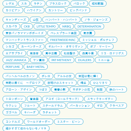
レゲエ
スカ
ラテン
ブラスロック
バロック
昭和歌謡
カリビアン
ハワイアン
カントリー
ビッグバンド
キャンディーズ
山弦
ハンバート・ハンバート
ノラ・ジョーンズ
スカパラ
CKB
LITTLE TEMPO
NRBQ
DETERMINATION
東京パノラママンボボーイズ
ペレスプラード楽団
氣志團
マンハッタントランスファー
FREETWOOD MAC
ミッシェル・ポルナレフ
シカゴ
カーペンターズ
ギルバート・オサリヴァン
ボブ・マーリー
エアサプライ
南佳孝
高中正義
松田聖子
森高千里
リコ・ロドリゲス
JAZZ JAMAICA
ヤン富田
PAT METHENY
DUALERS
トニー谷
PERFUME
BABY METAL
パッヘルベルのカノン
ボレロ
アルルの女
栄冠は君に輝く
荒野の果てに 〜グロリア
夜明けのスキャット
喝采
ひとりきり
アローン・アゲイン
つばさ
青春の影
サボテンの花
制服
鉄のハート
トロンボーン
管楽器
アコギ（コールクラーク）
スラックキーギター
ウクレレ
フルート
スチールドラム
パーカッション
ギロ
クラベスア
ゴゴベル
キハーダ
ラチェット
コンドルズ
ワールドオーダー
ミスター・ビーン
細かすぎて伝わらないモノマネ