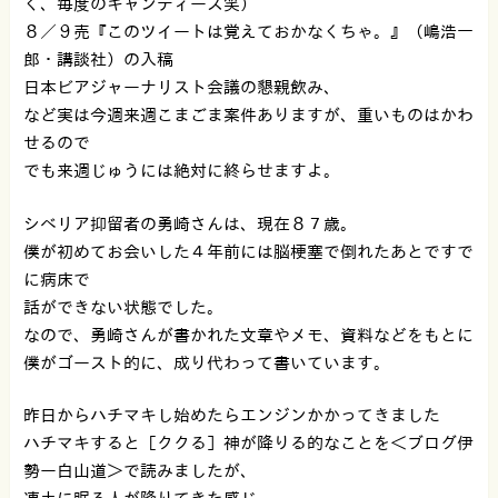
く、毎度のキャンディーズ笑）
８／９売『このツイートは覚えておかなくちゃ。』（嶋浩一
郎・講談社）の入稿
日本ビアジャーナリスト会議の懇親飲み、
など実は今週来週こまごま案件ありますが、重いものはかわ
せるので
でも来週じゅうには絶対に終らせますよ。
シベリア抑留者の勇崎さんは、現在８７歳。
僕が初めてお会いした４年前には脳梗塞で倒れたあとですで
に病床で
話ができない状態でした。
なので、勇崎さんが書かれた文章やメモ、資料などをもとに
僕がゴースト的に、成り代わって書いています。
昨日からハチマキし始めたらエンジンかかってきました
ハチマキすると［ククる］神が降りる的なことを＜ブログ伊
勢ー白山道＞で読みましたが、