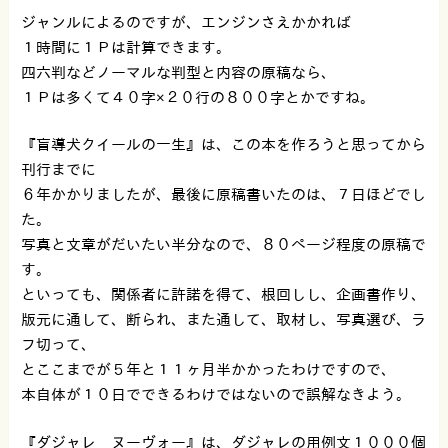
ジャンルによるのですが、エンジンさえかかれば
１時間に１Ｐは計算できます。
四六判などノーマルな判型と内容の原稿なら、
１Ｐは多くて４０字×２０行の８００字とかですね。
『盲導犬クイールの一生』は、この本を作ろうと思ってから
刊行までに
６年かかりましたが、最後に原稿書いたのは、７日ほどでし
た。
写真と文章がだいたい半分なので、８０ページ程度の原稿で
す。
といっても、関係者に許諾を得て、根回しし、企画書作り、
版元に通して、断られ、また通して、取材し、写真選び、ラ
フ切って、
とここまでが５年と１１ヶ月半かかったわけですので、
本自体が１０日でできるわけではないので誤解なきよう。
『ダジャレ ヌーヴォー』は、ダジャレの用例文１０００個