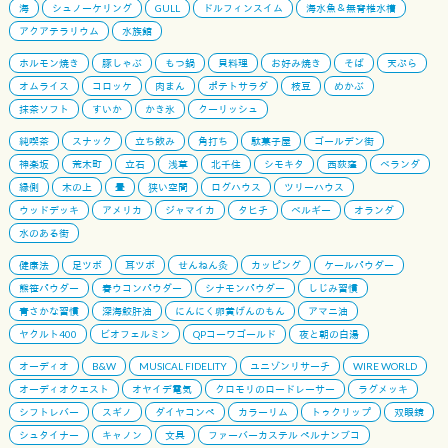
海
シュノーケリング
GULL
ドルフィンスイム
海水魚＆無脊椎水槽
アクアテラリウム
水族館
ホルモン焼き
豚しゃぶ
もつ鍋
貝料理
お好み焼き
そば
天ぷら
オムライス
コロッケ
肉まん
ポテトサラダ
枝豆
めかぶ
抹茶ソフト
すいか
かき氷
クーリッシュ
純喫茶
スナック
立ち飲み
角打ち
駄菓子屋
ゴールデン街
神楽坂
荒木町
立石
浅草
北千住
シモキタ
西荻窪
ベランダ
縁側
木の上
畳
狭い空間
ログハウス
ツリーハウス
ウッドデッキ
アメリカ
ジャマイカ
タヒチ
ベルギー
オランダ
水のある街
健康法
足ツボ
耳ツボ
せんねん灸
カッピング
ケールパウダー
熊笹パウダー
春ウコンパウダー
シナモンパウダー
しじみ習慣
青さかな習慣
深海鮫肝油
にんにく卵黄げんのもん
アマニ油
ヤクルト400
ビオフェルミン
QPコーワゴールド
夜と朝の白湯
オーディオ
B&W
MUSICAL FIDELITY
ユニゾンリサーチ
WIRE WORLD
オーディオクエスト
オヤイデ電気
クロモリのロードレーサー
ラグメッキ
シフトレバー
スギノ
ダイヤコンペ
カラーリム
トゥクリップ
双眼鏡
シュタイナー
キャノン
文具
ファーバーカステル ペルナンブコ