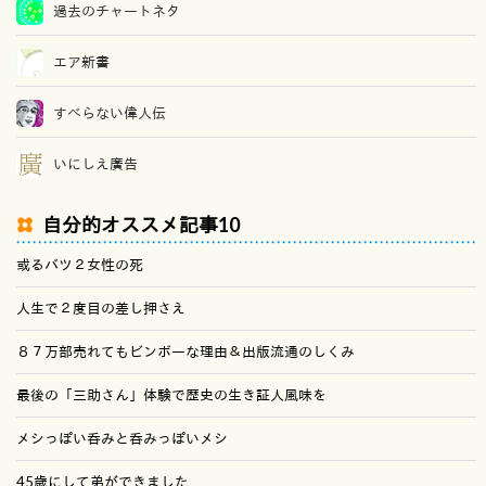
過去のチャートネタ
エア新書
すべらない偉人伝
いにしえ廣告
自分的オススメ記事10
或るバツ２女性の死
人生で２度目の差し押さえ
８７万部売れてもビンボーな理由＆出版流通のしくみ
最後の「三助さん」体験で歴史の生き証人風味を
メシっぽい呑みと呑みっぽいメシ
45歳にして弟ができました