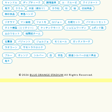
キャンドル
ディプティーク
調理器具
ル・クルーゼ
クイジナート
有次
ささら
木目（節あり）
カラ松
杉
桧
収納用品
無印良品
東急ハンズ
ジオラマ
マン盆栽
フォトモ
GIジョー
冬期セット
パイロットセット
タミヤ模型（ミリタリー）
ケッテンクラート
シュビムワーゲン
6ポンド砲
土のうセット
機関銃チーム
石膏像
パジャント
ジョルジョ
モリエール
ガッタメラータ
ラオコーン
サモトラケのニケ
ブルー
オレンジ
シルバー
白
茶色
鍛造シルバーの光り具合
角Ｒ
© 2026
BLUE ORANGE STADIUM
All Rights Reserved.