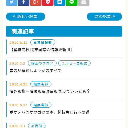
新しい記事
次の記事
関連記事
2010.8.12
日常日記部
【星稜高校 関東同窓会情報更新用】
2010.3.2
絵画のフロア
ウルセー美術館
青のり＆紅しょうがのすべて
2010.4.28
編集者部
海外版権ー海賊版＆改造版 笑っていいとも？
2010.8.31
編集者部
ボサノバ的ザツガクの本、超特急刊行への道
2010.3.1
旅街部