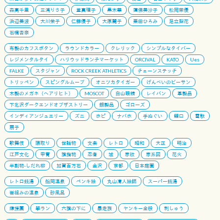
森高千里
三浦りさ子
堂真理子
黒木華
蓮佛美沙子
松岡茉優
浜辺美波
大川栄子
仁藤優子
大原麗子
栗田ひろみ
足立梨花
石橋杏奈
布製のカフスボタン
ラウンドカラー
クレリック
シンプルなタイバー
レジメンタルタイ
ハリウッドランチマーケット
ORCIVAL
KATO
Ues
FALKE
スタジャン
ROCK CREEK ATHLETICS
チェーンステッチ
トリッペン
スピングルムーブ
オニツカタイガー
げんべいのビーサン
木製のメガネ（ヘアリヒト）
MOSCOT
白山眼鏡
レイバン
革製品
下北沢ダークエンドオブザストリー
銀製品
ゴローズ
インディアンジュエリー
ズニ
ホピ
ナバホ
手ぬぐい
鯉口
雪駄
扇子
歌舞伎
隈取り
世話物
文楽
レトロ
昭和
大正
明治
江戸文化
甲冑
旗指物
忍者
城
家紋
家系図
花火
半割物-しだれ柳
加賀百万石
金沢
京都
日本庭園
レトロ銭湯
船岡温泉
ペンキ絵
丸山清人絵師
スーパー銭湯
岩組みの温泉
砂風呂
應援團
學ラン
六旗の下に
暴走族
ヤンキー全般
刺しゅう