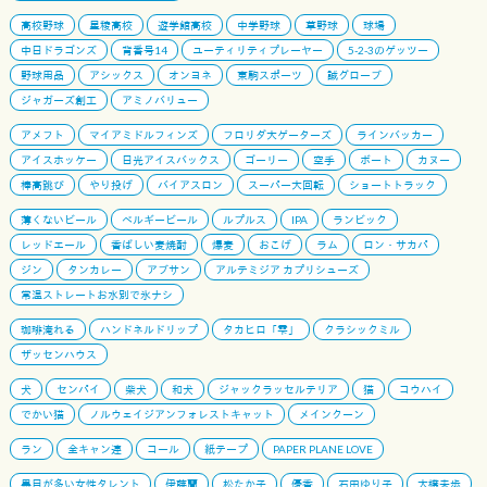
高校野球
星稜高校
遊学館高校
中学野球
草野球
球場
中日ドラゴンズ
背番号14
ユーティリティプレーヤー
5-2-3のゲッツー
野球用品
アシックス
オンヨネ
東駒スポーツ
誠グローブ
ジャガーズ創工
アミノバリュー
アメフト
マイアミドルフィンズ
フロリダ大ゲーターズ
ラインバッカー
アイスホッケー
日光アイスバックス
ゴーリー
空手
ボート
カヌー
棒高跳び
やり投げ
バイアスロン
スーパー大回転
ショートトラック
薄くないビール
ベルギービール
ルプルス
IPA
ランビック
レッドエール
香ばしい麦焼酎
爆麦
おこげ
ラム
ロン・サカパ
ジン
タンカレー
アブサン
アルテミジア カプリシューズ
常温ストレートお水別で氷ナシ
珈琲淹れる
ハンドネルドリップ
タカヒロ「雫」
クラシックミル
ザッセンハウス
犬
センパイ
柴犬
和犬
ジャックラッセルテリア
猫
コウハイ
でかい猫
ノルウェイジアンフォレストキャット
メインクーン
ラン
全キャン連
コール
紙テープ
PAPER PLANE LOVE
黒目が多い女性タレント
伊藤蘭
松たか子
優香
石田ゆり子
大橋未歩