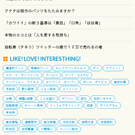
アナタは相方のパンツをたたみますか？
「カワイイ」の新３基準は「黒目」「口角」「ほほ骨」
本物のエコとは「人を愛する気持ち」
自転車（チネリ）ツイッターの縁で１２万で売れるの巻
LIKE! LOVE! INTERESTHING!
構造的アート
写実的アート
ロシアアバンギャルド
ダリ
マグリット
ニキ・ド・サンファール
クールベ
マーク・コスタビ
アンドリュー・ワイエス
エドワード・ホッパー
ポール・デイビス
宮武外骨
浮世絵
歌川国芳
ジョン前田
ムットーニ
分類
網羅&俯瞰
ことば遊び
ダジャレ
回文
知的シモネタ
図解表現
チャート思考
インフォグラフィック
図像
ダイヤグラム
考古学
筒井康隆
遠藤周作
南方熊楠
今和次郎
西岡文彦
布施英利
町田忍
田尻賢誉
小関順二
スージー鈴木