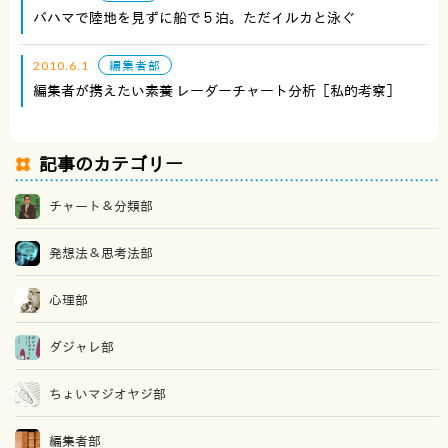
バハマで陸地を見ずに船で５泊。ただイルカと泳ぐ
2010.6.1
編集者部
編集者が携えたい素養 レーダーチャート分析［私的考察］
記事のカテゴリー
チャート＆分類部
発想法＆思考法部
心理部
ダジャレ部
ちょいマジオヤジ部
編集者部