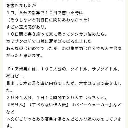
を書きましたが
１コ、５分の計算で１０日で書いた時は
（そうしないと刊行日に間にあわなかった）
すごい達成感があり、
１０日間で書き終って家に帰ってメシ食い始めたら、
カミサンの前で自然に涙がぼろぼろ出ました。
あんなのは初めてでしたが、あの集中力は自分でも人生最高
だったと思います。
『エア新書』は、１００人分の、タイトル、サブタイトル、
帯コピー、
見出し５本と言う濃い内容でしたが、本文は５日で書きまし
た。
３０分１人分、１日１０時間で２０人でばっちりと。
『ぞりん』『すべらない偉人伝』『パピーウォーカー』など
など
本文がごりっとある著書はほとんどこんな進め方をしていま
す。