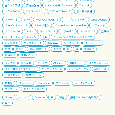
青さかな習慣
深海鮫肝油
にんにく卵黄げんのもん
アマニ油
ヤクルト400
ビオフェルミン
QPコーワゴールド
夜と朝の白湯
オーディオ
B&W
MUSICAL FIDELITY
ユニゾンリサーチ
WIRE WORLD
オーディオクエスト
オヤイデ電気
クロモリのロードレーサー
ラグメッキ
シフトレバー
スギノ
ダイヤコンペ
カラーリム
トゥクリップ
双眼鏡
シュタイナー
キャノン
文具
ファーバーカステル ペルナンブコ
キャンドル
ディプティーク
調理器具
ル・クルーゼ
クイジナート
有次
ささら
木目（節あり）
カラ松
杉
桧
収納用品
無印良品
東急ハンズ
ジオラマ
マン盆栽
フォトモ
GIジョー
冬期セット
パイロットセット
タミヤ模型（ミリタリー）
ケッテンクラート
シュビムワーゲン
6ポンド砲
土のうセット
機関銃チーム
石膏像
パジャント
ジョルジョ
モリエール
ガッタメラータ
ラオコーン
サモトラケのニケ
ブルー
オレンジ
シルバー
白
茶色
鍛造シルバーの光り具合
角Ｒ