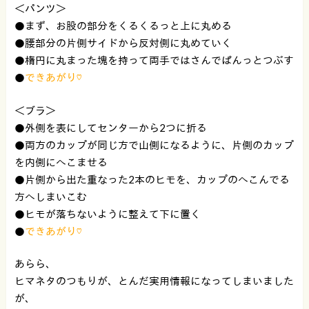
＜パンツ＞
●まず、お股の部分をくるくるっと上に丸める
●腰部分の片側サイドから反対側に丸めていく
●楕円に丸まった塊を持って両手ではさんでぱんっとつぶす
●
できあがり♡
＜ブラ＞
●外側を表にしてセンターから2つに折る
●両方のカップが同じ方で山側になるように、片側のカップ
を内側にへこませる
●片側から出た重なった2本のヒモを、カップのへこんでる
方へしまいこむ
●ヒモが落ちないように整えて下に置く
●
できあがり♡
あらら、
ヒマネタのつもりが、とんだ実用情報になってしまいました
が、