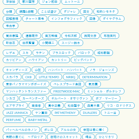
浮世絵
歌川国芳
ジョン前田
ムットーニ
分類
網羅&俯瞰
ことば遊び
ダジャレ
回文
知的シモネタ
図解表現
チャート思考
インフォグラフィック
図像
ダイヤグラム
考古学
筒井康隆
遠藤周作
南方熊楠
今和次郎
西岡文彦
布施英利
町田忍
田尻賢誉
小関順二
スージー鈴木
レゲエ
スカ
ラテン
ブラスロック
バロック
昭和歌謡
カリビアン
ハワイアン
カントリー
ビッグバンド
キャンディーズ
山弦
ハンバート・ハンバート
ノラ・ジョーンズ
スカパラ
CKB
LITTLE TEMPO
NRBQ
DETERMINATION
東京パノラママンボボーイズ
ペレスプラード楽団
氣志團
マンハッタントランスファー
FREETWOOD MAC
ミッシェル・ポルナレフ
シカゴ
カーペンターズ
ギルバート・オサリヴァン
ボブ・マーリー
エアサプライ
南佳孝
高中正義
松田聖子
森高千里
リコ・ロドリゲス
JAZZ JAMAICA
ヤン富田
PAT METHENY
DUALERS
トニー谷
PERFUME
BABY METAL
パッヘルベルのカノン
ボレロ
アルルの女
栄冠は君に輝く
荒野の果てに 〜グロリア
夜明けのスキャット
喝采
ひとりきり