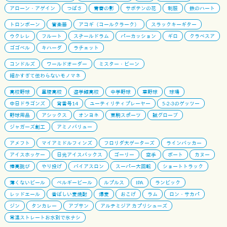
アローン・アゲイン
つばさ
青春の影
サボテンの花
制服
鉄のハート
トロンボーン
管楽器
アコギ（コールクラーク）
スラックキーギター
ウクレレ
フルート
スチールドラム
パーカッション
ギロ
クラベスア
ゴゴベル
キハーダ
ラチェット
コンドルズ
ワールドオーダー
ミスター・ビーン
細かすぎて伝わらないモノマネ
高校野球
星稜高校
遊学館高校
中学野球
草野球
球場
中日ドラゴンズ
背番号14
ユーティリティプレーヤー
5-2-3のゲッツー
野球用品
アシックス
オンヨネ
東駒スポーツ
誠グローブ
ジャガーズ創工
アミノバリュー
アメフト
マイアミドルフィンズ
フロリダ大ゲーターズ
ラインバッカー
アイスホッケー
日光アイスバックス
ゴーリー
空手
ボート
カヌー
棒高跳び
やり投げ
バイアスロン
スーパー大回転
ショートトラック
薄くないビール
ベルギービール
ルプルス
IPA
ランビック
レッドエール
香ばしい麦焼酎
爆麦
おこげ
ラム
ロン・サカパ
ジン
タンカレー
アブサン
アルテミジア カプリシューズ
常温ストレートお水別で氷ナシ