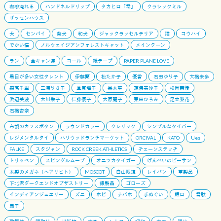
珈琲淹れる
ハンドネルドリップ
タカヒロ「雫」
クラシックミル
ザッセンハウス
犬
センパイ
柴犬
和犬
ジャックラッセルテリア
猫
コウハイ
でかい猫
ノルウェイジアンフォレストキャット
メインクーン
ラン
全キャン連
コール
紙テープ
PAPER PLANE LOVE
黒目が多い女性タレント
伊藤蘭
松たか子
優香
石田ゆり子
大橋未歩
森高千里
三浦りさ子
堂真理子
黒木華
蓮佛美沙子
松岡茉優
浜辺美波
大川栄子
仁藤優子
大原麗子
栗田ひろみ
足立梨花
石橋杏奈
布製のカフスボタン
ラウンドカラー
クレリック
シンプルなタイバー
レジメンタルタイ
ハリウッドランチマーケット
ORCIVAL
KATO
Ues
FALKE
スタジャン
ROCK CREEK ATHLETICS
チェーンステッチ
トリッペン
スピングルムーブ
オニツカタイガー
げんべいのビーサン
木製のメガネ（ヘアリヒト）
MOSCOT
白山眼鏡
レイバン
革製品
下北沢ダークエンドオブザストリー
銀製品
ゴローズ
インディアンジュエリー
ズニ
ホピ
ナバホ
手ぬぐい
鯉口
雪駄
扇子