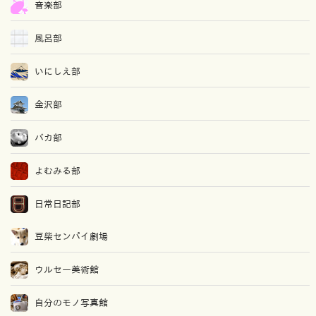
音楽部
風呂部
いにしえ部
金沢部
バカ部
よむみる部
日常日記部
豆柴センパイ劇場
ウルセー美術館
自分のモノ写真館