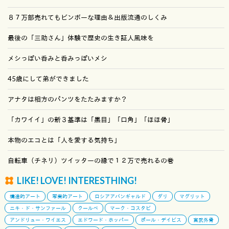
８７万部売れてもビンボーな理由＆出版流通のしくみ
最後の「三助さん」体験で歴史の生き証人風味を
メシっぽい呑みと呑みっぽいメシ
45歳にして弟ができました
アナタは相方のパンツをたたみますか？
「カワイイ」の新３基準は「黒目」「口角」「ほほ骨」
本物のエコとは「人を愛する気持ち」
自転車（チネリ）ツイッターの縁で１２万で売れるの巻
LIKE! LOVE! INTERESTHING!
構造的アート
写実的アート
ロシアアバンギャルド
ダリ
マグリット
ニキ・ド・サンファール
クールベ
マーク・コスタビ
アンドリュー・ワイエス
エドワード・ホッパー
ポール・デイビス
宮武外骨