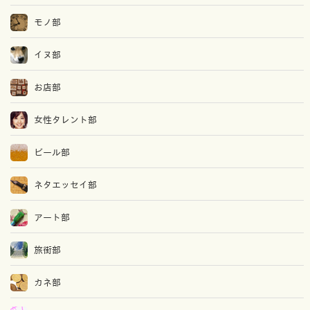
モノ部
イヌ部
お店部
女性タレント部
ビール部
ネタエッセイ部
アート部
旅街部
カネ部