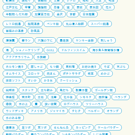
歌舞伎
隈取り
世話物
文楽
レトロ
昭和
大正
明治
江戸文化
甲冑
旗指物
忍者
城
家紋
家系図
花火
半割物-しだれ柳
加賀百万石
金沢
京都
日本庭園
レトロ銭湯
船岡温泉
ペンキ絵
丸山清人絵師
スーパー銭湯
岩組みの温泉
砂風呂
應援團
學ラン
六旗の下に
暴走族
ヤンキー全般
刺しゅう
海
シュノーケリング
GULL
ドルフィンスイム
海水魚＆無脊椎水槽
アクアテラリウム
水族館
ホルモン焼き
豚しゃぶ
もつ鍋
貝料理
お好み焼き
そば
天ぷら
オムライス
コロッケ
肉まん
ポテトサラダ
枝豆
めかぶ
抹茶ソフト
すいか
かき氷
クーリッシュ
純喫茶
スナック
立ち飲み
角打ち
駄菓子屋
ゴールデン街
神楽坂
荒木町
立石
浅草
北千住
シモキタ
西荻窪
ベランダ
縁側
木の上
畳
狭い空間
ログハウス
ツリーハウス
ウッドデッキ
アメリカ
ジャマイカ
タヒチ
ベルギー
オランダ
水のある街
健康法
足ツボ
耳ツボ
せんねん灸
カッピング
ケールパウダー
熊笹パウダー
春ウコンパウダー
シナモンパウダー
しじみ習慣