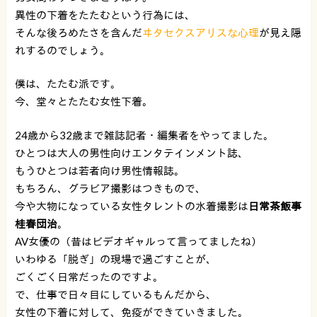
異性の下着をたたむという行為には、
そんな後ろめたさを含んだ
ヰタセクスアリスな心理
が見え隠
れするのでしょう。
僕は、たたむ派です。
今、堂々とたたむ女性下着。
24歳から32歳まで雑誌記者・編集者をやってました。
ひとつは大人の男性向けエンタテインメント誌、
もうひとつは若者向け男性情報誌。
もちろん、グラビア撮影はつきもので、
今や大物になっている女性タレントの水着撮影は
日常茶飯事
桂春団治
。
AV女優の（昔はビデオギャルって言ってましたね）
いわゆる「脱ぎ」の現場で過ごすことが、
ごくごく日常だったのですよ。
で、仕事で日々目にしているもんだから、
女性の下着に対して、免疫ができていきました。