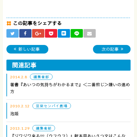
この記事をシェアする
新しい記事
次の記事
関連記事
2014.2.8
編集者部
著書『あいつの気持ちがわかるまで』＜二番煎じ＞嫌いの進め
方
2010.2.12
豆柴センパイ劇場
泡姫
2013.1.29
編集者部
『ジワジワ来る♡♡（ウフウフ）』献本用あいさつ文はこんな