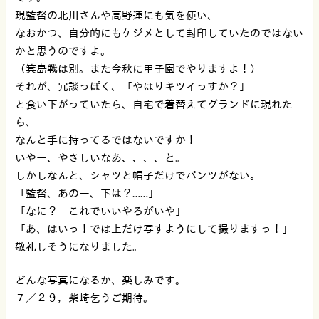
現監督の北川さんや高野連にも気を使い、
なおかつ、自分的にもケジメとして封印していたのではない
かと思うのですよ。
（箕島戦は別。また今秋に甲子園でやりますよ！）
それが、冗談っぽく、「やはりキツイっすか？」
と食い下がっていたら、自宅で着替えてグランドに現れた
ら、
なんと手に持ってるではないですか！
いやー、やさしいなあ、、、、と。
しかしなんと、シャツと帽子だけでパンツがない。
「監督、あのー、下は？……」
「なに？ これでいいやろがいや」
「あ、はいっ！では上だけ写すようにして撮りますっ！」
敬礼しそうになりました。
どんな写真になるか、楽しみです。
７／２９，柴崎乞うご期待。