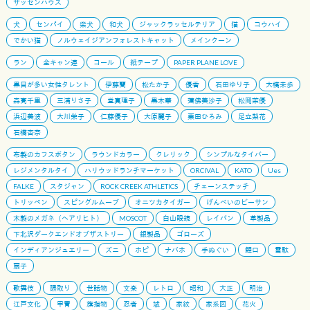
ザッセンハウス
犬
センパイ
柴犬
和犬
ジャックラッセルテリア
猫
コウハイ
でかい猫
ノルウェイジアンフォレストキャット
メインクーン
ラン
全キャン連
コール
紙テープ
PAPER PLANE LOVE
黒目が多い女性タレント
伊藤蘭
松たか子
優香
石田ゆり子
大橋未歩
森高千里
三浦りさ子
堂真理子
黒木華
蓮佛美沙子
松岡茉優
浜辺美波
大川栄子
仁藤優子
大原麗子
栗田ひろみ
足立梨花
石橋杏奈
布製のカフスボタン
ラウンドカラー
クレリック
シンプルなタイバー
レジメンタルタイ
ハリウッドランチマーケット
ORCIVAL
KATO
Ues
FALKE
スタジャン
ROCK CREEK ATHLETICS
チェーンステッチ
トリッペン
スピングルムーブ
オニツカタイガー
げんべいのビーサン
木製のメガネ（ヘアリヒト）
MOSCOT
白山眼鏡
レイバン
革製品
下北沢ダークエンドオブザストリー
銀製品
ゴローズ
インディアンジュエリー
ズニ
ホピ
ナバホ
手ぬぐい
鯉口
雪駄
扇子
歌舞伎
隈取り
世話物
文楽
レトロ
昭和
大正
明治
江戸文化
甲冑
旗指物
忍者
城
家紋
家系図
花火