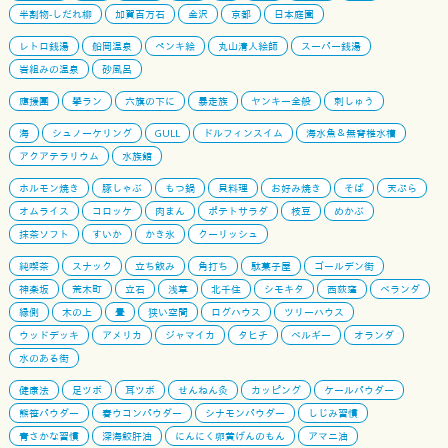
半割物-しだれ柳
加賀百万石
金沢
京都
日本庭園
レトロ銭湯
船岡温泉
ペンキ絵
丸山清人絵師
スーパー銭湯
岩組みの温泉
砂風呂
應援團
學ラン
六旗の下に
暴走族
ヤンキー全般
刺しゅう
海
シュノーケリング
GULL
ドルフィンスイム
海水魚＆無脊椎水槽
アクアテラリウム
水族館
ホルモン焼き
豚しゃぶ
もつ鍋
貝料理
お好み焼き
そば
天ぷら
オムライス
コロッケ
肉まん
ポテトサラダ
枝豆
めかぶ
抹茶ソフト
すいか
かき氷
クーリッシュ
純喫茶
スナック
立ち飲み
角打ち
駄菓子屋
ゴールデン街
神楽坂
荒木町
立石
浅草
北千住
シモキタ
西荻窪
ベランダ
縁側
木の上
畳
狭い空間
ログハウス
ツリーハウス
ウッドデッキ
アメリカ
ジャマイカ
タヒチ
ベルギー
オランダ
水のある街
健康法
足ツボ
耳ツボ
せんねん灸
カッピング
ケールパウダー
熊笹パウダー
春ウコンパウダー
シナモンパウダー
しじみ習慣
青さかな習慣
深海鮫肝油
にんにく卵黄げんのもん
アマニ油