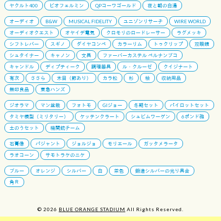
ヤクルト400
ビオフェルミン
QPコーワゴールド
夜と朝の白湯
オーディオ
B&W
MUSICAL FIDELITY
ユニゾンリサーチ
WIRE WORLD
オーディオクエスト
オヤイデ電気
クロモリのロードレーサー
ラグメッキ
シフトレバー
スギノ
ダイヤコンペ
カラーリム
トゥクリップ
双眼鏡
シュタイナー
キャノン
文具
ファーバーカステル ペルナンブコ
キャンドル
ディプティーク
調理器具
ル・クルーゼ
クイジナート
有次
ささら
木目（節あり）
カラ松
杉
桧
収納用品
無印良品
東急ハンズ
ジオラマ
マン盆栽
フォトモ
GIジョー
冬期セット
パイロットセット
タミヤ模型（ミリタリー）
ケッテンクラート
シュビムワーゲン
6ポンド砲
土のうセット
機関銃チーム
石膏像
パジャント
ジョルジョ
モリエール
ガッタメラータ
ラオコーン
サモトラケのニケ
ブルー
オレンジ
シルバー
白
茶色
鍛造シルバーの光り具合
角Ｒ
© 2026
BLUE ORANGE STADIUM
All Rights Reserved.