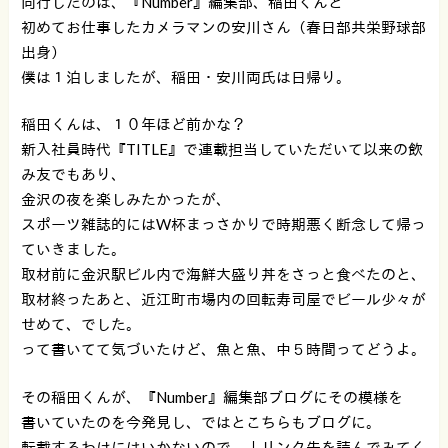
同行したのは、『Number』編集部、稲田くんと
初めてお仕事したカメラマンの安川さん（春日部共栄野球部
出身）
僕は１泊しましたが、稲田・安川両氏は日帰り。
稲田くんは、１０年ほど前かな？
新入社員時代『TITLE』で連載担当していただいて以来の飲
み友でもあり、
金沢の夜を楽しみたかったが、
スポーツ雑誌的にはW杯まっさかりで時期悪く断念して帰っ
ていきました。
取材前に金沢駅ビル内で海鮮大盛り丼をさっと食べたのと、
取材終ったあと、近江町市場内の回転寿司屋でビール少々が
せめて、でした。
って書いてて気づいたけど、魚と魚、中５時間ってどうよ。
その稲田くんが、『Number』編集部ブログにその模様を
書いていたのを今発見し、ではとこちらもブログに。
転載するわけにはいかないので、↓リンク先を読んでみてく