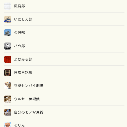
風呂部
いにしえ部
金沢部
バカ部
よむみる部
日常日記部
豆柴センパイ劇場
ウルセー美術館
自分のモノ写真館
ぞりん