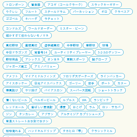
トロンボーン
管楽器
アコギ（コールクラーク）
スラックキーギター
ウクレレ
フルート
スチールドラム
パーカッション
ギロ
クラベスア
ゴゴベル
キハーダ
ラチェット
コンドルズ
ワールドオーダー
ミスター・ビーン
細かすぎて伝わらないモノマネ
高校野球
星稜高校
遊学館高校
中学野球
草野球
球場
中日ドラゴンズ
背番号14
ユーティリティプレーヤー
5-2-3のゲッツー
野球用品
アシックス
オンヨネ
東駒スポーツ
誠グローブ
ジャガーズ創工
アミノバリュー
アメフト
マイアミドルフィンズ
フロリダ大ゲーターズ
ラインバッカー
アイスホッケー
日光アイスバックス
ゴーリー
空手
ボート
カヌー
棒高跳び
やり投げ
バイアスロン
スーパー大回転
ショートトラック
薄くないビール
ベルギービール
ルプルス
IPA
ランビック
レッドエール
香ばしい麦焼酎
爆麦
おこげ
ラム
ロン・サカパ
ジン
タンカレー
アブサン
アルテミジア カプリシューズ
常温ストレートお水別で氷ナシ
珈琲淹れる
ハンドネルドリップ
タカヒロ「雫」
クラシックミル