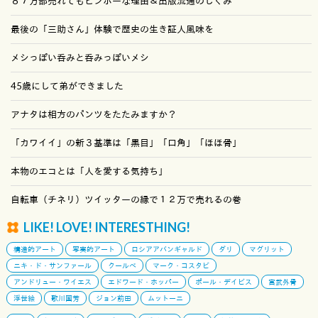
８７万部売れてもビンボーな理由＆出版流通のしくみ
最後の「三助さん」体験で歴史の生き証人風味を
メシっぽい呑みと呑みっぽいメシ
45歳にして弟ができました
アナタは相方のパンツをたたみますか？
「カワイイ」の新３基準は「黒目」「口角」「ほほ骨」
本物のエコとは「人を愛する気持ち」
自転車（チネリ）ツイッターの縁で１２万で売れるの巻
LIKE! LOVE! INTERESTHING!
構造的アート
写実的アート
ロシアアバンギャルド
ダリ
マグリット
ニキ・ド・サンファール
クールベ
マーク・コスタビ
アンドリュー・ワイエス
エドワード・ホッパー
ポール・デイビス
宮武外骨
浮世絵
歌川国芳
ジョン前田
ムットーニ