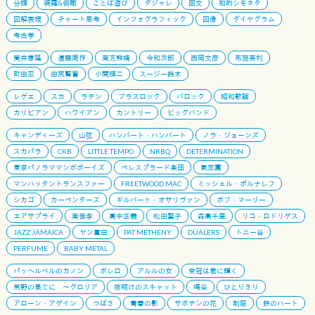
分類
網羅&俯瞰
ことば遊び
ダジャレ
回文
知的シモネタ
図解表現
チャート思考
インフォグラフィック
図像
ダイヤグラム
考古学
筒井康隆
遠藤周作
南方熊楠
今和次郎
西岡文彦
布施英利
町田忍
田尻賢誉
小関順二
スージー鈴木
レゲエ
スカ
ラテン
ブラスロック
バロック
昭和歌謡
カリビアン
ハワイアン
カントリー
ビッグバンド
キャンディーズ
山弦
ハンバート・ハンバート
ノラ・ジョーンズ
スカパラ
CKB
LITTLE TEMPO
NRBQ
DETERMINATION
東京パノラママンボボーイズ
ペレスプラード楽団
氣志團
マンハッタントランスファー
FREETWOOD MAC
ミッシェル・ポルナレフ
シカゴ
カーペンターズ
ギルバート・オサリヴァン
ボブ・マーリー
エアサプライ
南佳孝
高中正義
松田聖子
森高千里
リコ・ロドリゲス
JAZZ JAMAICA
ヤン富田
PAT METHENY
DUALERS
トニー谷
PERFUME
BABY METAL
パッヘルベルのカノン
ボレロ
アルルの女
栄冠は君に輝く
荒野の果てに 〜グロリア
夜明けのスキャット
喝采
ひとりきり
アローン・アゲイン
つばさ
青春の影
サボテンの花
制服
鉄のハート