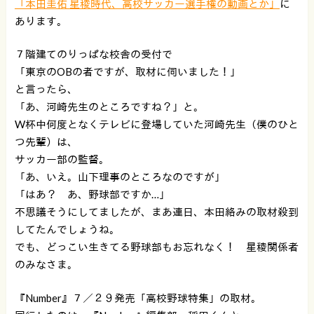
「本田圭佑 星稜時代、高校サッカー選手権の動画とか」
に
あります。
７階建てのりっぱな校舎の受付で
「東京のOBの者ですが、取材に伺いました！」
と言ったら、
「あ、河崎先生のところですね？」と。
W杯中何度となくテレビに登場していた河崎先生（僕のひと
つ先輩）は、
サッカー部の監督。
「あ、いえ。山下理事のところなのですが」
「はあ？ あ、野球部ですか…」
不思議そうにしてましたが、まあ連日、本田絡みの取材殺到
してたんでしょうね。
でも、どっこい生きてる野球部もお忘れなく！ 星稜関係者
のみなさま。
『Number』７／２９発売「高校野球特集」の取材。