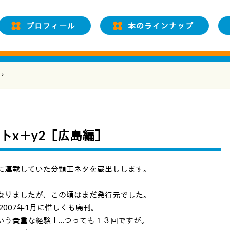
プロフィール
本のラインナップ
トx＋y2［広島編］
に連載していた分類王ネタを蔵出しします。
、
なりましたが、この頃はまだ発行元でした。
2007年1月に惜しくも廃刊。
いう貴重な経験！…つっても１３回ですが。