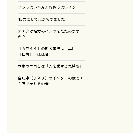
メシっぽい呑みと呑みっぽいメシ
45歳にして弟ができました
アナタは相方のパンツをたたみます
か？
「カワイイ」の新３基準は「黒目」
「口角」「ほほ骨」
本物のエコとは「人を愛する気持ち」
自転車（チネリ）ツイッターの縁で１
２万で売れるの巻