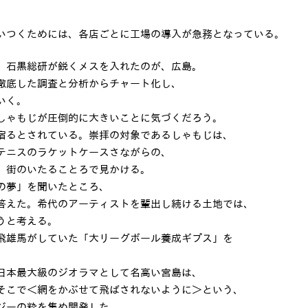
いつくためには、各店ごとに工場の導入が急務となっている。
、石黒総研が鋭くメスを入れたのが、広島。
徹底した調査と分析からチャート化し、
いく。
しゃもじが圧倒的に大きいことに気づくだろう。
宿るとされている。崇拝の対象であるしゃもじは、
テニスのラケットケースさながらの、
、街のいたることろで見かける。
の夢」を聞いたところ、
答えた。希代のアーティストを輩出し続ける土地では、
うと考える。
飛雄馬がしていた「大リーグボール養成ギプス」を
日本最大級のジオラマとして名高い宮島は、
そこで＜網をかぶせて飛ばされないように＞という、
ジーの粋を集め開発した。