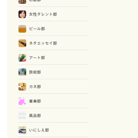
女性タレント部
ビール部
ネタエッセイ部
アート部
旅街部
カネ部
音楽部
風呂部
いにしえ部