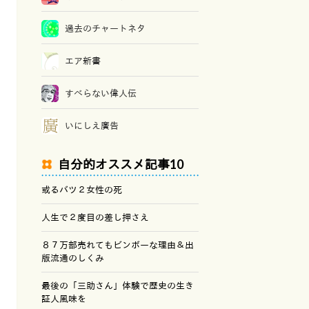
過去のチャートネタ
エア新書
すべらない偉人伝
いにしえ廣告
自分的オススメ記事10
或るバツ２女性の死
人生で２度目の差し押さえ
８７万部売れてもビンボーな理由＆出
版流通のしくみ
最後の「三助さん」体験で歴史の生き
証人風味を