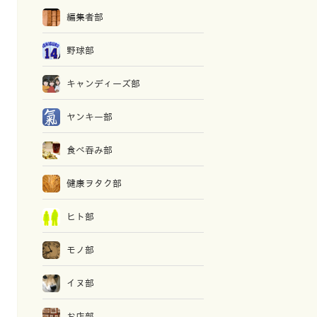
編集者部
野球部
キャンディーズ部
ヤンキー部
食べ吞み部
健康ヲタク部
ヒト部
モノ部
イヌ部
お店部