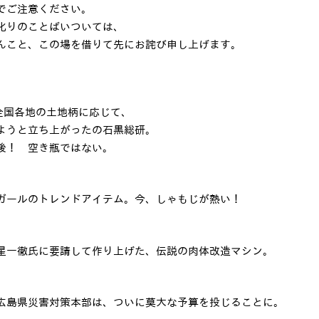
でご注意ください。
叱りのことばいついては、
んこと、この場を借りて先にお詫び申し上げます。
全国各地の土地柄に応じて、
ようと立ち上がったの石黒総研。
後！ 空き瓶ではない。
ガールのトレンドアイテム。今、しゃもじが熱い！
星一徹氏に要請して作り上げた、伝説の肉体改造マシン。
広島県災害対策本部は、ついに莫大な予算を投じることに。