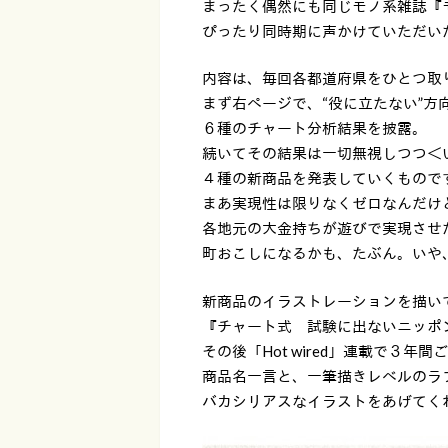
まったく偶然にも同じモノ系雑誌『
ぴったり同時期に声かけていただい
内容は、毎回各都道府県をひとつ取
まず右ページで、“役に立たない”方
６種のチャート分析結果を披露。
続いてその結果は一切無視しつつ＜
４種の新商品を発表していくもので
まあ実現性は限りなくゼロなんだけ
各地元の大金持ちが遊びで実現させ
町おこしになるかも、たぶん。いや
新商品のイラストレーションを描い
『チャート式 試験に出ないニッポ
その後「Hot wired」連載で３年
商品名一言と、一筆描きレベルのラ
バカシリアスなイラストをあげてく