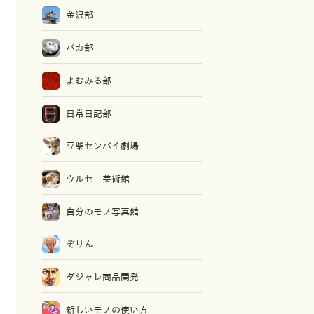
金沢部
バカ部
よむみる部
日常日記部
豆柴センパイ劇場
ウルセー美術館
自分のモノ写真館
ぞりん
ダジャレ商品開発
新しいモノの使い方