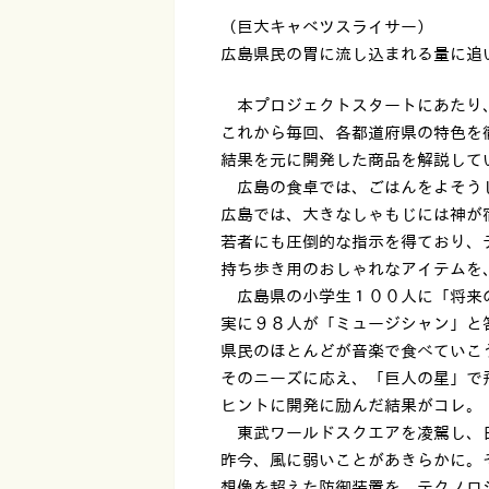
（巨大キャベツスライサー）
広島県民の胃に流し込まれる量に追
本プロジェクトスタートにあたり
これから毎回、各都道府県の特色を
結果を元に開発した商品を解説して
広島の食卓では、ごはんをよそう
広島では、大きなしゃもじには神が
若者にも圧倒的な指示を得ており、
持ち歩き用のおしゃれなアイテムを
広島県の小学生１００人に「将来
実に９８人が「ミュージシャン」と
県民のほとんどが音楽で食べていこ
そのニーズに応え、「巨人の星」で
ヒントに開発に励んだ結果がコレ。
東武ワールドスクエアを凌駕し、
昨今、風に弱いことがあきらかに。
想像を超えた防御装置を、テクノロ