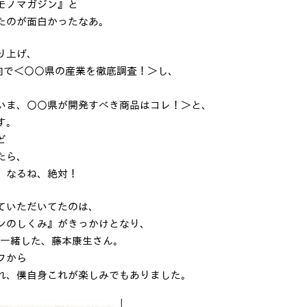
モノマガジン』と
たのが面白かったなあ。
り上げ、
向で＜○○県の産業を徹底調査！＞し、
いま、○○県が開発すべき商品はコレ！＞と、
す。
ど
たら、
、なるね、絶対！
ていただいてたのは、
ンのしくみ』がきっかけとなり、
間ご一緒した、藤本康生さん。
フから
れ、僕自身これが楽しみでもありました。