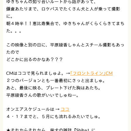
ゆきちゃんの知り合いルートから話があって、
鎌倉あたりまで、ロケバスでたくさん犬と人が乗って撮影
に。
朝４時半！！恵比寿集合で、ゆきちゃんがくらくらきてまち
た。。。
この映像と別の日に、平原綾香しゃんとスチール撮影もあっ
たので
どこかに出るのかなあ？？？
CMはココで見られましゅよ。→
｢フロントライン｣CM
２つのバージョンとも一番最初にさっと出ましゅ。
あと、最後に映る、プレート下げた胸はあたち。
平原綾香さんの歌がいいでしゅねー。
オンエアスケジュールは →
ココ
４・１７までと、５月にも流れるみたいでしゅ。
★それからそれから、柴犬の雑誌『Shiba』に、