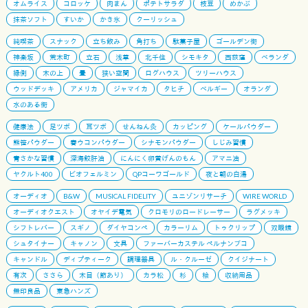
オムライス
コロッケ
肉まん
ポテトサラダ
枝豆
めかぶ
抹茶ソフト
すいか
かき氷
クーリッシュ
純喫茶
スナック
立ち飲み
角打ち
駄菓子屋
ゴールデン街
神楽坂
荒木町
立石
浅草
北千住
シモキタ
西荻窪
ベランダ
縁側
木の上
畳
狭い空間
ログハウス
ツリーハウス
ウッドデッキ
アメリカ
ジャマイカ
タヒチ
ベルギー
オランダ
水のある街
健康法
足ツボ
耳ツボ
せんねん灸
カッピング
ケールパウダー
熊笹パウダー
春ウコンパウダー
シナモンパウダー
しじみ習慣
青さかな習慣
深海鮫肝油
にんにく卵黄げんのもん
アマニ油
ヤクルト400
ビオフェルミン
QPコーワゴールド
夜と朝の白湯
オーディオ
B&W
MUSICAL FIDELITY
ユニゾンリサーチ
WIRE WORLD
オーディオクエスト
オヤイデ電気
クロモリのロードレーサー
ラグメッキ
シフトレバー
スギノ
ダイヤコンペ
カラーリム
トゥクリップ
双眼鏡
シュタイナー
キャノン
文具
ファーバーカステル ペルナンブコ
キャンドル
ディプティーク
調理器具
ル・クルーゼ
クイジナート
有次
ささら
木目（節あり）
カラ松
杉
桧
収納用品
無印良品
東急ハンズ