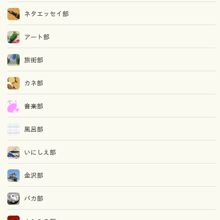
ネタエッセイ部
アート部
旅街部
カネ部
音楽部
風呂部
いにしえ部
金沢部
バカ部