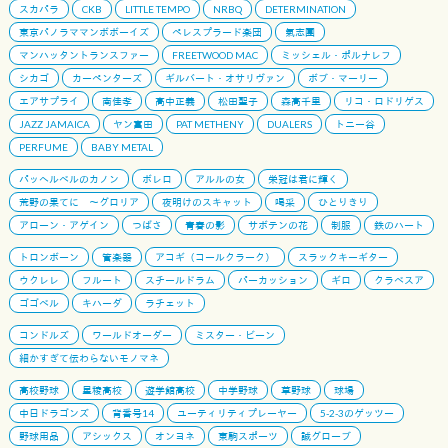
スカパラ
CKB
LITTLE TEMPO
NRBQ
DETERMINATION
東京パノラママンボボーイズ
ペレスプラード楽団
氣志團
マンハッタントランスファー
FREETWOOD MAC
ミッシェル・ポルナレフ
シカゴ
カーペンターズ
ギルバート・オサリヴァン
ボブ・マーリー
エアサプライ
南佳孝
高中正義
松田聖子
森高千里
リコ・ロドリゲス
JAZZ JAMAICA
ヤン富田
PAT METHENY
DUALERS
トニー谷
PERFUME
BABY METAL
パッヘルベルのカノン
ボレロ
アルルの女
栄冠は君に輝く
荒野の果てに 〜グロリア
夜明けのスキャット
喝采
ひとりきり
アローン・アゲイン
つばさ
青春の影
サボテンの花
制服
鉄のハート
トロンボーン
管楽器
アコギ（コールクラーク）
スラックキーギター
ウクレレ
フルート
スチールドラム
パーカッション
ギロ
クラベスア
ゴゴベル
キハーダ
ラチェット
コンドルズ
ワールドオーダー
ミスター・ビーン
細かすぎて伝わらないモノマネ
高校野球
星稜高校
遊学館高校
中学野球
草野球
球場
中日ドラゴンズ
背番号14
ユーティリティプレーヤー
5-2-3のゲッツー
野球用品
アシックス
オンヨネ
東駒スポーツ
誠グローブ