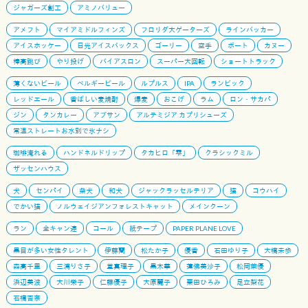
ジャガーズ創工
アミノバリュー
アメフト
マイアミドルフィンズ
フロリダ大ゲーターズ
ラインバッカー
アイスホッケー
日光アイスバックス
ゴーリー
空手
ボート
カヌー
棒高跳び
やり投げ
バイアスロン
スーパー大回転
ショートトラック
薄くないビール
ベルギービール
ルプルス
IPA
ランビック
レッドエール
香ばしい麦焼酎
爆麦
おこげ
ラム
ロン・サカパ
ジン
タンカレー
アブサン
アルテミジア カプリシューズ
常温ストレートお水別で氷ナシ
珈琲淹れる
ハンドネルドリップ
タカヒロ「雫」
クラシックミル
ザッセンハウス
犬
センパイ
柴犬
和犬
ジャックラッセルテリア
猫
コウハイ
でかい猫
ノルウェイジアンフォレストキャット
メインクーン
ラン
全キャン連
コール
紙テープ
PAPER PLANE LOVE
黒目が多い女性タレント
伊藤蘭
松たか子
優香
石田ゆり子
大橋未歩
森高千里
三浦りさ子
堂真理子
黒木華
蓮佛美沙子
松岡茉優
浜辺美波
大川栄子
仁藤優子
大原麗子
栗田ひろみ
足立梨花
石橋杏奈