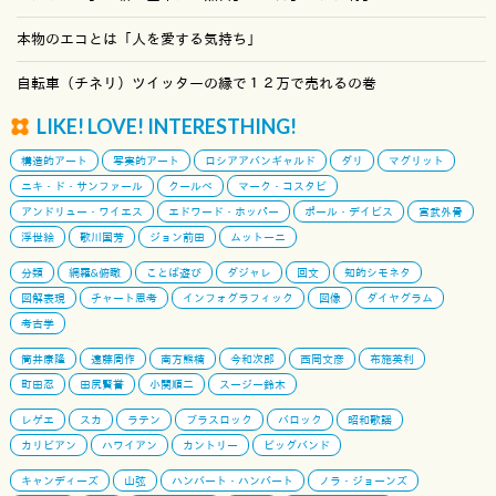
本物のエコとは「人を愛する気持ち」
自転車（チネリ）ツイッターの縁で１２万で売れるの巻
LIKE! LOVE! INTERESTHING!
構造的アート
写実的アート
ロシアアバンギャルド
ダリ
マグリット
ニキ・ド・サンファール
クールベ
マーク・コスタビ
アンドリュー・ワイエス
エドワード・ホッパー
ポール・デイビス
宮武外骨
浮世絵
歌川国芳
ジョン前田
ムットーニ
分類
網羅&俯瞰
ことば遊び
ダジャレ
回文
知的シモネタ
図解表現
チャート思考
インフォグラフィック
図像
ダイヤグラム
考古学
筒井康隆
遠藤周作
南方熊楠
今和次郎
西岡文彦
布施英利
町田忍
田尻賢誉
小関順二
スージー鈴木
レゲエ
スカ
ラテン
ブラスロック
バロック
昭和歌謡
カリビアン
ハワイアン
カントリー
ビッグバンド
キャンディーズ
山弦
ハンバート・ハンバート
ノラ・ジョーンズ