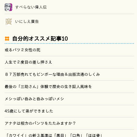
すべらない偉人伝
いにしえ廣告
自分的オススメ記事10
或るバツ２女性の死
人生で２度目の差し押さえ
８７万部売れてもビンボーな理由＆出版流通のしくみ
最後の「三助さん」体験で歴史の生き証人風味を
メシっぽい呑みと呑みっぽいメシ
45歳にして弟ができました
アナタは相方のパンツをたたみますか？
「カワイイ」の新３基準は「黒目」「口角」「ほほ骨」