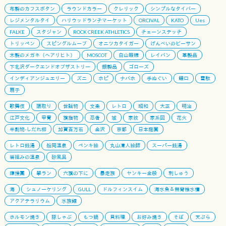
布製のカフスボタン
ラウンドカラー
クレリック
シンプルなタイバー
レジメンタルタイ
ハリウッドランチマーケット
ORCIVAL
KATO
Ues
FALKE
スタジャン
ROCK CREEK ATHLETICS
チェーンステッチ
トリッペン
スピングルムーブ
オニツカタイガー
げんべいのビーサン
木製のメガネ（ヘアリヒト）
MOSCOT
白山眼鏡
レイバン
革製品
下北沢ダークエンドオブザストリー
銀製品
ゴローズ
インディアンジュエリー
ズニ
ホピ
ナバホ
手ぬぐい
鯉口
雪駄
扇子
歌舞伎
隈取り
世話物
文楽
レトロ
昭和
大正
明治
江戸文化
甲冑
旗指物
忍者
城
家紋
家系図
花火
半割物-しだれ柳
加賀百万石
金沢
京都
日本庭園
レトロ銭湯
船岡温泉
ペンキ絵
丸山清人絵師
スーパー銭湯
岩組みの温泉
砂風呂
應援團
學ラン
六旗の下に
暴走族
ヤンキー全般
刺しゅう
海
シュノーケリング
GULL
ドルフィンスイム
海水魚＆無脊椎水槽
アクアテラリウム
水族館
ホルモン焼き
豚しゃぶ
もつ鍋
貝料理
お好み焼き
そば
天ぷら