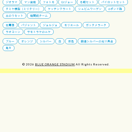
ジオラマ
マン盆栽
フォトモ
GIジョー
冬期セット
パイロットセット
タミヤ模型（ミリタリー）
ケッテンクラート
シュビムワーゲン
6ポンド砲
土のうセット
機関銃チーム
石膏像
パジャント
ジョルジョ
モリエール
ガッタメラータ
ラオコーン
サモトラケのニケ
ブルー
オレンジ
シルバー
白
茶色
鍛造シルバーの光り具合
角Ｒ
© 2026
BLUE ORANGE STADIUM
All Rights Reserved.