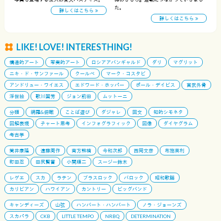
た。
詳しくはこちら
詳しくはこちら
LIKE! LOVE! INTERESTHING!
構造的アート
写実的アート
ロシアアバンギャルド
ダリ
マグリット
ニキ・ド・サンファール
クールベ
マーク・コスタビ
アンドリュー・ワイエス
エドワード・ホッパー
ポール・デイビス
宮武外骨
浮世絵
歌川国芳
ジョン前田
ムットーニ
分類
網羅&俯瞰
ことば遊び
ダジャレ
回文
知的シモネタ
図解表現
チャート思考
インフォグラフィック
図像
ダイヤグラム
考古学
筒井康隆
遠藤周作
南方熊楠
今和次郎
西岡文彦
布施英利
町田忍
田尻賢誉
小関順二
スージー鈴木
レゲエ
スカ
ラテン
ブラスロック
バロック
昭和歌謡
カリビアン
ハワイアン
カントリー
ビッグバンド
キャンディーズ
山弦
ハンバート・ハンバート
ノラ・ジョーンズ
スカパラ
CKB
LITTLE TEMPO
NRBQ
DETERMINATION