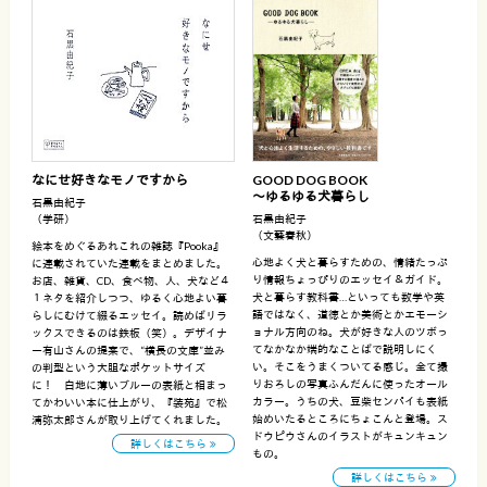
なにせ好きなモノですから
GOOD DOG BOOK
〜ゆるゆる犬暮らし
石黒由紀子
（学研）
石黒由紀子
（文藝春秋）
絵本をめぐるあれこれの雑誌『Pooka』
心地よく犬と暮らすための、情緒たっぷ
に連載されていた連載をまとめました。
り情報ちょっぴりのエッセイ＆ガイド。
お店、雑貨、CD、食べ物、人、犬など４
犬と暮らす教科書…といっても数学や英
１ネタを紹介しつつ、ゆるく心地よい暮
語ではなく、道徳とか美術とかエモーシ
らしにむけて綴るエッセイ。読めばリラ
ョナル方向のね。犬が好きな人のツボっ
ックスできるのは鉄板（笑）。デザイナ
てなかなか端的なことばで説明しにく
ー有山さんの提案で、“横長の文庫”並み
い。そこをうまくついてる感じ。全て撮
の判型という大胆なポケットサイズ
りおろしの写真ふんだんに使ったオール
に！ 白地に薄いブルーの表紙と相まっ
カラー。うちの犬、豆柴センパイも表紙
てかわいい本に仕上がり、『装苑』で松
始めいたるところにちょこんと登場。ス
浦弥太郎さんが取り上げてくれました。
ドウピウさんのイラストがキュンキュン
詳しくはこちら
もの。
詳しくはこちら