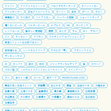
アメフト
マイアミドルフィンズ
フロリダ大ゲーターズ
ラインバッカー
アイスホッケー
日光アイスバックス
ゴーリー
空手
ボート
カヌー
棒高跳び
やり投げ
バイアスロン
スーパー大回転
ショートトラック
薄くないビール
ベルギービール
ルプルス
IPA
ランビック
レッドエール
香ばしい麦焼酎
爆麦
おこげ
ラム
ロン・サカパ
ジン
タンカレー
アブサン
アルテミジア カプリシューズ
常温ストレートお水別で氷ナシ
珈琲淹れる
ハンドネルドリップ
タカヒロ「雫」
クラシックミル
ザッセンハウス
犬
センパイ
柴犬
和犬
ジャックラッセルテリア
猫
コウハイ
でかい猫
ノルウェイジアンフォレストキャット
メインクーン
ラン
全キャン連
コール
紙テープ
PAPER PLANE LOVE
黒目が多い女性タレント
伊藤蘭
松たか子
優香
石田ゆり子
大橋未歩
森高千里
三浦りさ子
堂真理子
黒木華
蓮佛美沙子
松岡茉優
浜辺美波
大川栄子
仁藤優子
大原麗子
栗田ひろみ
足立梨花
石橋杏奈
布製のカフスボタン
ラウンドカラー
クレリック
シンプルなタイバー