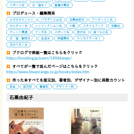
スポーツ系
犬・猫モノ
盲導犬関係
プロデュース・編集関系
ナガオカケンメイ
パラダイス山元
石黒由紀子
アーティスト系
カルチャー系
ノンフィクション系
小説
スタイルブック
知識系
タレント関連
マンガ系
スポーツ系
旅行系
食べもの系
犬・猫・動物モノ
生活系
映画関係
キャラクターモノ
流行りモノ系
ブクログで表紙一覧はこちらをクリック
https://booklog.jp/users/1496kengo/
すべてが一覧で並んだページはこちらをクリック
https://www.blueorange.co.jp/books/index.htm
作った本すべてを版元別、著者別、デザイナー別に冊数カウント
総合
版元別
著者別
デザイナー別
石黒由紀子