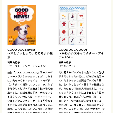
GOOD DOG NEWS!
GOOD DOG GOODS!
〜犬といっしょの、ここちよい生
〜かわいい犬キャラクター・アイ
活
テム206〜
石黒由紀子
石黒由紀子
（アーリストインターナショナル）
（アスペクト）
前作『GOOD DOG GOODS!』はモノのボ
犬に関するグッズを本で扱うなんて発想
リュームが大きかったのですが、こちら
がまだなかった時代に、ぽちぽち出始め
は、犬をめぐるエッセイと、トモダチ
ていたオシャレな犬関連グッズを１冊
（人＆犬）や場所についてのコラムなど
を。ということでイヌ界！？で話題とな
を増やしてビジュアル豊富な読み物的仕
り、その筋では知る人ぞ知る本に。キリ
上がりに。森隆志氏の写真、犬もモノも
ヌキの２００カット以上を自宅で２日で
すばらしい。特に人は、クリエーター、
撮りました。まだポジの時代（笑）で、
ショップやカフェオーナーなど前作をき
セレクト、切り出しが大変だったけど、
っかけに交流が始まった友人がたくさん
それ以前に、借り出し、返却だけでもク
登場。みんなセンスいいんだわ。表紙の
ラクラ。ここから『CREA』犬特集や『い
写真も登場する友人の愛犬パスティス。
ぬのきもち』連載につながっていきまし