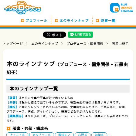
プロフィール
本のラインナップ
記事一覧
トップページ
本のラインナップ
プロデュース・編集関係
石黒由紀子
本のラインナップ
（プロデュース・編集関係 −
石黒由
紀子
）
本のラインナップ一覧
［著書］
は自分の文章や写真だけで出ているもの
［共著］
は誰かと連名で出ているものですが、役割分担の種類は都度いろいろです。
［構成］
と本にクレジットされているものは、文章は他の人だけど、それ以外の、企画、
プロデュース、構成、ディレクション、編集などを手がけたものです。
［編集関係］
は９０％以上が、プロデュース、ディレクション、編集までを手がけたもの
です。
著書・共著・構成系
チャート系
カルチャー系
趣味モノ
心理系
知識系