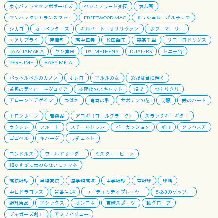
東京パノラママンボボーイズ
ペレスプラード楽団
氣志團
マンハッタントランスファー
FREETWOOD MAC
ミッシェル・ポルナレフ
シカゴ
カーペンターズ
ギルバート・オサリヴァン
ボブ・マーリー
エアサプライ
南佳孝
高中正義
松田聖子
森高千里
リコ・ロドリゲス
JAZZ JAMAICA
ヤン富田
PAT METHENY
DUALERS
トニー谷
PERFUME
BABY METAL
パッヘルベルのカノン
ボレロ
アルルの女
栄冠は君に輝く
荒野の果てに 〜グロリア
夜明けのスキャット
喝采
ひとりきり
アローン・アゲイン
つばさ
青春の影
サボテンの花
制服
鉄のハート
トロンボーン
管楽器
アコギ（コールクラーク）
スラックキーギター
ウクレレ
フルート
スチールドラム
パーカッション
ギロ
クラベスア
ゴゴベル
キハーダ
ラチェット
コンドルズ
ワールドオーダー
ミスター・ビーン
細かすぎて伝わらないモノマネ
高校野球
星稜高校
遊学館高校
中学野球
草野球
球場
中日ドラゴンズ
背番号14
ユーティリティプレーヤー
5-2-3のゲッツー
野球用品
アシックス
オンヨネ
東駒スポーツ
誠グローブ
ジャガーズ創工
アミノバリュー