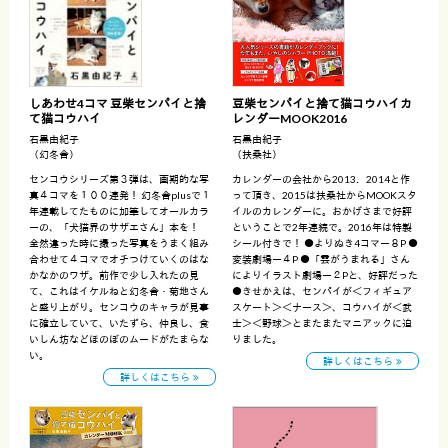
しあわせ4コマ 豆柴センパイと捨
豆柴センパイと捨て猫コウハイカ
て猫コウハイ
レンダーMOOK2016
石黒由紀子
石黒由紀子
（幻冬舎）
（扶桑社）
センコウシリーズ第３弾は、画期的な写
カレンダーの会社から2013．2014と作
真４コマを１００連発！ 幻冬舎plusで１
って頂き、2015は扶桑社からMOOKスタ
年連載してたものに加筆してオールカラ
イルのカレンダーに。おかげさまで好評
ーの、「犬猫界のサザエさん」本を！
ということで2年連続で。2016年は特製
全然違った時に撮った写真をうまく組み
シール付きで！ ●よりぬき4コマー８P ●
合わせて４コマでオチつけていくのはな
変装劇場ー４P ●「雲がうまれる」さん
かなかのワザ。前作で少し入れたの見
によりイラスト劇場ー２Pと、好評だった
て、これはイケルねと幻冬舎・菊地さん
●きせかえは、センパイが＜フィギュア
と盛り上がり。センコウのキャラが見事
スケート＞＜ナース＞、コウハイが＜武
に確立していて、いたずら、仲良し、食
士＞＜野球＞とまたまたマニアックに迫
いしん坊などほのぼのムードがたまらな
りました。
い。
詳しくはこちら
詳しくはこちら