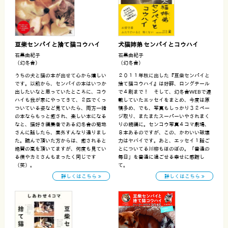
豆柴センパイと捨て猫コウハイ
犬猫姉弟 センパイとコウハイ
石黒由紀子
石黒由紀子
（幻冬舎）
（幻冬舎）
うちの犬と猫の本が出せて心から嬉しい
２０１１年秋に出した『豆柴センパイと
です。以前から、センパイの本はいつか
捨て猫コウハイ』は好評、ロングテール
出したいなと思っていたところに、コウ
で４刷まで！ そして、幻冬舎WEBで連
ハイも我が家にやってきて、２匹でくっ
載していたエッセイをまとめ、今度は原
ついている姿など見ていたら、両方一緒
稿多め、でも、写真もしっかり３２ペー
の本ならもっと癒され、楽しい本になる
ジ取り、またまたスーパーいやされまく
なと、猫好き編集者である幻冬舎の菊地
りの続編に。センコウ写真４コマ劇場、
さんに話したら、案外すんなり通りまし
８本あるのですが、この、かわいい破壊
た。読んで頂いた方からは、癒されると
力はヤバイです。あと、エッセイ１話ご
絶賛の嵐を頂いてますが、何度も見てい
とについてる川柳もほのぼの。「普通の
る僕やカミさんもまったく同じです
毎日」を普通に過ごせる幸せに感謝し
（笑）。
て。
詳しくはこちら
詳しくはこちら