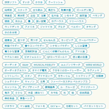
抹茶ソフト
すいか
かき氷
クーリッシュ
純喫茶
スナック
立ち飲み
角打ち
駄菓子屋
ゴールデン街
神楽坂
荒木町
立石
浅草
北千住
シモキタ
西荻窪
ベランダ
縁側
木の上
畳
狭い空間
ログハウス
ツリーハウス
ウッドデッキ
アメリカ
ジャマイカ
タヒチ
ベルギー
オランダ
水のある街
健康法
足ツボ
耳ツボ
せんねん灸
カッピング
ケールパウダー
熊笹パウダー
春ウコンパウダー
シナモンパウダー
しじみ習慣
青さかな習慣
深海鮫肝油
にんにく卵黄げんのもん
アマニ油
ヤクルト400
ビオフェルミン
QPコーワゴールド
夜と朝の白湯
オーディオ
B&W
MUSICAL FIDELITY
ユニゾンリサーチ
WIRE WORLD
オーディオクエスト
オヤイデ電気
クロモリのロードレーサー
ラグメッキ
シフトレバー
スギノ
ダイヤコンペ
カラーリム
トゥクリップ
双眼鏡
シュタイナー
キャノン
文具
ファーバーカステル ペルナンブコ
キャンドル
ディプティーク
調理器具
ル・クルーゼ
クイジナート
有次
ささら
木目（節あり）
カラ松
杉
桧
収納用品
無印良品
東急ハンズ
ジオラマ
マン盆栽
フォトモ
GIジョー
冬期セット
パイロットセット