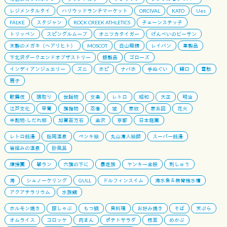
レジメンタルタイ
ハリウッドランチマーケット
ORCIVAL
KATO
Ues
FALKE
スタジャン
ROCK CREEK ATHLETICS
チェーンステッチ
トリッペン
スピングルムーブ
オニツカタイガー
げんべいのビーサン
木製のメガネ（ヘアリヒト）
MOSCOT
白山眼鏡
レイバン
革製品
下北沢ダークエンドオブザストリー
銀製品
ゴローズ
インディアンジュエリー
ズニ
ホピ
ナバホ
手ぬぐい
鯉口
雪駄
扇子
歌舞伎
隈取り
世話物
文楽
レトロ
昭和
大正
明治
江戸文化
甲冑
旗指物
忍者
城
家紋
家系図
花火
半割物-しだれ柳
加賀百万石
金沢
京都
日本庭園
レトロ銭湯
船岡温泉
ペンキ絵
丸山清人絵師
スーパー銭湯
岩組みの温泉
砂風呂
應援團
學ラン
六旗の下に
暴走族
ヤンキー全般
刺しゅう
海
シュノーケリング
GULL
ドルフィンスイム
海水魚＆無脊椎水槽
アクアテラリウム
水族館
ホルモン焼き
豚しゃぶ
もつ鍋
貝料理
お好み焼き
そば
天ぷら
オムライス
コロッケ
肉まん
ポテトサラダ
枝豆
めかぶ