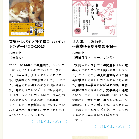
豆柴センパイと捨て猫コウハイカ
さんぽ、しあわせ。
レンダーMOOK2015
〜東京ゆるゆる街ある記〜
石黒由紀子
石黒由紀子
（扶桑社）
（毎日コミュニケーションズ）
2013、2014年と２年連続で、カレンダ
『別冊カドカワ』で３年間連載された記
ーにしていただいたセンパイとコウハ
事をまとめたエッセイ風味のガイドブッ
イ。３年目は、ナイスアイデア思い立
ク。といっても、写真は連載時よりも相
ち、扶桑社でMOOK形式にして、コンビ
当に増やして８００カットぐらいあるか
ニ、書店でも流通するように仕掛けまし
も。原稿は書籍用にほぼ全面改稿、中身
た。月めくりカレンダー１２枚以外に、
の濃い本ができました。文学雑誌の連載
１０ページに７０カットほど、９年分の
ということで、３６の街は、流行りの街
入魂のセレクトによるキュン死写真
ではなく、文化の香り漂う玄人好み！？
を！ あと、裏表紙に、切り抜けるセン
な場所。お店やスポットも、ほんわかム
パイコウハイ着せ替え、中面にセンパイ
ードのシブイ場所をピック。ページをめ
コウハイすごろくも有り。
くるたびに本人が食べてばっかり
（笑）。
詳しくはこちら
詳しくはこちら