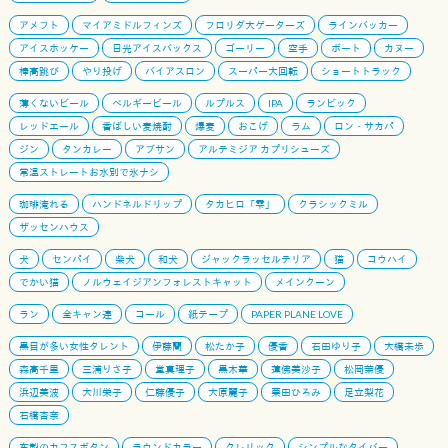
アメフト
マイアミドルフィンズ
フロリダ大ゲーターズ
ラインバッカー
アイスホッケー
日光アイスバックス
ゴーリー
空手
ボート
カヌー
棒高跳び
やり投げ
バイアスロン
スーパー大回転
ショートトラック
薄くないビール
ベルギービール
ルプルス
IPA
ランビック
レッドエール
香ばしい麦焼酎
爆麦
おこげ
ラム
ロン・サカパ
ジン
タンカレー
アブサン
アルテミジア カプリシューズ
常温ストレートお水別で氷ナシ
珈琲淹れる
ハンドネルドリップ
タカヒロ「雫」
クラシックミル
ザッセンハウス
犬
センパイ
柴犬
和犬
ジャックラッセルテリア
猫
コウハイ
でかい猫
ノルウェイジアンフォレストキャット
メインクーン
ラン
全キャン連
コール
紙テープ
PAPER PLANE LOVE
黒目が多い女性タレント
伊藤蘭
松たか子
優香
石田ゆり子
大橋未歩
森高千里
三浦りさ子
堂真理子
黒木華
蓮佛美沙子
松岡茉優
浜辺美波
大川栄子
仁藤優子
大原麗子
栗田ひろみ
足立梨花
石橋杏奈
布製のカフスボタン
ラウンドカラー
クレリック
シンプルなタイバー