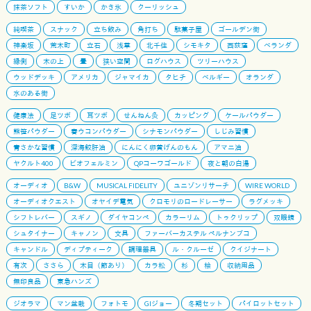
抹茶ソフト
すいか
かき氷
クーリッシュ
純喫茶
スナック
立ち飲み
角打ち
駄菓子屋
ゴールデン街
神楽坂
荒木町
立石
浅草
北千住
シモキタ
西荻窪
ベランダ
縁側
木の上
畳
狭い空間
ログハウス
ツリーハウス
ウッドデッキ
アメリカ
ジャマイカ
タヒチ
ベルギー
オランダ
水のある街
健康法
足ツボ
耳ツボ
せんねん灸
カッピング
ケールパウダー
熊笹パウダー
春ウコンパウダー
シナモンパウダー
しじみ習慣
青さかな習慣
深海鮫肝油
にんにく卵黄げんのもん
アマニ油
ヤクルト400
ビオフェルミン
QPコーワゴールド
夜と朝の白湯
オーディオ
B&W
MUSICAL FIDELITY
ユニゾンリサーチ
WIRE WORLD
オーディオクエスト
オヤイデ電気
クロモリのロードレーサー
ラグメッキ
シフトレバー
スギノ
ダイヤコンペ
カラーリム
トゥクリップ
双眼鏡
シュタイナー
キャノン
文具
ファーバーカステル ペルナンブコ
キャンドル
ディプティーク
調理器具
ル・クルーゼ
クイジナート
有次
ささら
木目（節あり）
カラ松
杉
桧
収納用品
無印良品
東急ハンズ
ジオラマ
マン盆栽
フォトモ
GIジョー
冬期セット
パイロットセット