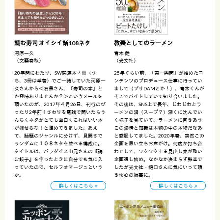
読む寿司 オイシイ話108ネタ
教養としてのラーメン
河原一久
青木 健
（文藝春秋）
（光文社）
20年間にわたり、SW関連本７冊（う
25年ぐらい前、「第一興商」が始めたコ
ち、3冊は単著）でご一緒していた河原一
ンテンツのプロデュース仕事に行ってい
久さんから＜石黒さん、「寿司の本」と
まして（プリDAMとか！）、青木くんが
か興味ありませんか？＞というメールを
そこでバイトしていて知り合いました。
頂いたのが、2017年４月26日、刊行のぴ
その後は、SNS上で長年、じわじわとラ
ったり2年前！さわりを電話で聞いたらう
ーメンの沼（スープ？）深くに沈んでい
んちくネタがとても面白くこれはいい本
く様子を見ていて、ラーメンに向きあう
が残せるな！と進めてきました。あえ
この熱情と知識は本物の中の本物だなあ
て、話題のジャンルに分けず、見開きで
と感服してました。2020年春、突然この
ランダムに１０８ネタを並べる構成に。
企画を思い立ちお声がけ。何度か打ち合
タイトルは、パラダイス山元さんの『読
わせして、ワクワクする見出し案が整い
む餃子』を作ったときに自分でも気に入
企画通し始め。なかなか決まらず難産で
っていたので、セルフオマージュという
したが光文社・樋口さんに気にいって頂
か。
き快心の編書に。
詳しくはこちら
詳しくはこちら