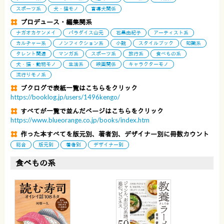
スポーツ系
犬・猫モノ
盲導犬関係
プロデュース・編集関系
ナガオカケンメイ
パラダイス山元
石黒由紀子
アーティスト系
カルチャー系
ノンフィクション系
小説
スタイルブック
知識系
タレント関連
マンガ系
スポーツ系
旅行系
食べもの系
犬・猫・動物モノ
生活系
映画関係
キャラクターモノ
流行りモノ系
ブクログで表紙一覧はこちらをクリック
https://booklog.jp/users/1496kengo/
すべてが一覧で並んだページはこちらをクリック
https://www.blueorange.co.jp/books/index.htm
作った本すべてを版元別、著者別、デザイナー別に冊数カウント
総合
版元別
著者別
デザイナー別
食べもの系