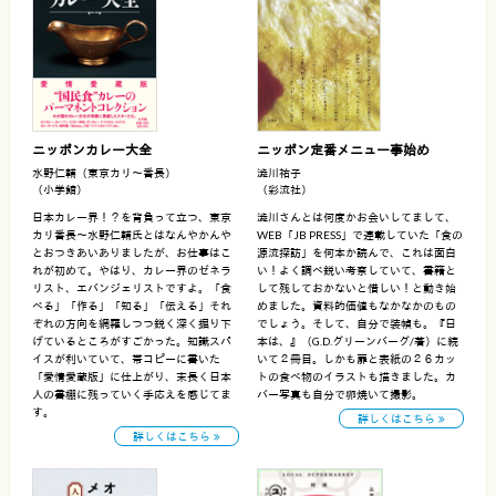
ニッポンカレー大全
ニッポン定番メニュー事始め
水野仁輔（東京カリ〜番長）
澁川祐子
（小学館）
（彩流社）
日本カレー界！？を背負って立つ、東京
澁川さんとは何度かお会いしてまして、
カリ番長〜水野仁輔氏とはなんやかんや
WEB「JB PRESS」で連載していた「食の
とおつきあいありましたが、お仕事はこ
源流探訪」を何本か読んで、これは面白
れが初めて。やはり、カレー界のゼネラ
い！よく調べ鋭い考察していて、書籍と
リスト、エバンジェリストですよ。「食
して残しておかないと惜しい！と動き始
べる」「作る」「知る」「伝える」それ
めました。資料的価値もなかなかのもの
ぞれの方向を網羅しつつ鋭く深く掘り下
でしょう。そして、自分で装幀も。『日
げているところがすごかった。知識スパ
本は、』（G.D.グリーンバーグ/著）に続
イスが利いていて、帯コピーに書いた
いて２冊目。しかも扉と表紙の２６カッ
「愛情愛蔵版」に仕上がり、末長く日本
トの食べ物のイラストも描きました。カ
人の書棚に残っていく手応えを感じてま
バー写真も自分で卵焼いて撮影。
す。
詳しくはこちら
詳しくはこちら