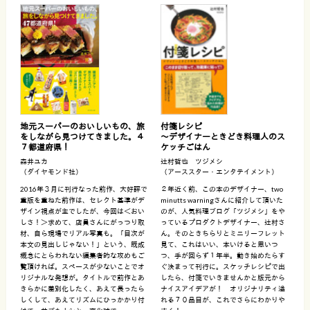
地元スーパーのおいしいもの、旅
付箋レシピ
をしながら見つけてきました。４
〜デザイナーときどき料理人のス
７都道府県！
ケッチごはん
森井ユカ
辻村哲也 ツジメシ
（ダイヤモンド社）
（アーススター・エンタテイメント）
2016年３月に刊行なった前作、大好評で
２年近く前、この本のデザイナー、two
重版を重ねた前作は、セレクト基準がデ
minutts warningさんに紹介して頂いた
ザイン視点が主でしたが、今回は＜おい
のが、人気料理ブログ「ツジメシ」をや
しさ！＞求めて、店員さんにがっつり取
っているプロダクトデザイナー、辻村さ
材、自ら現場でリアル写真も。「目次が
ん。そのときちらりとミニリーフレット
本文の見出しじゃない！」という、既成
見て、これはいい、本いけると思いつ
概念にとらわれない編集者的な攻めもご
つ、手が回らず１年半。動き始めたらす
覧頂ければ。スペースが少ないことでオ
ぐ決まって刊行に。スケッチレシピで出
リジナルな発想が。タイトルで前作とあ
したら、付箋でいきませんかと版元から
きらかに差別化したく、あえて長ったら
ナイスアイデアが！ オリジナリティ溢
しくして、あえてリズムにひっかかり付
れる７０品目が、これでさらにわかりや