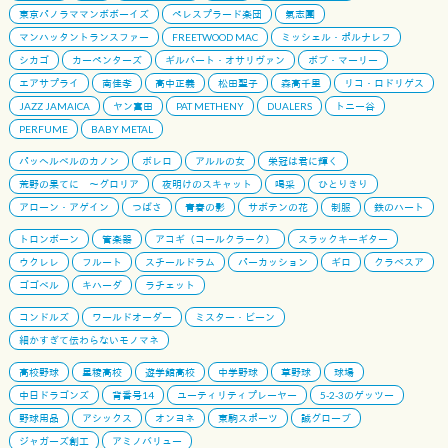
東京パノラママンボボーイズ
ペレスプラード楽団
氣志團
マンハッタントランスファー
FREETWOOD MAC
ミッシェル・ポルナレフ
シカゴ
カーペンターズ
ギルバート・オサリヴァン
ボブ・マーリー
エアサプライ
南佳孝
高中正義
松田聖子
森高千里
リコ・ロドリゲス
JAZZ JAMAICA
ヤン富田
PAT METHENY
DUALERS
トニー谷
PERFUME
BABY METAL
パッヘルベルのカノン
ボレロ
アルルの女
栄冠は君に輝く
荒野の果てに 〜グロリア
夜明けのスキャット
喝采
ひとりきり
アローン・アゲイン
つばさ
青春の影
サボテンの花
制服
鉄のハート
トロンボーン
管楽器
アコギ（コールクラーク）
スラックキーギター
ウクレレ
フルート
スチールドラム
パーカッション
ギロ
クラベスア
ゴゴベル
キハーダ
ラチェット
コンドルズ
ワールドオーダー
ミスター・ビーン
細かすぎて伝わらないモノマネ
高校野球
星稜高校
遊学館高校
中学野球
草野球
球場
中日ドラゴンズ
背番号14
ユーティリティプレーヤー
5-2-3のゲッツー
野球用品
アシックス
オンヨネ
東駒スポーツ
誠グローブ
ジャガーズ創工
アミノバリュー