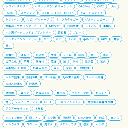
レジメンタルタイ
ハリウッドランチマーケット
ORCIVAL
KATO
Ues
FALKE
スタジャン
ROCK CREEK ATHLETICS
チェーンステッチ
トリッペン
スピングルムーブ
オニツカタイガー
げんべいのビーサン
木製のメガネ（ヘアリヒト）
MOSCOT
白山眼鏡
レイバン
革製品
下北沢ダークエンドオブザストリー
銀製品
ゴローズ
インディアンジュエリー
ズニ
ホピ
ナバホ
手ぬぐい
鯉口
雪駄
扇子
歌舞伎
隈取り
世話物
文楽
レトロ
昭和
大正
明治
江戸文化
甲冑
旗指物
忍者
城
家紋
家系図
花火
半割物-しだれ柳
加賀百万石
金沢
京都
日本庭園
レトロ銭湯
船岡温泉
ペンキ絵
丸山清人絵師
スーパー銭湯
岩組みの温泉
砂風呂
應援團
學ラン
六旗の下に
暴走族
ヤンキー全般
刺しゅう
海
シュノーケリング
GULL
ドルフィンスイム
海水魚＆無脊椎水槽
アクアテラリウム
水族館
ホルモン焼き
豚しゃぶ
もつ鍋
貝料理
お好み焼き
そば
天ぷら
オムライス
コロッケ
肉まん
ポテトサラダ
枝豆
めかぶ