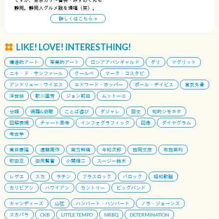
ですが、東京カリ〜番長・みずのくんも
静岡。静岡人グルメ説を提唱（笑）。
詳しくはこちら
LIKE! LOVE! INTERESTHING!
構造的アート
写実的アート
ロシアアバンギャルド
ダリ
マグリット
ニキ・ド・サンファール
クールベ
マーク・コスタビ
アンドリュー・ワイエス
エドワード・ホッパー
ポール・デイビス
宮武外骨
浮世絵
歌川国芳
ジョン前田
ムットーニ
分類
網羅&俯瞰
ことば遊び
ダジャレ
回文
知的シモネタ
図解表現
チャート思考
インフォグラフィック
図像
ダイヤグラム
考古学
筒井康隆
遠藤周作
南方熊楠
今和次郎
西岡文彦
布施英利
町田忍
田尻賢誉
小関順二
スージー鈴木
レゲエ
スカ
ラテン
ブラスロック
バロック
昭和歌謡
カリビアン
ハワイアン
カントリー
ビッグバンド
キャンディーズ
山弦
ハンバート・ハンバート
ノラ・ジョーンズ
スカパラ
CKB
LITTLE TEMPO
NRBQ
DETERMINATION