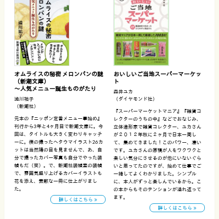
オムライスの秘密 メロンパンの謎
おいしいご当地スーパーマーケッ
（新潮文庫）
ト
〜人気メニュー誕生ものがたり
森井ユカ
澁川祐子
（ダイヤモンド社）
（新潮社）
『スーパーマーケットマニア』『雑貨コ
元本の『ニッポン定番メニュー事始め』
レクターのうちの中』などでおなじみ、
刊行から3年と4ヶ月目で新潮文庫に。今
立体造形家で雑貨コレクター、ユカさん
回は、タイトルも大きく変わりキャッチ
が２０１２年秋に２ヶ月で日本一周し
ーに。僕の撮ったヘタウマイラスト26カ
て、集めてきました！このパワー、凄い
ットは当然陽の目を見ませんで、あ、自
です。ユカさんの原稿が人をワクワクと
分で撮ったカバー写真も自分でやった装
楽しい気分にさせるのが他にいないぐら
幀もだ（笑）。で、新潮社装幀室の装幀
いと思ってたのですが、始めて仕事でご
で、雰囲気盛り上げるカバーイラストも
一緒してよくわかりました。シンプル
花を添え、素敵な一冊に仕上がりまし
に、本人がずっと楽しんでいるから。こ
た。
の本からもそのテンションが溢れ返って
ます。
詳しくはこちら
詳しくはこちら