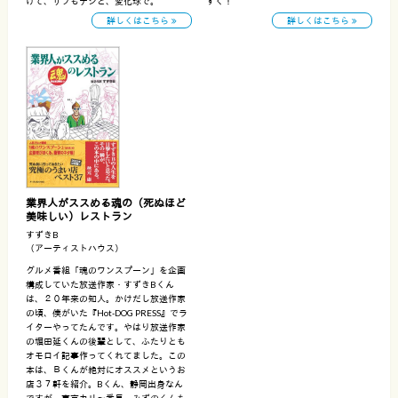
けて、サブもナシと、変化球で。
すく！
詳しくはこちら
詳しくはこちら
業界人がススめる魂の（死ぬほど
美味しい）レストラン
すずきB
（アーティストハウス）
グルメ番組「魂のワンスプーン」を企画
構成していた放送作家・すずきBくん
は、２０年来の知人。かけだし放送作家
の頃、僕がいた『Hot-DOG PRESS』でラ
イターやってたんです。やはり放送作家
の堀田延くんの後輩として、ふたりとも
オモロイ記事作ってくれてました。この
本は、Ｂくんが絶対にオススメというお
店３７軒を紹介。Bくん、静岡出身なん