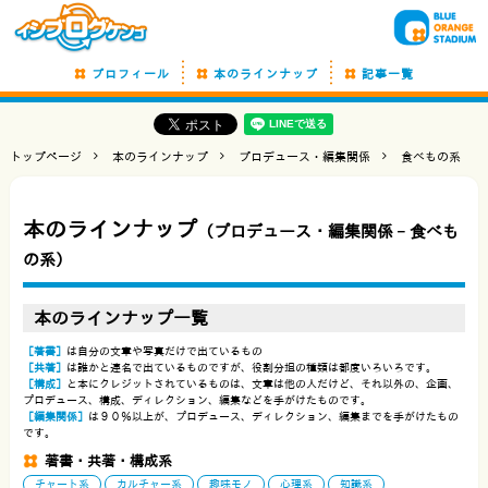
プロフィール
本のラインナップ
記事一覧
トップページ
本のラインナップ
プロデュース・編集関係
食べもの系
本のラインナップ
（プロデュース・編集関係 −
食べも
の系
）
本のラインナップ一覧
［著書］
は自分の文章や写真だけで出ているもの
［共著］
は誰かと連名で出ているものですが、役割分担の種類は都度いろいろです。
［構成］
と本にクレジットされているものは、文章は他の人だけど、それ以外の、企画、
プロデュース、構成、ディレクション、編集などを手がけたものです。
［編集関係］
は９０％以上が、プロデュース、ディレクション、編集までを手がけたもの
です。
著書・共著・構成系
チャート系
カルチャー系
趣味モノ
心理系
知識系