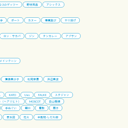
-2-3のゲッツー
野球用品
アシックス
手
ボート
カヌー
棒高跳び
やり投げ
ロン・サカパ
ジン
タンカレー
アブサン
メインクーン
蓮佛美沙子
松岡茉優
浜辺美波
L
KATO
Ues
FALKE
スタジャン
ネ（ヘアリヒト）
MOSCOT
白山眼鏡
手ぬぐい
鯉口
雪駄
扇子
家系図
花火
半割物-しだれ柳