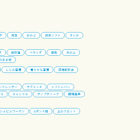
ダ
枝豆
めかぶ
抹茶ソフト
すいか
タ
西荻窪
ベランダ
縁側
木の上
のある街
しじみ習慣
青さかな習慣
深海鮫肝油
ードレーサー
ラグメッキ
シフトレバー
ブコ
キャンドル
ディプティーク
調理器具
シュビムワーゲン
6ポンド砲
土のうセット