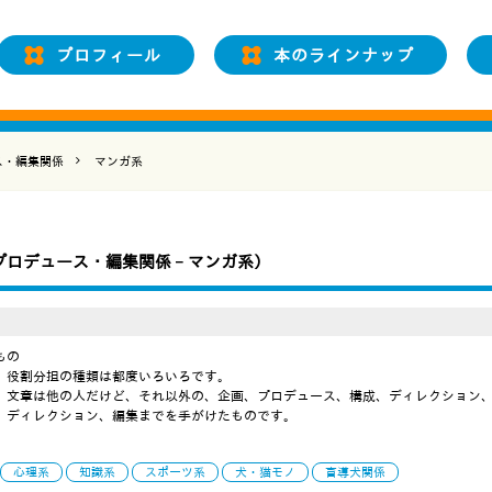
プロフィール
本のラインナップ
ス・編集関係
マンガ系
プロデュース・編集関係 −
マンガ系
）
もの
、役割分担の種類は都度いろいろです。
、文章は他の人だけど、それ以外の、企画、プロデュース、構成、ディレクション
、ディレクション、編集までを手がけたものです。
心理系
知識系
スポーツ系
犬・猫モノ
盲導犬関係