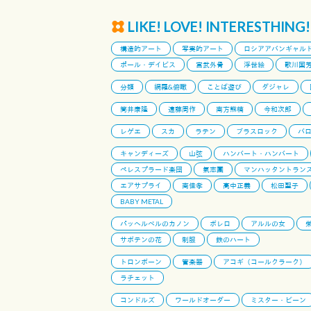
LIKE! LOVE! INTERESTHING!
構造的アート
写実的アート
ロシアアバンギャル
ポール・デイビス
宮武外骨
浮世絵
歌川国
分類
網羅&俯瞰
ことば遊び
ダジャレ
筒井康隆
遠藤周作
南方熊楠
今和次郎
レゲエ
スカ
ラテン
ブラスロック
バ
キャンディーズ
山弦
ハンバート・ハンバート
ペレスプラード楽団
氣志團
マンハッタントラン
エアサプライ
南佳孝
高中正義
松田聖子
BABY METAL
パッヘルベルのカノン
ボレロ
アルルの女
サボテンの花
制服
鉄のハート
トロンボーン
管楽器
アコギ（コールクラーク）
ラチェット
コンドルズ
ワールドオーダー
ミスター・ビーン