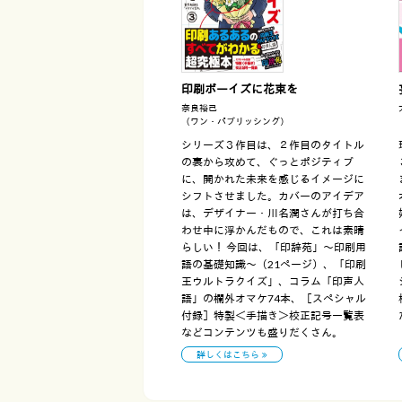
印刷ボーイズに花束を
奈良裕己
（ワン・パブリッシング）
シリーズ３作目は、２作目のタイトル
の裏から攻めて、ぐっとポジティブ
に、開かれた未来を感じるイメージに
シフトさせました。カバーのアイデア
は、デザイナー・川名潤さんが打ち合
わせ中に浮かんだもので、これは素晴
らしい！ 今回は、「印辞苑」～印刷用
語の基礎知識～（21ページ）、「印刷
王ウルトラクイズ」、コラム「印声人
語」の欄外オマケ74本、［スペシャル
付録］特製＜手描き＞校正記号一覧表
などコンテンツも盛りだくさん。
詳しくはこちら