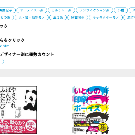
黒由紀子
アーティスト系
カルチャー系
ノンフィクション系
小説
べもの系
犬・猫・動物モノ
生活系
映画関係
キャラクターモノ
流行
ック
らをクリック
ex.htm
デザイナー別に冊数カウント
別