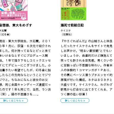
妄想娘、東大をめざす
溺死寸前絵日記
大石蘭
ケイスケ
（幻冬舎）
（双葉社）
現役・東大大学院生、大石蘭。２０１
『やさぐれぱんだ』の山賊さんと仲良
３年１月に、荻窪・６次元で紹介され
しだったケイスケさんをサイトで発見
ました。何か持ってるなとピッと来て
しお声かけ。“明るい厭世観”とでもい
本いけるなとすぐにプロデュース開
いましょうか、自虐的だけど腹抱えて
始。１年で描き下ろしコミックエッセ
笑っても許される空気感。男くさいの
イにてデビューにこぎつけました。小
に甘酸っぱい不思議な味わい。作者本
説書きたい希望でしたが、幻冬舎に話
人の体験的１コママンガが１Ｐあり、
したらこの方向ならということでジワ
その裏にペーソス漂うプチエッセイ的
ジワと。ちなみになんと彼女のお父
原稿が付いた構成。ネタは８０ネタと
様、同じ全国キャンディーズ連盟だっ
大盛りです。ケイスケさん、わざわざ
たのです！年も同じで、当然、ラン派
群馬から打合せに出てきてくれる、ア
（笑）。縁の不思議さを……。
ツく腰の低い好漢！
詳しくはこちら
詳しくはこちら