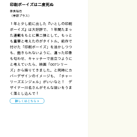
印刷ボーイズは二度死ぬ
奈良裕己
（学研プラス）
１年と少し前に出した『いとしの印刷
ボーイズ』は大好評で、１年間たまっ
た連載をもとに第二弾として。もっと
も重要と考えたのがタイトル。前作で
付けた「印刷ボーイズ」を活かしつつ
も、飽きられないように、違った印象
も匂わせ、キャッチーで目立つように
と考えていたら、映画「007シリー
ズ」から降りてきました。と同時にカ
バーデザインのイメージも、「チャー
リーズエンジェル」がいいなと！ デ
ザイナー川名さんがそんな狙いをうま
く落とし込んで！
詳しくはこちら