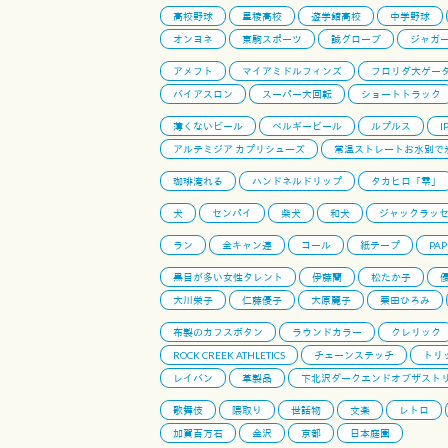
高校野球
星稜高校
遊学館高校
中学野球
オンヨネ
東駒スポーツ
誠グローブ
ジャガ
アメフト
マイアミドルフィンズ
フロリダ大ゲー
バイアスロン
スーパー大回転
ショートトラック
薄くないビール
ベルギービール
ルプルス
I
アルテミジア カプリシューズ
常温ストレートお水別で
珈琲淹れる
ハンドネルドリップ
タカヒロ「雫」
犬
センパイ
柴犬
和犬
ジャックラッ
ラン
全キャン連
コール
紙テープ
PAP
黒目が多い女性タレント
伊藤蘭
松たか子
大川栄子
仁藤優子
大原麗子
栗田ひろみ
布製のカフスボタン
ラウンドカラー
クレリック
ROCK CREEK ATHLETICS
チェーンステッチ
トリ
レイバン
革製品
下北沢ダークエンドオブザスト
歌舞伎
隈取り
世話物
文楽
レトロ
加賀百万石
金沢
京都
日本庭園