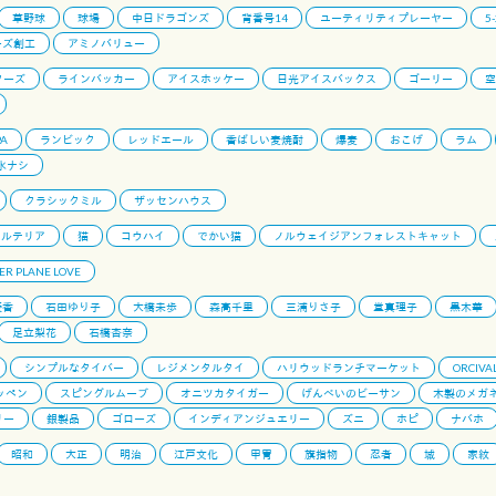
草野球
球場
中日ドラゴンズ
背番号14
ユーティリティプレーヤー
5
ーズ創工
アミノバリュー
ターズ
ラインバッカー
アイスホッケー
日光アイスバックス
ゴーリー
空
PA
ランビック
レッドエール
香ばしい麦焼酎
爆麦
おこげ
ラム
氷ナシ
クラシックミル
ザッセンハウス
セルテリア
猫
コウハイ
でかい猫
ノルウェイジアンフォレストキャット
ER PLANE LOVE
優香
石田ゆり子
大橋未歩
森高千里
三浦りさ子
堂真理子
黒木華
足立梨花
石橋杏奈
シンプルなタイバー
レジメンタルタイ
ハリウッドランチマーケット
ORCIVA
ッペン
スピングルムーブ
オニツカタイガー
げんべいのビーサン
木製のメガ
リー
銀製品
ゴローズ
インディアンジュエリー
ズニ
ホピ
ナバホ
昭和
大正
明治
江戸文化
甲冑
旗指物
忍者
城
家紋