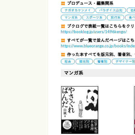
プロデュース・編集関系
ナガオカケンメイ
パラダイス山元
石
マンガ系
スポーツ系
旅行系
食
ブクログで表紙一覧はこちらをクリ
https://booklog.jp/users/1496kengo/
すべてが一覧で並んだページはこち
https://www.blueorange.co.jp/books/ind
作った本すべてを版元別、著者別、
総合
版元別
著者別
デザイナー
マンガ系