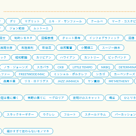
ド
ダリ
マグリット
ニキ・ド・サンファール
クールベ
マーク・コスタビ
芳
ジョン前田
ムットーニ
回文
知的シモネタ
図解表現
チャート思考
インフォグラフィック
図像
西岡文彦
布施英利
町田忍
田尻賢誉
小関順二
スージー鈴木
ロック
昭和歌謡
カリビアン
ハワイアン
カントリー
ビッグバンド
ノラ・ジョーンズ
スカパラ
CKB
LITTLE TEMPO
NRBQ
DETERMINA
スファー
FREETWOOD MAC
ミッシェル・ポルナレフ
シカゴ
カーペンターズ
森高千里
リコ・ロドリゲス
JAZZ JAMAICA
ヤン富田
PAT METHENY
栄冠は君に輝く
荒野の果てに 〜グロリア
夜明けのスキャット
喝采
ひとりき
スラックキーギター
ウクレレ
フルート
スチールドラム
パーカッション
細かすぎて伝わらないモノマネ