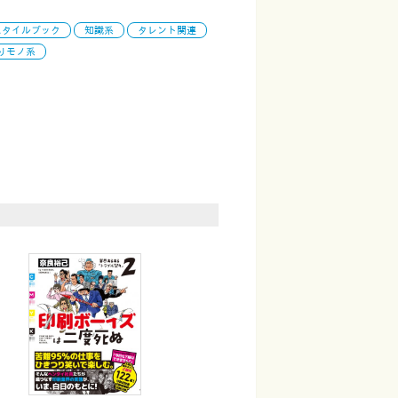
スタイルブック
知識系
タレント関連
りモノ系