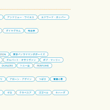
アンドリュー・ワイエス
エドワード・ホッパー
ダイヤグラム
考古学
TION
東京パノラママンボボーイズ
ギルバート・オサリヴァン
ボブ・マーリー
DUALERS
トニー谷
PERFUME
り
アローン・アゲイン
つばさ
青春の影
ギロ
クラベスア
ゴゴベル
キハーダ