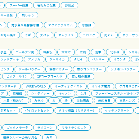
師
スーパー銭湯
岩組みの温泉
砂風呂
ンキー全般
刺しゅう
ム
海水魚＆無脊椎水槽
アクアテラリウム
水族館
お好み焼き
そば
天ぷら
オムライス
コロッケ
肉まん
ポテトサラ
菓子屋
ゴールデン街
神楽坂
荒木町
立石
浅草
北千住
シモキ
ウッドデッキ
アメリカ
ジャマイカ
タヒチ
ベルギー
オランダ
水
ッピング
ケールパウダー
熊笹パウダー
春ウコンパウダー
シナモンパウダー
ビオフェルミン
QPコーワゴールド
夜と朝の白湯
ゾンリサーチ
WIRE WORLD
オーディオクエスト
オヤイデ電気
クロモリのロ
ップ
双眼鏡
シュタイナー
キャノン
文具
ファーバーカステル ペルナン
木目（節あり）
カラ松
杉
桧
収納用品
無印良品
東急ハンズ
冬期セット
パイロットセット
タミヤ模型（ミリタリー）
ケッテンクラート
ガッタメラータ
ラオコーン
サモトラケのニケ
鍛造シルバーの光り具合
角Ｒ