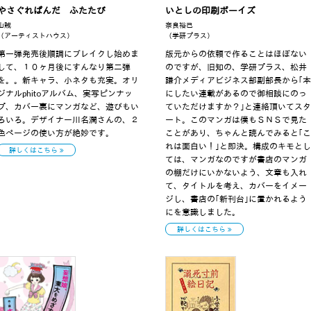
やさぐれぱんだ ふたたび
いとしの印刷ボーイズ
山賊
奈良裕己
（アーティストハウス）
（学研プラス）
第一弾発売後順調にブレイクし始めま
版元からの依頼で作ることはほぼない
して、１０ヶ月後にすんなり第二弾
のですが、旧知の、学研プラス、松井
を。。新キャラ、小ネタも充実。オリ
謙介メディアビジネス部副部長から｢本
ジナルphitoアルバム、実写ピンナッ
にしたい連載があるので御相談にのっ
プ、カバー裏にマンガなど、遊びもい
ていただけますか？｣と連絡頂いてスタ
ろいろ。デザイナー川名潤さんの、２
ート。このマンガは僕もＳＮＳで見た
色ページの使い方が絶妙です。
ことがあり、ちゃんと読んでみると｢こ
れは面白い！｣と即決。構成のキモとし
詳しくはこちら
ては、マンガなのですが書店のマンガ
の棚だけにいかないよう、文章も入れ
て、タイトルを考え、カバーをイメー
ジし、書店の｢新刊台｣に置かれるよう
にを意識しました。
詳しくはこちら