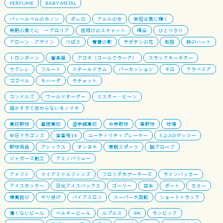
PERFUME
BABY METAL
パッヘルベルのカノン
ボレロ
アルルの女
栄冠は君に輝く
荒野の果てに 〜グロリア
夜明けのスキャット
喝采
ひとりきり
アローン・アゲイン
つばさ
青春の影
サボテンの花
制服
鉄のハート
トロンボーン
管楽器
アコギ（コールクラーク）
スラックキーギター
ウクレレ
フルート
スチールドラム
パーカッション
ギロ
クラベスア
ゴゴベル
キハーダ
ラチェット
コンドルズ
ワールドオーダー
ミスター・ビーン
細かすぎて伝わらないモノマネ
高校野球
星稜高校
遊学館高校
中学野球
草野球
球場
中日ドラゴンズ
背番号14
ユーティリティプレーヤー
5-2-3のゲッツー
野球用品
アシックス
オンヨネ
東駒スポーツ
誠グローブ
ジャガーズ創工
アミノバリュー
アメフト
マイアミドルフィンズ
フロリダ大ゲーターズ
ラインバッカー
アイスホッケー
日光アイスバックス
ゴーリー
空手
ボート
カヌー
棒高跳び
やり投げ
バイアスロン
スーパー大回転
ショートトラック
薄くないビール
ベルギービール
ルプルス
IPA
ランビック