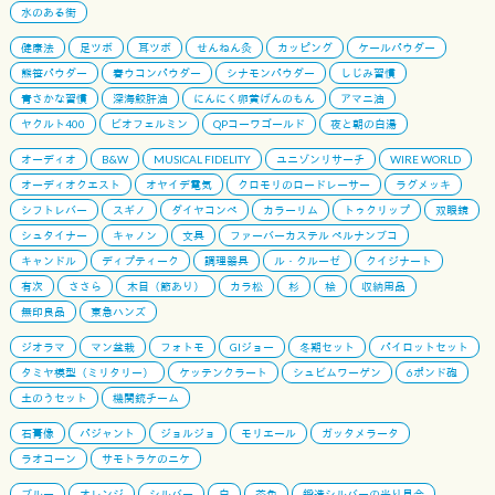
水のある街
健康法
足ツボ
耳ツボ
せんねん灸
カッピング
ケールパウダー
熊笹パウダー
春ウコンパウダー
シナモンパウダー
しじみ習慣
青さかな習慣
深海鮫肝油
にんにく卵黄げんのもん
アマニ油
ヤクルト400
ビオフェルミン
QPコーワゴールド
夜と朝の白湯
オーディオ
B&W
MUSICAL FIDELITY
ユニゾンリサーチ
WIRE WORLD
オーディオクエスト
オヤイデ電気
クロモリのロードレーサー
ラグメッキ
シフトレバー
スギノ
ダイヤコンペ
カラーリム
トゥクリップ
双眼鏡
シュタイナー
キャノン
文具
ファーバーカステル ペルナンブコ
キャンドル
ディプティーク
調理器具
ル・クルーゼ
クイジナート
有次
ささら
木目（節あり）
カラ松
杉
桧
収納用品
無印良品
東急ハンズ
ジオラマ
マン盆栽
フォトモ
GIジョー
冬期セット
パイロットセット
タミヤ模型（ミリタリー）
ケッテンクラート
シュビムワーゲン
6ポンド砲
土のうセット
機関銃チーム
石膏像
パジャント
ジョルジョ
モリエール
ガッタメラータ
ラオコーン
サモトラケのニケ
ブルー
オレンジ
シルバー
白
茶色
鍛造シルバーの光り具合