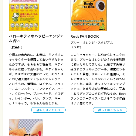
ハローキティのハッピーエンジェ
Rody FAN BOOK
ル占い
ブルー・オレンジ・スタジアム
（扶桑社）
（DHC）
分類王の志向的に、本当は、サンリオの
このキャラクター、以前からけっこう好
キャラクターを網羅して占い作りたかっ
きで、ブルーとオレンジの２色を事務所
たのですが、もろもろな理由で、キティ
に飾ったりしてました。丸過ぎず角張り
ちゃんに絞って占い本を。キティちゃん
過ぎずのフォルムのアール、適度につる
が、さまざまな天使になって、あなたは
んとした質感、すかっとした色使い。そ
どの守護天使キティちゃんでしょう？
して大メジャーじゃないっというのもい
というもの。種類は、ロイヤル、フラワ
いですね。本は、オフィシャルファンブ
ー、ムーンスター、サンシャイン、ハー
ックで、あまり遊びの要素はなく、写真
ト、クローバー、ブルーバード、メロデ
中心でグッズのカタログ的なもの。Rody
ィ、レインボー、ベル、ランプ、キー、
ファンのアーティストによるコラボ作品
と１２キャラ。もちろん相性とかも。
はいい感じです。
詳しくはこちら
詳しくはこちら