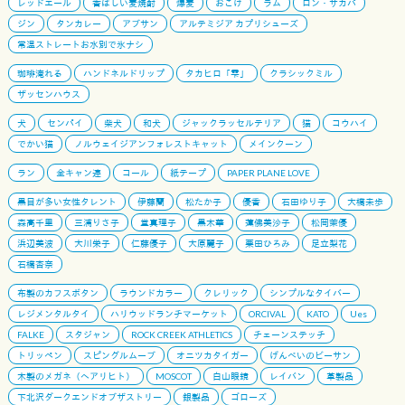
レッドエール
香ばしい麦焼酎
爆麦
おこげ
ラム
ロン・サカパ
ジン
タンカレー
アブサン
アルテミジア カプリシューズ
常温ストレートお水別で氷ナシ
珈琲淹れる
ハンドネルドリップ
タカヒロ「雫」
クラシックミル
ザッセンハウス
犬
センパイ
柴犬
和犬
ジャックラッセルテリア
猫
コウハイ
でかい猫
ノルウェイジアンフォレストキャット
メインクーン
ラン
全キャン連
コール
紙テープ
PAPER PLANE LOVE
黒目が多い女性タレント
伊藤蘭
松たか子
優香
石田ゆり子
大橋未歩
森高千里
三浦りさ子
堂真理子
黒木華
蓮佛美沙子
松岡茉優
浜辺美波
大川栄子
仁藤優子
大原麗子
栗田ひろみ
足立梨花
石橋杏奈
布製のカフスボタン
ラウンドカラー
クレリック
シンプルなタイバー
レジメンタルタイ
ハリウッドランチマーケット
ORCIVAL
KATO
Ues
FALKE
スタジャン
ROCK CREEK ATHLETICS
チェーンステッチ
トリッペン
スピングルムーブ
オニツカタイガー
げんべいのビーサン
木製のメガネ（ヘアリヒト）
MOSCOT
白山眼鏡
レイバン
革製品
下北沢ダークエンドオブザストリー
銀製品
ゴローズ