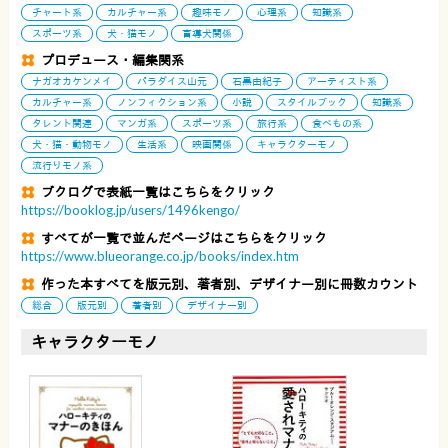
チャート系
カルチャー系
趣味モノ
心理系
知識系
スポーツ系
犬・猫モノ
盲導犬関係
プロデュース・編集関系
ナガオカケンメイ
パラダイス山元
石黒由紀子
アーティスト系
カルチャー系
ノンフィクション系
小説
スタイルブック
知識系
タレント関連
マンガ系
スポーツ系
旅行系
食べもの系
犬・猫・動物モノ
生活系
映画関係
キャラクターモノ
流行りモノ系
ブクログで表紙一覧はこちらをクリック
https://booklog.jp/users/1496kengo/
すべてが一覧で並んだページはこちらをクリック
https://www.blueorange.co.jp/books/index.htm
作った本すべてを版元別、著者別、デザイナー別に冊数カウント
総合
版元別
著者別
デザイナー別
キャラクターモノ