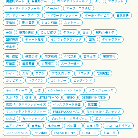
構造的アート
写実的アート
ロシアアバンギャルド
ダリ
マグリット
ニキ・ド・サンファール
クールベ
マーク・コスタビ
アンドリュー・ワイエス
エドワード・ホッパー
ポール・デイビス
宮武外骨
浮世絵
歌川国芳
ジョン前田
ムットーニ
分類
網羅&俯瞰
ことば遊び
ダジャレ
回文
知的シモネタ
図解表現
チャート思考
インフォグラフィック
図像
ダイヤグラム
考古学
筒井康隆
遠藤周作
南方熊楠
今和次郎
西岡文彦
布施英利
町田忍
田尻賢誉
小関順二
スージー鈴木
レゲエ
スカ
ラテン
ブラスロック
バロック
昭和歌謡
カリビアン
ハワイアン
カントリー
ビッグバンド
キャンディーズ
山弦
ハンバート・ハンバート
ノラ・ジョーンズ
スカパラ
CKB
LITTLE TEMPO
NRBQ
DETERMINATION
東京パノラママンボボーイズ
ペレスプラード楽団
氣志團
マンハッタントランスファー
FREETWOOD MAC
ミッシェル・ポルナレフ
シカゴ
カーペンターズ
ギルバート・オサリヴァン
ボブ・マーリー
エアサプライ
南佳孝
高中正義
松田聖子
森高千里
リコ・ロドリゲス
JAZZ JAMAICA
ヤン富田
PAT METHENY
DUALERS
トニー谷