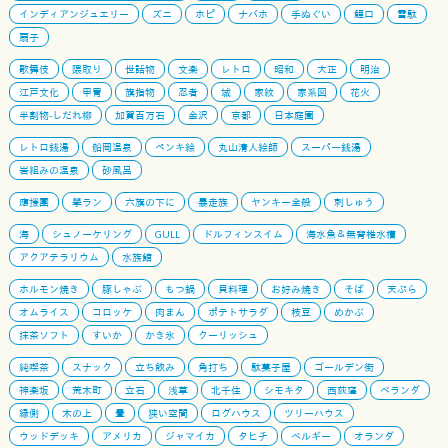
インディアンジュエリー
ズニ
ホピ
ナバホ
手ぬぐい
鯉口
雪駄
扇子
歌舞伎
隈取り
世話物
文楽
レトロ
昭和
大正
明治
江戸文化
甲冑
旗指物
忍者
城
家紋
家系図
花火
半割物-しだれ柳
加賀百万石
金沢
京都
日本庭園
レトロ銭湯
船岡温泉
ペンキ絵
丸山清人絵師
スーパー銭湯
岩組みの温泉
砂風呂
應援團
學ラン
六旗の下に
暴走族
ヤンキー全般
刺しゅう
海
シュノーケリング
GULL
ドルフィンスイム
海水魚＆無脊椎水槽
アクアテラリウム
水族館
ホルモン焼き
豚しゃぶ
もつ鍋
貝料理
お好み焼き
そば
天ぷら
オムライス
コロッケ
肉まん
ポテトサラダ
枝豆
めかぶ
抹茶ソフト
すいか
かき氷
クーリッシュ
純喫茶
スナック
立ち飲み
角打ち
駄菓子屋
ゴールデン街
神楽坂
荒木町
立石
浅草
北千住
シモキタ
西荻窪
ベランダ
縁側
木の上
畳
狭い空間
ログハウス
ツリーハウス
ウッドデッキ
アメリカ
ジャマイカ
タヒチ
ベルギー
オランダ