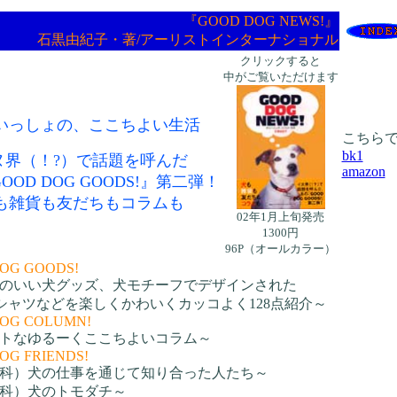
『GOOD DOG NEWS!』
石黒由紀子・著/アーリストインターナショナル
クリックすると
中がご覧いただけます
いっしょの、ここちよい生活
こちら
bk1
ヌ界（！?）で話題を呼んだ
amazon
OOD DOG GOODS!』第二弾！
も雑貨も友だちもコラムも
02年1月上旬発売
1300円
96P（オールカラー）
OG GOODS!
のいい犬グッズ、犬モチーフでデザインされた
シャツなどを楽しくかわいくカッコよく128点紹介～
OG COLUMN!
トなゆるーくここちよいコラム～
OG FRIENDS!
科）犬の仕事を通じて知り合った人たち～
科）犬のトモダチ～