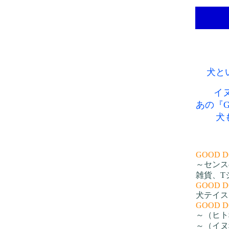
犬と
イ
あの『G
犬
GOOD D
～センス
雑貨、T
GOOD D
犬テイス
GOOD D
～（ヒト
～（イヌ