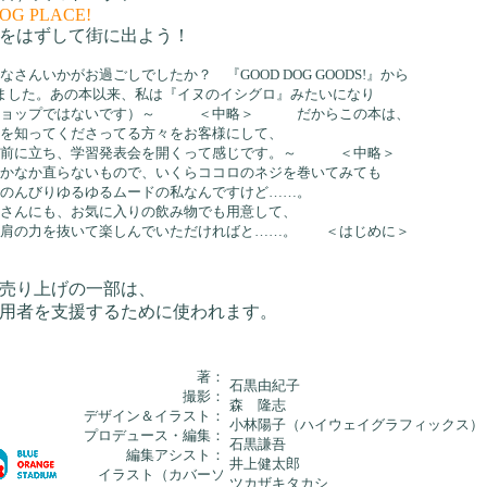
OG PLACE!
をはずして街に出よう！
なさんいかがお過ごしでしたか？ 『GOOD DOG GOODS!』から
ました。あの本以来、私は『イヌのイシグロ』みたいになり
ショップではないです）～ ＜中略＞ だからこの本は、
を知ってくださってる方々をお客様にして、
の前に立ち、学習発表会を開くって感じです。～ ＜中略＞
かなか直らないもので、いくらココロのネジを巻いてみても
のんびりゆるゆるムードの私なんですけど……。
さんにも、お気に入りの飲み物でも用意して、
と肩の力を抜いて楽しんでいただければと……。 ＜はじめに＞
売り上げの一部は、
用者を支援するために使われます。
著：
石黒由紀子
撮影：
森 隆志
デザイン＆イラスト：
小林陽子（ハイウェイグラフィックス）
プロデュース・編集：
石黒謙吾
編集アシスト：
井上健太郎
イラスト（カバーソ
ツカザキタカシ