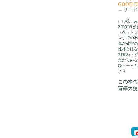
GOOD D
～リード
その後、み
2年が過ぎ
（ペット
今までの私
私が教室
性格とはな
相変わらず
だからみな
ひゅーっ
より
この本の
盲導犬使