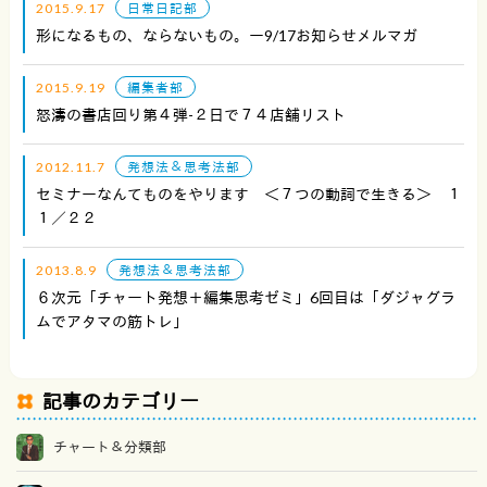
2015.9.17
日常日記部
形になるもの、ならないもの。ー9/17お知らせメルマガ
2015.9.19
編集者部
怒濤の書店回り第４弾-２日で７４店舗リスト
2012.11.7
発想法＆思考法部
セミナーなんてものをやります ＜７つの動詞で生きる＞ １
１／２２
2013.8.9
発想法＆思考法部
６次元「チャート発想＋編集思考ゼミ」6回目は「ダジャグラ
ムでアタマの筋トレ」
記事のカテゴリー
チャート＆分類部