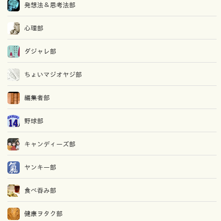
発想法＆思考法部
心理部
ダジャレ部
ちょいマジオヤジ部
編集者部
野球部
キャンディーズ部
ヤンキー部
食べ吞み部
健康ヲタク部