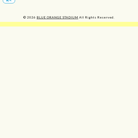
角Ｒ
© 2026
BLUE ORANGE STADIUM
All Rights Reserved.