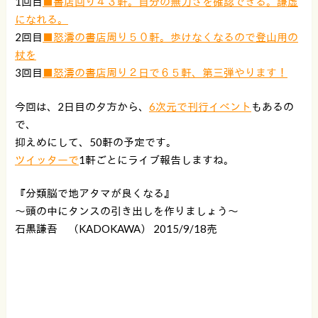
1回目
■書店回り４３軒。自分の無力さを確認できる。謙虚
になれる。
2回目
■怒濤の書店周り５０軒。歩けなくなるので登山用の
杖を
3回目
■怒濤の書店周り２日で６５軒、第三弾やります！
今回は、2日目の夕方から、
6次元で刊行イベント
もあるの
で、
抑えめにして、50軒の予定です。
ツイッターで
1軒ごとにライブ報告しますね。
『分類脳で地アタマが良くなる』
〜頭の中にタンスの引き出しを作りましょう〜
石黒謙吾 （KADOKAWA） 2015/9/18売