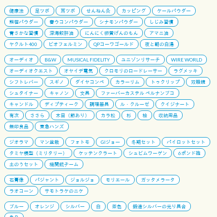
健康法
足ツボ
耳ツボ
せんねん灸
カッピング
ケールパウダー
熊笹パウダー
春ウコンパウダー
シナモンパウダー
しじみ習慣
青さかな習慣
深海鮫肝油
にんにく卵黄げんのもん
アマニ油
ヤクルト400
ビオフェルミン
QPコーワゴールド
夜と朝の白湯
オーディオ
B&W
MUSICAL FIDELITY
ユニゾンリサーチ
WIRE WORLD
オーディオクエスト
オヤイデ電気
クロモリのロードレーサー
ラグメッキ
シフトレバー
スギノ
ダイヤコンペ
カラーリム
トゥクリップ
双眼鏡
シュタイナー
キャノン
文具
ファーバーカステル ペルナンブコ
キャンドル
ディプティーク
調理器具
ル・クルーゼ
クイジナート
有次
ささら
木目（節あり）
カラ松
杉
桧
収納用品
無印良品
東急ハンズ
ジオラマ
マン盆栽
フォトモ
GIジョー
冬期セット
パイロットセット
タミヤ模型（ミリタリー）
ケッテンクラート
シュビムワーゲン
6ポンド砲
土のうセット
機関銃チーム
石膏像
パジャント
ジョルジョ
モリエール
ガッタメラータ
ラオコーン
サモトラケのニケ
ブルー
オレンジ
シルバー
白
茶色
鍛造シルバーの光り具合