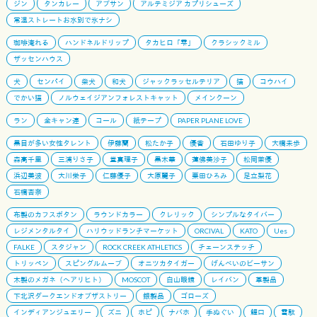
ジン
タンカレー
アブサン
アルテミジア カプリシューズ
常温ストレートお水別で氷ナシ
珈琲淹れる
ハンドネルドリップ
タカヒロ「雫」
クラシックミル
ザッセンハウス
犬
センパイ
柴犬
和犬
ジャックラッセルテリア
猫
コウハイ
でかい猫
ノルウェイジアンフォレストキャット
メインクーン
ラン
全キャン連
コール
紙テープ
PAPER PLANE LOVE
黒目が多い女性タレント
伊藤蘭
松たか子
優香
石田ゆり子
大橋未歩
森高千里
三浦りさ子
堂真理子
黒木華
蓮佛美沙子
松岡茉優
浜辺美波
大川栄子
仁藤優子
大原麗子
栗田ひろみ
足立梨花
石橋杏奈
布製のカフスボタン
ラウンドカラー
クレリック
シンプルなタイバー
レジメンタルタイ
ハリウッドランチマーケット
ORCIVAL
KATO
Ues
FALKE
スタジャン
ROCK CREEK ATHLETICS
チェーンステッチ
トリッペン
スピングルムーブ
オニツカタイガー
げんべいのビーサン
木製のメガネ（ヘアリヒト）
MOSCOT
白山眼鏡
レイバン
革製品
下北沢ダークエンドオブザストリー
銀製品
ゴローズ
インディアンジュエリー
ズニ
ホピ
ナバホ
手ぬぐい
鯉口
雪駄