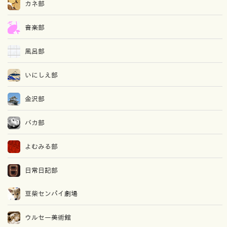
カネ部
音楽部
風呂部
いにしえ部
金沢部
バカ部
よむみる部
日常日記部
豆柴センパイ劇場
ウルセー美術館