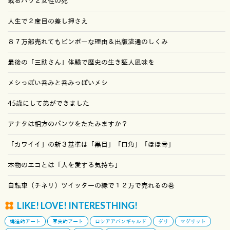
或るバツ２女性の死
人生で２度目の差し押さえ
８７万部売れてもビンボーな理由＆出版流通のしくみ
最後の「三助さん」体験で歴史の生き証人風味を
メシっぽい呑みと呑みっぽいメシ
45歳にして弟ができました
アナタは相方のパンツをたたみますか？
「カワイイ」の新３基準は「黒目」「口角」「ほほ骨」
本物のエコとは「人を愛する気持ち」
自転車（チネリ）ツイッターの縁で１２万で売れるの巻
LIKE! LOVE! INTERESTHING!
構造的アート
写実的アート
ロシアアバンギャルド
ダリ
マグリット