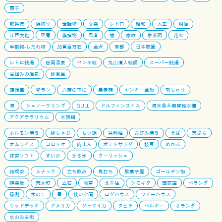
扇子
歌舞伎
隈取り
世話物
文楽
レトロ
昭和
大正
明治
江戸文化
甲冑
旗指物
忍者
城
家紋
家系図
花火
半割物-しだれ柳
加賀百万石
金沢
京都
日本庭園
レトロ銭湯
船岡温泉
ペンキ絵
丸山清人絵師
スーパー銭湯
岩組みの温泉
砂風呂
應援團
學ラン
六旗の下に
暴走族
ヤンキー全般
刺しゅう
海
シュノーケリング
GULL
ドルフィンスイム
海水魚＆無脊椎水槽
アクアテラリウム
水族館
ホルモン焼き
豚しゃぶ
もつ鍋
貝料理
お好み焼き
そば
天ぷら
オムライス
コロッケ
肉まん
ポテトサラダ
枝豆
めかぶ
抹茶ソフト
すいか
かき氷
クーリッシュ
純喫茶
スナック
立ち飲み
角打ち
駄菓子屋
ゴールデン街
神楽坂
荒木町
立石
浅草
北千住
シモキタ
西荻窪
ベランダ
縁側
木の上
畳
狭い空間
ログハウス
ツリーハウス
ウッドデッキ
アメリカ
ジャマイカ
タヒチ
ベルギー
オランダ
水のある街