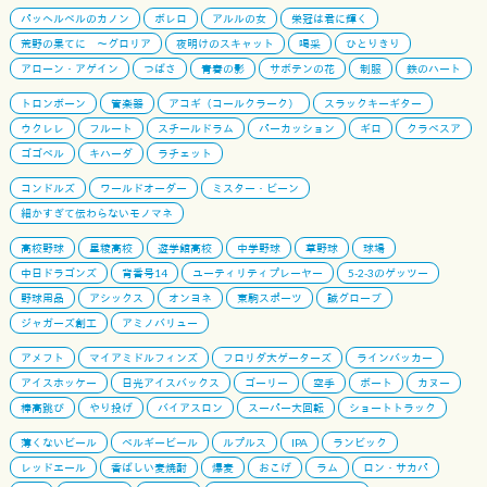
パッヘルベルのカノン
ボレロ
アルルの女
栄冠は君に輝く
荒野の果てに 〜グロリア
夜明けのスキャット
喝采
ひとりきり
アローン・アゲイン
つばさ
青春の影
サボテンの花
制服
鉄のハート
トロンボーン
管楽器
アコギ（コールクラーク）
スラックキーギター
ウクレレ
フルート
スチールドラム
パーカッション
ギロ
クラベスア
ゴゴベル
キハーダ
ラチェット
コンドルズ
ワールドオーダー
ミスター・ビーン
細かすぎて伝わらないモノマネ
高校野球
星稜高校
遊学館高校
中学野球
草野球
球場
中日ドラゴンズ
背番号14
ユーティリティプレーヤー
5-2-3のゲッツー
野球用品
アシックス
オンヨネ
東駒スポーツ
誠グローブ
ジャガーズ創工
アミノバリュー
アメフト
マイアミドルフィンズ
フロリダ大ゲーターズ
ラインバッカー
アイスホッケー
日光アイスバックス
ゴーリー
空手
ボート
カヌー
棒高跳び
やり投げ
バイアスロン
スーパー大回転
ショートトラック
薄くないビール
ベルギービール
ルプルス
IPA
ランビック
レッドエール
香ばしい麦焼酎
爆麦
おこげ
ラム
ロン・サカパ