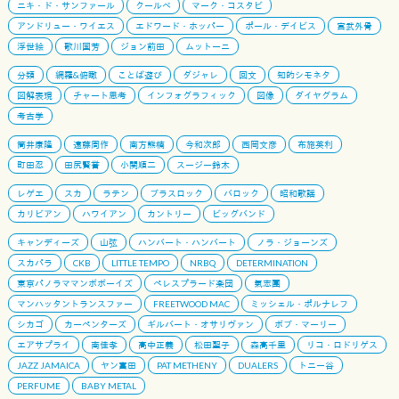
ニキ・ド・サンファール
クールベ
マーク・コスタビ
アンドリュー・ワイエス
エドワード・ホッパー
ポール・デイビス
宮武外骨
浮世絵
歌川国芳
ジョン前田
ムットーニ
分類
網羅&俯瞰
ことば遊び
ダジャレ
回文
知的シモネタ
図解表現
チャート思考
インフォグラフィック
図像
ダイヤグラム
考古学
筒井康隆
遠藤周作
南方熊楠
今和次郎
西岡文彦
布施英利
町田忍
田尻賢誉
小関順二
スージー鈴木
レゲエ
スカ
ラテン
ブラスロック
バロック
昭和歌謡
カリビアン
ハワイアン
カントリー
ビッグバンド
キャンディーズ
山弦
ハンバート・ハンバート
ノラ・ジョーンズ
スカパラ
CKB
LITTLE TEMPO
NRBQ
DETERMINATION
東京パノラママンボボーイズ
ペレスプラード楽団
氣志團
マンハッタントランスファー
FREETWOOD MAC
ミッシェル・ポルナレフ
シカゴ
カーペンターズ
ギルバート・オサリヴァン
ボブ・マーリー
エアサプライ
南佳孝
高中正義
松田聖子
森高千里
リコ・ロドリゲス
JAZZ JAMAICA
ヤン富田
PAT METHENY
DUALERS
トニー谷
PERFUME
BABY METAL