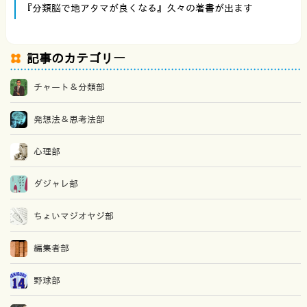
『分類脳で地アタマが良くなる』久々の著書が出ます
記事のカテゴリー
チャート＆分類部
発想法＆思考法部
心理部
ダジャレ部
ちょいマジオヤジ部
編集者部
野球部