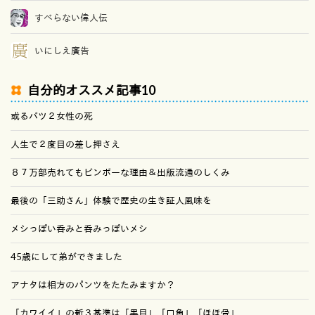
すべらない偉人伝
いにしえ廣告
自分的オススメ記事10
或るバツ２女性の死
人生で２度目の差し押さえ
８７万部売れてもビンボーな理由＆出版流通のしくみ
最後の「三助さん」体験で歴史の生き証人風味を
メシっぽい呑みと呑みっぽいメシ
45歳にして弟ができました
アナタは相方のパンツをたたみますか？
「カワイイ」の新３基準は「黒目」「口角」「ほほ骨」