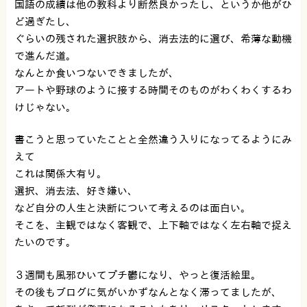
国語の成績は他の教科より断然良かったし、というか他がひ
ど過ぎたし、
ぐらいの残された選択肢から、消去法的に選び、希薄な動機
で進んだ道。
なんとか食いつないできましたが、
アートや野球のように接する時間そのものがわくわくするわ
けじゃない。
書こうと思っていたことと全然違う入りになってるようにみ
えて
これは関係大有り。
選択、消去法、好き嫌い、
など自分の人生と決断について考えるのは面白い。
そこを、主観ではなく客観で、上下軸ではなく左右軸で捉え
たいのです。
３週間も風邪ひいてプチ鬱になり、やっと復活絵里。
その後もブログに気がいかずなんとなく滞ってましたが、