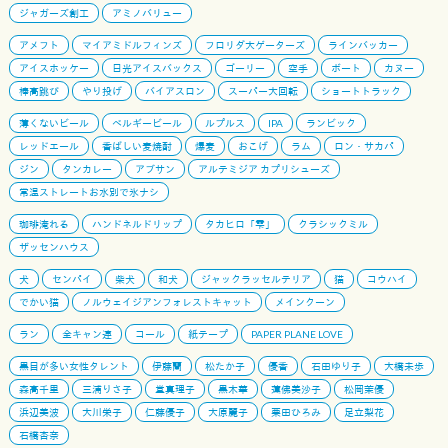
ジャガーズ創工
アミノバリュー
アメフト
マイアミドルフィンズ
フロリダ大ゲーターズ
ラインバッカー
アイスホッケー
日光アイスバックス
ゴーリー
空手
ボート
カヌー
棒高跳び
やり投げ
バイアスロン
スーパー大回転
ショートトラック
薄くないビール
ベルギービール
ルプルス
IPA
ランビック
レッドエール
香ばしい麦焼酎
爆麦
おこげ
ラム
ロン・サカパ
ジン
タンカレー
アブサン
アルテミジア カプリシューズ
常温ストレートお水別で氷ナシ
珈琲淹れる
ハンドネルドリップ
タカヒロ「雫」
クラシックミル
ザッセンハウス
犬
センパイ
柴犬
和犬
ジャックラッセルテリア
猫
コウハイ
でかい猫
ノルウェイジアンフォレストキャット
メインクーン
ラン
全キャン連
コール
紙テープ
PAPER PLANE LOVE
黒目が多い女性タレント
伊藤蘭
松たか子
優香
石田ゆり子
大橋未歩
森高千里
三浦りさ子
堂真理子
黒木華
蓮佛美沙子
松岡茉優
浜辺美波
大川栄子
仁藤優子
大原麗子
栗田ひろみ
足立梨花
石橋杏奈