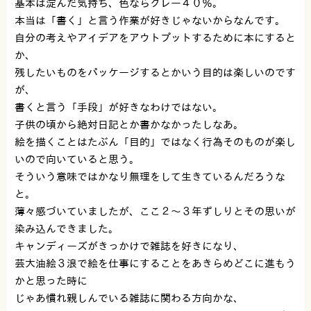
基本は淀んだ気持ち、色ならグレー４０％。
本当は「書く」と言う作業が好きじゃないからなんです。
自分の考えやアイデアをアウトプットするために本にすると
か、
残したいものをパッケージするとかいう目的は楽しいのです
が、
書くと言う「手段」が好きなわけではない。
子供の頃から絶対日記とか書かなかったしなあ。
絵を描くことはたぶん「目的」ではなく行為そのものが楽し
いので向いていると思う。
そういう意味ではかなり無理をして生きているんだろうな
と。
薄々感づいていましたが、ここ２〜３年ずしりとその思いが
染み込んできました。
キャンディーズがきっかけで雑誌を好きになり、
芸大油絵３浪で絵を仕事にすることをあきらめどこに進もう
かと思った時に
じゃあ慣れ親しんでいる雑誌に関わる方向かな、