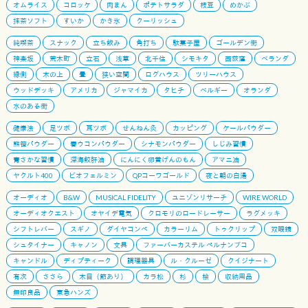
オムライス
コロッケ
肉まん
ポテトサラダ
枝豆
めかぶ
抹茶ソフト
すいか
かき氷
クーリッシュ
純喫茶
スナック
立ち飲み
角打ち
駄菓子屋
ゴールデン街
神楽坂
荒木町
立石
浅草
北千住
シモキタ
西荻窪
ベランダ
縁側
木の上
畳
狭い空間
ログハウス
ツリーハウス
ウッドデッキ
アメリカ
ジャマイカ
タヒチ
ベルギー
オランダ
水のある街
健康法
足ツボ
耳ツボ
せんねん灸
カッピング
ケールパウダー
熊笹パウダー
春ウコンパウダー
シナモンパウダー
しじみ習慣
青さかな習慣
深海鮫肝油
にんにく卵黄げんのもん
アマニ油
ヤクルト400
ビオフェルミン
QPコーワゴールド
夜と朝の白湯
オーディオ
B&W
MUSICAL FIDELITY
ユニゾンリサーチ
WIRE WORLD
オーディオクエスト
オヤイデ電気
クロモリのロードレーサー
ラグメッキ
シフトレバー
スギノ
ダイヤコンペ
カラーリム
トゥクリップ
双眼鏡
シュタイナー
キャノン
文具
ファーバーカステル ペルナンブコ
キャンドル
ディプティーク
調理器具
ル・クルーゼ
クイジナート
有次
ささら
木目（節あり）
カラ松
杉
桧
収納用品
無印良品
東急ハンズ