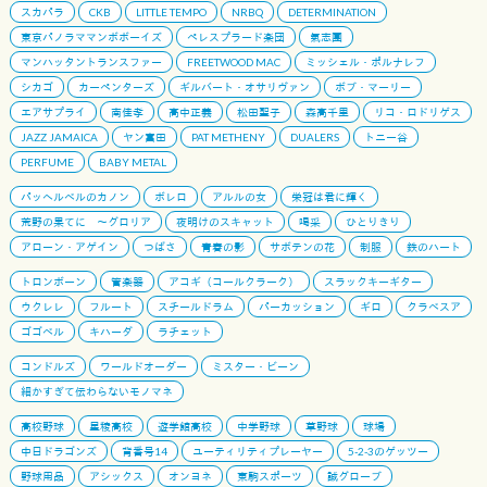
スカパラ
CKB
LITTLE TEMPO
NRBQ
DETERMINATION
東京パノラママンボボーイズ
ペレスプラード楽団
氣志團
マンハッタントランスファー
FREETWOOD MAC
ミッシェル・ポルナレフ
シカゴ
カーペンターズ
ギルバート・オサリヴァン
ボブ・マーリー
エアサプライ
南佳孝
高中正義
松田聖子
森高千里
リコ・ロドリゲス
JAZZ JAMAICA
ヤン富田
PAT METHENY
DUALERS
トニー谷
PERFUME
BABY METAL
パッヘルベルのカノン
ボレロ
アルルの女
栄冠は君に輝く
荒野の果てに 〜グロリア
夜明けのスキャット
喝采
ひとりきり
アローン・アゲイン
つばさ
青春の影
サボテンの花
制服
鉄のハート
トロンボーン
管楽器
アコギ（コールクラーク）
スラックキーギター
ウクレレ
フルート
スチールドラム
パーカッション
ギロ
クラベスア
ゴゴベル
キハーダ
ラチェット
コンドルズ
ワールドオーダー
ミスター・ビーン
細かすぎて伝わらないモノマネ
高校野球
星稜高校
遊学館高校
中学野球
草野球
球場
中日ドラゴンズ
背番号14
ユーティリティプレーヤー
5-2-3のゲッツー
野球用品
アシックス
オンヨネ
東駒スポーツ
誠グローブ