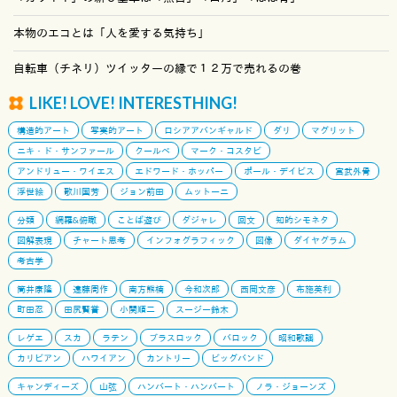
本物のエコとは「人を愛する気持ち」
自転車（チネリ）ツイッターの縁で１２万で売れるの巻
LIKE! LOVE! INTERESTHING!
構造的アート
写実的アート
ロシアアバンギャルド
ダリ
マグリット
ニキ・ド・サンファール
クールベ
マーク・コスタビ
アンドリュー・ワイエス
エドワード・ホッパー
ポール・デイビス
宮武外骨
浮世絵
歌川国芳
ジョン前田
ムットーニ
分類
網羅&俯瞰
ことば遊び
ダジャレ
回文
知的シモネタ
図解表現
チャート思考
インフォグラフィック
図像
ダイヤグラム
考古学
筒井康隆
遠藤周作
南方熊楠
今和次郎
西岡文彦
布施英利
町田忍
田尻賢誉
小関順二
スージー鈴木
レゲエ
スカ
ラテン
ブラスロック
バロック
昭和歌謡
カリビアン
ハワイアン
カントリー
ビッグバンド
キャンディーズ
山弦
ハンバート・ハンバート
ノラ・ジョーンズ