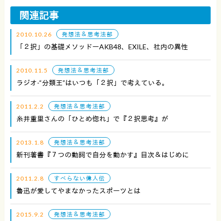
関連記事
2010.10.26
発想法＆思考法部
「２択」の基礎メソッドーAKB48、EXILE、社内の異性
2010.11.5
発想法＆思考法部
ラジオ-“分類王”はいつも「２択」で考えている。
2011.2.2
発想法＆思考法部
糸井重里さんの「ひとめ惚れ」で『２択思考』が
2013.1.8
発想法＆思考法部
新刊著書『７つの動詞で自分を動かす』目次＆はじめに
2011.2.8
すべらない偉人伝
魯迅が愛してやまなかったスポーツとは
2015.9.2
発想法＆思考法部