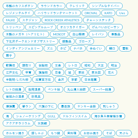
布製のカフスボタン
ラウンドカラー
クレリック
シンプルなタイバー
レジメンタルタイ
ハリウッドランチマーケット
ORCIVAL
KATO
Ues
FALKE
スタジャン
ROCK CREEK ATHLETICS
チェーンステッチ
トリッペン
スピングルムーブ
オニツカタイガー
げんべいのビーサン
木製のメガネ（ヘアリヒト）
MOSCOT
白山眼鏡
レイバン
革製品
下北沢ダークエンドオブザストリー
銀製品
ゴローズ
インディアンジュエリー
ズニ
ホピ
ナバホ
手ぬぐい
鯉口
雪駄
扇子
歌舞伎
隈取り
世話物
文楽
レトロ
昭和
大正
明治
江戸文化
甲冑
旗指物
忍者
城
家紋
家系図
花火
半割物-しだれ柳
加賀百万石
金沢
京都
日本庭園
レトロ銭湯
船岡温泉
ペンキ絵
丸山清人絵師
スーパー銭湯
岩組みの温泉
砂風呂
應援團
學ラン
六旗の下に
暴走族
ヤンキー全般
刺しゅう
海
シュノーケリング
GULL
ドルフィンスイム
海水魚＆無脊椎水槽
アクアテラリウム
水族館
ホルモン焼き
豚しゃぶ
もつ鍋
貝料理
お好み焼き
そば
天ぷら