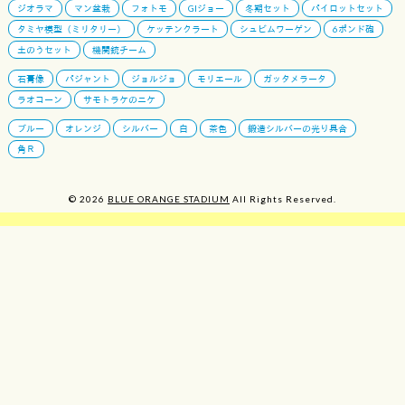
ジオラマ
マン盆栽
フォトモ
GIジョー
冬期セット
パイロットセット
タミヤ模型（ミリタリー）
ケッテンクラート
シュビムワーゲン
6ポンド砲
土のうセット
機関銃チーム
石膏像
パジャント
ジョルジョ
モリエール
ガッタメラータ
ラオコーン
サモトラケのニケ
ブルー
オレンジ
シルバー
白
茶色
鍛造シルバーの光り具合
角Ｒ
© 2026
BLUE ORANGE STADIUM
All Rights Reserved.