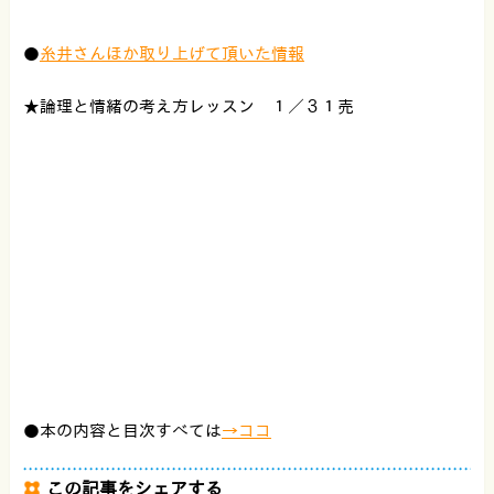
●
糸井さんほか取り上げて頂いた情報
★論理と情緒の考え方レッスン １／３１売
●本の内容と目次すべては
→ココ
この記事をシェアする