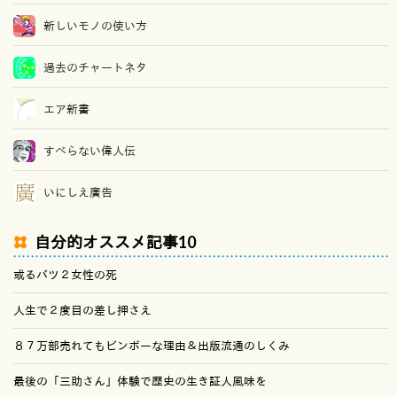
新しいモノの使い方
過去のチャートネタ
エア新書
すべらない偉人伝
いにしえ廣告
自分的オススメ記事10
或るバツ２女性の死
人生で２度目の差し押さえ
８７万部売れてもビンボーな理由＆出版流通のしくみ
最後の「三助さん」体験で歴史の生き証人風味を