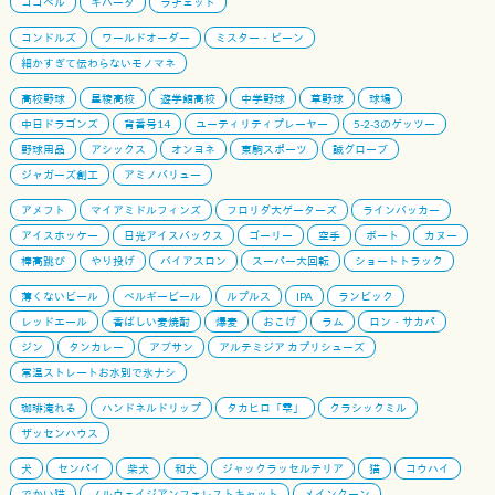
ゴゴベル
キハーダ
ラチェット
コンドルズ
ワールドオーダー
ミスター・ビーン
細かすぎて伝わらないモノマネ
高校野球
星稜高校
遊学館高校
中学野球
草野球
球場
中日ドラゴンズ
背番号14
ユーティリティプレーヤー
5-2-3のゲッツー
野球用品
アシックス
オンヨネ
東駒スポーツ
誠グローブ
ジャガーズ創工
アミノバリュー
アメフト
マイアミドルフィンズ
フロリダ大ゲーターズ
ラインバッカー
アイスホッケー
日光アイスバックス
ゴーリー
空手
ボート
カヌー
棒高跳び
やり投げ
バイアスロン
スーパー大回転
ショートトラック
薄くないビール
ベルギービール
ルプルス
IPA
ランビック
レッドエール
香ばしい麦焼酎
爆麦
おこげ
ラム
ロン・サカパ
ジン
タンカレー
アブサン
アルテミジア カプリシューズ
常温ストレートお水別で氷ナシ
珈琲淹れる
ハンドネルドリップ
タカヒロ「雫」
クラシックミル
ザッセンハウス
犬
センパイ
柴犬
和犬
ジャックラッセルテリア
猫
コウハイ
でかい猫
ノルウェイジアンフォレストキャット
メインクーン