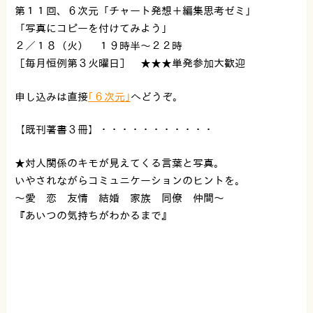
第１１回、６次元「チャート発想＋編集思考ゼミ」
「写真にコピーを付けてみよう」
２／１８（火） １９時半〜２２時
［毎月恒例第３火曜日］ ★★★単発参加大歓迎
申し込みは直接
｢６次元｣
へどうぞ。
【既刊著書３冊】・・・・・・・・・・・
★対人関係のキモが見えてくる言葉と写真。
いやされながらコミュニケーションのヒントを。
〜愛 恋 友情 結婚 家族 同僚 仲間〜
『あいつの気持ちがわかるまで』