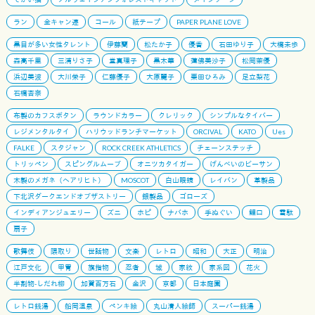
ラン
全キャン連
コール
紙テープ
PAPER PLANE LOVE
黒目が多い女性タレント
伊藤蘭
松たか子
優香
石田ゆり子
大橋未歩
森高千里
三浦りさ子
堂真理子
黒木華
蓮佛美沙子
松岡茉優
浜辺美波
大川栄子
仁藤優子
大原麗子
栗田ひろみ
足立梨花
石橋杏奈
布製のカフスボタン
ラウンドカラー
クレリック
シンプルなタイバー
レジメンタルタイ
ハリウッドランチマーケット
ORCIVAL
KATO
Ues
FALKE
スタジャン
ROCK CREEK ATHLETICS
チェーンステッチ
トリッペン
スピングルムーブ
オニツカタイガー
げんべいのビーサン
木製のメガネ（ヘアリヒト）
MOSCOT
白山眼鏡
レイバン
革製品
下北沢ダークエンドオブザストリー
銀製品
ゴローズ
インディアンジュエリー
ズニ
ホピ
ナバホ
手ぬぐい
鯉口
雪駄
扇子
歌舞伎
隈取り
世話物
文楽
レトロ
昭和
大正
明治
江戸文化
甲冑
旗指物
忍者
城
家紋
家系図
花火
半割物-しだれ柳
加賀百万石
金沢
京都
日本庭園
レトロ銭湯
船岡温泉
ペンキ絵
丸山清人絵師
スーパー銭湯