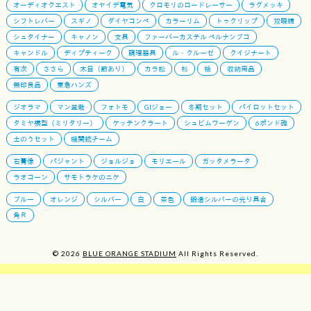
オーディオクエスト
オヤイデ電気
クロモリのロードレーサー
ラグメッキ
シフトレバー
スギノ
ダイヤコンペ
カラーリム
トゥクリップ
双眼鏡
シュタイナー
キャノン
文具
ファーバーカステル ペルナンブコ
キャンドル
ディプティーク
調理器具
ル・クルーゼ
クイジナート
有次
ささら
木目（節あり）
カラ松
杉
桧
収納用品
無印良品
東急ハンズ
ジオラマ
マン盆栽
フォトモ
GIジョー
冬期セット
パイロットセット
タミヤ模型（ミリタリー）
ケッテンクラート
シュビムワーゲン
6ポンド砲
土のうセット
機関銃チーム
石膏像
パジャント
ジョルジョ
モリエール
ガッタメラータ
ラオコーン
サモトラケのニケ
ブルー
オレンジ
シルバー
白
茶色
鍛造シルバーの光り具合
角Ｒ
© 2026
BLUE ORANGE STADIUM
All Rights Reserved.