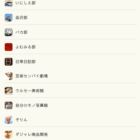
いにしえ部
金沢部
バカ部
よむみる部
日常日記部
豆柴センパイ劇場
ウルセー美術館
自分のモノ写真館
ぞりん
ダジャレ商品開発