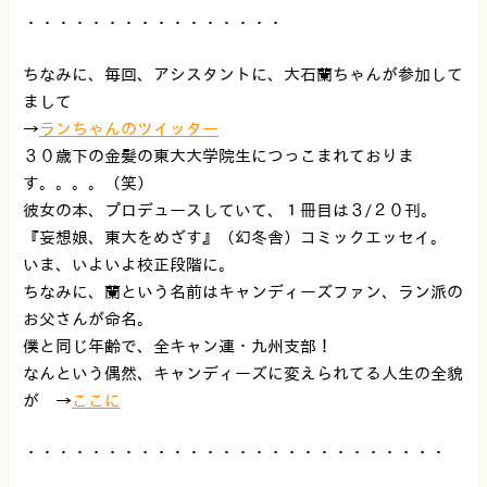
・・・・・・・・・・・・・・・・
ちなみに、毎回、アシスタントに、大石蘭ちゃんが参加して
まして
→
ランちゃんのツイッター
３０歳下の金髪の東大大学院生につっこまれておりま
す。。。。（笑）
彼女の本、プロデュースしていて、１冊目は３/２０刊。
『妄想娘、東大をめざす』（幻冬舎）コミックエッセイ。
いま、いよいよ校正段階に。
ちなみに、蘭という名前はキャンディーズファン、ラン派の
お父さんが命名。
僕と同じ年齢で、全キャン連・九州支部！
なんという偶然、キャンディーズに変えられてる人生の全貌
が →
ここに
・・・・・・・・・・・・・・・・・・・・・・・・・・