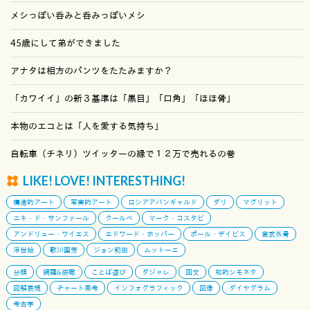
メシっぽい呑みと呑みっぽいメシ
45歳にして弟ができました
アナタは相方のパンツをたたみますか？
「カワイイ」の新３基準は「黒目」「口角」「ほほ骨」
本物のエコとは「人を愛する気持ち」
自転車（チネリ）ツイッターの縁で１２万で売れるの巻
LIKE! LOVE! INTERESTHING!
構造的アート
写実的アート
ロシアアバンギャルド
ダリ
マグリット
ニキ・ド・サンファール
クールベ
マーク・コスタビ
アンドリュー・ワイエス
エドワード・ホッパー
ポール・デイビス
宮武外骨
浮世絵
歌川国芳
ジョン前田
ムットーニ
分類
網羅&俯瞰
ことば遊び
ダジャレ
回文
知的シモネタ
図解表現
チャート思考
インフォグラフィック
図像
ダイヤグラム
考古学