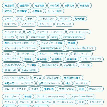
筒井康隆
遠藤周作
南方熊楠
今和次郎
西岡文彦
布施英利
町田忍
田尻賢誉
小関順二
スージー鈴木
レゲエ
スカ
ラテン
ブラスロック
バロック
昭和歌謡
カリビアン
ハワイアン
カントリー
ビッグバンド
キャンディーズ
山弦
ハンバート・ハンバート
ノラ・ジョーンズ
スカパラ
CKB
LITTLE TEMPO
NRBQ
DETERMINATION
東京パノラママンボボーイズ
ペレスプラード楽団
氣志團
マンハッタントランスファー
FREETWOOD MAC
ミッシェル・ポルナレフ
シカゴ
カーペンターズ
ギルバート・オサリヴァン
ボブ・マーリー
エアサプライ
南佳孝
高中正義
松田聖子
森高千里
リコ・ロドリゲス
JAZZ JAMAICA
ヤン富田
PAT METHENY
DUALERS
トニー谷
PERFUME
BABY METAL
パッヘルベルのカノン
ボレロ
アルルの女
栄冠は君に輝く
荒野の果てに 〜グロリア
夜明けのスキャット
喝采
ひとりきり
アローン・アゲイン
つばさ
青春の影
サボテンの花
制服
鉄のハート
トロンボーン
管楽器
アコギ（コールクラーク）
スラックキーギター
ウクレレ
フルート
スチールドラム
パーカッション
ギロ
クラベスア