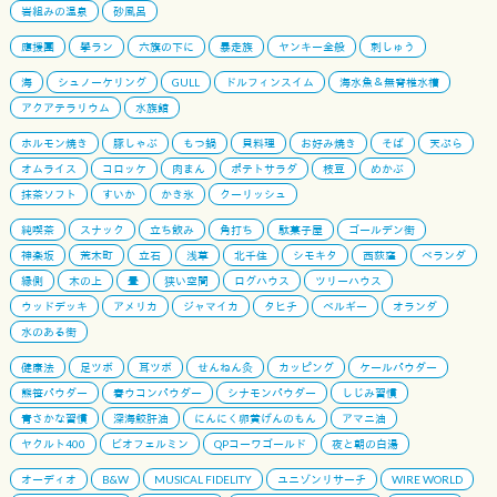
岩組みの温泉
砂風呂
應援團
學ラン
六旗の下に
暴走族
ヤンキー全般
刺しゅう
海
シュノーケリング
GULL
ドルフィンスイム
海水魚＆無脊椎水槽
アクアテラリウム
水族館
ホルモン焼き
豚しゃぶ
もつ鍋
貝料理
お好み焼き
そば
天ぷら
オムライス
コロッケ
肉まん
ポテトサラダ
枝豆
めかぶ
抹茶ソフト
すいか
かき氷
クーリッシュ
純喫茶
スナック
立ち飲み
角打ち
駄菓子屋
ゴールデン街
神楽坂
荒木町
立石
浅草
北千住
シモキタ
西荻窪
ベランダ
縁側
木の上
畳
狭い空間
ログハウス
ツリーハウス
ウッドデッキ
アメリカ
ジャマイカ
タヒチ
ベルギー
オランダ
水のある街
健康法
足ツボ
耳ツボ
せんねん灸
カッピング
ケールパウダー
熊笹パウダー
春ウコンパウダー
シナモンパウダー
しじみ習慣
青さかな習慣
深海鮫肝油
にんにく卵黄げんのもん
アマニ油
ヤクルト400
ビオフェルミン
QPコーワゴールド
夜と朝の白湯
オーディオ
B&W
MUSICAL FIDELITY
ユニゾンリサーチ
WIRE WORLD