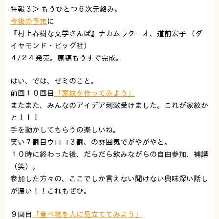
特報３＞ もうひとつ６次元絡み。
今後の予定
に
『村上春樹な文学さんぽ』ナカムラクニオ、道前宏子 （ダ
イヤモンド・ビッグ社）
４/２４発売。原稿もうすぐ完成。
はい、では、ゼミのこと。
前回１０回目
「家紋を作ってみよう」
またまた、みんなのアイデア刺激受けました。これが家紋か
と！！！
手を動かしてもらうの楽しいね。
笑い７割目ウロコ３割、の雰囲気でがやがやと。
１０時に終わった後、だらだら飲みながらの自由参加、補講
（笑）。
参加した方々の、ここでしか言えない聞けない興味深い話し
が濃い！！これもぜひ。
９回目
「食べ物を人に見立ててみよう」