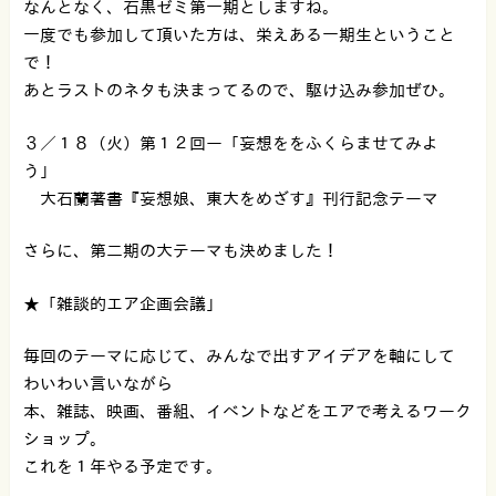
なんとなく、石黒ゼミ第一期としますね。
一度でも参加して頂いた方は、栄えある一期生ということ
で！
あとラストのネタも決まってるので、駆け込み参加ぜひ。
３／１８（火）第１２回ー「妄想ををふくらませてみよ
う」
大石蘭著書『妄想娘、東大をめざす』刊行記念テーマ
さらに、第二期の大テーマも決めました！
★「雑談的エア企画会議」
毎回のテーマに応じて、みんなで出すアイデアを軸にして
わいわい言いながら
本、雑誌、映画、番組、イベントなどをエアで考えるワーク
ショップ。
これを１年やる予定です。