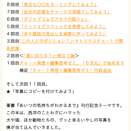
８回目
「身近な○○をネーミングしてみよう」
７回目
「自分の恋愛をチャートで深掘りしてみよう」
６回目
「ダジャグラムでアタマの筋トレ」
５回目
「インフォグラフィックを発想してみよう」
４回目
「本や雑誌の見出しを実際に作ってみよう」
３回目
｢この人どのポジション？｣=マトリクスチャートで関
係把握
２回目＜
｢誰に似てる？｣=見立て論
＞
１回目
チャート発想＋編集思考ゼミ、「６次元」で始めます
補足
「チャート発想＋編集思考ゼミ」内容追加
そして次回１１回目。
★「写真にコピーを付けてみよう」
著書『あいつの気持ちがわかるまで』刊行記念テーマです。
この本は、西洋のことわざにハマッた
犬や猫、ほか動物たちの、グッと来るいやしの写真を
僕が当て込んでいきました。