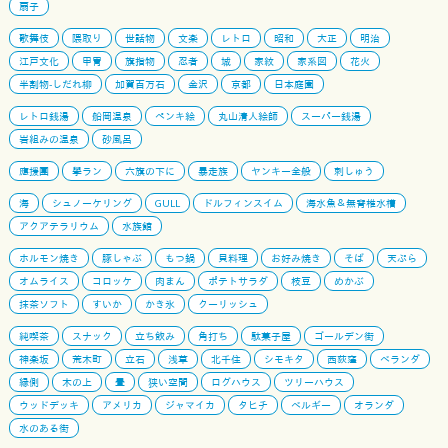
扇子
歌舞伎
隈取り
世話物
文楽
レトロ
昭和
大正
明治
江戸文化
甲冑
旗指物
忍者
城
家紋
家系図
花火
半割物-しだれ柳
加賀百万石
金沢
京都
日本庭園
レトロ銭湯
船岡温泉
ペンキ絵
丸山清人絵師
スーパー銭湯
岩組みの温泉
砂風呂
應援團
學ラン
六旗の下に
暴走族
ヤンキー全般
刺しゅう
海
シュノーケリング
GULL
ドルフィンスイム
海水魚＆無脊椎水槽
アクアテラリウム
水族館
ホルモン焼き
豚しゃぶ
もつ鍋
貝料理
お好み焼き
そば
天ぷら
オムライス
コロッケ
肉まん
ポテトサラダ
枝豆
めかぶ
抹茶ソフト
すいか
かき氷
クーリッシュ
純喫茶
スナック
立ち飲み
角打ち
駄菓子屋
ゴールデン街
神楽坂
荒木町
立石
浅草
北千住
シモキタ
西荻窪
ベランダ
縁側
木の上
畳
狭い空間
ログハウス
ツリーハウス
ウッドデッキ
アメリカ
ジャマイカ
タヒチ
ベルギー
オランダ
水のある街