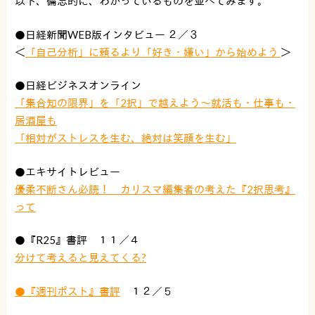
以下、備忘的に、わかっているものを並べてみます。
●日経新聞WEB版インタビュー ２／３
＜
「自己分析」に頼るより「好き・嫌い」から始めよう
＞
●日経ビジネスオンライン
「集合知の限界」を「2択」で越えよう〜就活も・仕事も・
居酒屋も
「相対がストレスを生む、絶対は笑顔を生む」
●エキサイトレビュー
優柔不断さん必読！ カリスマ編集者の考えた『2択思考』
って
●『R25』書評 １１／４
分けて考えると見えてくる?
●『週刊ポスト』書評
１２／５