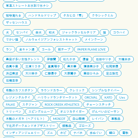
常温ストレートお水別で氷ナシ
珈琲淹れる
ハンドネルドリップ
タカヒロ「雫」
クラシックミル
ザッセンハウス
犬
センパイ
柴犬
和犬
ジャックラッセルテリア
猫
コウハイ
でかい猫
ノルウェイジアンフォレストキャット
メインクーン
ラン
全キャン連
コール
紙テープ
PAPER PLANE LOVE
黒目が多い女性タレント
伊藤蘭
松たか子
優香
石田ゆり子
大橋未歩
森高千里
三浦りさ子
堂真理子
黒木華
蓮佛美沙子
松岡茉優
浜辺美波
大川栄子
仁藤優子
大原麗子
栗田ひろみ
足立梨花
石橋杏奈
布製のカフスボタン
ラウンドカラー
クレリック
シンプルなタイバー
レジメンタルタイ
ハリウッドランチマーケット
ORCIVAL
KATO
Ues
FALKE
スタジャン
ROCK CREEK ATHLETICS
チェーンステッチ
トリッペン
スピングルムーブ
オニツカタイガー
げんべいのビーサン
木製のメガネ（ヘアリヒト）
MOSCOT
白山眼鏡
レイバン
革製品
下北沢ダークエンドオブザストリー
銀製品
ゴローズ
インディアンジュエリー
ズニ
ホピ
ナバホ
手ぬぐい
鯉口
雪駄