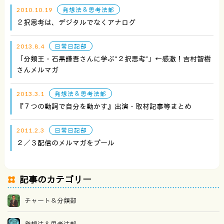
2010.10.19
発想法＆思考法部
２択思考は、デジタルでなくアナログ
2013.8.4
日常日記部
「分類王・石黒謙吾さんに学ぶ“２択思考”」←感激！吉村智樹
さんメルマガ
2013.3.1
発想法＆思考法部
『７つの動詞で自分を動かす』出演・取材記事等まとめ
2011.2.3
日常日記部
２／３配信のメルマガをプール
記事のカテゴリー
チャート＆分類部
発想法＆思考法部