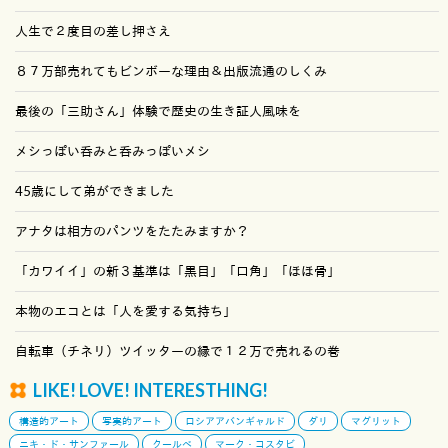
人生で２度目の差し押さえ
８７万部売れてもビンボーな理由＆出版流通のしくみ
最後の「三助さん」体験で歴史の生き証人風味を
メシっぽい呑みと呑みっぽいメシ
45歳にして弟ができました
アナタは相方のパンツをたたみますか？
「カワイイ」の新３基準は「黒目」「口角」「ほほ骨」
本物のエコとは「人を愛する気持ち」
自転車（チネリ）ツイッターの縁で１２万で売れるの巻
LIKE! LOVE! INTERESTHING!
構造的アート
写実的アート
ロシアアバンギャルド
ダリ
マグリット
ニキ・ド・サンファール
クールベ
マーク・コスタビ