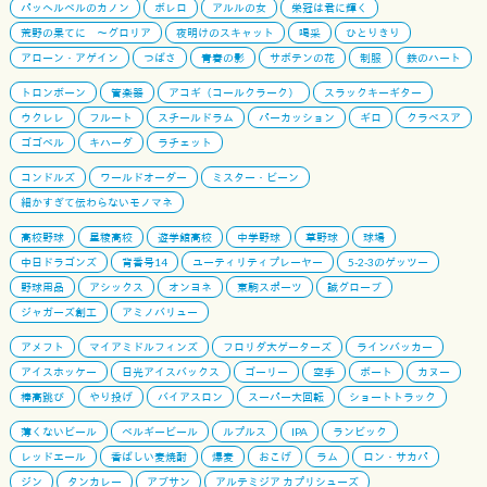
パッヘルベルのカノン
ボレロ
アルルの女
栄冠は君に輝く
荒野の果てに 〜グロリア
夜明けのスキャット
喝采
ひとりきり
アローン・アゲイン
つばさ
青春の影
サボテンの花
制服
鉄のハート
トロンボーン
管楽器
アコギ（コールクラーク）
スラックキーギター
ウクレレ
フルート
スチールドラム
パーカッション
ギロ
クラベスア
ゴゴベル
キハーダ
ラチェット
コンドルズ
ワールドオーダー
ミスター・ビーン
細かすぎて伝わらないモノマネ
高校野球
星稜高校
遊学館高校
中学野球
草野球
球場
中日ドラゴンズ
背番号14
ユーティリティプレーヤー
5-2-3のゲッツー
野球用品
アシックス
オンヨネ
東駒スポーツ
誠グローブ
ジャガーズ創工
アミノバリュー
アメフト
マイアミドルフィンズ
フロリダ大ゲーターズ
ラインバッカー
アイスホッケー
日光アイスバックス
ゴーリー
空手
ボート
カヌー
棒高跳び
やり投げ
バイアスロン
スーパー大回転
ショートトラック
薄くないビール
ベルギービール
ルプルス
IPA
ランビック
レッドエール
香ばしい麦焼酎
爆麦
おこげ
ラム
ロン・サカパ
ジン
タンカレー
アブサン
アルテミジア カプリシューズ