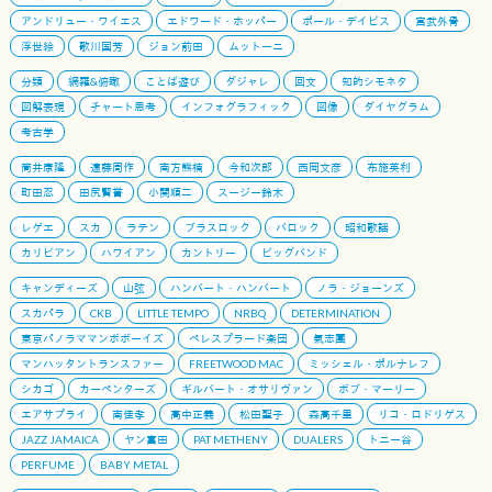
アンドリュー・ワイエス
エドワード・ホッパー
ポール・デイビス
宮武外骨
浮世絵
歌川国芳
ジョン前田
ムットーニ
分類
網羅&俯瞰
ことば遊び
ダジャレ
回文
知的シモネタ
図解表現
チャート思考
インフォグラフィック
図像
ダイヤグラム
考古学
筒井康隆
遠藤周作
南方熊楠
今和次郎
西岡文彦
布施英利
町田忍
田尻賢誉
小関順二
スージー鈴木
レゲエ
スカ
ラテン
ブラスロック
バロック
昭和歌謡
カリビアン
ハワイアン
カントリー
ビッグバンド
キャンディーズ
山弦
ハンバート・ハンバート
ノラ・ジョーンズ
スカパラ
CKB
LITTLE TEMPO
NRBQ
DETERMINATION
東京パノラママンボボーイズ
ペレスプラード楽団
氣志團
マンハッタントランスファー
FREETWOOD MAC
ミッシェル・ポルナレフ
シカゴ
カーペンターズ
ギルバート・オサリヴァン
ボブ・マーリー
エアサプライ
南佳孝
高中正義
松田聖子
森高千里
リコ・ロドリゲス
JAZZ JAMAICA
ヤン富田
PAT METHENY
DUALERS
トニー谷
PERFUME
BABY METAL