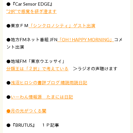
●『Car Sensor EDGE』
“2択”で感覚を研ぎ澄ます
●東京ＦＭ
「シンクロノシティ」ゲスト出演
●地方FMネット番組 JFN
「OH ! HAPPY MORNING」
コメ
ント出演
●地域FM「東京ウエッサイ」
分類王は「２択」で考えている
＞ラジオの声聴けます
●
浅沼ヒロシの書評ブログ 晴読雨読日記
●
いーわん情報源 たまには日記
●月の光がつくる闇
●『BRUTUS』 １Ｐ記事