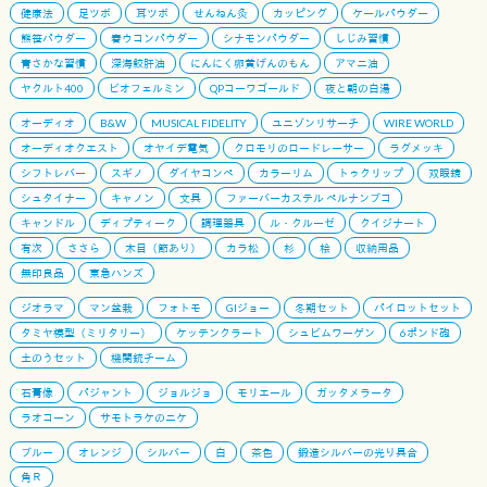
健康法
足ツボ
耳ツボ
せんねん灸
カッピング
ケールパウダー
熊笹パウダー
春ウコンパウダー
シナモンパウダー
しじみ習慣
青さかな習慣
深海鮫肝油
にんにく卵黄げんのもん
アマニ油
ヤクルト400
ビオフェルミン
QPコーワゴールド
夜と朝の白湯
オーディオ
B&W
MUSICAL FIDELITY
ユニゾンリサーチ
WIRE WORLD
オーディオクエスト
オヤイデ電気
クロモリのロードレーサー
ラグメッキ
シフトレバー
スギノ
ダイヤコンペ
カラーリム
トゥクリップ
双眼鏡
シュタイナー
キャノン
文具
ファーバーカステル ペルナンブコ
キャンドル
ディプティーク
調理器具
ル・クルーゼ
クイジナート
有次
ささら
木目（節あり）
カラ松
杉
桧
収納用品
無印良品
東急ハンズ
ジオラマ
マン盆栽
フォトモ
GIジョー
冬期セット
パイロットセット
タミヤ模型（ミリタリー）
ケッテンクラート
シュビムワーゲン
6ポンド砲
土のうセット
機関銃チーム
石膏像
パジャント
ジョルジョ
モリエール
ガッタメラータ
ラオコーン
サモトラケのニケ
ブルー
オレンジ
シルバー
白
茶色
鍛造シルバーの光り具合
角Ｒ