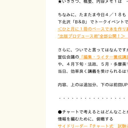
★いきさつ、概要、内容メモ１は 
ちなみに、たまたま今日４／１８も
下北沢「B＆B」 でトークイベント
＜ひと月に１冊のペースで本を作り
“出版プロデュース術”全部公開！
さらに、ついでと言ってはなんです
宣伝会議の
「編集・ライター養成講
や、４月下旬・法政、５月・多摩美
当日、効率良く講義を受けられるは
内容、上のは追加分、下のは前回U
・・・・・・・・・・・・・・・・
●チャートで考えるとはどんなこ
情報を編むために、俯瞰する
サイドリーダー『チャート式 試験