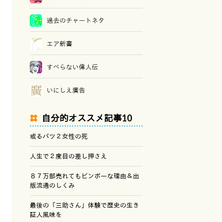
過去のチャートネタ
エア新書
すべらない偉人伝
いにしえ廣告
自分的オススメ記事10
或るバツ２女性の死
人生で２度目の差し押さえ
８７万部売れてもビンボーな理由＆出
版流通のしくみ
最後の「三助さん」体験で歴史の生き
証人風味を