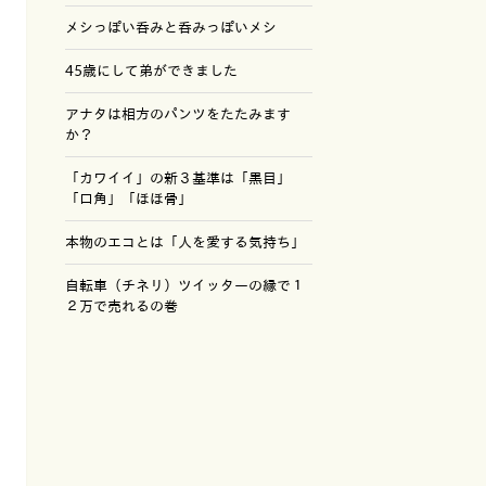
メシっぽい呑みと呑みっぽいメシ
45歳にして弟ができました
アナタは相方のパンツをたたみます
か？
「カワイイ」の新３基準は「黒目」
「口角」「ほほ骨」
本物のエコとは「人を愛する気持ち」
自転車（チネリ）ツイッターの縁で１
２万で売れるの巻