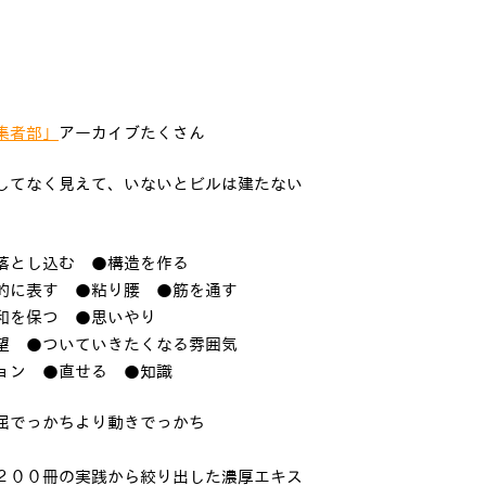
集者部」
アーカイブたくさん
してなく見えて、いないとビルは建たない
落とし込む ●構造を作る
的に表す ●粘り腰 ●筋を通す
和を保つ ●思いやり
望 ●ついていきたくなる雰囲気
ョン ●直せる ●知識
屈でっかちより動きでっかち
２００冊の実践から絞り出した濃厚エキス