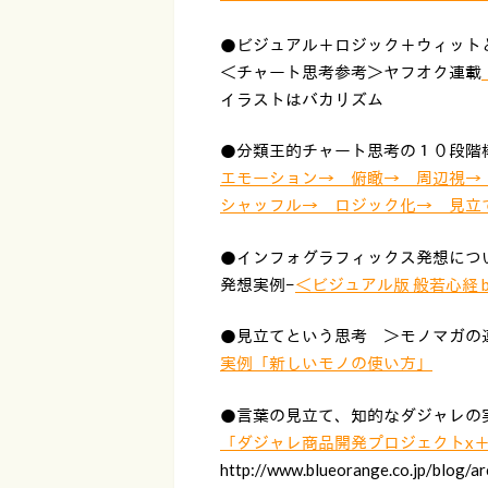
●ビジュアル＋ロジック＋ウィット
＜チャート思考参考＞ヤフオク連載
イラストはバカリズム
●分類王的チャート思考の１０段階
エモーション→ 俯瞰→ 周辺視
シャッフル→ ロジック化→ 見立
●インフォグラフィックス発想につ
発想実例−
＜ビジュアル版 般若心経 by
●見立てという思考 ＞モノマガの
実例「新しいモノの使い方」
●言葉の見立て、知的なダジャレの
「ダジャレ商品開発プロジェクトx＋
http://www.blueorange.co.jp/blog/ar