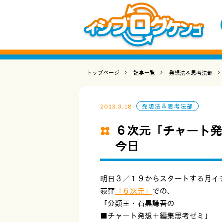
トップページ
記事一覧
発想法＆思考法部
2013.3.18
発想法＆思考法部
６次元「チャート発
今日
明日３／１９からスタートする月イ
荻窪
「６次元」
での、
「分類王・石黒謙吾の
■チャート発想＋編集思考ゼミ」