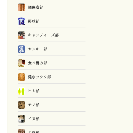
編集者部
野球部
キャンディーズ部
ヤンキー部
食べ吞み部
健康ヲタク部
ヒト部
モノ部
イヌ部
お店部