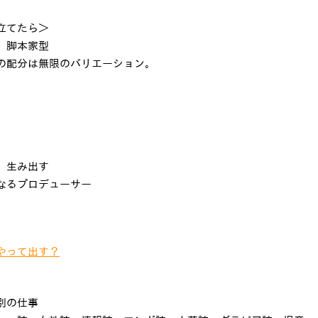
立てたら＞
、脚本家型
の配分は無限のバリエーション。
、生み出す
なるプロデューサー
やって出す？
別の仕事