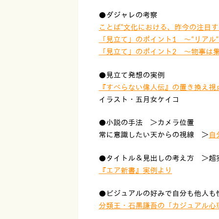
●ダジャレの考察
ことば”文化における、昨今の注目
「見立て」のポイント1 〜“リアル”
「見立て」のポイント2 〜物事は
●見立て発想の実例
『すべらない偉人伝』の置き換え視
イラスト・五月女ケイコ
●小説の手法 ＞カメラ位置
常に意識したい天からの視線 ＞
自
●タイトル＆見出しの考え方 ＞超
『エア新書』実例より
●ビジュアルの好みで自分も他人も
分類王・石黒謙吾の「カジュアル心