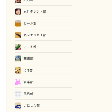
女性タレント部
ビール部
ネタエッセイ部
アート部
旅街部
カネ部
音楽部
風呂部
いにしえ部