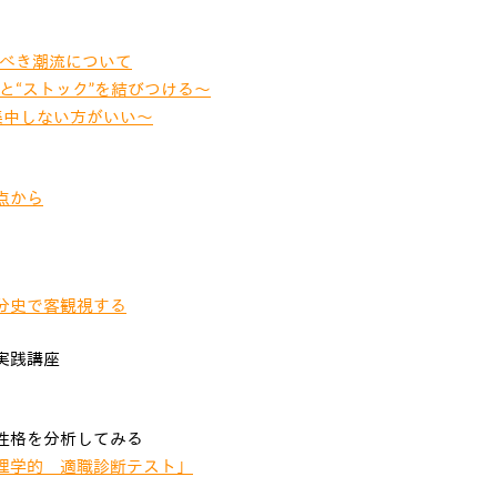
すべき潮流について
と“ストック”を結びつける〜
集中しない方がいい〜
点から
分史で客観視する
実践講座
性格を分析してみる
理学的 適職診断テスト」