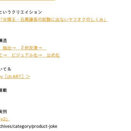
というクリエイション
「分類王・石黒謙吾の試験に出ないヤフオクのしくみ」
構造
→ 抽出→ ２択反復→
て→ ビジュアル化→ 公式化
いて＆
［ch ART］＞
連載
実例
y2」
chives/category/product-joke