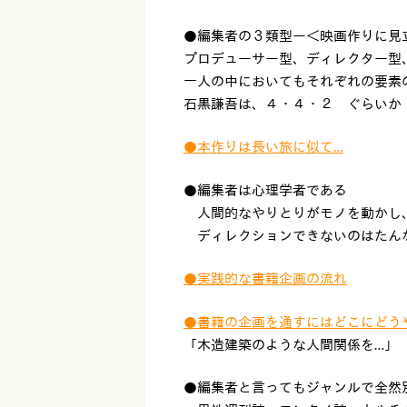
●編集者の３類型ー＜映画作りに見
プロデューサー型、ディレクター型
一人の中においてもそれぞれの要素
石黒謙吾は、４・４・２ ぐらいか
●本作りは長い旅に似て…
●編集者は心理学者である
人間的なやりとりがモノを動かし
ディレクションできないのはたん
●実践的な書籍企画の流れ
●書籍の企画を通すにはどこにどう
「木造建築のような人間関係を…」
●編集者と言ってもジャンルで全然