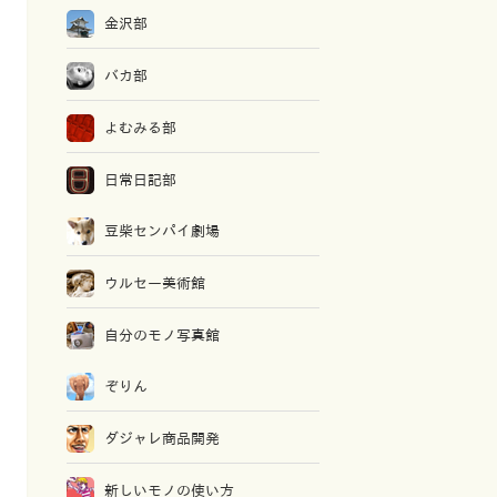
金沢部
バカ部
よむみる部
日常日記部
豆柴センパイ劇場
ウルセー美術館
自分のモノ写真館
ぞりん
ダジャレ商品開発
新しいモノの使い方