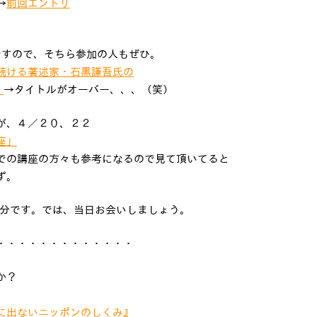
→
前回エントリ
ですので、そちら参加の人もぜひ。
続ける著述家・石黒謙吾氏の
＞
→タイトルがオーバー、、、（笑）
が、４／２０、２２
座」
での講座の方々も参考になるので見て頂いてると
ず。
P分です。では、当日お会いしましょう。
・・・・・・・・・・・・・
とか？
に出ないニッポンのしくみ』