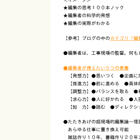
★編集の思考１００本ノック
★編集者の科学的発想
★編集の実際がわかる
【参考】ブログの中の
カテゴリ「編
●編集者は、工事現場の監督。何も
●編集者が携えたい５つの素養
【発想力】●思いつく ●企画に
【推進力】●前に進める ●具体
【調整力】●バランスを取る ●
【求心力】●人に好かれる ●人
【知 力】●読む ●ディレクシ
●たたきあげの超現場的編集論ー理
あらゆる仕事に置き換え可能
雑誌作り１０年、書籍作り２０年