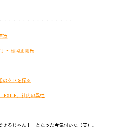
・・・・・・・・・・・・・・・・
構造
RT］〜松岡正剛氏
想のクセを探る
、EXILE、社内の異性
・・・・・・・・・・・・・・
できるじゃん！ とたった今気付いた（笑）。