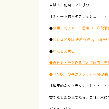
★以下、前回エントリ分
［チャート的ネタフラッシュ］・・
●
分類王的チャート思考の１０段階
●
ビジュアル版 般若心経 by［ch A
●
いにしえ廣告
●自分史メモを作ることで思考・発
●「２択」の基礎メソッドーAKB48
［編集的ネタフラッシュ］・・・・
書きだしたの見てたら、これ、本に
＜イメージ＞