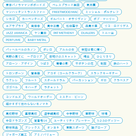
東京パノラママンボボーイズ
ペレスプラード楽団
氣志團
マンハッタントランスファー
FREETWOOD MAC
ミッシェル・ポルナレフ
シカゴ
カーペンターズ
ギルバート・オサリヴァン
ボブ・マーリー
エアサプライ
南佳孝
高中正義
松田聖子
森高千里
リコ・ロドリゲス
JAZZ JAMAICA
ヤン富田
PAT METHENY
DUALERS
トニー谷
PERFUME
BABY METAL
パッヘルベルのカノン
ボレロ
アルルの女
栄冠は君に輝く
荒野の果てに 〜グロリア
夜明けのスキャット
喝采
ひとりきり
アローン・アゲイン
つばさ
青春の影
サボテンの花
制服
鉄のハート
トロンボーン
管楽器
アコギ（コールクラーク）
スラックキーギター
ウクレレ
フルート
スチールドラム
パーカッション
ギロ
クラベスア
ゴゴベル
キハーダ
ラチェット
コンドルズ
ワールドオーダー
ミスター・ビーン
細かすぎて伝わらないモノマネ
高校野球
星稜高校
遊学館高校
中学野球
草野球
球場
中日ドラゴンズ
背番号14
ユーティリティプレーヤー
5-2-3のゲッツー
野球用品
アシックス
オンヨネ
東駒スポーツ
誠グローブ
ジャガーズ創工
アミノバリュー