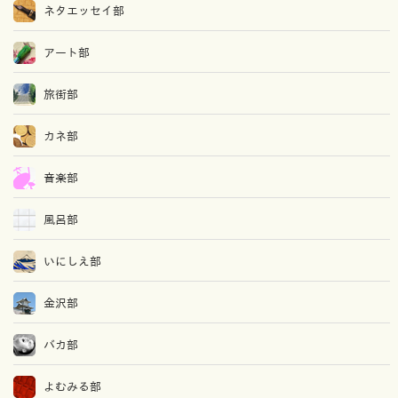
ネタエッセイ部
アート部
旅街部
カネ部
音楽部
風呂部
いにしえ部
金沢部
バカ部
よむみる部