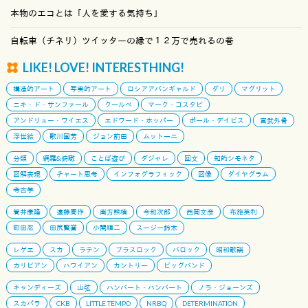
本物のエコとは「人を愛する気持ち」
自転車（チネリ）ツイッターの縁で１２万で売れるの巻
LIKE! LOVE! INTERESTHING!
構造的アート
写実的アート
ロシアアバンギャルド
ダリ
マグリット
ニキ・ド・サンファール
クールベ
マーク・コスタビ
アンドリュー・ワイエス
エドワード・ホッパー
ポール・デイビス
宮武外骨
浮世絵
歌川国芳
ジョン前田
ムットーニ
分類
網羅&俯瞰
ことば遊び
ダジャレ
回文
知的シモネタ
図解表現
チャート思考
インフォグラフィック
図像
ダイヤグラム
考古学
筒井康隆
遠藤周作
南方熊楠
今和次郎
西岡文彦
布施英利
町田忍
田尻賢誉
小関順二
スージー鈴木
レゲエ
スカ
ラテン
ブラスロック
バロック
昭和歌謡
カリビアン
ハワイアン
カントリー
ビッグバンド
キャンディーズ
山弦
ハンバート・ハンバート
ノラ・ジョーンズ
スカパラ
CKB
LITTLE TEMPO
NRBQ
DETERMINATION