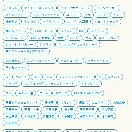
アメフト
マイアミドルフィンズ
フロリダ大ゲーターズ
ラインバッカー
アイスホッケー
日光アイスバックス
ゴーリー
空手
ボート
カヌー
棒高跳び
やり投げ
バイアスロン
スーパー大回転
ショートトラック
薄くないビール
ベルギービール
ルプルス
IPA
ランビック
レッドエール
香ばしい麦焼酎
爆麦
おこげ
ラム
ロン・サカパ
ジン
タンカレー
アブサン
アルテミジア カプリシューズ
常温ストレートお水別で氷ナシ
珈琲淹れる
ハンドネルドリップ
タカヒロ「雫」
クラシックミル
ザッセンハウス
犬
センパイ
柴犬
和犬
ジャックラッセルテリア
猫
コウハイ
でかい猫
ノルウェイジアンフォレストキャット
メインクーン
ラン
全キャン連
コール
紙テープ
PAPER PLANE LOVE
黒目が多い女性タレント
伊藤蘭
松たか子
優香
石田ゆり子
大橋未歩
森高千里
三浦りさ子
堂真理子
黒木華
蓮佛美沙子
松岡茉優
浜辺美波
大川栄子
仁藤優子
大原麗子
栗田ひろみ
足立梨花
石橋杏奈