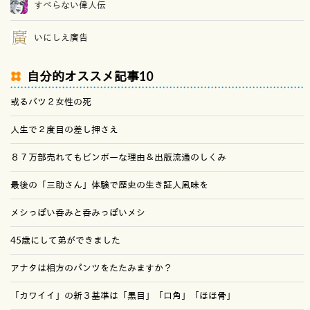
すべらない偉人伝
いにしえ廣告
自分的オススメ記事10
或るバツ２女性の死
人生で２度目の差し押さえ
８７万部売れてもビンボーな理由＆出版流通のしくみ
最後の「三助さん」体験で歴史の生き証人風味を
メシっぽい呑みと呑みっぽいメシ
45歳にして弟ができました
アナタは相方のパンツをたたみますか？
「カワイイ」の新３基準は「黒目」「口角」「ほほ骨」