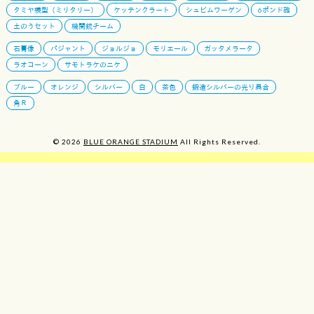
タミヤ模型（ミリタリー）
ケッテンクラート
シュビムワーゲン
6ポンド砲
土のうセット
機関銃チーム
石膏像
パジャント
ジョルジョ
モリエール
ガッタメラータ
ラオコーン
サモトラケのニケ
ブルー
オレンジ
シルバー
白
茶色
鍛造シルバーの光り具合
角Ｒ
© 2026
BLUE ORANGE STADIUM
All Rights Reserved.