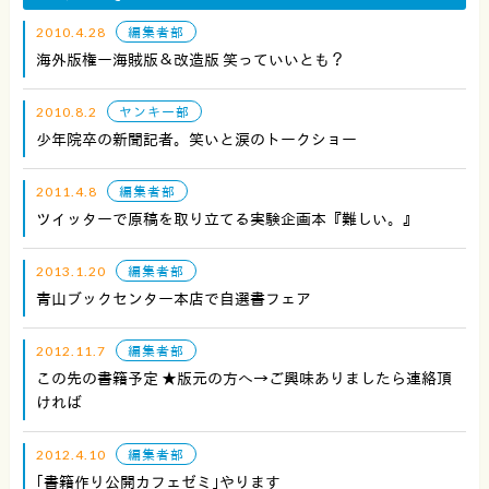
2010.4.28
編集者部
海外版権ー海賊版＆改造版 笑っていいとも？
2010.8.2
ヤンキー部
少年院卒の新聞記者。笑いと涙のトークショー
2011.4.8
編集者部
ツイッターで原稿を取り立てる実験企画本『難しい。』
2013.1.20
編集者部
青山ブックセンター本店で自選書フェア
2012.11.7
編集者部
この先の書籍予定 ★版元の方へ→ご興味ありましたら連絡頂
ければ
2012.4.10
編集者部
｢書籍作り公開カフェゼミ｣やります