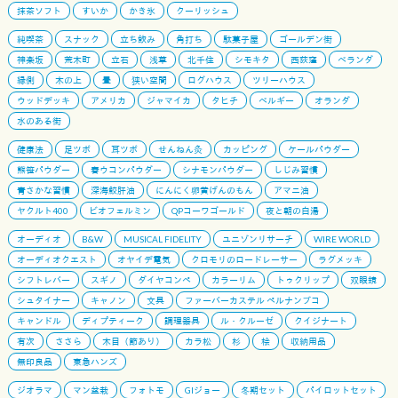
抹茶ソフト
すいか
かき氷
クーリッシュ
純喫茶
スナック
立ち飲み
角打ち
駄菓子屋
ゴールデン街
神楽坂
荒木町
立石
浅草
北千住
シモキタ
西荻窪
ベランダ
縁側
木の上
畳
狭い空間
ログハウス
ツリーハウス
ウッドデッキ
アメリカ
ジャマイカ
タヒチ
ベルギー
オランダ
水のある街
健康法
足ツボ
耳ツボ
せんねん灸
カッピング
ケールパウダー
熊笹パウダー
春ウコンパウダー
シナモンパウダー
しじみ習慣
青さかな習慣
深海鮫肝油
にんにく卵黄げんのもん
アマニ油
ヤクルト400
ビオフェルミン
QPコーワゴールド
夜と朝の白湯
オーディオ
B&W
MUSICAL FIDELITY
ユニゾンリサーチ
WIRE WORLD
オーディオクエスト
オヤイデ電気
クロモリのロードレーサー
ラグメッキ
シフトレバー
スギノ
ダイヤコンペ
カラーリム
トゥクリップ
双眼鏡
シュタイナー
キャノン
文具
ファーバーカステル ペルナンブコ
キャンドル
ディプティーク
調理器具
ル・クルーゼ
クイジナート
有次
ささら
木目（節あり）
カラ松
杉
桧
収納用品
無印良品
東急ハンズ
ジオラマ
マン盆栽
フォトモ
GIジョー
冬期セット
パイロットセット