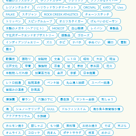
布製のカフスボタン
ラウンドカラー
クレリック
シンプルなタイバー
レジメンタルタイ
ハリウッドランチマーケット
ORCIVAL
KATO
Ues
FALKE
スタジャン
ROCK CREEK ATHLETICS
チェーンステッチ
トリッペン
スピングルムーブ
オニツカタイガー
げんべいのビーサン
木製のメガネ（ヘアリヒト）
MOSCOT
白山眼鏡
レイバン
革製品
下北沢ダークエンドオブザストリー
銀製品
ゴローズ
インディアンジュエリー
ズニ
ホピ
ナバホ
手ぬぐい
鯉口
雪駄
扇子
歌舞伎
隈取り
世話物
文楽
レトロ
昭和
大正
明治
江戸文化
甲冑
旗指物
忍者
城
家紋
家系図
花火
半割物-しだれ柳
加賀百万石
金沢
京都
日本庭園
レトロ銭湯
船岡温泉
ペンキ絵
丸山清人絵師
スーパー銭湯
岩組みの温泉
砂風呂
應援團
學ラン
六旗の下に
暴走族
ヤンキー全般
刺しゅう
海
シュノーケリング
GULL
ドルフィンスイム
海水魚＆無脊椎水槽
アクアテラリウム
水族館
ホルモン焼き
豚しゃぶ
もつ鍋
貝料理
お好み焼き
そば
天ぷら
オムライス
コロッケ
肉まん
ポテトサラダ
枝豆
めかぶ