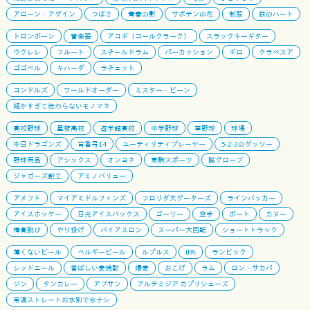
アローン・アゲイン
つばさ
青春の影
サボテンの花
制服
鉄のハート
トロンボーン
管楽器
アコギ（コールクラーク）
スラックキーギター
ウクレレ
フルート
スチールドラム
パーカッション
ギロ
クラベスア
ゴゴベル
キハーダ
ラチェット
コンドルズ
ワールドオーダー
ミスター・ビーン
細かすぎて伝わらないモノマネ
高校野球
星稜高校
遊学館高校
中学野球
草野球
球場
中日ドラゴンズ
背番号14
ユーティリティプレーヤー
5-2-3のゲッツー
野球用品
アシックス
オンヨネ
東駒スポーツ
誠グローブ
ジャガーズ創工
アミノバリュー
アメフト
マイアミドルフィンズ
フロリダ大ゲーターズ
ラインバッカー
アイスホッケー
日光アイスバックス
ゴーリー
空手
ボート
カヌー
棒高跳び
やり投げ
バイアスロン
スーパー大回転
ショートトラック
薄くないビール
ベルギービール
ルプルス
IPA
ランビック
レッドエール
香ばしい麦焼酎
爆麦
おこげ
ラム
ロン・サカパ
ジン
タンカレー
アブサン
アルテミジア カプリシューズ
常温ストレートお水別で氷ナシ