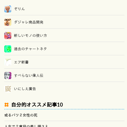
ぞりん
ダジャレ商品開発
新しいモノの使い方
過去のチャートネタ
エア新書
すべらない偉人伝
いにしえ廣告
自分的オススメ記事10
或るバツ２女性の死
人生で２度目の差し押さえ