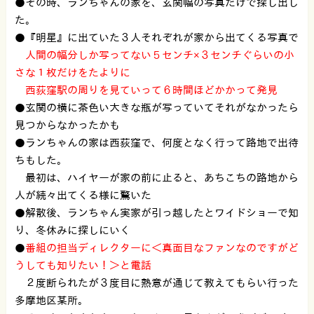
●その時、ランちゃんの家を、玄関幅の写真だけで探し出し
た。
●『明星』に出ていた３人それぞれが家から出てくる写真で
人間の幅分しか写ってない５センチ×３センチぐらいの小
さな１枚だけをたよりに
西荻窪駅の周りを見ていって６時間ほどかかって発見
●玄関の横に茶色い大きな瓶が写っていてそれがなかったら
見つからなかったかも
●ランちゃんの家は西荻窪で、何度となく行って路地で出待
ちもした。
最初は、ハイヤーが家の前に止ると、あちこちの路地から
人が続々出てくる様に驚いた
●解散後、ランちゃん実家が引っ越したとワイドショーで知
り、冬休みに探しにいく
●
番組の担当ディレクターに＜真面目なファンなのですがど
うしても知りたい！＞と電話
２度断られたが３度目に熱意が通じて教えてもらい行った
多摩地区某所。