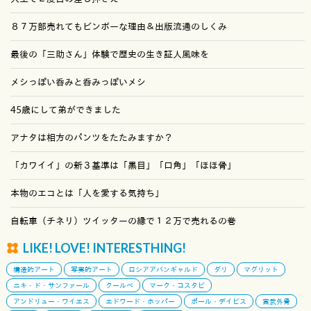
８７万部売れてもビンボーな理由＆出版流通のしくみ
最後の「三助さん」体験で歴史の生き証人風味を
メシっぽい呑みと呑みっぽいメシ
45歳にして弟ができました
アナタは相方のパンツをたたみますか？
「カワイイ」の新３基準は「黒目」「口角」「ほほ骨」
本物のエコとは「人を愛する気持ち」
自転車（チネリ）ツイッターの縁で１２万で売れるの巻
LIKE! LOVE! INTERESTHING!
構造的アート
写実的アート
ロシアアバンギャルド
ダリ
マグリット
ニキ・ド・サンファール
クールベ
マーク・コスタビ
アンドリュー・ワイエス
エドワード・ホッパー
ポール・デイビス
宮武外骨