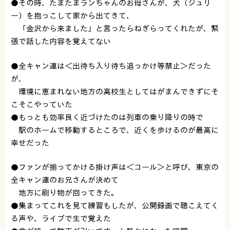
●その時、たまたまランちゃんのお母さんが、犬（ジュリ
ー）を抱っこして家から出てきて、
「金沢から来ました」と言ったらねぎらってくれたが、緊
張で話した内容を覚えてない
●全キャン連は＜出待ち入り待ち追っかけ等禁止＞だった
が、
環境に恵まれない地方の高校生としてはがまんできずにそ
こそこやっていた
●もっとも効率良く近づけたのは列車の乗り降りの時で
駅のホームで移動するところで、近くを歩けるのが最高に
幸せだった
●ファンが揃ってかける掛け声は＜コール＞と呼び、東京の
全キャン連のお兄さんが決めて
地方に刷り物が回ってきた。
●集まってこれを見て練習もしたが、公開録画で聴こえてく
る声や、ライブで生で覚えた