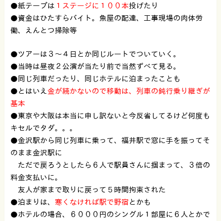
●紙テープは
１ステージに１００本
投げたり
●資金はひたすらバイト。魚屋の配達、工事現場の肉体労
働、えんとつ掃除等
●ツアーは３〜４日とか同じルートでついていく。
●当時は昼夜２公演が当たり前で当然ずべて見る。
●同じ列車だったり、同じホテルに泊まったことも
●とはいえ
金が続かないので移動は、列車の鈍行乗り継ぎが
基本
●東京や大阪は本当に申し訳ないと今反省してるけど何度も
キセルでタダ。。。
●金沢駅から同じ列車に乗って、福井駅で窓に手を振ってそ
のまま金沢駅に
ただで戻ろうとしたら６人で駅員さんに掴まって、３倍の
料金支払いに。
友人が家まで取りに戻って５時間拘束された
●泊まりは、
寒くなければ駅で野宿
とかも
●ホテルの場合、
６０００円のシングル１部屋に６人
とかで