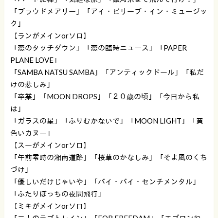
「プラウドメアリー」「アイ・ビリーブ・イン・ミュージッ
ク」
【ランがメインorソロ】
「恋のタッチダウン」「恋の臨時ニュース」「PAPER
PLANE LOVE」
「SAMBA NATSU SAMBA」「アンティックドール」「私だ
けの悲しみ」
「卒業」「MOON DROPS」「２０歳の頃」「今日から私
は」
「ガラスの星」「ふりむかないで」「MOON LIGHT」「黄
色いカヌー」
【スーがメインorソロ】
「午前零時の湘南道路」「桜草のかなしみ」「そよ風のくち
づけ」
「優しいだけじゃいや」「バイ・バイ・センチメンタル」
「ふたりぼっちの夜間飛行」
【ミキがメインorソロ】
「二人のラブトレイン」「FOR FREEDAM」「エプロンね