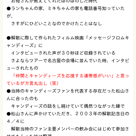
お母さんが教えてくれたほのぼのした時代
●ランちゃんの家、ミキちゃんの家も電話番号知っていた
が、
さすがにひどいことなのでかけたことはなし
●解散に際して作られたフィルム映画「メッセージフロムキ
ャンディーズ」に
インタビューされた声が３０秒ほど収録されている
さよならツアーで名古屋の会場に並んでいた時、インタビ
ューされたもの
「仲間とキャンディーズを応援する連帯感がいい」と言っ
ているが方言丸出し（笑）
●当時のキャンディーズファンを代表する存在だった松山さ
んに合ったのも
キャンディーズの話をし続けていて偶然つながった縁で
●松山さんに声かけていただき、２００３年の解散記念日の
４／４に
解散当時のファン主要メンバーの飲み会にはじめて参加さ