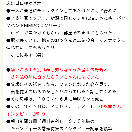
床にゴロ寝が基本
●一人が普通にチェックインしてあとはどさくさ紛れに
●７６年夏のツアー。新潟で同じホテルに泊まった時、バッ
クバンドMMPのメンバーに
ロビーで声かけてもらい、部屋で呑ませてもらった
●駅で寝ていて、地元のおっさんと意気投合してスナックに
連れていってもらったり
ホモに非ず（笑）
●
幼いころ生き別れ顔も知らなかった産みの母親と
３２歳の時に合ったらランちゃんに似ていた
●父親にその話をしたら、ファンになった姿を見て、
顔を覚えているのかもとびびっていたと話してくれた
●その母親は、２００７年６月に膀胱ガンで死去
●その１年４ヶ月後、２００８／１０／１５、
伊藤蘭さんに
インタビューが叶う
●朝日新聞分冊「週刊百科」１９７８年版の
キャンディーズ巻頭特集のインタビュー記事を執筆