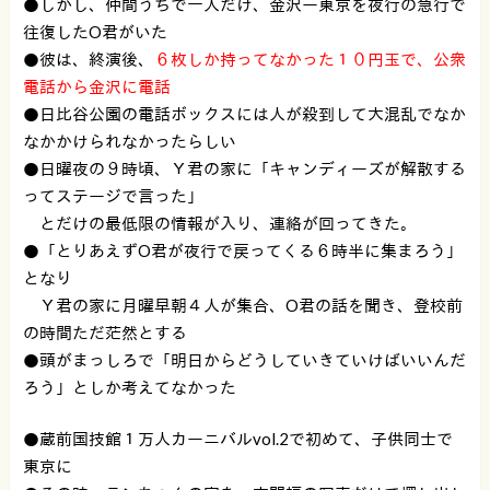
●しかし、仲間うちで一人だけ、金沢ー東京を夜行の急行で
往復したO君がいた
●彼は、終演後、
６枚しか持ってなかった１０円玉で、公衆
電話から金沢に電話
●日比谷公園の電話ボックスには人が殺到して大混乱でなか
なかかけられなかったらしい
●日曜夜の９時頃、Ｙ君の家に「キャンディーズが解散する
ってステージで言った」
とだけの最低限の情報が入り、連絡が回ってきた。
●「とりあえずO君が夜行で戻ってくる６時半に集まろう」
となり
Ｙ君の家に月曜早朝４人が集合、O君の話を聞き、登校前
の時間ただ茫然とする
●頭がまっしろで「明日からどうしていきていけばいいんだ
ろう」としか考えてなかった
●蔵前国技館１万人カーニバルvol.2で初めて、子供同士で
東京に