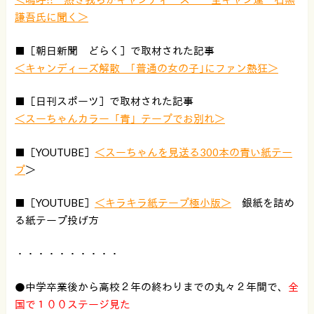
謙吾氏に聞く＞
■［朝日新聞 どらく］で取材された記事
＜キャンディーズ解散 ｢普通の女の子｣にファン熱狂＞
■［日刊スポーツ］で取材された記事
＜スーちゃんカラー「青」テープでお別れ＞
■［YOUTUBE］
＜
スーちゃんを見送る300本の青い紙テー
プ
＞
■［YOUTUBE］
＜キラキラ紙テープ極小版＞
銀紙を詰め
る紙テープ投げ方
・・・・・・・・・・
●中学卒業後から高校２年の終わりまでの丸々２年間で、
全
国で１００ステージ見た