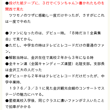
●
投げた紙テープに、３行で＜ランちゃん＞書かれたものを
関西で見た
ツワモノのワザに感動し一度だけやったが、さすがにこれ
は一度でやめた
●ファンになったのは、デビュー時。「８時だヨ！全員集
合」で見てから。
●ただし、中学生の時はテレビとレコードだけの普通のファ
ン。
●解散当時は、金沢在住で高校２年から３年になる時
●全キャン連（全国キャンディーズ連盟）北陸支部。支部長
は金沢工大の人だった
●デビューから２年半はテレビとレコードだけだったが、中
学卒業時、
１９７６／３／３１に見た金沢観光会館のコンサートでス
テージの魅力にハマる。
●星稜高校入学後、同じクラスに濃いファンが２人いたこと
で拍車がかかる