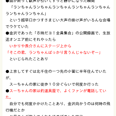
●曲が終って歓声が引いてすっと静かになった瞬間
「ランちゃんランちゃんランちゃんランちゃんランちゃん
ランちゃんランちゃん」
という超早口かつすさまじい大声の掛け声がいろんな会場
でウケていた
●金沢であった「８時だヨ！全員集合」の公開録画で、生放
送オンエア前にそれやったら
いかりや長介さんにステージ上から
「そこの君、ランちゃんばっかり言うんじゃないぞー」
といじられたことあり
●上京してすぐは北千住の一つ先の小菅に半年住んでいた
が、
スーちゃんの家に徒歩１０分ぐらいで何度か行った
●
スーちゃんの家は釣道具屋で、よくファンが電話してい
た。
自分でも何度かかけたことあり、金沢向かうのは何時の飛
行機だとか