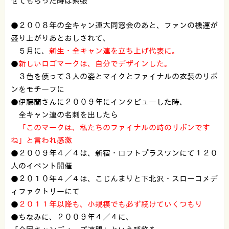
せてもらった時は緊張
●２００８年の全キャン連大同窓会のあと、ファンの機運が
盛り上がりあとおしされて、
５月に、
新生・全キャン連を立ち上げ代表に。
●
新しいロゴマークは、自分でデザインした。
３色を使って３人の姿とマイクとファイナルの衣装のリボ
ンをモチーフに
●伊藤蘭さんに２００９年にインタビューした時、
全キャン連の名刺を出したら
「このマークは、私たちのファイナルの時のリボンです
ね」と言われ感激
●２００９年４／４は、新宿・ロフトプラスワンにて１２０
人のイベント開催
●２０１０年４／４は、こじんまりと下北沢・スローコメデ
ィファクトリーにて
●
２０１１年以降も、小規模でも必ず続けていくつもり
●ちなみに、２００９年４／４に、