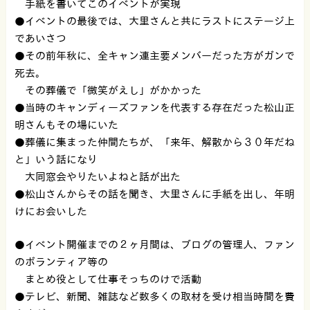
手紙を書いてこのイベントが実現
●イベントの最後では、大里さんと共にラストにステージ上
であいさつ
●その前年秋に、
全キャン連主要メンバーだった方がガンで
死去。
その葬儀で「微笑がえし」がかかった
●当時のキャンディーズファンを代表する存在だった松山正
明さんもその場にいた
●葬儀に集まった仲間たちが、「来年、解散から３０年だね
と」いう話になり
大同窓会やりたいよねと話が出た
●
松山さんからその話を聞き、大里さんに手紙を出し、年明
けにお会いした
●イベント開催までの２ヶ月間は、ブログの管理人、ファン
のボランティア等の
まとめ役として仕事そっちのけで活動
●テレビ、新聞、雑誌など数多くの取材を受け相当時間を費