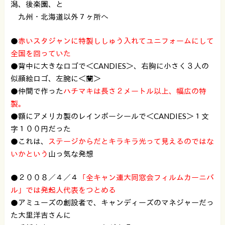
潟、後楽園、と
九州・北海道以外７ヶ所へ
●
赤いスタジャンに特製ししゅう入れてユニフォームにして
全国を回っていた
●背中に大きなロゴで＜CANDIES＞、右胸に小さく３人の
似顔絵ロゴ、左腕に＜蘭＞
●仲間で作った
ハチマキは長さ２メートル以上、幅広の特
製。
●額にアメリカ製のレインボーシールで＜CANDIES＞１文
字１００円だった
●これは、
ステージからだとキラキラ光って見えるのではな
いかという
山っ気な発想
●２００８／４／４
「全キャン連大同窓会フィルムカーニバ
ル」では発起人代表をつとめる
●アミューズの創設者で、キャンディーズのマネジャーだっ
た大里洋吉さんに