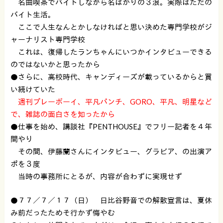
名曲喫茶でバイトしながら名ばかりの３浪。実際はただの
バイト生活。
ここで人生なんとかしなければと思い決めた専門学校がジ
ャーナリスト専門学校
これは、復帰したランちゃんにいつかインタビューできる
のではないかと思ったから
●さらに、高校時代、キャンディーズが載っているからと買
い続けていた
週刊プレーボーイ、平凡パンチ、GORO、平凡、明星など
で、雑誌の面白さを知ったから
●仕事を始め、講談社『PENTHOUSE』でフリー記者を４年
間やり
その間、伊藤蘭さんにインタビュー、グラビア、の出演ア
ポを３度
当時の事務所にとるが、内容が合わずに実現せず
●７７／７／１７（日） 日比谷野音での解散宣言は、夏休
み前だったためそ行かず悔やむ