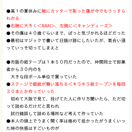
●高１の夏休みに
腕にカッターで彫った傷が今でもうっすら
わかる
●
右腕に大きく＜RAN＞、左腕に＜キャンディーズ＞
●その傷は４０歳ぐらいまで、ぱっと気づかれるほどだった
●最初はマジックで書いて日焼け跡にしたいたが、氣合い漲
っていっそ切ってしまえと
●市販の紙テープは１本５０円だったので、仲間同士で卸業
者から３０円のを
大きな段ボール単位で買っていた
●
ステージで銀紙が舞い落ちる＜キラキラ紙テープ＞を毎回
３０本とか作っていった
初めて大阪で見て、投げてた人に作り方聞いたら、ただ切
って詰めるだけだと言われ
試行錯誤して詰める場所など考えて作っていた
●本人の頭上でうまく開く率は極めて低かったがうまくいっ
た時の快感はすごいものが