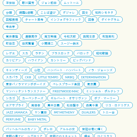
浮世絵
歌川国芳
ジョン前田
ムットーニ
分類
網羅&俯瞰
ことば遊び
ダジャレ
回文
知的シモネタ
図解表現
チャート思考
インフォグラフィック
図像
ダイヤグラム
考古学
筒井康隆
遠藤周作
南方熊楠
今和次郎
西岡文彦
布施英利
町田忍
田尻賢誉
小関順二
スージー鈴木
レゲエ
スカ
ラテン
ブラスロック
バロック
昭和歌謡
カリビアン
ハワイアン
カントリー
ビッグバンド
キャンディーズ
山弦
ハンバート・ハンバート
ノラ・ジョーンズ
スカパラ
CKB
LITTLE TEMPO
NRBQ
DETERMINATION
東京パノラママンボボーイズ
ペレスプラード楽団
氣志團
マンハッタントランスファー
FREETWOOD MAC
ミッシェル・ポルナレフ
シカゴ
カーペンターズ
ギルバート・オサリヴァン
ボブ・マーリー
エアサプライ
南佳孝
高中正義
松田聖子
森高千里
リコ・ロドリゲス
JAZZ JAMAICA
ヤン富田
PAT METHENY
DUALERS
トニー谷
PERFUME
BABY METAL
パッヘルベルのカノン
ボレロ
アルルの女
栄冠は君に輝く
荒野の果てに 〜グロリア
夜明けのスキャット
喝采
ひとりきり