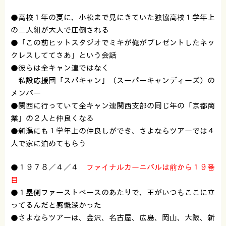
●高校１年の夏に、小松まで見にきていた独協高校１学年上
の二人組が大人で圧倒される
●「この前ヒットスタジオでミキが俺がプレゼントしたネッ
クレスしててさあ」という会話
●彼らは全キャン連ではなく
私設応援団「スパキャン」（スーパーキャンディーズ）の
メンバー
●関西に行っていて全キャン連関西支部の同じ年の「京都商
業」の２人と仲良くなる
●新潟にも１学年上の仲良しができ、さよならツアーでは４
人で家に泊めてもらう
●１９７８／４／４
ファイナルカーニバルは前から１９番
目
●１塁側ファーストベースのあたりで、王がいつもここに立
ってるんだと感慨深かった
●
さよならツアーは、金沢、名古屋、広島、岡山、大阪、新