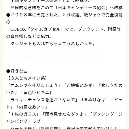
「全国キャンディーズ連盟」という呼称を、
発展的な意味をこめて「日本キャンディーズ協会」へ改称
●２００８年に発売された、２０枚組、紙ジャケで完全復刻
の
CDBOX「タイムカプセル」では、ブックレット、附録等
の資料探しなどに協力。
クレジットも入れてもらえてうれしかった。
・・・・・・・・・・・・・・・・・・・・・・
●好きな曲
【３人ともメイン系】
「オムレツを作りましょう」「ご機嫌いかが」「悲しきため
いき」「黄色いビキニ」
「ラッキーチャンスを逃がさないで」「まぬけなキューピッ
ト」「内気なあいつ」
「１枚のガラス」「弱点見せたらダメよ」「ダンシング・ジ
ャンピング・ラブ」
「ハート泥棒」「気軽な旅」「銀河系まで飛んで行け！」