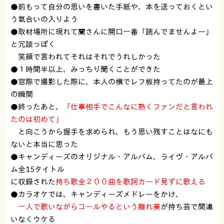
●前もって自分の思いを書いた手紙や、本を送っておくとい
う氣合いの入りよう
●取材場所に現れて蘭さんに開口一番「読んでませんよー」
と冗談っぽく
笑顔で言われてそれはそれでうれしかった
●１時間半以上、みっちり聞くことができた
●窓際で撮影した際に、本人の横でレフ板持ってたのが最上
の瞬間
●終ったあと、
「仕事相手でこんなに熱くファンだと言われ
たのは初めて」
と向こうから握手を求められ、もう思い残すことはなにも
ないと本当に思った
●キャンディーズのオリジナル・アルバム、ライヴ・アルバ
ム全15タイトル
に収録された
持ち歌全２００曲を歌詞カード見ずに歌える
●カラオケでは、キャンディーズメドレーをかけ、
一人で歌いながらコールやるという離れ業
が持ち芸で間違
いなくウケる