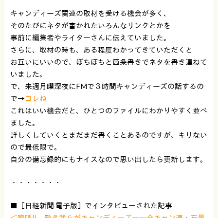
キャンディーズ関連の取材を受ける機会が多く、
そのたびにネタが書かれたいろんなリンクとかを
事前に編集者やライターさんに伝えていました。
さらに、取材の時も、ある程度わかってきていただくと
お互いにいいので、ぼちぼちと箇条書きでネタを書き連ねて
いました。
で、来週月曜深夜にFMで３時間キャンディーズの話するの
で→
コレね
これはいい機会だと、ひとつのファイルにわかりやすく並べ
ました。
詳しくしていくとまだまだ書くことあるのですが、キリない
ので最低限で。
自分の備忘録的にもナイスなので思い出したら更新します。
・・・・・・・
■［日経新聞 電子版］でインタビューされた記事
＜嗚呼!! 熱き我らがキャンディーズ――全キャン連・石黒