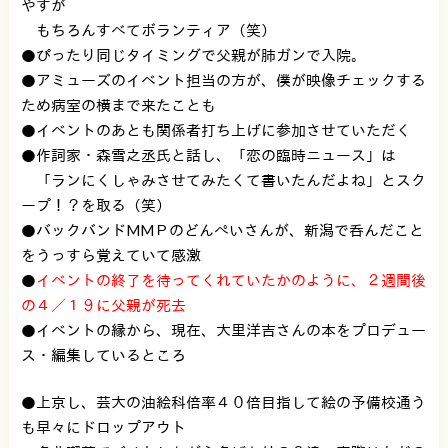
やすが
もちろんすべてボランティア（笑）
●ぴったり同じタイミングで父親が肺ガンで入院。
●アミューズのイベント担当の方が、僕が映像チェックする
ため病室の横まで来たことも
●イベントのあとも関係者打ち上げに参加させていただく
●作詞家・森雪之丞氏と話し、「恋の臨時ニュース」は
「ランにくしゃみさせてみたくて書いたんだよね」とスク
ープ！？を取る（笑）
●バックバンドMMＰのどんぺいさんが、新潟で呑んだこと
をうっすら覚えていて感激
●
イベントの終了を待ってくれていたかのように、２週間後
の４／１９に父親が死去
●イベントの縁から、現在、大里洋吉さんの本をプロデュー
ス・編集しているところ
●上京し、芸大の油絵科倍率４０倍目指して絵の予備校通う
も早々にドロップアウト