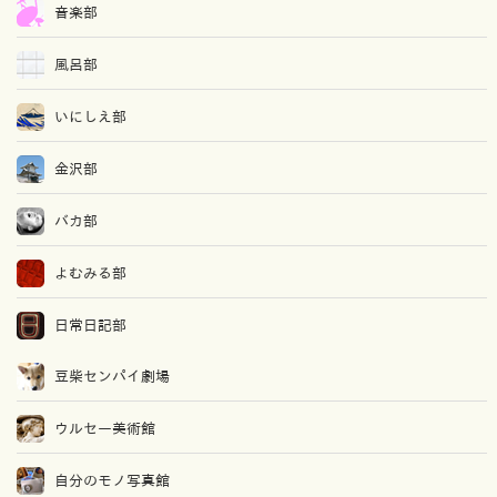
音楽部
風呂部
いにしえ部
金沢部
バカ部
よむみる部
日常日記部
豆柴センパイ劇場
ウルセー美術館
自分のモノ写真館