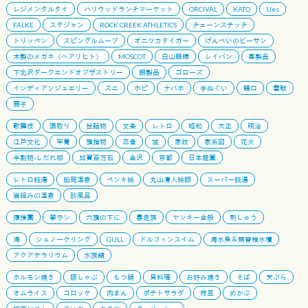
レジメンタルタイ
ハリウッドランチマーケット
ORCIVAL
KATO
Ues
FALKE
スタジャン
ROCK CREEK ATHLETICS
チェーンステッチ
トリッペン
スピングルムーブ
オニツカタイガー
げんべいのビーサン
木製のメガネ（ヘアリヒト）
MOSCOT
白山眼鏡
レイバン
革製品
下北沢ダークエンドオブザストリー
銀製品
ゴローズ
インディアンジュエリー
ズニ
ホピ
ナバホ
手ぬぐい
鯉口
雪駄
扇子
歌舞伎
隈取り
世話物
文楽
レトロ
昭和
大正
明治
江戸文化
甲冑
旗指物
忍者
城
家紋
家系図
花火
半割物-しだれ柳
加賀百万石
金沢
京都
日本庭園
レトロ銭湯
船岡温泉
ペンキ絵
丸山清人絵師
スーパー銭湯
岩組みの温泉
砂風呂
應援團
學ラン
六旗の下に
暴走族
ヤンキー全般
刺しゅう
海
シュノーケリング
GULL
ドルフィンスイム
海水魚＆無脊椎水槽
アクアテラリウム
水族館
ホルモン焼き
豚しゃぶ
もつ鍋
貝料理
お好み焼き
そば
天ぷら
オムライス
コロッケ
肉まん
ポテトサラダ
枝豆
めかぶ