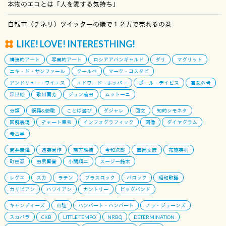
本物のエコとは「人を愛する気持ち」
自転車（チネリ）ツイッターの縁で１２万で売れるの巻
LIKE! LOVE! INTERESTHING!
構造的アート
写実的アート
ロシアアバンギャルド
ダリ
マグリット
ニキ・ド・サンファール
クールベ
マーク・コスタビ
アンドリュー・ワイエス
エドワード・ホッパー
ポール・デイビス
宮武外骨
浮世絵
歌川国芳
ジョン前田
ムットーニ
分類
網羅&俯瞰
ことば遊び
ダジャレ
回文
知的シモネタ
図解表現
チャート思考
インフォグラフィック
図像
ダイヤグラム
考古学
筒井康隆
遠藤周作
南方熊楠
今和次郎
西岡文彦
布施英利
町田忍
田尻賢誉
小関順二
スージー鈴木
レゲエ
スカ
ラテン
ブラスロック
バロック
昭和歌謡
カリビアン
ハワイアン
カントリー
ビッグバンド
キャンディーズ
山弦
ハンバート・ハンバート
ノラ・ジョーンズ
スカパラ
CKB
LITTLE TEMPO
NRBQ
DETERMINATION