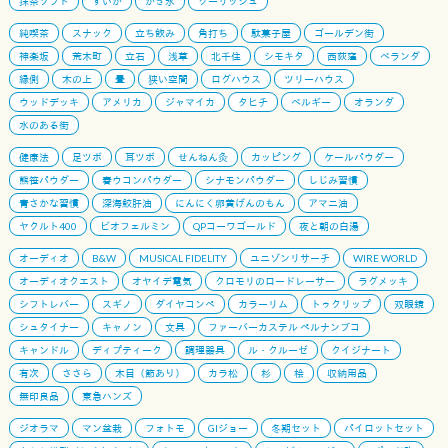
抹茶ソフト
すいか
かき氷
クーリッシュ
純喫茶
スナック
立ち飲み
角打ち
駄菓子屋
ゴールデン街
神楽坂
荒木町
立石
浅草
北千住
シモキタ
西荻窪
ベランダ
縁側
木の上
畳
狭い空間
ログハウス
ツリーハウス
ウッドデッキ
アメリカ
ジャマイカ
タヒチ
ベルギー
オランダ
水のある街
健康法
足ツボ
耳ツボ
せんねん灸
カッピング
ケールパウダー
熊笹パウダー
春ウコンパウダー
シナモンパウダー
しじみ習慣
青さかな習慣
深海鮫肝油
にんにく卵黄げんのもん
アマニ油
ヤクルト400
ビオフェルミン
QPコーワゴールド
夜と朝の白湯
オーディオ
B&W
MUSICAL FIDELITY
ユニゾンリサーチ
WIRE WORLD
オーディオクエスト
オヤイデ電気
クロモリのロードレーサー
ラグメッキ
シフトレバー
スギノ
ダイヤコンペ
カラーリム
トゥクリップ
双眼鏡
シュタイナー
キャノン
文具
ファーバーカステル ペルナンブコ
キャンドル
ディプティーク
調理器具
ル・クルーゼ
クイジナート
有次
ささら
木目（節あり）
カラ松
杉
桧
収納用品
無印良品
東急ハンズ
ジオラマ
マン盆栽
フォトモ
GIジョー
冬期セット
パイロットセット