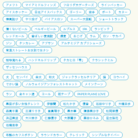
アメフト
マイアミドルフィンズ
フロリダ大ゲーターズ
ラインバッカー
アイスホッケー
日光アイスバックス
ゴーリー
空手
ボート
カヌー
棒高跳び
やり投げ
バイアスロン
スーパー大回転
ショートトラック
薄くないビール
ベルギービール
ルプルス
IPA
ランビック
レッドエール
香ばしい麦焼酎
爆麦
おこげ
ラム
ロン・サカパ
ジン
タンカレー
アブサン
アルテミジア カプリシューズ
常温ストレートお水別で氷ナシ
珈琲淹れる
ハンドネルドリップ
タカヒロ「雫」
クラシックミル
ザッセンハウス
犬
センパイ
柴犬
和犬
ジャックラッセルテリア
猫
コウハイ
でかい猫
ノルウェイジアンフォレストキャット
メインクーン
ラン
全キャン連
コール
紙テープ
PAPER PLANE LOVE
黒目が多い女性タレント
伊藤蘭
松たか子
優香
石田ゆり子
大橋未歩
森高千里
三浦りさ子
堂真理子
黒木華
蓮佛美沙子
松岡茉優
浜辺美波
大川栄子
仁藤優子
大原麗子
栗田ひろみ
足立梨花
石橋杏奈
布製のカフスボタン
ラウンドカラー
クレリック
シンプルなタイバー