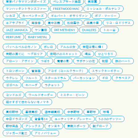
東京パノラママンボボーイズ
ペレスプラード楽団
氣志團
マンハッタントランスファー
FREETWOOD MAC
ミッシェル・ポルナレフ
シカゴ
カーペンターズ
ギルバート・オサリヴァン
ボブ・マーリー
エアサプライ
南佳孝
高中正義
松田聖子
森高千里
リコ・ロドリゲス
JAZZ JAMAICA
ヤン富田
PAT METHENY
DUALERS
トニー谷
PERFUME
BABY METAL
パッヘルベルのカノン
ボレロ
アルルの女
栄冠は君に輝く
荒野の果てに 〜グロリア
夜明けのスキャット
喝采
ひとりきり
アローン・アゲイン
つばさ
青春の影
サボテンの花
制服
鉄のハート
トロンボーン
管楽器
アコギ（コールクラーク）
スラックキーギター
ウクレレ
フルート
スチールドラム
パーカッション
ギロ
クラベスア
ゴゴベル
キハーダ
ラチェット
コンドルズ
ワールドオーダー
ミスター・ビーン
細かすぎて伝わらないモノマネ
高校野球
星稜高校
遊学館高校
中学野球
草野球
球場
中日ドラゴンズ
背番号14
ユーティリティプレーヤー
5-2-3のゲッツー
野球用品
アシックス
オンヨネ
東駒スポーツ
誠グローブ
ジャガーズ創工
アミノバリュー