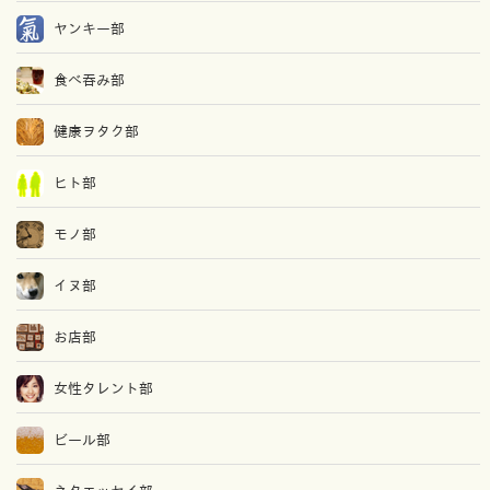
ヤンキー部
食べ吞み部
健康ヲタク部
ヒト部
モノ部
イヌ部
お店部
女性タレント部
ビール部