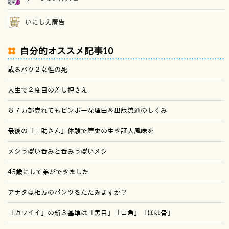
いにしえ廣告
自分的オススメ記事10
或るバツ２女性の死
人生で２度目の差し押さえ
８７万部売れてもビンボーな理由＆出版流通のしくみ
最後の「三助さん」体験で歴史の生き証人風味を
メシっぽい呑みと呑みっぽいメシ
45歳にして弟ができました
アナタは相方のパンツをたたみますか？
「カワイイ」の新３基準は「黒目」「口角」「ほほ骨」