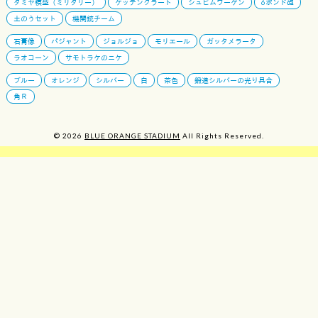
タミヤ模型（ミリタリー）
ケッテンクラート
シュビムワーゲン
6ポンド砲
土のうセット
機関銃チーム
石膏像
パジャント
ジョルジョ
モリエール
ガッタメラータ
ラオコーン
サモトラケのニケ
ブルー
オレンジ
シルバー
白
茶色
鍛造シルバーの光り具合
角Ｒ
© 2026
BLUE ORANGE STADIUM
All Rights Reserved.