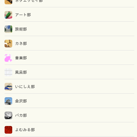
ネタエッセイ部
アート部
旅街部
カネ部
音楽部
風呂部
いにしえ部
金沢部
バカ部
よむみる部