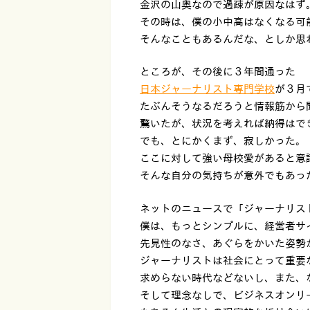
金沢の山奥なので過疎が原因なはず
その時は、僕の小中高はなくなる可
そんなこともあるんだな、としか思
ところが、その後に３年間通った
日本ジャーナリスト専門学校
が３月
たぶんそうなるだろうと情報筋から
驚いたが、状況を考えれば納得はで
でも、とにかくまず、寂しかった。
ここに対して強い母校愛があると意
そんな自分の気持ちが意外でもあっ
ネットのニュースで「ジャーナリス
僕は、もっとシンプルに、経営者サ
先見性のなさ、あぐらをかいた姿勢
ジャーナリストは社会にとって重要
求めらない時代などないし、また、
そして理念なしで、ビジネスオンリ