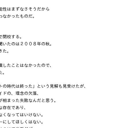
。
能性はまずなさそうだから
わなかったものだ。
で閉校する。
聞いたのは２００８年の秋。
きた。
識したことはなかったので、
た。
トの時代は終った」という見解も見受けたが、
イドの、理念の欠落、
が相まった失敗なんだと思う。
な存在であり、
なくなってはいけない。
ーにしてほしくはない。