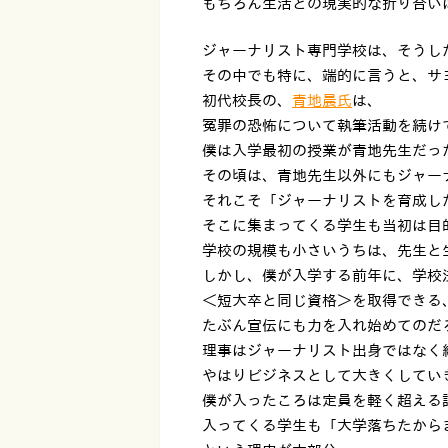
もちろん生活との現実的な折り合い
ジャーナリスト専門学校は、そうし
その中でも特に、端的に言うと、サ
初代校長の、
青地晨氏
は、
冤罪の恐怖について執筆活動を続け
僕は入学最初の授業が青地先生だっ
その頃は、青地先生以外にもジャー
それこそ「ジャーナリストを育成し
そこに集まってくる学生も当初は目
学校の規模も小さいうちは、先生と
しかし、僕が入学する前年に、学校
＜短大卒と同じ資格＞を取得できる
たぶん宣伝にも力を入れ始めてのだ
理事はジャーナリスト出身ではなく
やはりビジネスとして大きくしてい
僕が入ったころは定員を軽く超える
入ってくる学生も「大学落ちたから