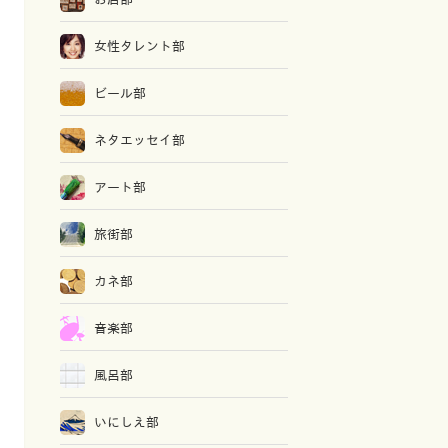
女性タレント部
ビール部
ネタエッセイ部
アート部
旅街部
カネ部
音楽部
風呂部
いにしえ部