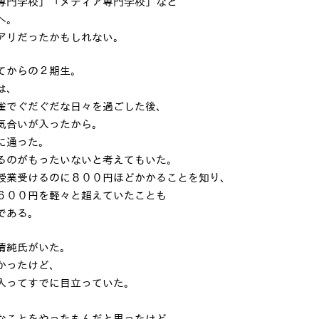
専門学校」「メディア専門学校」など
へ。
アリだったかもしれない。
てからの２期生。
は、
雀でぐだぐだな日々を過ごした後、
気合いが入ったから。
に通った。
るのがもったいないと考えてもいた。
授業受けるのに８００円ほどかかることを知り、
６００円を軽々と超えていたことも
である。
清純氏がいた。
かったけど、
入ってすでに目立っていた。
なことをやったもんだと思ったけど、