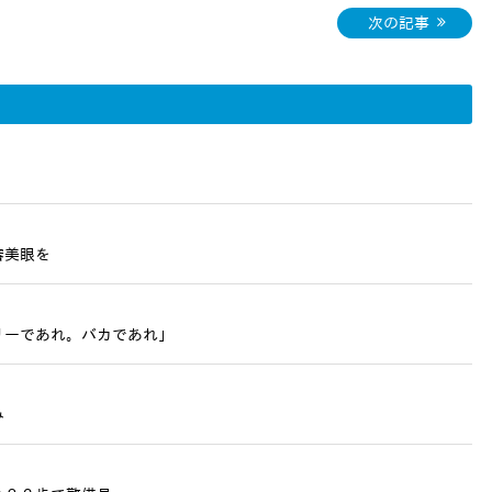
次の記事
審美眼を
リーであれ。バカであれ」
み