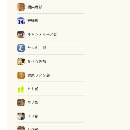
編集者部
野球部
キャンディーズ部
ヤンキー部
食べ吞み部
健康ヲタク部
ヒト部
モノ部
イヌ部
お店部