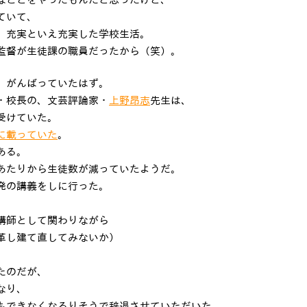
ていて、
、充実といえ充実した学校生活。
監督が生徒課の職員だったから（笑）。
、がんばっていたはず。
・校長の、文芸評論家・
上野昂志
先生は、
受けていた。
に載っていた
。
ある。
あたりから生徒数が減っていたようだ。
発の講義をしに行った。
講師として関わりながら
革し建て直してみないか）
たのだが、
なり、
もできなくなるりそうで辞退させていただいた。