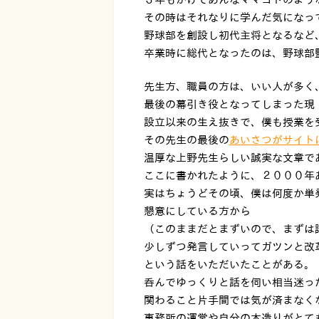
その時はそれなりに学んだ気になっ
野球部を創設し初代主将となるなど
卒業時に総代となったのは、野球部
先生方、職員の方は、いい人が多く
最後の幕引き役となってしまった現
設立以来の生え抜きで、僕も授業を
その先生の最後の
あいさつがサイト
温厚な上野先生らしい誠実な文章で
ここに書かれたように、２０００年
実はちょうどその頃、僕は何度か単
懇意にしている方から
（このままだとまずいので、まずは
少しずつ発言していってガツンと改
という話をいただいたことがある。
呑んでゆっくりと話を伺い相当迷っ
関わること片手間では気が済まなく
事務所の運営や自分の本造りがとて