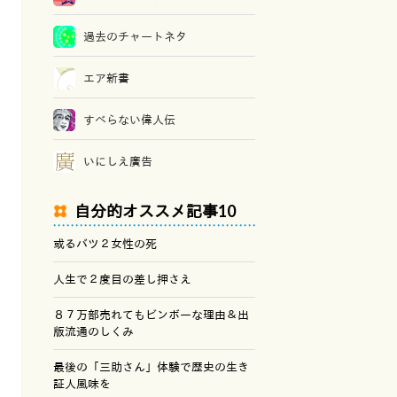
過去のチャートネタ
エア新書
すべらない偉人伝
いにしえ廣告
自分的オススメ記事10
或るバツ２女性の死
人生で２度目の差し押さえ
８７万部売れてもビンボーな理由＆出
版流通のしくみ
最後の「三助さん」体験で歴史の生き
証人風味を