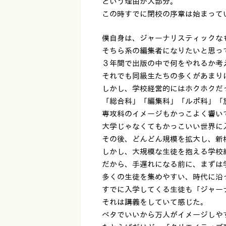
という理由が大部分。
この時すでに閉校の序章は始まって
僕自身は、ジャーナリスティックな
そちら系の編集者になりたいと思っ
３年間で出版の中で何をやれるか考
それでも同級生たちの多くがあまり
しかし、学校経営的にはホクホクだ
「総合科」「編集科」「ルポ科」「
専攻科のイメージもかっこよく響い
大学じゃなくてもかっこいい世界に
その後、どんどん規模を拡大し、新
しかし、大規模な生徒を抱える学校
だから、手遅れになる前に、まずは
多くの生徒を集めやすい、時代に沿
すでに入学してくる生徒も「ジャー
それは講義をしていて感じた。
ベタでいいから万人がイメージしや