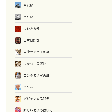
金沢部
バカ部
よむみる部
日常日記部
豆柴センパイ劇場
ウルセー美術館
自分のモノ写真館
ぞりん
ダジャレ商品開発
新しいモノの使い方