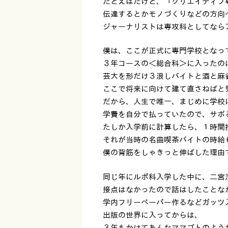
たとえばだけど、「クリエイティブ
伝達するとかモノづくりなどの方向
ジャーナリストは専攻科としてなら
僕は、ここが正式に専門学校となっ
３年コースの＜総合科＞に入ったの
芸大を形だけ３浪しバイトと酒と麻
ここで将来に向けて建て直さねばと
だから、人生で唯一、まじめに学校
学費を自分で払っていたので、サボ
たしか入学前に計算したら、１時間
それが当時の名曲喫茶バイトの時給
僕の背筋をしゃきっと伸ばした理由
同じ年にルポ科入学した中に、二宮
接点はなかったので話はしたことな
学内フリーペーパー作るなどガッツ
出版の世界に入ってからは、
３年もかけてあんなママゴトのよう