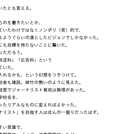
いたとも言える。
ものを書きたいとか、
ていたわけではなくノンポリ（笑）的で、
えようぐらいの漠としたビジョンでしかなかった。
にも目標を持たないことに驚いた。
っただろう。
放送科」「広告科」という
ていた。
入れるかも、という幻想をつきつけて。
校舎も建設。破竹の勢いのように見えた。
経営でジャーナリスト育成は無理があった。
学校名を、
ったリアルなものに変えればよかった。
ナリスト」を目指す人はほんの一握りだったはず。
すい言葉で、