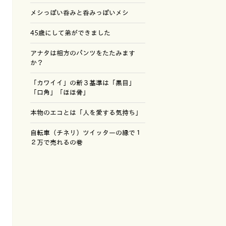
メシっぽい呑みと呑みっぽいメシ
45歳にして弟ができました
アナタは相方のパンツをたたみます
か？
「カワイイ」の新３基準は「黒目」
「口角」「ほほ骨」
本物のエコとは「人を愛する気持ち」
自転車（チネリ）ツイッターの縁で１
２万で売れるの巻