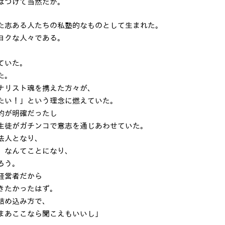
はつけて当然だが。
た志ある人たちの私塾的なものとして生まれた。
ヨクな人々である。
ていた。
た。
ナリスト魂を携えた方々が、
たい！」という理念に燃えていた。
的が明確だったし
生徒がガチンコで意志を通じあわせていた。
法人となり、
、なんてことになり、
ろう。
経営者だから
きたかったはず。
詰め込み方で、
まあここなら聞こえもいいし」