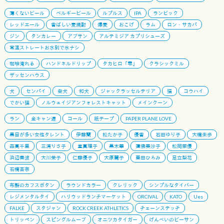
薄くないビール
ベルギービール
ルプルス
IPA
ランビック
レッドエール
香ばしい麦焼酎
爆麦
おこげ
ラム
ロン・サカパ
ジン
タンカレー
アブサン
アルテミジア カプリシューズ
常温ストレートお水別で氷ナシ
珈琲淹れる
ハンドネルドリップ
タカヒロ「雫」
クラシックミル
ザッセンハウス
犬
センパイ
柴犬
和犬
ジャックラッセルテリア
猫
コウハイ
でかい猫
ノルウェイジアンフォレストキャット
メインクーン
ラン
全キャン連
コール
紙テープ
PAPER PLANE LOVE
黒目が多い女性タレント
伊藤蘭
松たか子
優香
石田ゆり子
大橋未歩
森高千里
三浦りさ子
堂真理子
黒木華
蓮佛美沙子
松岡茉優
浜辺美波
大川栄子
仁藤優子
大原麗子
栗田ひろみ
足立梨花
石橋杏奈
布製のカフスボタン
ラウンドカラー
クレリック
シンプルなタイバー
レジメンタルタイ
ハリウッドランチマーケット
ORCIVAL
KATO
Ues
FALKE
スタジャン
ROCK CREEK ATHLETICS
チェーンステッチ
トリッペン
スピングルムーブ
オニツカタイガー
げんべいのビーサン