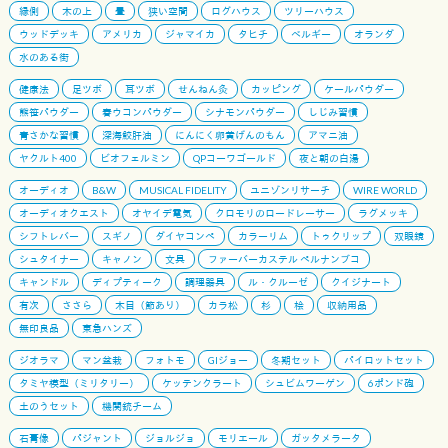
縁側
木の上
畳
狭い空間
ログハウス
ツリーハウス
ウッドデッキ
アメリカ
ジャマイカ
タヒチ
ベルギー
オランダ
水のある街
健康法
足ツボ
耳ツボ
せんねん灸
カッピング
ケールパウダー
熊笹パウダー
春ウコンパウダー
シナモンパウダー
しじみ習慣
青さかな習慣
深海鮫肝油
にんにく卵黄げんのもん
アマニ油
ヤクルト400
ビオフェルミン
QPコーワゴールド
夜と朝の白湯
オーディオ
B&W
MUSICAL FIDELITY
ユニゾンリサーチ
WIRE WORLD
オーディオクエスト
オヤイデ電気
クロモリのロードレーサー
ラグメッキ
シフトレバー
スギノ
ダイヤコンペ
カラーリム
トゥクリップ
双眼鏡
シュタイナー
キャノン
文具
ファーバーカステル ペルナンブコ
キャンドル
ディプティーク
調理器具
ル・クルーゼ
クイジナート
有次
ささら
木目（節あり）
カラ松
杉
桧
収納用品
無印良品
東急ハンズ
ジオラマ
マン盆栽
フォトモ
GIジョー
冬期セット
パイロットセット
タミヤ模型（ミリタリー）
ケッテンクラート
シュビムワーゲン
6ポンド砲
土のうセット
機関銃チーム
石膏像
パジャント
ジョルジョ
モリエール
ガッタメラータ