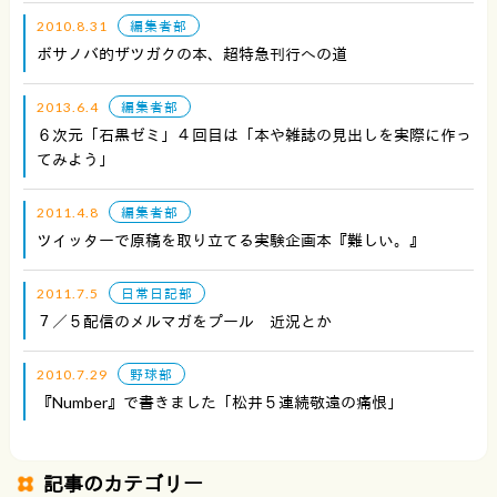
2010.8.31
編集者部
ボサノバ的ザツガクの本、超特急刊行への道
2013.6.4
編集者部
６次元「石黒ゼミ」４回目は「本や雑誌の見出しを実際に作っ
てみよう」
2011.4.8
編集者部
ツイッターで原稿を取り立てる実験企画本『難しい。』
2011.7.5
日常日記部
７／５配信のメルマガをプール 近況とか
2010.7.29
野球部
『Number』で書きました「松井５連続敬遠の痛恨」
記事のカテゴリー