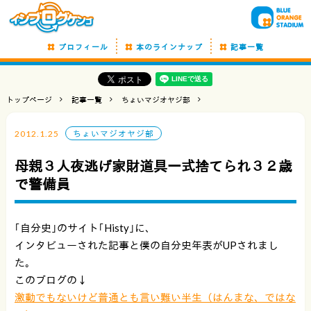
プロフィール
本のラインナップ
記事一覧
トップページ
記事一覧
ちょいマジオヤジ部
2012.1.25
ちょいマジオヤジ部
母親３人夜逃げ家財道具一式捨てられ３２歳
で警備員
｢自分史｣のサイト｢Histy｣に、
インタビューされた記事と僕の自分史年表がUPされまし
た。
このブログの↓
激動でもないけど普通とも言い難い半生（はんまな、ではな