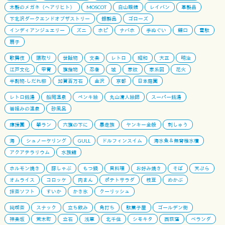
木製のメガネ（ヘアリヒト）
MOSCOT
白山眼鏡
レイバン
革製品
下北沢ダークエンドオブザストリー
銀製品
ゴローズ
インディアンジュエリー
ズニ
ホピ
ナバホ
手ぬぐい
鯉口
雪駄
扇子
歌舞伎
隈取り
世話物
文楽
レトロ
昭和
大正
明治
江戸文化
甲冑
旗指物
忍者
城
家紋
家系図
花火
半割物-しだれ柳
加賀百万石
金沢
京都
日本庭園
レトロ銭湯
船岡温泉
ペンキ絵
丸山清人絵師
スーパー銭湯
岩組みの温泉
砂風呂
應援團
學ラン
六旗の下に
暴走族
ヤンキー全般
刺しゅう
海
シュノーケリング
GULL
ドルフィンスイム
海水魚＆無脊椎水槽
アクアテラリウム
水族館
ホルモン焼き
豚しゃぶ
もつ鍋
貝料理
お好み焼き
そば
天ぷら
オムライス
コロッケ
肉まん
ポテトサラダ
枝豆
めかぶ
抹茶ソフト
すいか
かき氷
クーリッシュ
純喫茶
スナック
立ち飲み
角打ち
駄菓子屋
ゴールデン街
神楽坂
荒木町
立石
浅草
北千住
シモキタ
西荻窪
ベランダ