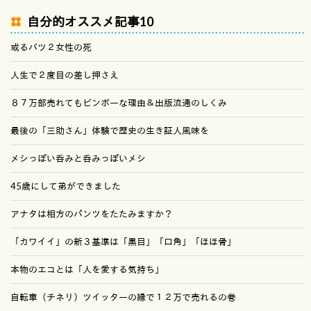
自分的オススメ記事10
或るバツ２女性の死
人生で２度目の差し押さえ
８７万部売れてもビンボーな理由＆出版流通のしくみ
最後の「三助さん」体験で歴史の生き証人風味を
メシっぽい呑みと呑みっぽいメシ
45歳にして弟ができました
アナタは相方のパンツをたたみますか？
「カワイイ」の新３基準は「黒目」「口角」「ほほ骨」
本物のエコとは「人を愛する気持ち」
自転車（チネリ）ツイッターの縁で１２万で売れるの巻