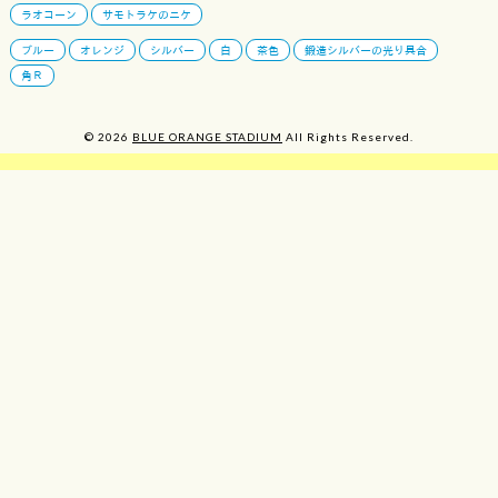
ラオコーン
サモトラケのニケ
ブルー
オレンジ
シルバー
白
茶色
鍛造シルバーの光り具合
角Ｒ
© 2026
BLUE ORANGE STADIUM
All Rights Reserved.