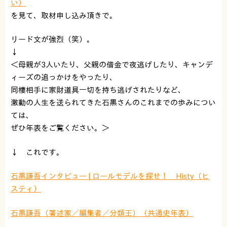
い）
を見て、取材申し込み頂きで。
リード文が強烈（笑）。
↓
＜母親が3人いたり、父親の借金で夜逃げしたり、キャンデ
ィーズの追っかけをやったり、
同棲相手に家財道具一切を持ち逃げされたりなど、
激動の人生を送られてきた石黒さんのこれまでの歩みについ
ては、
ぜひ年表をご覧ください。＞
↓ これです。
石黒謙吾インタビュー | ロールモデルを探せ！ Histy（ヒ
スティ）
石黒謙吾（著述家／編集者／分類王）（共通史年表）