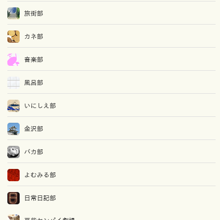
旅街部
カネ部
音楽部
風呂部
いにしえ部
金沢部
バカ部
よむみる部
日常日記部