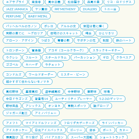
エアサプライ
南佳孝
高中正義
松田聖子
森高千里
リコ・ロドリゲス
JAZZ JAMAICA
ヤン富田
PAT METHENY
DUALERS
トニー谷
PERFUME
BABY METAL
パッヘルベルのカノン
ボレロ
アルルの女
栄冠は君に輝く
荒野の果てに 〜グロリア
夜明けのスキャット
喝采
ひとりきり
アローン・アゲイン
つばさ
青春の影
サボテンの花
制服
鉄のハート
トロンボーン
管楽器
アコギ（コールクラーク）
スラックキーギター
ウクレレ
フルート
スチールドラム
パーカッション
ギロ
クラベスア
ゴゴベル
キハーダ
ラチェット
コンドルズ
ワールドオーダー
ミスター・ビーン
細かすぎて伝わらないモノマネ
高校野球
星稜高校
遊学館高校
中学野球
草野球
球場
中日ドラゴンズ
背番号14
ユーティリティプレーヤー
5-2-3のゲッツー
野球用品
アシックス
オンヨネ
東駒スポーツ
誠グローブ
ジャガーズ創工
アミノバリュー
アメフト
マイアミドルフィンズ
フロリダ大ゲーターズ
ラインバッカー
アイスホッケー
日光アイスバックス
ゴーリー
空手
ボート
カヌー
棒高跳び
やり投げ
バイアスロン
スーパー大回転
ショートトラック