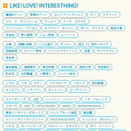
LIKE! LOVE! INTERESTHING!
構造的アート
写実的アート
ロシアアバンギャルド
ダリ
マグリット
ニキ・ド・サンファール
クールベ
マーク・コスタビ
アンドリュー・ワイエス
エドワード・ホッパー
ポール・デイビス
宮武外骨
浮世絵
歌川国芳
ジョン前田
ムットーニ
分類
網羅&俯瞰
ことば遊び
ダジャレ
回文
知的シモネタ
図解表現
チャート思考
インフォグラフィック
図像
ダイヤグラム
考古学
筒井康隆
遠藤周作
南方熊楠
今和次郎
西岡文彦
布施英利
町田忍
田尻賢誉
小関順二
スージー鈴木
レゲエ
スカ
ラテン
ブラスロック
バロック
昭和歌謡
カリビアン
ハワイアン
カントリー
ビッグバンド
キャンディーズ
山弦
ハンバート・ハンバート
ノラ・ジョーンズ
スカパラ
CKB
LITTLE TEMPO
NRBQ
DETERMINATION
東京パノラママンボボーイズ
ペレスプラード楽団
氣志團
マンハッタントランスファー
FREETWOOD MAC
ミッシェル・ポルナレフ
シカゴ
カーペンターズ
ギルバート・オサリヴァン
ボブ・マーリー