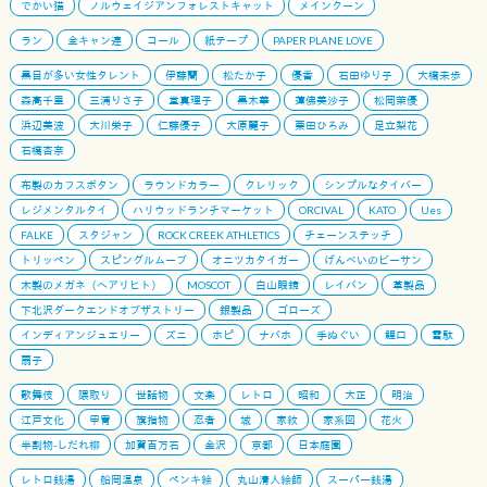
でかい猫
ノルウェイジアンフォレストキャット
メインクーン
ラン
全キャン連
コール
紙テープ
PAPER PLANE LOVE
黒目が多い女性タレント
伊藤蘭
松たか子
優香
石田ゆり子
大橋未歩
森高千里
三浦りさ子
堂真理子
黒木華
蓮佛美沙子
松岡茉優
浜辺美波
大川栄子
仁藤優子
大原麗子
栗田ひろみ
足立梨花
石橋杏奈
布製のカフスボタン
ラウンドカラー
クレリック
シンプルなタイバー
レジメンタルタイ
ハリウッドランチマーケット
ORCIVAL
KATO
Ues
FALKE
スタジャン
ROCK CREEK ATHLETICS
チェーンステッチ
トリッペン
スピングルムーブ
オニツカタイガー
げんべいのビーサン
木製のメガネ（ヘアリヒト）
MOSCOT
白山眼鏡
レイバン
革製品
下北沢ダークエンドオブザストリー
銀製品
ゴローズ
インディアンジュエリー
ズニ
ホピ
ナバホ
手ぬぐい
鯉口
雪駄
扇子
歌舞伎
隈取り
世話物
文楽
レトロ
昭和
大正
明治
江戸文化
甲冑
旗指物
忍者
城
家紋
家系図
花火
半割物-しだれ柳
加賀百万石
金沢
京都
日本庭園
レトロ銭湯
船岡温泉
ペンキ絵
丸山清人絵師
スーパー銭湯