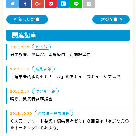
新しい記事
次の記事
関連記事
2010.2.15
ヒト部
暴走族発、少年院、南米経由、新聞記者着
2011.1.27
編集者部
「編集者的酒場ゼミナール」をアミューズミュージアムで
2010.2.27
ヤンキー部
嗚呼、我武者羅應援團
2013.10.30
発想法＆思考法部
６次元「チャート発想＋編集思考ゼミ」８回目は「身近な○○
をネーミングしてみよう」