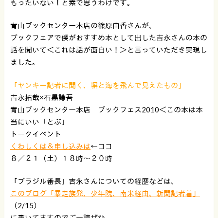
もったいない！と素で思うわけです。
青山ブックセンター本店の篠原由香さんが、
ブックフェアで僕がおすすめ本として出した吉永さんの本の
話を聞いて＜これは話が面白い！＞と言っていただき実現し
ました。
「ヤンキー記者に聞く、塀と海を飛んで見えたもの」
吉永拓哉×石黒謙吾
青山ブックセンター本店 ブックフェス2010＜この本は本
当にいい「とぶ」
トークイベント
くわしくは＆申し込みは
←ココ
８／２１（土）１８時〜２０時
「ブラジル番長」吉永さんについての経歴などは、
このブログ「暴走族発、少年院、南米経由、新聞記者着」
（2/15）
に書いてますのでご一読ぜひ。