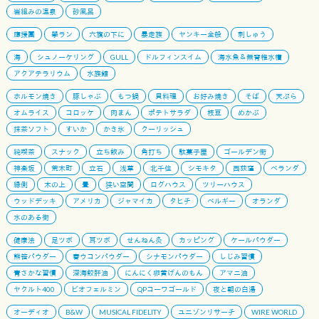
岩組みの温泉
砂風呂
應援團
學ラン
六旗の下に
暴走族
ヤンキー全般
刺しゅう
海
シュノーケリング
GULL
ドルフィンスイム
海水魚＆無脊椎水槽
アクアテラリウム
水族館
ホルモン焼き
豚しゃぶ
もつ鍋
貝料理
お好み焼き
そば
天ぷら
オムライス
コロッケ
肉まん
ポテトサラダ
枝豆
めかぶ
抹茶ソフト
すいか
かき氷
クーリッシュ
純喫茶
スナック
立ち飲み
角打ち
駄菓子屋
ゴールデン街
神楽坂
荒木町
立石
浅草
北千住
シモキタ
西荻窪
ベランダ
縁側
木の上
畳
狭い空間
ログハウス
ツリーハウス
ウッドデッキ
アメリカ
ジャマイカ
タヒチ
ベルギー
オランダ
水のある街
健康法
足ツボ
耳ツボ
せんねん灸
カッピング
ケールパウダー
熊笹パウダー
春ウコンパウダー
シナモンパウダー
しじみ習慣
青さかな習慣
深海鮫肝油
にんにく卵黄げんのもん
アマニ油
ヤクルト400
ビオフェルミン
QPコーワゴールド
夜と朝の白湯
オーディオ
B&W
MUSICAL FIDELITY
ユニゾンリサーチ
WIRE WORLD