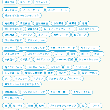
ゴゴベル
キハーダ
ラチェット
コンドルズ
ワールドオーダー
ミスター・ビーン
細かすぎて伝わらないモノマネ
高校野球
星稜高校
遊学館高校
中学野球
草野球
球場
中日ドラゴンズ
背番号14
ユーティリティプレーヤー
5-2-3のゲッツー
野球用品
アシックス
オンヨネ
東駒スポーツ
誠グローブ
ジャガーズ創工
アミノバリュー
アメフト
マイアミドルフィンズ
フロリダ大ゲーターズ
ラインバッカー
アイスホッケー
日光アイスバックス
ゴーリー
空手
ボート
カヌー
棒高跳び
やり投げ
バイアスロン
スーパー大回転
ショートトラック
薄くないビール
ベルギービール
ルプルス
IPA
ランビック
レッドエール
香ばしい麦焼酎
爆麦
おこげ
ラム
ロン・サカパ
ジン
タンカレー
アブサン
アルテミジア カプリシューズ
常温ストレートお水別で氷ナシ
珈琲淹れる
ハンドネルドリップ
タカヒロ「雫」
クラシックミル
ザッセンハウス
犬
センパイ
柴犬
和犬
ジャックラッセルテリア
猫
コウハイ