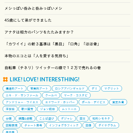
メシっぽい呑みと呑みっぽいメシ
45歳にして弟ができました
アナタは相方のパンツをたたみますか？
「カワイイ」の新３基準は「黒目」「口角」「ほほ骨」
本物のエコとは「人を愛する気持ち」
自転車（チネリ）ツイッターの縁で１２万で売れるの巻
LIKE! LOVE! INTERESTHING!
構造的アート
写実的アート
ロシアアバンギャルド
ダリ
マグリット
ニキ・ド・サンファール
クールベ
マーク・コスタビ
アンドリュー・ワイエス
エドワード・ホッパー
ポール・デイビス
宮武外骨
浮世絵
歌川国芳
ジョン前田
ムットーニ
分類
網羅&俯瞰
ことば遊び
ダジャレ
回文
知的シモネタ
図解表現
チャート思考
インフォグラフィック
図像
ダイヤグラム
考古学