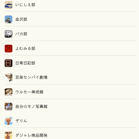
いにしえ部
金沢部
バカ部
よむみる部
日常日記部
豆柴センパイ劇場
ウルセー美術館
自分のモノ写真館
ぞりん
ダジャレ商品開発