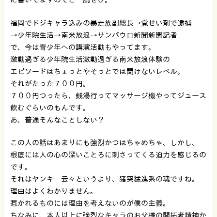
福岡でドジキャラ込みの暴走族副総長→覚せい剤で逮捕
→少年院生活→南米放浪→サンパウロ新聞新聞記者
で、今は青少年への講演活動もやってます。
激動過ぎる少年院生活激動過ぎる南米放浪体験の
エピソードはちょっとやそっとでは聞けないレベル。
それがたった７００円。
７００円つったら、銭湯行ってマッサージ機やってジュース
飲むぐらいのもんです。
あ、普通そんなことしない？
この人の話はあまりにも強烈かつはちゃめちゃ、しかし、
根底には人の心の深いことろに刺さってくる迫力を感じるの
です。
それはヤンキー云々というより、猪突猛進系の魂ですね。
理由はよくわかりません。
惹かれるものには理由を考えないのが僕の主義。
ちなみに、本人以上に強烈なキャラのお父様の開拓者精神か