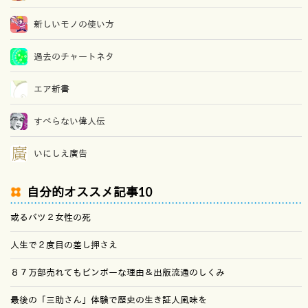
新しいモノの使い方
過去のチャートネタ
エア新書
すべらない偉人伝
いにしえ廣告
自分的オススメ記事10
或るバツ２女性の死
人生で２度目の差し押さえ
８７万部売れてもビンボーな理由＆出版流通のしくみ
最後の「三助さん」体験で歴史の生き証人風味を