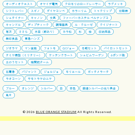
オーディオクエスト
オヤイデ電気
クロモリのロードレーサー
ラグメッキ
シフトレバー
スギノ
ダイヤコンペ
カラーリム
トゥクリップ
双眼鏡
シュタイナー
キャノン
文具
ファーバーカステル ペルナンブコ
キャンドル
ディプティーク
調理器具
ル・クルーゼ
クイジナート
有次
ささら
木目（節あり）
カラ松
杉
桧
収納用品
無印良品
東急ハンズ
ジオラマ
マン盆栽
フォトモ
GIジョー
冬期セット
パイロットセット
タミヤ模型（ミリタリー）
ケッテンクラート
シュビムワーゲン
6ポンド砲
土のうセット
機関銃チーム
石膏像
パジャント
ジョルジョ
モリエール
ガッタメラータ
ラオコーン
サモトラケのニケ
ブルー
オレンジ
シルバー
白
茶色
鍛造シルバーの光り具合
角Ｒ
© 2026
BLUE ORANGE STADIUM
All Rights Reserved.