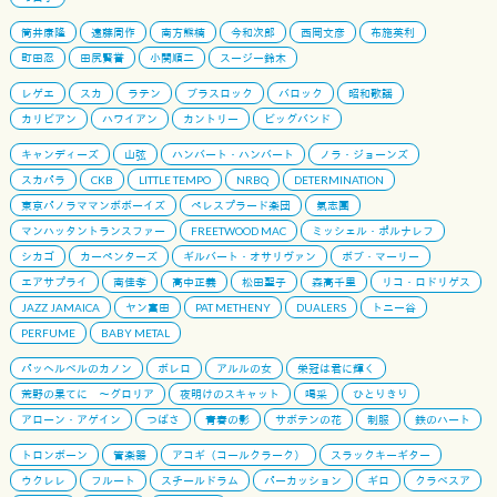
筒井康隆
遠藤周作
南方熊楠
今和次郎
西岡文彦
布施英利
町田忍
田尻賢誉
小関順二
スージー鈴木
レゲエ
スカ
ラテン
ブラスロック
バロック
昭和歌謡
カリビアン
ハワイアン
カントリー
ビッグバンド
キャンディーズ
山弦
ハンバート・ハンバート
ノラ・ジョーンズ
スカパラ
CKB
LITTLE TEMPO
NRBQ
DETERMINATION
東京パノラママンボボーイズ
ペレスプラード楽団
氣志團
マンハッタントランスファー
FREETWOOD MAC
ミッシェル・ポルナレフ
シカゴ
カーペンターズ
ギルバート・オサリヴァン
ボブ・マーリー
エアサプライ
南佳孝
高中正義
松田聖子
森高千里
リコ・ロドリゲス
JAZZ JAMAICA
ヤン富田
PAT METHENY
DUALERS
トニー谷
PERFUME
BABY METAL
パッヘルベルのカノン
ボレロ
アルルの女
栄冠は君に輝く
荒野の果てに 〜グロリア
夜明けのスキャット
喝采
ひとりきり
アローン・アゲイン
つばさ
青春の影
サボテンの花
制服
鉄のハート
トロンボーン
管楽器
アコギ（コールクラーク）
スラックキーギター
ウクレレ
フルート
スチールドラム
パーカッション
ギロ
クラベスア