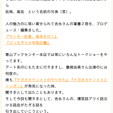
ら
拓哉、高拓 という名前の兄弟（笑）。
人の魅力のに吸い寄せられて吉永さんの著書２冊を、プロデ
ュース・編集ました。
『ヤンキー記者、南米を行く』
『ぶっちぎり少年院白書』
青山ブックセンター本店では常にいろんなトークショーをや
ってます。
アート系のにもたまに行きますし、豊崎由美さん出演のには
何度か。
僕も
『ナガオカケンメイのやりかた』
『ナガオカケンメイと
ニッポン』
が発売になった時、
聞き手として出たこともあります。
そして今回も聞き手として、吉永さんの、爆笑話アツイ話泣
ける話血がたぎる話を
引き出していこうという。