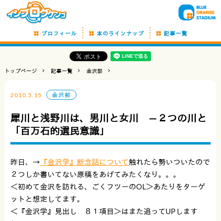
プロフィール
本のラインナップ
記事一覧
トップページ
記事一覧
金沢部
2010.5.15
金沢部
犀川と浅野川は、男川と女川 —２つの川と
「百万石的選民意識」
昨日、→
『金沢学』断念話について
触れたら勢いついたので
２つしか書いてない原稿をあげてみたくなり。。。
＜初めて金沢を訪れる、ごくフツーのOL＞あたりをターゲ
ットと想定してます。
＜『金沢学』見出し ８１項目＞はまた追ってUPします