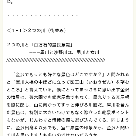
ね。
・・・・・・・・・・・・・・・・
＜１−１＞２つの川（街並み）
２つの川と「百万石的選民意識」
———犀川と浅野川は、男川と女川
/////////////////////////////////////////////////////////////////
「金沢でもっとも好きな景色はどこですか？」と聞かれる
と「犀川大橋の中ほどに立って医王山（いおうぜん）を望む
ところ」と答えている。僕にとってまっさきに思い出す金沢
の情景は、兼六園でも武家屋敷でもなく、黒光りする瓦屋根
を脇に配し、山に向かってすっと伸びる川面だ。犀川を含ん
だ景色は、特別に大きいわけでもなく際立った絶景ポイント
もないが、じんわりと情緒の懐に忍び込んでくる。同じよう
に、金沢出身者以外でも、室生犀星の印象から、金沢と聞い
て川を思い出す人も多いのではないだろうか。