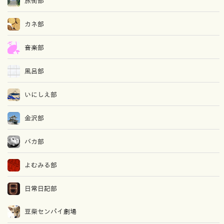
旅街部
カネ部
音楽部
風呂部
いにしえ部
金沢部
バカ部
よむみる部
日常日記部
豆柴センパイ劇場