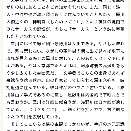
が川の袂にあることをご存知かもれない。また、同じく詩
人・中原中也が幼い頃に近くに住んでいたこともあり、犀川
大橋近くの「神明宮（しんめいぐう）」という神社の境内で
みたサーカスの記憶が、のちに「サーカス」という詩に昇華
したといわれている。
犀川に比べて線が細い浅野川は女川である。やさしい流れ
で、瀬も荒れない。ひがしの茶屋街の横に出て見れば眼下に
流れが見える感じの犀川に対して、このあたりはすぐ下に川
面がある。やはり京都でたとえれば、河原町裏の高瀬川をも
う少し広くした雰囲気だ。 文学者でこちらの出身であれば
泉鏡花や徳田秋声。山の作家として知られる深田久弥も一時
期近辺に住んでいた。彼は作品の中でこう書いている。「犀
川は山ノ手式であるのに反し、浅野川は内省的で下町式とで
も言おうか。犀川は洋画に似合うが、浅野川は日本画が適し
ている。」（『きたぐに』）。鋭く的を捉え方で、対照的な
ふたつの川を表現している。
そしてここからは僕の主観でしかないが、金沢の地元意識