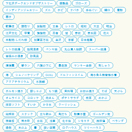
下北沢ダークエンドオブザストリー
銀製品
ゴローズ
インディアンジュエリー
ズニ
ホピ
ナバホ
手ぬぐい
鯉口
雪駄
扇子
歌舞伎
隈取り
世話物
文楽
レトロ
昭和
大正
明治
江戸文化
甲冑
旗指物
忍者
城
家紋
家系図
花火
半割物-しだれ柳
加賀百万石
金沢
京都
日本庭園
レトロ銭湯
船岡温泉
ペンキ絵
丸山清人絵師
スーパー銭湯
岩組みの温泉
砂風呂
應援團
學ラン
六旗の下に
暴走族
ヤンキー全般
刺しゅう
海
シュノーケリング
GULL
ドルフィンスイム
海水魚＆無脊椎水槽
アクアテラリウム
水族館
ホルモン焼き
豚しゃぶ
もつ鍋
貝料理
お好み焼き
そば
天ぷら
オムライス
コロッケ
肉まん
ポテトサラダ
枝豆
めかぶ
抹茶ソフト
すいか
かき氷
クーリッシュ
純喫茶
スナック
立ち飲み
角打ち
駄菓子屋
ゴールデン街
神楽坂
荒木町
立石
浅草
北千住
シモキタ
西荻窪
ベランダ
縁側
木の上
畳
狭い空間
ログハウス
ツリーハウス