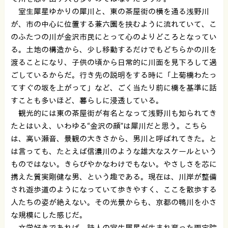
室生犀星ゆかりの犀川と、東の茶屋街の横を通る浅野川
が、市の中心に位置する兼六園を挟むように流れていて、こ
のふたつの川が金沢市民にとって心のよりどころとなってい
る。土地の構造から、少し移動するだけでもどちらかの川を
渡ることになり、子供の頃から日常的に川面を見下ろして過
ごしているからだ。行き先の説明をする時に「上菊橋わたっ
てすぐの坂を上がって」など、ごく当たり前に橋を基準に話
すことも多いほど、暮らしに浸透している。
観光的には東の茶屋街が有名となって浅野川も知られてき
たとはいえ、いわゆる“金沢の顔”は犀川だと思う。こちら
は、高い瀬音、景観の大きさから、男川と呼ばれてきた。と
は言っても、たとえば信濃川のような雄大なスケールという
ものではない。きらびやかなわけでもない。やさしさを芯に
携えた質実剛健な男、という趣である。現在は、川岸が整備
され遊歩道のようになっていて歩きやすく、ここを散歩する
人たちの姿が絶えない。その光景からも、京都の鴨川を小さ
な規模にした感じだ。
文学好きであれば、詩人の室生犀星が生まれ育った雨宝院