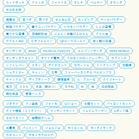
ウッドデッキ
アメリカ
ジャマイカ
タヒチ
ベルギー
オランダ
水のある街
健康法
足ツボ
耳ツボ
せんねん灸
カッピング
ケールパウダー
熊笹パウダー
春ウコンパウダー
シナモンパウダー
しじみ習慣
青さかな習慣
深海鮫肝油
にんにく卵黄げんのもん
アマニ油
ヤクルト400
ビオフェルミン
QPコーワゴールド
夜と朝の白湯
オーディオ
B&W
MUSICAL FIDELITY
ユニゾンリサーチ
WIRE WORLD
オーディオクエスト
オヤイデ電気
クロモリのロードレーサー
ラグメッキ
シフトレバー
スギノ
ダイヤコンペ
カラーリム
トゥクリップ
双眼鏡
シュタイナー
キャノン
文具
ファーバーカステル ペルナンブコ
キャンドル
ディプティーク
調理器具
ル・クルーゼ
クイジナート
有次
ささら
木目（節あり）
カラ松
杉
桧
収納用品
無印良品
東急ハンズ
ジオラマ
マン盆栽
フォトモ
GIジョー
冬期セット
パイロットセット
タミヤ模型（ミリタリー）
ケッテンクラート
シュビムワーゲン
6ポンド砲
土のうセット
機関銃チーム
石膏像
パジャント
ジョルジョ
モリエール
ガッタメラータ
ラオコーン
サモトラケのニケ