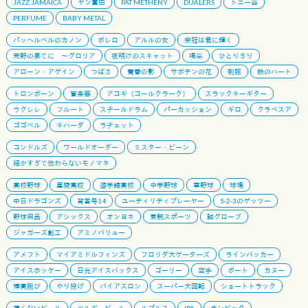
JAZZ JAMAICA
ヤン富田
PAT METHENY
DUALERS
トニー谷
PERFUME
BABY METAL
パッヘルベルのカノン
ボレロ
アルルの女
栄冠は君に輝く
荒野の果てに 〜グロリア
夜明けのスキャット
喝采
ひとりきり
アローン・アゲイン
つばさ
青春の影
サボテンの花
制服
鉄のハート
トロンボーン
管楽器
アコギ（コールクラーク）
スラックキーギター
ウクレレ
フルート
スチールドラム
パーカッション
ギロ
クラベスア
ゴゴベル
キハーダ
ラチェット
コンドルズ
ワールドオーダー
ミスター・ビーン
細かすぎて伝わらないモノマネ
高校野球
星稜高校
遊学館高校
中学野球
草野球
球場
中日ドラゴンズ
背番号14
ユーティリティプレーヤー
5-2-3のゲッツー
野球用品
アシックス
オンヨネ
東駒スポーツ
誠グローブ
ジャガーズ創工
アミノバリュー
アメフト
マイアミドルフィンズ
フロリダ大ゲーターズ
ラインバッカー
アイスホッケー
日光アイスバックス
ゴーリー
空手
ボート
カヌー
棒高跳び
やり投げ
バイアスロン
スーパー大回転
ショートトラック
薄くないビール
ベルギービール
ルプルス
IPA
ランビック