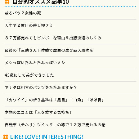
自分的オススメ記事10
或るバツ２女性の死
人生で２度目の差し押さえ
８７万部売れてもビンボーな理由＆出版流通のしくみ
最後の「三助さん」体験で歴史の生き証人風味を
メシっぽい呑みと呑みっぽいメシ
45歳にして弟ができました
アナタは相方のパンツをたたみますか？
「カワイイ」の新３基準は「黒目」「口角」「ほほ骨」
本物のエコとは「人を愛する気持ち」
自転車（チネリ）ツイッターの縁で１２万で売れるの巻
LIKE! LOVE! INTERESTHING!