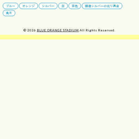
ブルー
オレンジ
シルバー
白
茶色
鍛造シルバーの光り具合
角Ｒ
© 2026
BLUE ORANGE STADIUM
All Rights Reserved.