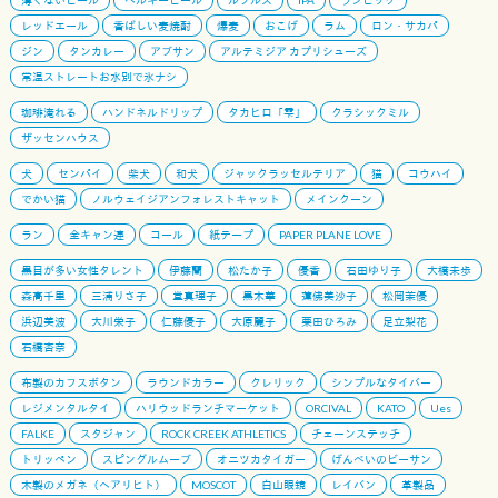
レッドエール
香ばしい麦焼酎
爆麦
おこげ
ラム
ロン・サカパ
ジン
タンカレー
アブサン
アルテミジア カプリシューズ
常温ストレートお水別で氷ナシ
珈琲淹れる
ハンドネルドリップ
タカヒロ「雫」
クラシックミル
ザッセンハウス
犬
センパイ
柴犬
和犬
ジャックラッセルテリア
猫
コウハイ
でかい猫
ノルウェイジアンフォレストキャット
メインクーン
ラン
全キャン連
コール
紙テープ
PAPER PLANE LOVE
黒目が多い女性タレント
伊藤蘭
松たか子
優香
石田ゆり子
大橋未歩
森高千里
三浦りさ子
堂真理子
黒木華
蓮佛美沙子
松岡茉優
浜辺美波
大川栄子
仁藤優子
大原麗子
栗田ひろみ
足立梨花
石橋杏奈
布製のカフスボタン
ラウンドカラー
クレリック
シンプルなタイバー
レジメンタルタイ
ハリウッドランチマーケット
ORCIVAL
KATO
Ues
FALKE
スタジャン
ROCK CREEK ATHLETICS
チェーンステッチ
トリッペン
スピングルムーブ
オニツカタイガー
げんべいのビーサン
木製のメガネ（ヘアリヒト）
MOSCOT
白山眼鏡
レイバン
革製品