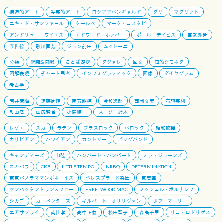
構造的アート
写実的アート
ロシアアバンギャルド
ダリ
マグリット
ニキ・ド・サンファール
クールベ
マーク・コスタビ
アンドリュー・ワイエス
エドワード・ホッパー
ポール・デイビス
宮武外骨
浮世絵
歌川国芳
ジョン前田
ムットーニ
分類
網羅&俯瞰
ことば遊び
ダジャレ
回文
知的シモネタ
図解表現
チャート思考
インフォグラフィック
図像
ダイヤグラム
考古学
筒井康隆
遠藤周作
南方熊楠
今和次郎
西岡文彦
布施英利
町田忍
田尻賢誉
小関順二
スージー鈴木
レゲエ
スカ
ラテン
ブラスロック
バロック
昭和歌謡
カリビアン
ハワイアン
カントリー
ビッグバンド
キャンディーズ
山弦
ハンバート・ハンバート
ノラ・ジョーンズ
スカパラ
CKB
LITTLE TEMPO
NRBQ
DETERMINATION
東京パノラママンボボーイズ
ペレスプラード楽団
氣志團
マンハッタントランスファー
FREETWOOD MAC
ミッシェル・ポルナレフ
シカゴ
カーペンターズ
ギルバート・オサリヴァン
ボブ・マーリー
エアサプライ
南佳孝
高中正義
松田聖子
森高千里
リコ・ロドリゲス