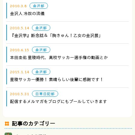
2010.3.8
金沢部
金沢人 冷奴の流儀
2010.5.14
金沢部
『金沢学』断念話＆「胸きゅん！乙女の金沢展」
2010.6.15
金沢部
本田圭佑 星稜時代、高校サッカー選手権の動画とか
2015.1.14
金沢部
星稜サッカー優勝！ 素晴らしい後輩に感謝です！
2010.5.31
日常日記部
配信するメルマガをブログにもプールしていきます
記事のカテゴリー