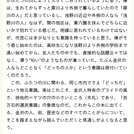
がふたつの川によって大きく二分されているように思う。僕
は、生れてからずっと犀川より外側で暮らしていたので「犀
川の人」だと思っているし、浅野川近辺や外側の人なら「浅
野川の人」なはず。間の地区は、兼六園を挟んでどちらに近
いかで別れている感じだ。明確に言われているわけではない
が、市民には多少なりとも意識を持っていると思う。僕がそ
う感じ始めたのは、高校生になり浅野川より外側の学校まで
通い始めてから。友人たちの中でも、直接的な話題云々では
なく、漂う“匂い”のようなものが違っていた。たぶん金沢の
人ならどことなく「どっちの人か」という意識は根付いてい
くのだろう。
この、ふたつの川に関わる、同じ市内でさえ「どっちだ」
という地元意識。実はこれこそ、金沢人特有のプライドの高
さ、排他的＝ケツの穴の小さいところ（失礼）であり、「百
万石的選民意識」の象徴なのだ。これからこの本に出てく
る、金沢の人、街、歴史などのすべてのことがらについて、
そこを踏まえながら読んでいただくと見通しがよくなると思
う。