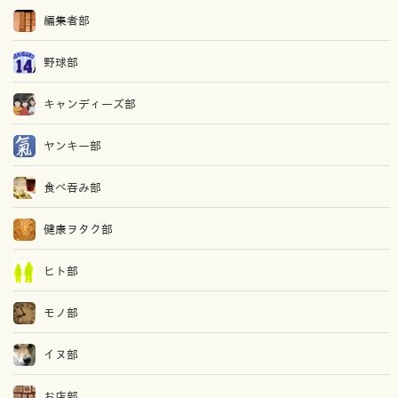
編集者部
野球部
キャンディーズ部
ヤンキー部
食べ吞み部
健康ヲタク部
ヒト部
モノ部
イヌ部
お店部