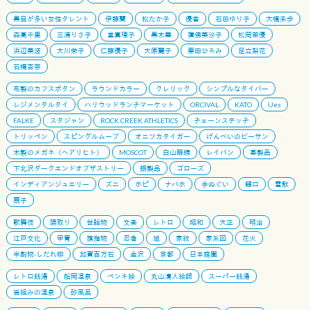
黒目が多い女性タレント
伊藤蘭
松たか子
優香
石田ゆり子
大橋未歩
森高千里
三浦りさ子
堂真理子
黒木華
蓮佛美沙子
松岡茉優
浜辺美波
大川栄子
仁藤優子
大原麗子
栗田ひろみ
足立梨花
石橋杏奈
布製のカフスボタン
ラウンドカラー
クレリック
シンプルなタイバー
レジメンタルタイ
ハリウッドランチマーケット
ORCIVAL
KATO
Ues
FALKE
スタジャン
ROCK CREEK ATHLETICS
チェーンステッチ
トリッペン
スピングルムーブ
オニツカタイガー
げんべいのビーサン
木製のメガネ（ヘアリヒト）
MOSCOT
白山眼鏡
レイバン
革製品
下北沢ダークエンドオブザストリー
銀製品
ゴローズ
インディアンジュエリー
ズニ
ホピ
ナバホ
手ぬぐい
鯉口
雪駄
扇子
歌舞伎
隈取り
世話物
文楽
レトロ
昭和
大正
明治
江戸文化
甲冑
旗指物
忍者
城
家紋
家系図
花火
半割物-しだれ柳
加賀百万石
金沢
京都
日本庭園
レトロ銭湯
船岡温泉
ペンキ絵
丸山清人絵師
スーパー銭湯
岩組みの温泉
砂風呂