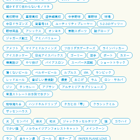
細かすぎて伝わらないモノマネ
高校野球
星稜高校
遊学館高校
中学野球
草野球
球場
中日ドラゴンズ
背番号14
ユーティリティプレーヤー
5-2-3のゲッツー
野球用品
アシックス
オンヨネ
東駒スポーツ
誠グローブ
ジャガーズ創工
アミノバリュー
アメフト
マイアミドルフィンズ
フロリダ大ゲーターズ
ラインバッカー
アイスホッケー
日光アイスバックス
ゴーリー
空手
ボート
カヌー
棒高跳び
やり投げ
バイアスロン
スーパー大回転
ショートトラック
薄くないビール
ベルギービール
ルプルス
IPA
ランビック
レッドエール
香ばしい麦焼酎
爆麦
おこげ
ラム
ロン・サカパ
ジン
タンカレー
アブサン
アルテミジア カプリシューズ
常温ストレートお水別で氷ナシ
珈琲淹れる
ハンドネルドリップ
タカヒロ「雫」
クラシックミル
ザッセンハウス
犬
センパイ
柴犬
和犬
ジャックラッセルテリア
猫
コウハイ
でかい猫
ノルウェイジアンフォレストキャット
メインクーン
ラン
全キャン連
コール
紙テープ
PAPER PLANE LOVE