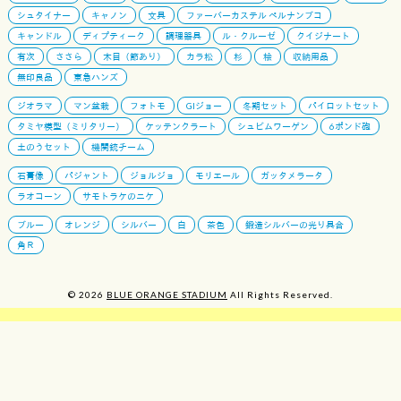
シュタイナー
キャノン
文具
ファーバーカステル ペルナンブコ
キャンドル
ディプティーク
調理器具
ル・クルーゼ
クイジナート
有次
ささら
木目（節あり）
カラ松
杉
桧
収納用品
無印良品
東急ハンズ
ジオラマ
マン盆栽
フォトモ
GIジョー
冬期セット
パイロットセット
タミヤ模型（ミリタリー）
ケッテンクラート
シュビムワーゲン
6ポンド砲
土のうセット
機関銃チーム
石膏像
パジャント
ジョルジョ
モリエール
ガッタメラータ
ラオコーン
サモトラケのニケ
ブルー
オレンジ
シルバー
白
茶色
鍛造シルバーの光り具合
角Ｒ
© 2026
BLUE ORANGE STADIUM
All Rights Reserved.