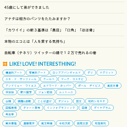
45歳にして弟ができました
アナタは相方のパンツをたたみますか？
「カワイイ」の新３基準は「黒目」「口角」「ほほ骨」
本物のエコとは「人を愛する気持ち」
自転車（チネリ）ツイッターの縁で１２万で売れるの巻
LIKE! LOVE! INTERESTHING!
構造的アート
写実的アート
ロシアアバンギャルド
ダリ
マグリット
ニキ・ド・サンファール
クールベ
マーク・コスタビ
アンドリュー・ワイエス
エドワード・ホッパー
ポール・デイビス
宮武外骨
浮世絵
歌川国芳
ジョン前田
ムットーニ
分類
網羅&俯瞰
ことば遊び
ダジャレ
回文
知的シモネタ
図解表現
チャート思考
インフォグラフィック
図像
ダイヤグラム
考古学
筒井康隆
遠藤周作
南方熊楠
今和次郎
西岡文彦
布施英利