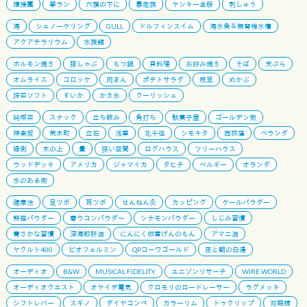
應援團
學ラン
六旗の下に
暴走族
ヤンキー全般
刺しゅう
海
シュノーケリング
GULL
ドルフィンスイム
海水魚＆無脊椎水槽
アクアテラリウム
水族館
ホルモン焼き
豚しゃぶ
もつ鍋
貝料理
お好み焼き
そば
天ぷら
オムライス
コロッケ
肉まん
ポテトサラダ
枝豆
めかぶ
抹茶ソフト
すいか
かき氷
クーリッシュ
純喫茶
スナック
立ち飲み
角打ち
駄菓子屋
ゴールデン街
神楽坂
荒木町
立石
浅草
北千住
シモキタ
西荻窪
ベランダ
縁側
木の上
畳
狭い空間
ログハウス
ツリーハウス
ウッドデッキ
アメリカ
ジャマイカ
タヒチ
ベルギー
オランダ
水のある街
健康法
足ツボ
耳ツボ
せんねん灸
カッピング
ケールパウダー
熊笹パウダー
春ウコンパウダー
シナモンパウダー
しじみ習慣
青さかな習慣
深海鮫肝油
にんにく卵黄げんのもん
アマニ油
ヤクルト400
ビオフェルミン
QPコーワゴールド
夜と朝の白湯
オーディオ
B&W
MUSICAL FIDELITY
ユニゾンリサーチ
WIRE WORLD
オーディオクエスト
オヤイデ電気
クロモリのロードレーサー
ラグメッキ
シフトレバー
スギノ
ダイヤコンペ
カラーリム
トゥクリップ
双眼鏡