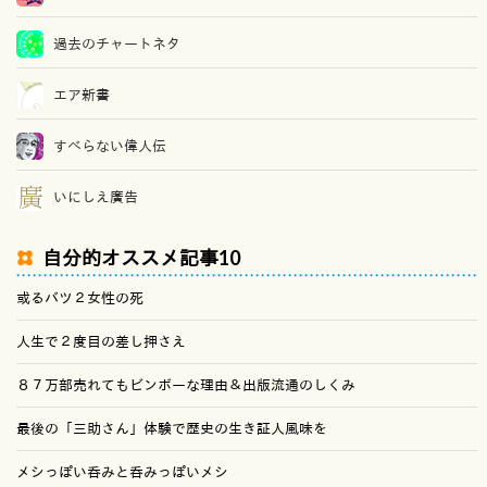
過去のチャートネタ
エア新書
すべらない偉人伝
いにしえ廣告
自分的オススメ記事10
或るバツ２女性の死
人生で２度目の差し押さえ
８７万部売れてもビンボーな理由＆出版流通のしくみ
最後の「三助さん」体験で歴史の生き証人風味を
メシっぽい呑みと呑みっぽいメシ