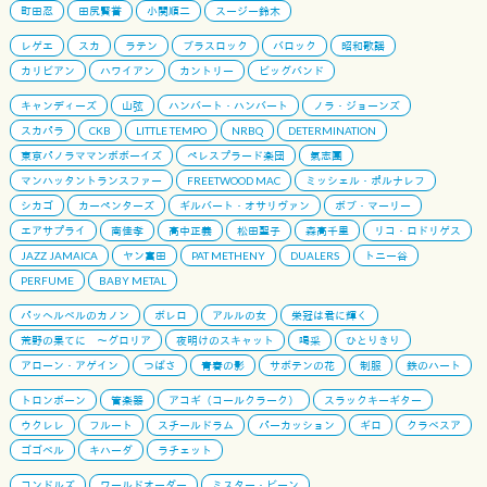
町田忍
田尻賢誉
小関順二
スージー鈴木
レゲエ
スカ
ラテン
ブラスロック
バロック
昭和歌謡
カリビアン
ハワイアン
カントリー
ビッグバンド
キャンディーズ
山弦
ハンバート・ハンバート
ノラ・ジョーンズ
スカパラ
CKB
LITTLE TEMPO
NRBQ
DETERMINATION
東京パノラママンボボーイズ
ペレスプラード楽団
氣志團
マンハッタントランスファー
FREETWOOD MAC
ミッシェル・ポルナレフ
シカゴ
カーペンターズ
ギルバート・オサリヴァン
ボブ・マーリー
エアサプライ
南佳孝
高中正義
松田聖子
森高千里
リコ・ロドリゲス
JAZZ JAMAICA
ヤン富田
PAT METHENY
DUALERS
トニー谷
PERFUME
BABY METAL
パッヘルベルのカノン
ボレロ
アルルの女
栄冠は君に輝く
荒野の果てに 〜グロリア
夜明けのスキャット
喝采
ひとりきり
アローン・アゲイン
つばさ
青春の影
サボテンの花
制服
鉄のハート
トロンボーン
管楽器
アコギ（コールクラーク）
スラックキーギター
ウクレレ
フルート
スチールドラム
パーカッション
ギロ
クラベスア
ゴゴベル
キハーダ
ラチェット
コンドルズ
ワールドオーダー
ミスター・ビーン