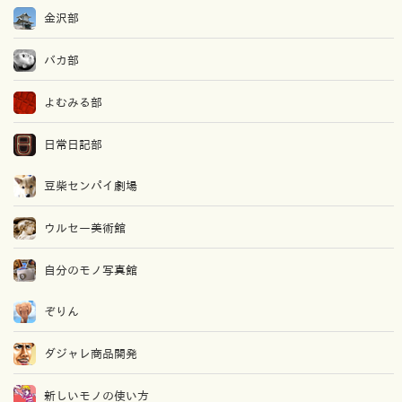
金沢部
バカ部
よむみる部
日常日記部
豆柴センパイ劇場
ウルセー美術館
自分のモノ写真館
ぞりん
ダジャレ商品開発
新しいモノの使い方