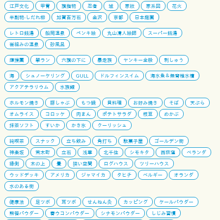
江戸文化
甲冑
旗指物
忍者
城
家紋
家系図
花火
半割物-しだれ柳
加賀百万石
金沢
京都
日本庭園
レトロ銭湯
船岡温泉
ペンキ絵
丸山清人絵師
スーパー銭湯
岩組みの温泉
砂風呂
應援團
學ラン
六旗の下に
暴走族
ヤンキー全般
刺しゅう
海
シュノーケリング
GULL
ドルフィンスイム
海水魚＆無脊椎水槽
アクアテラリウム
水族館
ホルモン焼き
豚しゃぶ
もつ鍋
貝料理
お好み焼き
そば
天ぷら
オムライス
コロッケ
肉まん
ポテトサラダ
枝豆
めかぶ
抹茶ソフト
すいか
かき氷
クーリッシュ
純喫茶
スナック
立ち飲み
角打ち
駄菓子屋
ゴールデン街
神楽坂
荒木町
立石
浅草
北千住
シモキタ
西荻窪
ベランダ
縁側
木の上
畳
狭い空間
ログハウス
ツリーハウス
ウッドデッキ
アメリカ
ジャマイカ
タヒチ
ベルギー
オランダ
水のある街
健康法
足ツボ
耳ツボ
せんねん灸
カッピング
ケールパウダー
熊笹パウダー
春ウコンパウダー
シナモンパウダー
しじみ習慣