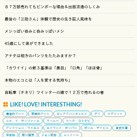
８７万部売れてもビンボーな理由＆出版流通のしくみ
最後の「三助さん」体験で歴史の生き証人風味を
メシっぽい呑みと呑みっぽいメシ
45歳にして弟ができました
アナタは相方のパンツをたたみますか？
「カワイイ」の新３基準は「黒目」「口角」「ほほ骨」
本物のエコとは「人を愛する気持ち」
自転車（チネリ）ツイッターの縁で１２万で売れるの巻
LIKE! LOVE! INTERESTHING!
構造的アート
写実的アート
ロシアアバンギャルド
ダリ
マグリット
ニキ・ド・サンファール
クールベ
マーク・コスタビ
アンドリュー・ワイエス
エドワード・ホッパー
ポール・デイビス
宮武外骨
浮世絵
歌川国芳
ジョン前田
ムットーニ