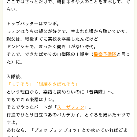
ここではさっとだけで、時折ネタや人のことをまぶして、ぐ
らい。
トップバッターはマンボ。
ラテンはうちの親父が好きで、生まれた頃から聴いていた。
親父は、戦後すぐに高校を卒業したんだけど
ドンピシャで、まったく働き口がない時代。
そこで、できたばかりの自衛隊の１期生（
警察予備隊
と言っ
た）に。
入隊後、
「モテそう」「訓練をさぼれそう」
という理由から、楽譜も読めないのに「音楽隊」へ。
でもできる楽器はナシ。
そこでやったパートが「
スーザフォン
」。
行進でひとり目立つあのバカデカイ、とぐろを捲いたヤツで
すよ。
あれなら、「ブォッ ブォッ ブォッ」とか吹いていればごま