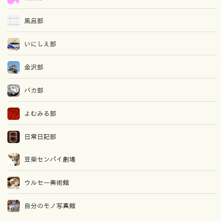
風呂部
いにしえ部
金沢部
バカ部
よむみる部
日常日記部
豆柴センパイ劇場
ウルセー美術館
自分のモノ写真館