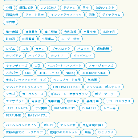
分類
網羅&俯瞰
ことば遊び
ダジャレ
回文
知的シモネタ
図解表現
チャート思考
インフォグラフィック
図像
ダイヤグラム
考古学
筒井康隆
遠藤周作
南方熊楠
今和次郎
西岡文彦
布施英利
町田忍
田尻賢誉
小関順二
スージー鈴木
レゲエ
スカ
ラテン
ブラスロック
バロック
昭和歌謡
カリビアン
ハワイアン
カントリー
ビッグバンド
キャンディーズ
山弦
ハンバート・ハンバート
ノラ・ジョーンズ
スカパラ
CKB
LITTLE TEMPO
NRBQ
DETERMINATION
東京パノラママンボボーイズ
ペレスプラード楽団
氣志團
マンハッタントランスファー
FREETWOOD MAC
ミッシェル・ポルナレフ
シカゴ
カーペンターズ
ギルバート・オサリヴァン
ボブ・マーリー
エアサプライ
南佳孝
高中正義
松田聖子
森高千里
リコ・ロドリゲス
JAZZ JAMAICA
ヤン富田
PAT METHENY
DUALERS
トニー谷
PERFUME
BABY METAL
パッヘルベルのカノン
ボレロ
アルルの女
栄冠は君に輝く
荒野の果てに 〜グロリア
夜明けのスキャット
喝采
ひとりきり