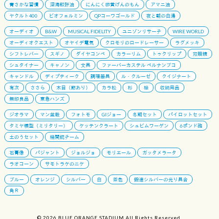
青さかな習慣
深海鮫肝油
にんにく卵黄げんのもん
アマニ油
ヤクルト400
ビオフェルミン
QPコーワゴールド
夜と朝の白湯
オーディオ
B&W
MUSICAL FIDELITY
ユニゾンリサーチ
WIRE WORLD
オーディオクエスト
オヤイデ電気
クロモリのロードレーサー
ラグメッキ
シフトレバー
スギノ
ダイヤコンペ
カラーリム
トゥクリップ
双眼鏡
シュタイナー
キャノン
文具
ファーバーカステル ペルナンブコ
キャンドル
ディプティーク
調理器具
ル・クルーゼ
クイジナート
有次
ささら
木目（節あり）
カラ松
杉
桧
収納用品
無印良品
東急ハンズ
ジオラマ
マン盆栽
フォトモ
GIジョー
冬期セット
パイロットセット
タミヤ模型（ミリタリー）
ケッテンクラート
シュビムワーゲン
6ポンド砲
土のうセット
機関銃チーム
石膏像
パジャント
ジョルジョ
モリエール
ガッタメラータ
ラオコーン
サモトラケのニケ
ブルー
オレンジ
シルバー
白
茶色
鍛造シルバーの光り具合
角Ｒ
© 2026
BLUE ORANGE STADIUM
All Rights Reserved.