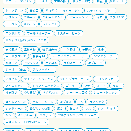
アローン・アゲイン
つばさ
青春の影
サボテンの花
制服
鉄のハート
トロンボーン
管楽器
アコギ（コールクラーク）
スラックキーギター
ウクレレ
フルート
スチールドラム
パーカッション
ギロ
クラベスア
ゴゴベル
キハーダ
ラチェット
コンドルズ
ワールドオーダー
ミスター・ビーン
細かすぎて伝わらないモノマネ
高校野球
星稜高校
遊学館高校
中学野球
草野球
球場
中日ドラゴンズ
背番号14
ユーティリティプレーヤー
5-2-3のゲッツー
野球用品
アシックス
オンヨネ
東駒スポーツ
誠グローブ
ジャガーズ創工
アミノバリュー
アメフト
マイアミドルフィンズ
フロリダ大ゲーターズ
ラインバッカー
アイスホッケー
日光アイスバックス
ゴーリー
空手
ボート
カヌー
棒高跳び
やり投げ
バイアスロン
スーパー大回転
ショートトラック
薄くないビール
ベルギービール
ルプルス
IPA
ランビック
レッドエール
香ばしい麦焼酎
爆麦
おこげ
ラム
ロン・サカパ
ジン
タンカレー
アブサン
アルテミジア カプリシューズ
常温ストレートお水別で氷ナシ