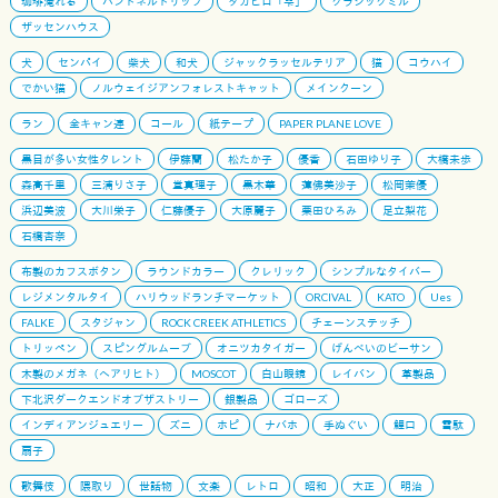
珈琲淹れる
ハンドネルドリップ
タカヒロ「雫」
クラシックミル
ザッセンハウス
犬
センパイ
柴犬
和犬
ジャックラッセルテリア
猫
コウハイ
でかい猫
ノルウェイジアンフォレストキャット
メインクーン
ラン
全キャン連
コール
紙テープ
PAPER PLANE LOVE
黒目が多い女性タレント
伊藤蘭
松たか子
優香
石田ゆり子
大橋未歩
森高千里
三浦りさ子
堂真理子
黒木華
蓮佛美沙子
松岡茉優
浜辺美波
大川栄子
仁藤優子
大原麗子
栗田ひろみ
足立梨花
石橋杏奈
布製のカフスボタン
ラウンドカラー
クレリック
シンプルなタイバー
レジメンタルタイ
ハリウッドランチマーケット
ORCIVAL
KATO
Ues
FALKE
スタジャン
ROCK CREEK ATHLETICS
チェーンステッチ
トリッペン
スピングルムーブ
オニツカタイガー
げんべいのビーサン
木製のメガネ（ヘアリヒト）
MOSCOT
白山眼鏡
レイバン
革製品
下北沢ダークエンドオブザストリー
銀製品
ゴローズ
インディアンジュエリー
ズニ
ホピ
ナバホ
手ぬぐい
鯉口
雪駄
扇子
歌舞伎
隈取り
世話物
文楽
レトロ
昭和
大正
明治