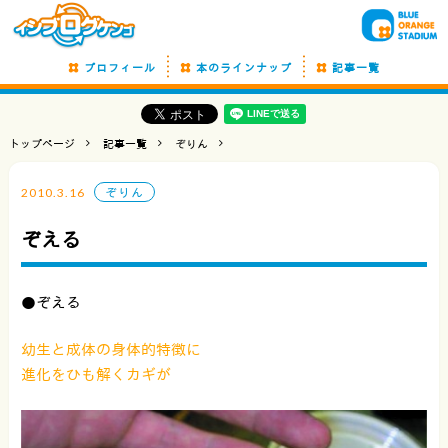
プロフィール
本のラインナップ
記事一覧
トップページ
記事一覧
ぞりん
2010.3.16
ぞりん
ぞえる
●ぞえる
幼生と成体の身体的特徴に
進化をひも解くカギが