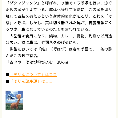
「
ゾ
タマジャクシ」と呼ばれ、水棲でエラ呼吸を行い、泳ぐ
ための尾が生えている。成体へ移行する際に、この尾を切り
離して四肢を備えるという身体的変化が起こり、これを「変
態」と呼ぶ。しかし、実は
切り離された尾が、再度身体にく
っつき
、鼻になっているのだとも言われている。
大型種は食用になり、鍋物、カレー、揚物、刺身など用途
は広い。特に
鼻は、寿司ネタのげそ
にも。
俳諧においては「蛙」（
ぞ
はづ）は春の季語で、一茶の詠
んだこの句で有名。
「古池や
ぞはづ
飛び込む 池の音」
■
「ぞりんについて」はココ
■
「ぞりん論序説」はココ