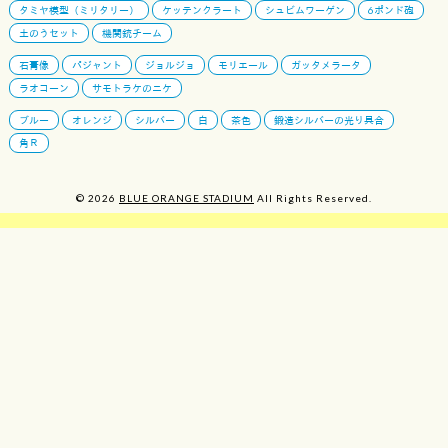
タミヤ模型（ミリタリー）
ケッテンクラート
シュビムワーゲン
6ポンド砲
土のうセット
機関銃チーム
石膏像
パジャント
ジョルジョ
モリエール
ガッタメラータ
ラオコーン
サモトラケのニケ
ブルー
オレンジ
シルバー
白
茶色
鍛造シルバーの光り具合
角Ｒ
© 2026
BLUE ORANGE STADIUM
All Rights Reserved.