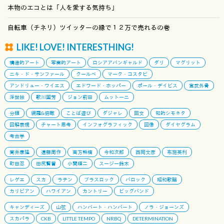
本物のエコとは「人を愛する気持ち」
自転車（チネリ）ツイッターの縁で１２万で売れるの巻
LIKE! LOVE! INTERESTHING!
構造的アート
写実的アート
ロシアアバンギャルド
ダリ
マグリット
ニキ・ド・サンファール
クールベ
マーク・コスタビ
アンドリュー・ワイエス
エドワード・ホッパー
ポール・デイビス
宮武外骨
浮世絵
歌川国芳
ジョン前田
ムットーニ
分類
網羅&俯瞰
ことば遊び
ダジャレ
回文
知的シモネタ
図解表現
チャート思考
インフォグラフィック
図像
ダイヤグラム
考古学
筒井康隆
遠藤周作
南方熊楠
今和次郎
西岡文彦
布施英利
町田忍
田尻賢誉
小関順二
スージー鈴木
レゲエ
スカ
ラテン
ブラスロック
バロック
昭和歌謡
カリビアン
ハワイアン
カントリー
ビッグバンド
キャンディーズ
山弦
ハンバート・ハンバート
ノラ・ジョーンズ
スカパラ
CKB
LITTLE TEMPO
NRBQ
DETERMINATION