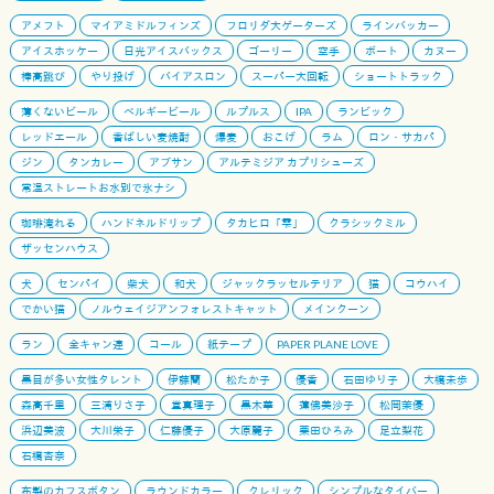
アメフト
マイアミドルフィンズ
フロリダ大ゲーターズ
ラインバッカー
アイスホッケー
日光アイスバックス
ゴーリー
空手
ボート
カヌー
棒高跳び
やり投げ
バイアスロン
スーパー大回転
ショートトラック
薄くないビール
ベルギービール
ルプルス
IPA
ランビック
レッドエール
香ばしい麦焼酎
爆麦
おこげ
ラム
ロン・サカパ
ジン
タンカレー
アブサン
アルテミジア カプリシューズ
常温ストレートお水別で氷ナシ
珈琲淹れる
ハンドネルドリップ
タカヒロ「雫」
クラシックミル
ザッセンハウス
犬
センパイ
柴犬
和犬
ジャックラッセルテリア
猫
コウハイ
でかい猫
ノルウェイジアンフォレストキャット
メインクーン
ラン
全キャン連
コール
紙テープ
PAPER PLANE LOVE
黒目が多い女性タレント
伊藤蘭
松たか子
優香
石田ゆり子
大橋未歩
森高千里
三浦りさ子
堂真理子
黒木華
蓮佛美沙子
松岡茉優
浜辺美波
大川栄子
仁藤優子
大原麗子
栗田ひろみ
足立梨花
石橋杏奈
布製のカフスボタン
ラウンドカラー
クレリック
シンプルなタイバー