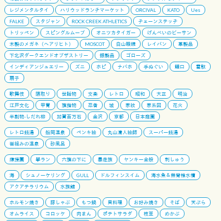
レジメンタルタイ
ハリウッドランチマーケット
ORCIVAL
KATO
Ues
FALKE
スタジャン
ROCK CREEK ATHLETICS
チェーンステッチ
トリッペン
スピングルムーブ
オニツカタイガー
げんべいのビーサン
木製のメガネ（ヘアリヒト）
MOSCOT
白山眼鏡
レイバン
革製品
下北沢ダークエンドオブザストリー
銀製品
ゴローズ
インディアンジュエリー
ズニ
ホピ
ナバホ
手ぬぐい
鯉口
雪駄
扇子
歌舞伎
隈取り
世話物
文楽
レトロ
昭和
大正
明治
江戸文化
甲冑
旗指物
忍者
城
家紋
家系図
花火
半割物-しだれ柳
加賀百万石
金沢
京都
日本庭園
レトロ銭湯
船岡温泉
ペンキ絵
丸山清人絵師
スーパー銭湯
岩組みの温泉
砂風呂
應援團
學ラン
六旗の下に
暴走族
ヤンキー全般
刺しゅう
海
シュノーケリング
GULL
ドルフィンスイム
海水魚＆無脊椎水槽
アクアテラリウム
水族館
ホルモン焼き
豚しゃぶ
もつ鍋
貝料理
お好み焼き
そば
天ぷら
オムライス
コロッケ
肉まん
ポテトサラダ
枝豆
めかぶ