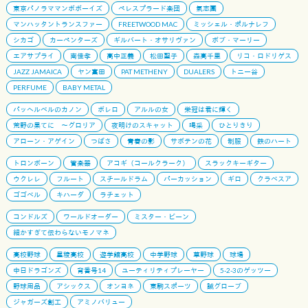
東京パノラママンボボーイズ
ペレスプラード楽団
氣志團
マンハッタントランスファー
FREETWOOD MAC
ミッシェル・ポルナレフ
シカゴ
カーペンターズ
ギルバート・オサリヴァン
ボブ・マーリー
エアサプライ
南佳孝
高中正義
松田聖子
森高千里
リコ・ロドリゲス
JAZZ JAMAICA
ヤン富田
PAT METHENY
DUALERS
トニー谷
PERFUME
BABY METAL
パッヘルベルのカノン
ボレロ
アルルの女
栄冠は君に輝く
荒野の果てに 〜グロリア
夜明けのスキャット
喝采
ひとりきり
アローン・アゲイン
つばさ
青春の影
サボテンの花
制服
鉄のハート
トロンボーン
管楽器
アコギ（コールクラーク）
スラックキーギター
ウクレレ
フルート
スチールドラム
パーカッション
ギロ
クラベスア
ゴゴベル
キハーダ
ラチェット
コンドルズ
ワールドオーダー
ミスター・ビーン
細かすぎて伝わらないモノマネ
高校野球
星稜高校
遊学館高校
中学野球
草野球
球場
中日ドラゴンズ
背番号14
ユーティリティプレーヤー
5-2-3のゲッツー
野球用品
アシックス
オンヨネ
東駒スポーツ
誠グローブ
ジャガーズ創工
アミノバリュー