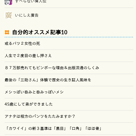
すべらない偉人伝
いにしえ廣告
自分的オススメ記事10
或るバツ２女性の死
人生で２度目の差し押さえ
８７万部売れてもビンボーな理由＆出版流通のしくみ
最後の「三助さん」体験で歴史の生き証人風味を
メシっぽい呑みと呑みっぽいメシ
45歳にして弟ができました
アナタは相方のパンツをたたみますか？
「カワイイ」の新３基準は「黒目」「口角」「ほほ骨」