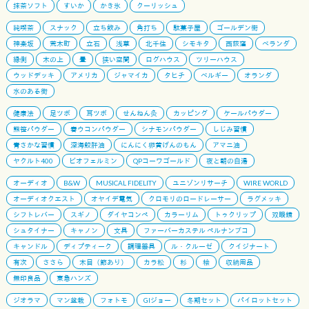
抹茶ソフト
すいか
かき氷
クーリッシュ
純喫茶
スナック
立ち飲み
角打ち
駄菓子屋
ゴールデン街
神楽坂
荒木町
立石
浅草
北千住
シモキタ
西荻窪
ベランダ
縁側
木の上
畳
狭い空間
ログハウス
ツリーハウス
ウッドデッキ
アメリカ
ジャマイカ
タヒチ
ベルギー
オランダ
水のある街
健康法
足ツボ
耳ツボ
せんねん灸
カッピング
ケールパウダー
熊笹パウダー
春ウコンパウダー
シナモンパウダー
しじみ習慣
青さかな習慣
深海鮫肝油
にんにく卵黄げんのもん
アマニ油
ヤクルト400
ビオフェルミン
QPコーワゴールド
夜と朝の白湯
オーディオ
B&W
MUSICAL FIDELITY
ユニゾンリサーチ
WIRE WORLD
オーディオクエスト
オヤイデ電気
クロモリのロードレーサー
ラグメッキ
シフトレバー
スギノ
ダイヤコンペ
カラーリム
トゥクリップ
双眼鏡
シュタイナー
キャノン
文具
ファーバーカステル ペルナンブコ
キャンドル
ディプティーク
調理器具
ル・クルーゼ
クイジナート
有次
ささら
木目（節あり）
カラ松
杉
桧
収納用品
無印良品
東急ハンズ
ジオラマ
マン盆栽
フォトモ
GIジョー
冬期セット
パイロットセット