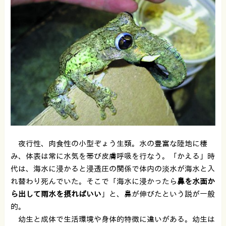
夜行性、肉食性の小型ぞょう生類。水の豊富な陸地に棲
み、体表は常に水気を帯び皮膚呼吸を行なう。「かえる」時
代は、海水に浸かると浸透圧の関係で体内の淡水が海水と入
れ替わり死んでいた。そこで「海水に浸かったら
鼻を水面か
ら出して雨水を摂ればいい
」と、鼻が伸びたという説が一般
的。
幼生と成体で生活環境や身体的特徴に違いがある。幼生は