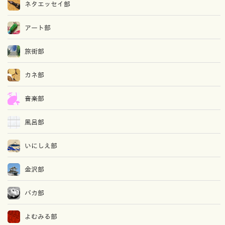
ネタエッセイ部
アート部
旅街部
カネ部
音楽部
風呂部
いにしえ部
金沢部
バカ部
よむみる部