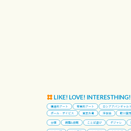
LIKE! LOVE! INTERESTHING!
構造的アート
写実的アート
ロシアアバンギャル
ポール・デイビス
宮武外骨
浮世絵
歌川国
分類
網羅&俯瞰
ことば遊び
ダジャレ