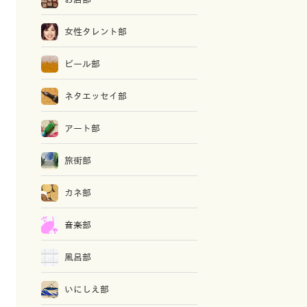
女性タレント部
ビール部
ネタエッセイ部
アート部
旅街部
カネ部
音楽部
風呂部
いにしえ部