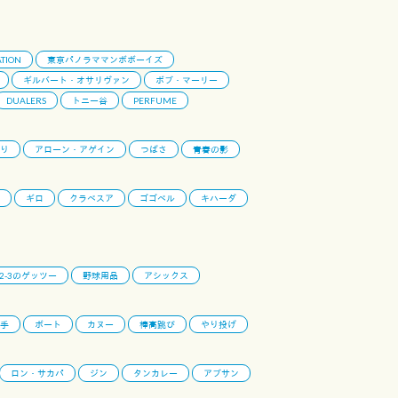
TION
東京パノラママンボボーイズ
ギルバート・オサリヴァン
ボブ・マーリー
DUALERS
トニー谷
PERFUME
り
アローン・アゲイン
つばさ
青春の影
ギロ
クラベスア
ゴゴベル
キハーダ
-2-3のゲッツー
野球用品
アシックス
手
ボート
カヌー
棒高跳び
やり投げ
ロン・サカパ
ジン
タンカレー
アブサン