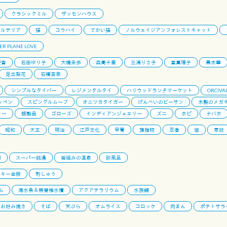
クラシックミル
ザッセンハウス
セルテリア
猫
コウハイ
でかい猫
ノルウェイジアンフォレストキャット
ER PLANE LOVE
優香
石田ゆり子
大橋未歩
森高千里
三浦りさ子
堂真理子
黒木華
足立梨花
石橋杏奈
シンプルなタイバー
レジメンタルタイ
ハリウッドランチマーケット
ORCIVA
ッペン
スピングルムーブ
オニツカタイガー
げんべいのビーサン
木製のメガ
リー
銀製品
ゴローズ
インディアンジュエリー
ズニ
ホピ
ナバホ
昭和
大正
明治
江戸文化
甲冑
旗指物
忍者
城
家紋
師
スーパー銭湯
岩組みの温泉
砂風呂
ンキー全般
刺しゅう
ム
海水魚＆無脊椎水槽
アクアテラリウム
水族館
お好み焼き
そば
天ぷら
オムライス
コロッケ
肉まん
ポテトサラ