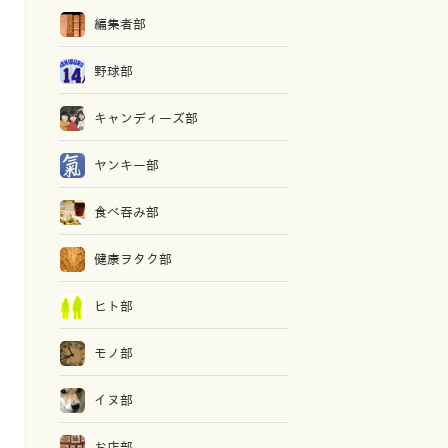
編集者部
野球部
キャンディーズ部
ヤンキー部
食べ吞み部
健康ヲタク部
ヒト部
モノ部
イヌ部
お店部