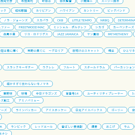
西岡文彦
布施英利
町田忍
田尻賢誉
小関順二
スージー鈴木
ロック
昭和歌謡
カリビアン
ハワイアン
カントリー
ビッグバンド
ノラ・ジョーンズ
スカパラ
CKB
LITTLE TEMPO
NRBQ
DETERMINA
スファー
FREETWOOD MAC
ミッシェル・ポルナレフ
シカゴ
カーペンターズ
森高千里
リコ・ロドリゲス
JAZZ JAMAICA
ヤン富田
PAT METHENY
栄冠は君に輝く
荒野の果てに 〜グロリア
夜明けのスキャット
喝采
ひとりき
スラックキーギター
ウクレレ
フルート
スチールドラム
パーカッション
細かすぎて伝わらないモノマネ
草野球
球場
中日ドラゴンズ
背番号14
ユーティリティプレーヤー
5
ーズ創工
アミノバリュー
ターズ
ラインバッカー
アイスホッケー
日光アイスバックス
ゴーリー
空
PA
ランビック
レッドエール
香ばしい麦焼酎
爆麦
おこげ
ラム
氷ナシ