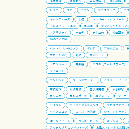
筒井康隆
遠藤周作
南方熊楠
今和次郎
レゲエ
スカ
ラテン
ブラスロック
バ
キャンディーズ
山弦
ハンバート・ハンバート
ペレスプラード楽団
氣志團
マンハッタントラン
エアサプライ
南佳孝
高中正義
松田聖子
BABY METAL
パッヘルベルのカノン
ボレロ
アルルの女
サボテンの花
制服
鉄のハート
トロンボーン
管楽器
アコギ（コールクラーク）
ラチェット
コンドルズ
ワールドオーダー
ミスター・ビーン
高校野球
星稜高校
遊学館高校
中学野球
オンヨネ
東駒スポーツ
誠グローブ
ジャガ
アメフト
マイアミドルフィンズ
フロリダ大ゲー
バイアスロン
スーパー大回転
ショートトラック
薄くないビール
ベルギービール
ルプルス
I
アルテミジア カプリシューズ
常温ストレートお水別で