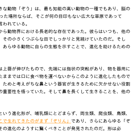
きな動物「ぞう」は、最も知能の高い動物の一種でもあり、脳の
通った場所ならば、そこが何の目印もない広大な草原であって
言われている。
ら動物界における長老的な存在であった。彼らはいつも、他の
、その小さくつぶらな目でしっかりと見続けていたのだ。そし
。あらゆる動物に自らの生態を示すことで、進化を助けるための
は上唇が伸びたもので、先端には指状の突起があり、物を器用に
たままでは口に食べ物を運べないからこのように進化したもので
」ためと考えがちな鼻という器官が生きるために欠かせない役割
の重要性を悟っていた。そして鼻を長くして生きることを、他の
。
いう進化形が、哺乳類にとどまらず、両生類、爬虫類、鳥類、
こで生れてきたのがまず「ぞりん」
であり、さらにあらゆる「ぞ
その進化のようすに驚くべきことが発見されたのだ。形は必