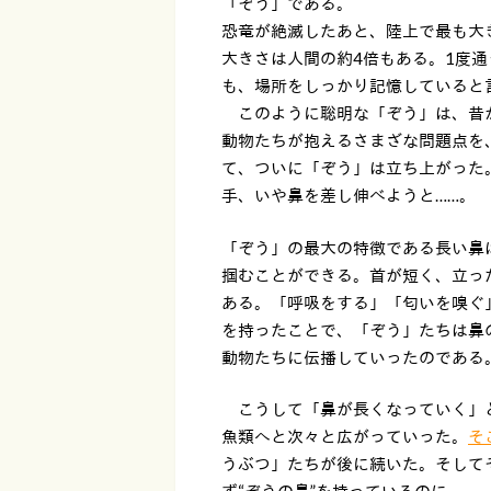
「ぞう」である。
恐竜が絶滅したあと、陸上で最も大
大きさは人間の約4倍もある。1度
も、場所をしっかり記憶していると
このように聡明な「ぞう」は、昔か
動物たちが抱えるさまざな問題点を
て、ついに「ぞう」は立ち上がった
手、いや鼻を差し伸べようと……。
「ぞう」の最大の特徴である長い鼻
掴むことができる。首が短く、立っ
ある。「呼吸をする」「匂いを嗅ぐ
を持ったことで、「ぞう」たちは鼻
動物たちに伝播していったのである
こうして「鼻が長くなっていく」と
魚類へと次々と広がっていった。
そ
うぶつ」たちが後に続いた。そして