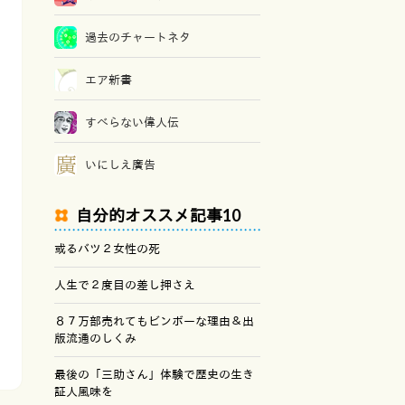
過去のチャートネタ
エア新書
すべらない偉人伝
いにしえ廣告
自分的オススメ記事10
或るバツ２女性の死
人生で２度目の差し押さえ
８７万部売れてもビンボーな理由＆出
版流通のしくみ
最後の「三助さん」体験で歴史の生き
証人風味を