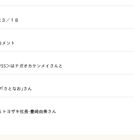
は３／１８
コメント
/15＞はナガオカケンメイさんと
7｢さとなお｣さん
15 トヨザキ社長-豊崎由美さん