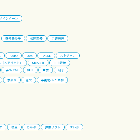
メインクーン
蓮佛美沙子
松岡茉優
浜辺美波
L
KATO
Ues
FALKE
スタジャン
ネ（ヘアリヒト）
MOSCOT
白山眼鏡
手ぬぐい
鯉口
雪駄
扇子
家系図
花火
半割物-しだれ柳
ダ
枝豆
めかぶ
抹茶ソフト
すいか