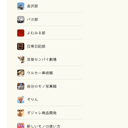
金沢部
バカ部
よむみる部
日常日記部
豆柴センパイ劇場
ウルセー美術館
自分のモノ写真館
ぞりん
ダジャレ商品開発
新しいモノの使い方