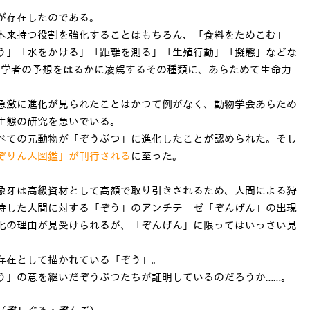
が存在したのである。
本来持つ役割を強化することはもちろん、「食料をためこむ」
う」「水をかける」「距離を測る」「生殖行動」「擬態」などな
物学者の予想をはるかに凌駕するその種類に、あらためて生命力
激に進化が見られたことはかつて例がなく、動物学会あらため
生態の研究を急いでいる。
ての元動物が「ぞうぶつ」に進化したことが認められた。そし
ぞりん大図鑑」が刊行される
に至った。
象牙は高級資材として高額で取り引きされるため、人間による狩
待した人間に対する「ぞう」のアンチテーゼ「ぞんげん」の出現
化の理由が見受けられるが、「ぞんげん」に限ってはいっさい見
存在として描かれている「ぞう」。
う」の意を継いだぞうぶつたちが証明しているのだろうか……。
（
ぞ
しぐろ・
ぞ
んご）