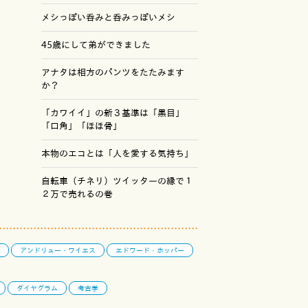
メシっぽい呑みと呑みっぽいメシ
45歳にして弟ができました
アナタは相方のパンツをたたみます
か？
「カワイイ」の新３基準は「黒目」
「口角」「ほほ骨」
本物のエコとは「人を愛する気持ち」
自転車（チネリ）ツイッターの縁で１
２万で売れるの巻
アンドリュー・ワイエス
エドワード・ホッパー
ダイヤグラム
考古学