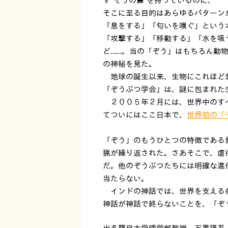
ず“ぞうの鼻”を持っているのに、
そこに至る目的はあらゆるパターン
「息をする」「匂いを嗅ぐ」という
「攻撃する」「移動する」「水を吸
ど……。当の「ぞう」はもちろん動
の神秘を見た。
地球の誕生以来、生物にこれほど急
「ぞうぶつ学会」は、謎に包まれた
２００５年２月には、世界中のすべ
てついにはここ日本で、
世界初の「
「ぞう」のもうひとつの特徴である
猟が繰り返された。さあそこで、虐
だ。他のぞうぶつたちには明確な進
当たらない。
インドの神話では、世界を支える
神話が神話で終らないことを、「ぞ
出多羅目大学理学部教授 石黒謙吾