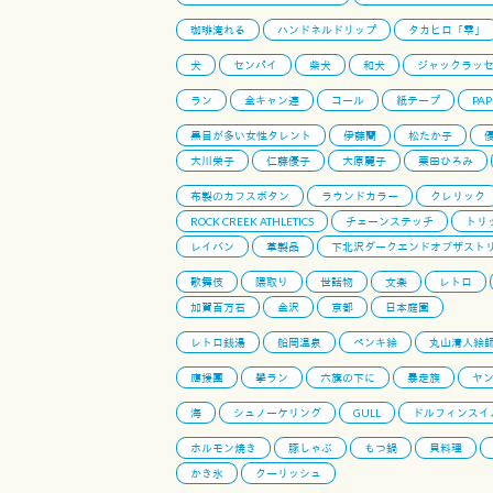
珈琲淹れる
ハンドネルドリップ
タカヒロ「雫」
犬
センパイ
柴犬
和犬
ジャックラッ
ラン
全キャン連
コール
紙テープ
PAP
黒目が多い女性タレント
伊藤蘭
松たか子
大川栄子
仁藤優子
大原麗子
栗田ひろみ
布製のカフスボタン
ラウンドカラー
クレリック
ROCK CREEK ATHLETICS
チェーンステッチ
トリ
レイバン
革製品
下北沢ダークエンドオブザスト
歌舞伎
隈取り
世話物
文楽
レトロ
加賀百万石
金沢
京都
日本庭園
レトロ銭湯
船岡温泉
ペンキ絵
丸山清人絵
應援團
學ラン
六旗の下に
暴走族
ヤ
海
シュノーケリング
GULL
ドルフィンスイ
ホルモン焼き
豚しゃぶ
もつ鍋
貝料理
かき氷
クーリッシュ