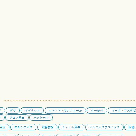
ド
ダリ
マグリット
ニキ・ド・サンファール
クールベ
マーク・コスタビ
芳
ジョン前田
ムットーニ
回文
知的シモネタ
図解表現
チャート思考
インフォグラフィック
図像