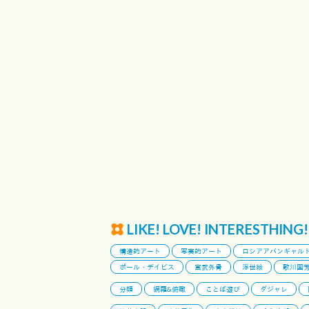
LIKE! LOVE! INTERESTHING!
構造的アート
写実的アート
ロシアアバンギャル
ポール・デイビス
宮武外骨
浮世絵
歌川国
分類
網羅&俯瞰
ことば遊び
ダジャレ