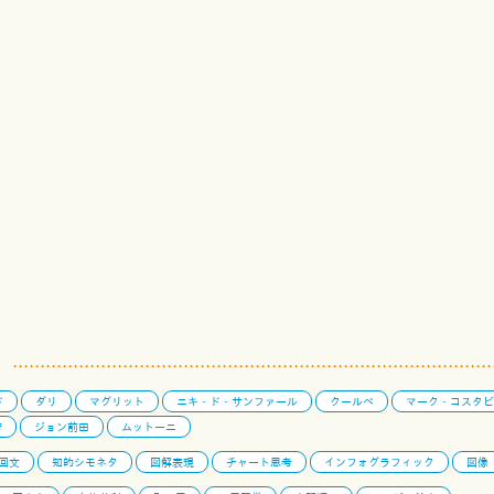
ド
ダリ
マグリット
ニキ・ド・サンファール
クールベ
マーク・コスタビ
芳
ジョン前田
ムットーニ
回文
知的シモネタ
図解表現
チャート思考
インフォグラフィック
図像