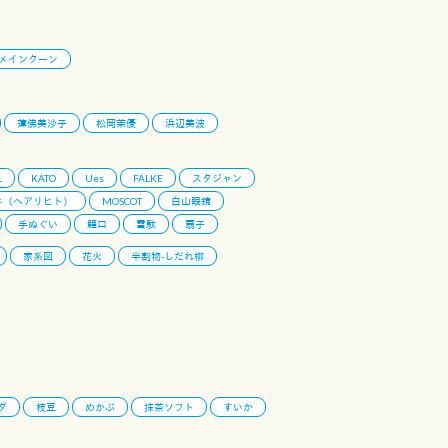
メインクーン
蓮佛美沙子
松岡茉優
浜辺美波
L
KATO
Ues
FALKE
スタジャン
ネ（ヘアリヒト）
MOSCOT
白山眼鏡
手ぬぐい
鯉口
雪駄
扇子
家系図
花火
半割物-しだれ柳
ダ
枝豆
めかぶ
抹茶ソフト
すいか