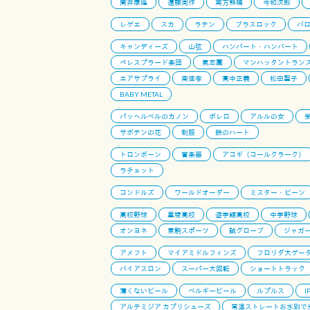
筒井康隆
遠藤周作
南方熊楠
今和次郎
レゲエ
スカ
ラテン
ブラスロック
バ
キャンディーズ
山弦
ハンバート・ハンバート
ペレスプラード楽団
氣志團
マンハッタントラン
エアサプライ
南佳孝
高中正義
松田聖子
BABY METAL
パッヘルベルのカノン
ボレロ
アルルの女
サボテンの花
制服
鉄のハート
トロンボーン
管楽器
アコギ（コールクラーク）
ラチェット
コンドルズ
ワールドオーダー
ミスター・ビーン
高校野球
星稜高校
遊学館高校
中学野球
オンヨネ
東駒スポーツ
誠グローブ
ジャガ
アメフト
マイアミドルフィンズ
フロリダ大ゲー
バイアスロン
スーパー大回転
ショートトラック
薄くないビール
ベルギービール
ルプルス
I
アルテミジア カプリシューズ
常温ストレートお水別で