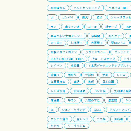
珈琲淹れる
ハンドネルドリップ
タカヒロ「雫」
犬
センパイ
柴犬
和犬
ジャックラッ
ラン
全キャン連
コール
紙テープ
PAP
黒目が多い女性タレント
伊藤蘭
松たか子
大川栄子
仁藤優子
大原麗子
栗田ひろみ
布製のカフスボタン
ラウンドカラー
クレリック
ROCK CREEK ATHLETICS
チェーンステッチ
トリ
レイバン
革製品
下北沢ダークエンドオブザスト
歌舞伎
隈取り
世話物
文楽
レトロ
加賀百万石
金沢
京都
日本庭園
レトロ銭湯
船岡温泉
ペンキ絵
丸山清人絵
應援團
學ラン
六旗の下に
暴走族
ヤ
海
シュノーケリング
GULL
ドルフィンスイ
ホルモン焼き
豚しゃぶ
もつ鍋
貝料理
かき氷
クーリッシュ