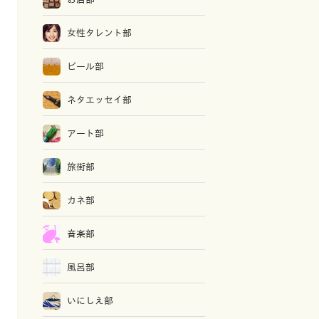
女性タレント部
ビール部
ネタエッセイ部
アート部
旅街部
カネ部
音楽部
風呂部
いにしえ部