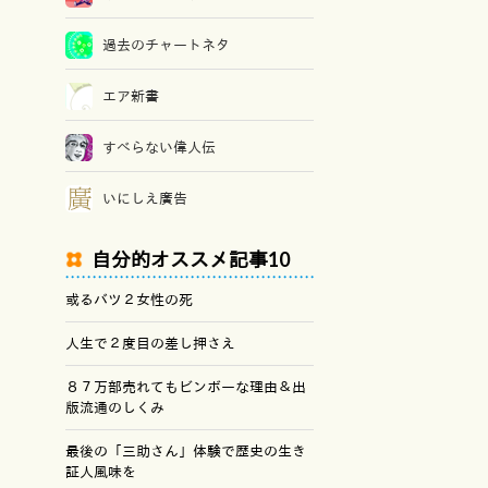
過去のチャートネタ
エア新書
すべらない偉人伝
いにしえ廣告
自分的オススメ記事10
或るバツ２女性の死
人生で２度目の差し押さえ
８７万部売れてもビンボーな理由＆出
版流通のしくみ
最後の「三助さん」体験で歴史の生き
証人風味を