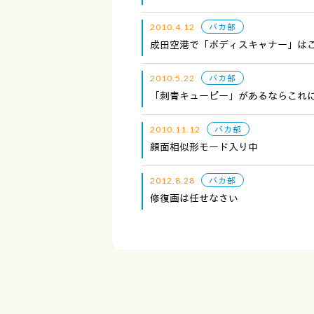
2010.4.12
バカ部
成田空港で「ボディスキャナー」は
2010.5.22
バカ部
「刺青キューピー」があるならこれ
2010.11.12
バカ部
顔面相似形モード入り中
2012.8.28
バカ部
修復画は任せなさい