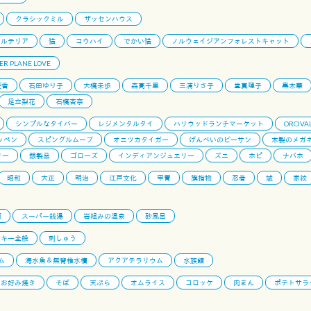
クラシックミル
ザッセンハウス
セルテリア
猫
コウハイ
でかい猫
ノルウェイジアンフォレストキャット
ER PLANE LOVE
優香
石田ゆり子
大橋未歩
森高千里
三浦りさ子
堂真理子
黒木華
足立梨花
石橋杏奈
シンプルなタイバー
レジメンタルタイ
ハリウッドランチマーケット
ORCIVA
ッペン
スピングルムーブ
オニツカタイガー
げんべいのビーサン
木製のメガ
リー
銀製品
ゴローズ
インディアンジュエリー
ズニ
ホピ
ナバホ
昭和
大正
明治
江戸文化
甲冑
旗指物
忍者
城
家紋
師
スーパー銭湯
岩組みの温泉
砂風呂
ンキー全般
刺しゅう
ム
海水魚＆無脊椎水槽
アクアテラリウム
水族館
お好み焼き
そば
天ぷら
オムライス
コロッケ
肉まん
ポテトサラ