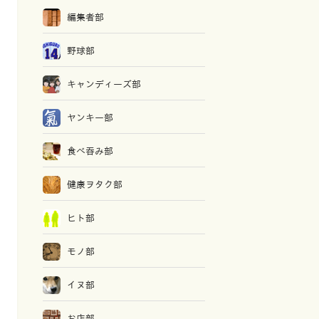
編集者部
野球部
キャンディーズ部
ヤンキー部
食べ吞み部
健康ヲタク部
ヒト部
モノ部
イヌ部
お店部