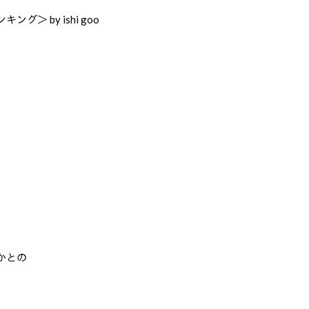
＞ by ishi goo
かとの