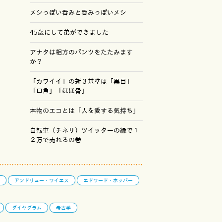
メシっぽい呑みと呑みっぽいメシ
45歳にして弟ができました
アナタは相方のパンツをたたみます
か？
「カワイイ」の新３基準は「黒目」
「口角」「ほほ骨」
本物のエコとは「人を愛する気持ち」
自転車（チネリ）ツイッターの縁で１
２万で売れるの巻
アンドリュー・ワイエス
エドワード・ホッパー
ダイヤグラム
考古学