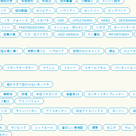
西岡文彦
布施英利
町田忍
田尻賢誉
小関順二
スージー鈴木
ロック
昭和歌謡
カリビアン
ハワイアン
カントリー
ビッグバンド
ノラ・ジョーンズ
スカパラ
CKB
LITTLE TEMPO
NRBQ
DETERMINA
スファー
FREETWOOD MAC
ミッシェル・ポルナレフ
シカゴ
カーペンターズ
森高千里
リコ・ロドリゲス
JAZZ JAMAICA
ヤン富田
PAT METHENY
栄冠は君に輝く
荒野の果てに 〜グロリア
夜明けのスキャット
喝采
ひとりき
スラックキーギター
ウクレレ
フルート
スチールドラム
パーカッション
細かすぎて伝わらないモノマネ
草野球
球場
中日ドラゴンズ
背番号14
ユーティリティプレーヤー
5
ーズ創工
アミノバリュー
ターズ
ラインバッカー
アイスホッケー
日光アイスバックス
ゴーリー
空
PA
ランビック
レッドエール
香ばしい麦焼酎
爆麦
おこげ
ラム
氷ナシ