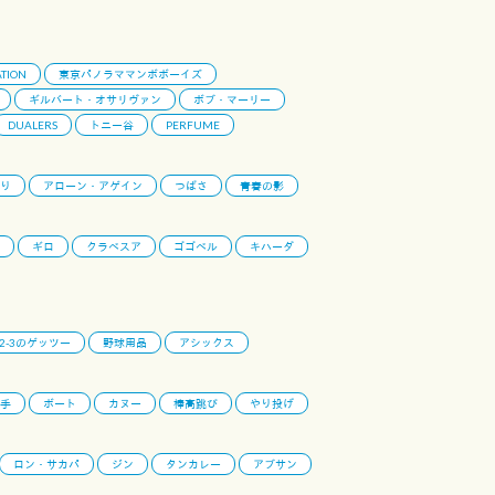
TION
東京パノラママンボボーイズ
ギルバート・オサリヴァン
ボブ・マーリー
DUALERS
トニー谷
PERFUME
り
アローン・アゲイン
つばさ
青春の影
ギロ
クラベスア
ゴゴベル
キハーダ
-2-3のゲッツー
野球用品
アシックス
手
ボート
カヌー
棒高跳び
やり投げ
ロン・サカパ
ジン
タンカレー
アブサン