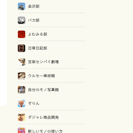
金沢部
バカ部
よむみる部
日常日記部
豆柴センパイ劇場
ウルセー美術館
自分のモノ写真館
ぞりん
ダジャレ商品開発
新しいモノの使い方