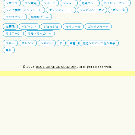
ジオラマ
マン盆栽
フォトモ
GIジョー
冬期セット
パイロットセット
タミヤ模型（ミリタリー）
ケッテンクラート
シュビムワーゲン
6ポンド砲
土のうセット
機関銃チーム
石膏像
パジャント
ジョルジョ
モリエール
ガッタメラータ
ラオコーン
サモトラケのニケ
ブルー
オレンジ
シルバー
白
茶色
鍛造シルバーの光り具合
角Ｒ
© 2026
BLUE ORANGE STADIUM
All Rights Reserved.