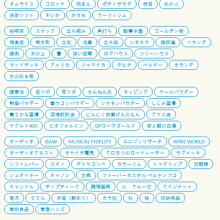
オムライス
コロッケ
肉まん
ポテトサラダ
枝豆
めかぶ
抹茶ソフト
すいか
かき氷
クーリッシュ
純喫茶
スナック
立ち飲み
角打ち
駄菓子屋
ゴールデン街
神楽坂
荒木町
立石
浅草
北千住
シモキタ
西荻窪
ベランダ
縁側
木の上
畳
狭い空間
ログハウス
ツリーハウス
ウッドデッキ
アメリカ
ジャマイカ
タヒチ
ベルギー
オランダ
水のある街
健康法
足ツボ
耳ツボ
せんねん灸
カッピング
ケールパウダー
熊笹パウダー
春ウコンパウダー
シナモンパウダー
しじみ習慣
青さかな習慣
深海鮫肝油
にんにく卵黄げんのもん
アマニ油
ヤクルト400
ビオフェルミン
QPコーワゴールド
夜と朝の白湯
オーディオ
B&W
MUSICAL FIDELITY
ユニゾンリサーチ
WIRE WORLD
オーディオクエスト
オヤイデ電気
クロモリのロードレーサー
ラグメッキ
シフトレバー
スギノ
ダイヤコンペ
カラーリム
トゥクリップ
双眼鏡
シュタイナー
キャノン
文具
ファーバーカステル ペルナンブコ
キャンドル
ディプティーク
調理器具
ル・クルーゼ
クイジナート
有次
ささら
木目（節あり）
カラ松
杉
桧
収納用品
無印良品
東急ハンズ