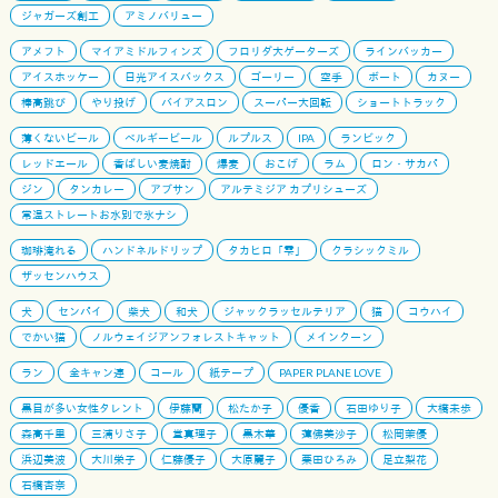
ジャガーズ創工
アミノバリュー
アメフト
マイアミドルフィンズ
フロリダ大ゲーターズ
ラインバッカー
アイスホッケー
日光アイスバックス
ゴーリー
空手
ボート
カヌー
棒高跳び
やり投げ
バイアスロン
スーパー大回転
ショートトラック
薄くないビール
ベルギービール
ルプルス
IPA
ランビック
レッドエール
香ばしい麦焼酎
爆麦
おこげ
ラム
ロン・サカパ
ジン
タンカレー
アブサン
アルテミジア カプリシューズ
常温ストレートお水別で氷ナシ
珈琲淹れる
ハンドネルドリップ
タカヒロ「雫」
クラシックミル
ザッセンハウス
犬
センパイ
柴犬
和犬
ジャックラッセルテリア
猫
コウハイ
でかい猫
ノルウェイジアンフォレストキャット
メインクーン
ラン
全キャン連
コール
紙テープ
PAPER PLANE LOVE
黒目が多い女性タレント
伊藤蘭
松たか子
優香
石田ゆり子
大橋未歩
森高千里
三浦りさ子
堂真理子
黒木華
蓮佛美沙子
松岡茉優
浜辺美波
大川栄子
仁藤優子
大原麗子
栗田ひろみ
足立梨花
石橋杏奈