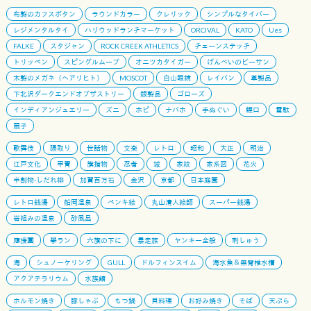
布製のカフスボタン
ラウンドカラー
クレリック
シンプルなタイバー
レジメンタルタイ
ハリウッドランチマーケット
ORCIVAL
KATO
Ues
FALKE
スタジャン
ROCK CREEK ATHLETICS
チェーンステッチ
トリッペン
スピングルムーブ
オニツカタイガー
げんべいのビーサン
木製のメガネ（ヘアリヒト）
MOSCOT
白山眼鏡
レイバン
革製品
下北沢ダークエンドオブザストリー
銀製品
ゴローズ
インディアンジュエリー
ズニ
ホピ
ナバホ
手ぬぐい
鯉口
雪駄
扇子
歌舞伎
隈取り
世話物
文楽
レトロ
昭和
大正
明治
江戸文化
甲冑
旗指物
忍者
城
家紋
家系図
花火
半割物-しだれ柳
加賀百万石
金沢
京都
日本庭園
レトロ銭湯
船岡温泉
ペンキ絵
丸山清人絵師
スーパー銭湯
岩組みの温泉
砂風呂
應援團
學ラン
六旗の下に
暴走族
ヤンキー全般
刺しゅう
海
シュノーケリング
GULL
ドルフィンスイム
海水魚＆無脊椎水槽
アクアテラリウム
水族館
ホルモン焼き
豚しゃぶ
もつ鍋
貝料理
お好み焼き
そば
天ぷら