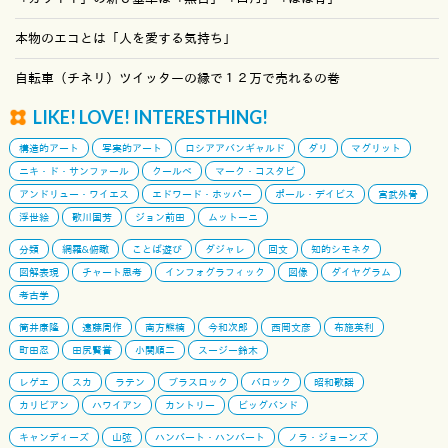
本物のエコとは「人を愛する気持ち」
自転車（チネリ）ツイッターの縁で１２万で売れるの巻
LIKE! LOVE! INTERESTHING!
構造的アート
写実的アート
ロシアアバンギャルド
ダリ
マグリット
ニキ・ド・サンファール
クールベ
マーク・コスタビ
アンドリュー・ワイエス
エドワード・ホッパー
ポール・デイビス
宮武外骨
浮世絵
歌川国芳
ジョン前田
ムットーニ
分類
網羅&俯瞰
ことば遊び
ダジャレ
回文
知的シモネタ
図解表現
チャート思考
インフォグラフィック
図像
ダイヤグラム
考古学
筒井康隆
遠藤周作
南方熊楠
今和次郎
西岡文彦
布施英利
町田忍
田尻賢誉
小関順二
スージー鈴木
レゲエ
スカ
ラテン
ブラスロック
バロック
昭和歌謡
カリビアン
ハワイアン
カントリー
ビッグバンド
キャンディーズ
山弦
ハンバート・ハンバート
ノラ・ジョーンズ