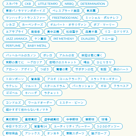
スカパラ
CKB
LITTLE TEMPO
NRBQ
DETERMINATION
東京パノラママンボボーイズ
ペレスプラード楽団
氣志團
マンハッタントランスファー
FREETWOOD MAC
ミッシェル・ポルナレフ
シカゴ
カーペンターズ
ギルバート・オサリヴァン
ボブ・マーリー
エアサプライ
南佳孝
高中正義
松田聖子
森高千里
リコ・ロドリゲス
JAZZ JAMAICA
ヤン富田
PAT METHENY
DUALERS
トニー谷
PERFUME
BABY METAL
パッヘルベルのカノン
ボレロ
アルルの女
栄冠は君に輝く
荒野の果てに 〜グロリア
夜明けのスキャット
喝采
ひとりきり
アローン・アゲイン
つばさ
青春の影
サボテンの花
制服
鉄のハート
トロンボーン
管楽器
アコギ（コールクラーク）
スラックキーギター
ウクレレ
フルート
スチールドラム
パーカッション
ギロ
クラベスア
ゴゴベル
キハーダ
ラチェット
コンドルズ
ワールドオーダー
ミスター・ビーン
細かすぎて伝わらないモノマネ
高校野球
星稜高校
遊学館高校
中学野球
草野球
球場
中日ドラゴンズ
背番号14
ユーティリティプレーヤー
5-2-3のゲッツー
野球用品
アシックス
オンヨネ
東駒スポーツ
誠グローブ