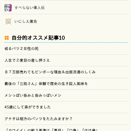
すべらない偉人伝
いにしえ廣告
自分的オススメ記事10
或るバツ２女性の死
人生で２度目の差し押さえ
８７万部売れてもビンボーな理由＆出版流通のしくみ
最後の「三助さん」体験で歴史の生き証人風味を
メシっぽい呑みと呑みっぽいメシ
45歳にして弟ができました
アナタは相方のパンツをたたみますか？
「カワイイ」の新３基準は「黒目」「口角」「ほほ骨」