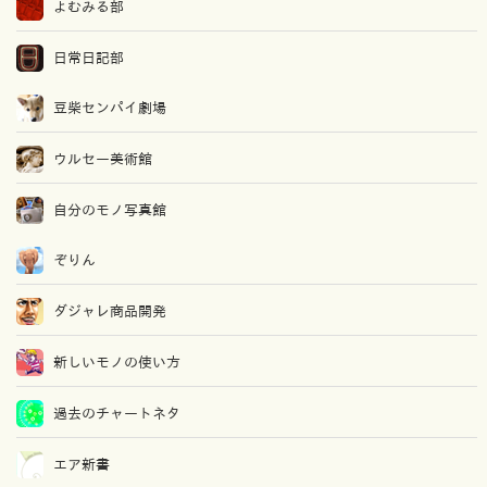
よむみる部
日常日記部
豆柴センパイ劇場
ウルセー美術館
自分のモノ写真館
ぞりん
ダジャレ商品開発
新しいモノの使い方
過去のチャートネタ
エア新書