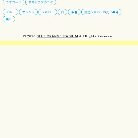
ラオコーン
サモトラケのニケ
ブルー
オレンジ
シルバー
白
茶色
鍛造シルバーの光り具合
角Ｒ
© 2026
BLUE ORANGE STADIUM
All Rights Reserved.