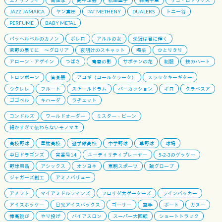
JAZZ JAMAICA
ヤン富田
PAT METHENY
DUALERS
トニー谷
PERFUME
BABY METAL
パッヘルベルのカノン
ボレロ
アルルの女
栄冠は君に輝く
荒野の果てに 〜グロリア
夜明けのスキャット
喝采
ひとりきり
アローン・アゲイン
つばさ
青春の影
サボテンの花
制服
鉄のハート
トロンボーン
管楽器
アコギ（コールクラーク）
スラックキーギター
ウクレレ
フルート
スチールドラム
パーカッション
ギロ
クラベスア
ゴゴベル
キハーダ
ラチェット
コンドルズ
ワールドオーダー
ミスター・ビーン
細かすぎて伝わらないモノマネ
高校野球
星稜高校
遊学館高校
中学野球
草野球
球場
中日ドラゴンズ
背番号14
ユーティリティプレーヤー
5-2-3のゲッツー
野球用品
アシックス
オンヨネ
東駒スポーツ
誠グローブ
ジャガーズ創工
アミノバリュー
アメフト
マイアミドルフィンズ
フロリダ大ゲーターズ
ラインバッカー
アイスホッケー
日光アイスバックス
ゴーリー
空手
ボート
カヌー
棒高跳び
やり投げ
バイアスロン
スーパー大回転
ショートトラック