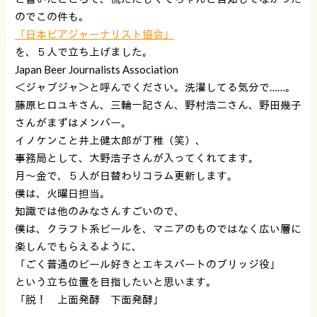
のでこの件も。
「日本ビアジャーナリスト協会」
を、５人で立ち上げました。
Japan Beer Journalists Association
＜ジャブジャ＞と呼んでください。洗濯してる気分で……。
藤原ヒロユキさん、三輪一記さん、野村浩二さん、野田幾子
さんがまずはメンバー。
イノケンこと井上健太郎が丁稚（笑）、
事務局として、大野浩子さんが入ってくれてます。
月〜金で、５人が日替わりコラム更新します。
僕は、火曜日担当。
知識では他のみなさんすごいので、
僕は、クラフト系ビールを、マニアのものではなく広い層に
楽しんでもらえるように、
「ごく普通のビール好きとエキスパートのブリッジ役」
という立ち位置を目指したいと思います。
「脱！ 上面発酵 下面発酵」