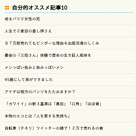
自分的オススメ記事10
或るバツ２女性の死
人生で２度目の差し押さえ
８７万部売れてもビンボーな理由＆出版流通のしくみ
最後の「三助さん」体験で歴史の生き証人風味を
メシっぽい呑みと呑みっぽいメシ
45歳にして弟ができました
アナタは相方のパンツをたたみますか？
「カワイイ」の新３基準は「黒目」「口角」「ほほ骨」
本物のエコとは「人を愛する気持ち」
自転車（チネリ）ツイッターの縁で１２万で売れるの巻