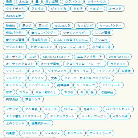
縁側
木の上
畳
狭い空間
ログハウス
ツリーハウス
ウッドデッキ
アメリカ
ジャマイカ
タヒチ
ベルギー
オランダ
水のある街
健康法
足ツボ
耳ツボ
せんねん灸
カッピング
ケールパウダー
熊笹パウダー
春ウコンパウダー
シナモンパウダー
しじみ習慣
青さかな習慣
深海鮫肝油
にんにく卵黄げんのもん
アマニ油
ヤクルト400
ビオフェルミン
QPコーワゴールド
夜と朝の白湯
オーディオ
B&W
MUSICAL FIDELITY
ユニゾンリサーチ
WIRE WORLD
オーディオクエスト
オヤイデ電気
クロモリのロードレーサー
ラグメッキ
シフトレバー
スギノ
ダイヤコンペ
カラーリム
トゥクリップ
双眼鏡
シュタイナー
キャノン
文具
ファーバーカステル ペルナンブコ
キャンドル
ディプティーク
調理器具
ル・クルーゼ
クイジナート
有次
ささら
木目（節あり）
カラ松
杉
桧
収納用品
無印良品
東急ハンズ
ジオラマ
マン盆栽
フォトモ
GIジョー
冬期セット
パイロットセット
タミヤ模型（ミリタリー）
ケッテンクラート
シュビムワーゲン
6ポンド砲
土のうセット
機関銃チーム
石膏像
パジャント
ジョルジョ
モリエール
ガッタメラータ