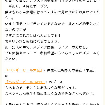
初日１０日は、プレス＆関係者オ向けのプレ体験やセレモニ
ーがあり、４時にオープン。
僕はもちろん会場に行ってますので見かけたらお声かけくだ
さい。
いま１冊集中して書いているさなかで、ほとんど約束入れて
ないのですが
さすがにこれだけはなんとしても！
でもいい気分転換になるでしょう。
あ、知人の中で、メディア関係、ライターの方など、
プレ体験やセレモニー参加希望の方いらっしゃればメールく
ださい。
『ベルギービール大全』
←共著の三輪さんの会社「木屋」
の、
「ベルギービールJAPN」
←のブース
もあるので、そこらにあるような気がします。
スペシャルな樽生も飲めるようなのでみなさんもぜひに。
と書いたところで、慌ただしくてちゃんと告知してなかった