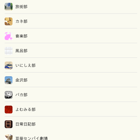
旅街部
カネ部
音楽部
風呂部
いにしえ部
金沢部
バカ部
よむみる部
日常日記部
豆柴センパイ劇場