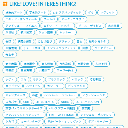
LIKE! LOVE! INTERESTHING!
構造的アート
写実的アート
ロシアアバンギャルド
ダリ
マグリット
ニキ・ド・サンファール
クールベ
マーク・コスタビ
アンドリュー・ワイエス
エドワード・ホッパー
ポール・デイビス
宮武外骨
浮世絵
歌川国芳
ジョン前田
ムットーニ
分類
網羅&俯瞰
ことば遊び
ダジャレ
回文
知的シモネタ
図解表現
チャート思考
インフォグラフィック
図像
ダイヤグラム
考古学
筒井康隆
遠藤周作
南方熊楠
今和次郎
西岡文彦
布施英利
町田忍
田尻賢誉
小関順二
スージー鈴木
レゲエ
スカ
ラテン
ブラスロック
バロック
昭和歌謡
カリビアン
ハワイアン
カントリー
ビッグバンド
キャンディーズ
山弦
ハンバート・ハンバート
ノラ・ジョーンズ
スカパラ
CKB
LITTLE TEMPO
NRBQ
DETERMINATION
東京パノラママンボボーイズ
ペレスプラード楽団
氣志團
マンハッタントランスファー
FREETWOOD MAC
ミッシェル・ポルナレフ
シカゴ
カーペンターズ
ギルバート・オサリヴァン
ボブ・マーリー
エアサプライ
南佳孝
高中正義
松田聖子
森高千里
リコ・ロドリゲス