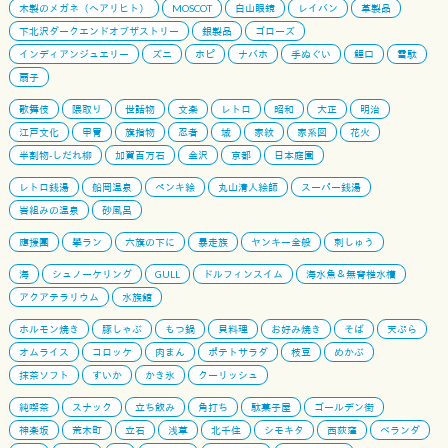
木製のメガネ（ヘアリヒト）
MOSCOT
白山眼鏡
レイバン
革製品
下北沢ダークエンドオブザストリー
銀製品
ゴローズ
インディアンジュエリー
ズニ
ホピ
ナバホ
手ぬぐい
鯉口
雪駄
扇子
歌舞伎
隈取り
世話物
文楽
レトロ
昭和
大正
明治
江戸文化
甲冑
旗指物
忍者
城
家紋
家系図
花火
半割物-しだれ柳
加賀百万石
金沢
京都
日本庭園
レトロ銭湯
船岡温泉
ペンキ絵
丸山清人絵師
スーパー銭湯
岩組みの温泉
砂風呂
應援團
學ラン
六旗の下に
暴走族
ヤンキー全般
刺しゅう
海
シュノーケリング
GULL
ドルフィンスイム
海水魚＆無脊椎水槽
アクアテラリウム
水族館
ホルモン焼き
豚しゃぶ
もつ鍋
貝料理
お好み焼き
そば
天ぷら
オムライス
コロッケ
肉まん
ポテトサラダ
枝豆
めかぶ
抹茶ソフト
すいか
かき氷
クーリッシュ
純喫茶
スナック
立ち飲み
角打ち
駄菓子屋
ゴールデン街
神楽坂
荒木町
立石
浅草
北千住
シモキタ
西荻窪
ベランダ