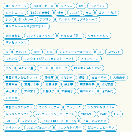
薄くないビール
ベルギービール
ルプルス
IPA
ランビック
レッドエール
香ばしい麦焼酎
爆麦
おこげ
ラム
ロン・サカパ
ジン
タンカレー
アブサン
アルテミジア カプリシューズ
常温ストレートお水別で氷ナシ
珈琲淹れる
ハンドネルドリップ
タカヒロ「雫」
クラシックミル
ザッセンハウス
犬
センパイ
柴犬
和犬
ジャックラッセルテリア
猫
コウハイ
でかい猫
ノルウェイジアンフォレストキャット
メインクーン
ラン
全キャン連
コール
紙テープ
PAPER PLANE LOVE
黒目が多い女性タレント
伊藤蘭
松たか子
優香
石田ゆり子
大橋未歩
森高千里
三浦りさ子
堂真理子
黒木華
蓮佛美沙子
松岡茉優
浜辺美波
大川栄子
仁藤優子
大原麗子
栗田ひろみ
足立梨花
石橋杏奈
布製のカフスボタン
ラウンドカラー
クレリック
シンプルなタイバー
レジメンタルタイ
ハリウッドランチマーケット
ORCIVAL
KATO
Ues
FALKE
スタジャン
ROCK CREEK ATHLETICS
チェーンステッチ
トリッペン
スピングルムーブ
オニツカタイガー
げんべいのビーサン