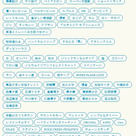
棒高跳び
やり投げ
バイアスロン
スーパー大回転
ショートトラック
薄くないビール
ベルギービール
ルプルス
IPA
ランビック
レッドエール
香ばしい麦焼酎
爆麦
おこげ
ラム
ロン・サカパ
ジン
タンカレー
アブサン
アルテミジア カプリシューズ
常温ストレートお水別で氷ナシ
珈琲淹れる
ハンドネルドリップ
タカヒロ「雫」
クラシックミル
ザッセンハウス
犬
センパイ
柴犬
和犬
ジャックラッセルテリア
猫
コウハイ
でかい猫
ノルウェイジアンフォレストキャット
メインクーン
ラン
全キャン連
コール
紙テープ
PAPER PLANE LOVE
黒目が多い女性タレント
伊藤蘭
松たか子
優香
石田ゆり子
大橋未歩
森高千里
三浦りさ子
堂真理子
黒木華
蓮佛美沙子
松岡茉優
浜辺美波
大川栄子
仁藤優子
大原麗子
栗田ひろみ
足立梨花
石橋杏奈
布製のカフスボタン
ラウンドカラー
クレリック
シンプルなタイバー
レジメンタルタイ
ハリウッドランチマーケット
ORCIVAL
KATO
Ues
FALKE
スタジャン
ROCK CREEK ATHLETICS
チェーンステッチ