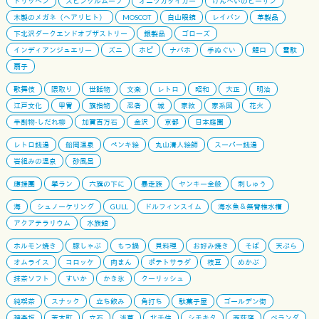
トリッペン
スピングルムーブ
オニツカタイガー
げんべいのビーサン
木製のメガネ（ヘアリヒト）
MOSCOT
白山眼鏡
レイバン
革製品
下北沢ダークエンドオブザストリー
銀製品
ゴローズ
インディアンジュエリー
ズニ
ホピ
ナバホ
手ぬぐい
鯉口
雪駄
扇子
歌舞伎
隈取り
世話物
文楽
レトロ
昭和
大正
明治
江戸文化
甲冑
旗指物
忍者
城
家紋
家系図
花火
半割物-しだれ柳
加賀百万石
金沢
京都
日本庭園
レトロ銭湯
船岡温泉
ペンキ絵
丸山清人絵師
スーパー銭湯
岩組みの温泉
砂風呂
應援團
學ラン
六旗の下に
暴走族
ヤンキー全般
刺しゅう
海
シュノーケリング
GULL
ドルフィンスイム
海水魚＆無脊椎水槽
アクアテラリウム
水族館
ホルモン焼き
豚しゃぶ
もつ鍋
貝料理
お好み焼き
そば
天ぷら
オムライス
コロッケ
肉まん
ポテトサラダ
枝豆
めかぶ
抹茶ソフト
すいか
かき氷
クーリッシュ
純喫茶
スナック
立ち飲み
角打ち
駄菓子屋
ゴールデン街
神楽坂
荒木町
立石
浅草
北千住
シモキタ
西荻窪
ベランダ