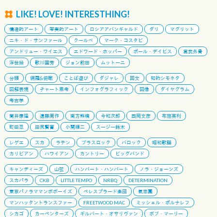
LIKE! LOVE! INTERESTHING!
構造的アート
写実的アート
ロシアアバンギャルド
ダリ
マグリット
ニキ・ド・サンファール
クールベ
マーク・コスタビ
アンドリュー・ワイエス
エドワード・ホッパー
ポール・デイビス
宮武外骨
浮世絵
歌川国芳
ジョン前田
ムットーニ
分類
網羅&俯瞰
ことば遊び
ダジャレ
回文
知的シモネタ
図解表現
チャート思考
インフォグラフィック
図像
ダイヤグラム
考古学
筒井康隆
遠藤周作
南方熊楠
今和次郎
西岡文彦
布施英利
町田忍
田尻賢誉
小関順二
スージー鈴木
レゲエ
スカ
ラテン
ブラスロック
バロック
昭和歌謡
カリビアン
ハワイアン
カントリー
ビッグバンド
キャンディーズ
山弦
ハンバート・ハンバート
ノラ・ジョーンズ
スカパラ
CKB
LITTLE TEMPO
NRBQ
DETERMINATION
東京パノラママンボボーイズ
ペレスプラード楽団
氣志團
マンハッタントランスファー
FREETWOOD MAC
ミッシェル・ポルナレフ
シカゴ
カーペンターズ
ギルバート・オサリヴァン
ボブ・マーリー