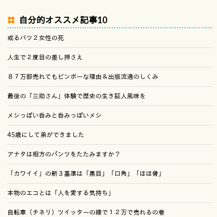
自分的オススメ記事10
或るバツ２女性の死
人生で２度目の差し押さえ
８７万部売れてもビンボーな理由＆出版流通のしくみ
最後の「三助さん」体験で歴史の生き証人風味を
メシっぽい呑みと呑みっぽいメシ
45歳にして弟ができました
アナタは相方のパンツをたたみますか？
「カワイイ」の新３基準は「黒目」「口角」「ほほ骨」
本物のエコとは「人を愛する気持ち」
自転車（チネリ）ツイッターの縁で１２万で売れるの巻