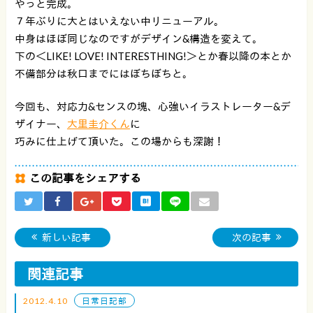
やっと完成。
７年ぶりに大とはいえない中リニューアル。
中身はほぼ同じなのですがデザイン&構造を変えて。
下の＜LIKE! LOVE! INTERESTHING!＞とか春以降の本とか
不備部分は秋口までにはぼちぼちと。
今回も、対応力&センスの塊、心強いイラストレーター&デ
ザイナー、
大里圭介くん
に
巧みに仕上げて頂いた。この場からも深謝！
この記事をシェアする
新しい記事
次の記事
関連記事
2012.4.10
日常日記部