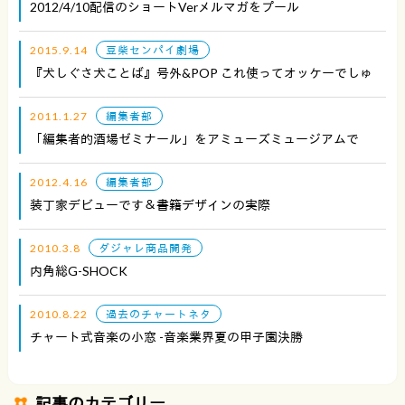
2012/4/10配信のショートverメルマガをプール
2015.9.14
豆柴センパイ劇場
『犬しぐさ犬ことば』号外&POP これ使ってオッケーでしゅ
2011.1.27
編集者部
「編集者的酒場ゼミナール」をアミューズミュージアムで
2012.4.16
編集者部
装丁家デビューです＆書籍デザインの実際
2010.3.8
ダジャレ商品開発
内角総G-SHOCK
2010.8.22
過去のチャートネタ
チャート式音楽の小窓 -音楽業界夏の甲子園決勝
記事のカテゴリー