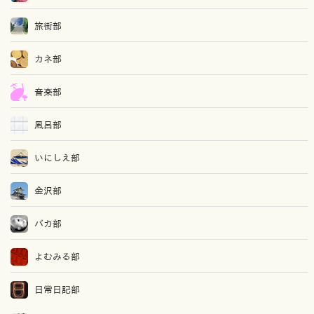
旅街部
カネ部
音楽部
風呂部
いにしえ部
金沢部
バカ部
よむみる部
日常日記部