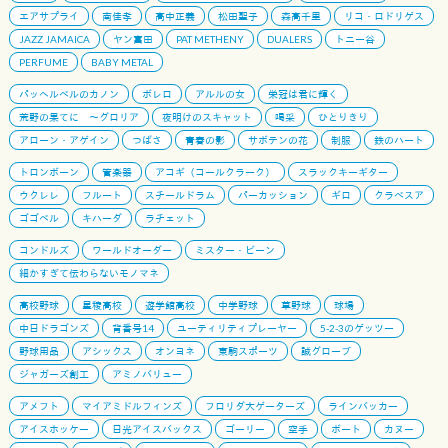
エアサプライ
南佳孝
高中正義
松田聖子
森高千里
リコ・ロドリゲス
JAZZ JAMAICA
ヤン富田
PAT METHENY
DUALERS
トニー谷
PERFUME
BABY METAL
パッヘルベルのカノン
ボレロ
アルルの女
栄冠は君に輝く
荒野の果てに 〜グロリア
夜明けのスキャット
喝采
ひとりきり
アローン・アゲイン
つばさ
青春の影
サボテンの花
制服
鉄のハート
トロンボーン
管楽器
アコギ（コールクラーク）
スラックキーギター
ウクレレ
フルート
スチールドラム
パーカッション
ギロ
クラベスア
ゴゴベル
キハーダ
ラチェット
コンドルズ
ワールドオーダー
ミスター・ビーン
細かすぎて伝わらないモノマネ
高校野球
星稜高校
遊学館高校
中学野球
草野球
球場
中日ドラゴンズ
背番号14
ユーティリティプレーヤー
5-2-3のゲッツー
野球用品
アシックス
オンヨネ
東駒スポーツ
誠グローブ
ジャガーズ創工
アミノバリュー
アメフト
マイアミドルフィンズ
フロリダ大ゲーターズ
ラインバッカー
アイスホッケー
日光アイスバックス
ゴーリー
空手
ボート
カヌー