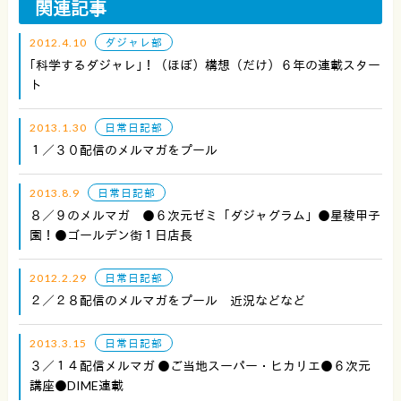
関連記事
2012.4.10
ダジャレ部
｢科学するダジャレ｣！（ほぼ）構想（だけ）６年の連載スター
ト
2013.1.30
日常日記部
１／３０配信のメルマガをプール
2013.8.9
日常日記部
８／９のメルマガ ●６次元ゼミ「ダジャグラム」●星稜甲子
園！●ゴールデン街１日店長
2012.2.29
日常日記部
２／２８配信のメルマガをプール 近況などなど
2013.3.15
日常日記部
３／１４配信メルマガ ●ご当地スーパー・ヒカリエ●６次元
講座●DIME連載