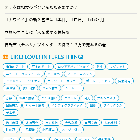
アナタは相方のパンツをたたみますか？
「カワイイ」の新３基準は「黒目」「口角」「ほほ骨」
本物のエコとは「人を愛する気持ち」
自転車（チネリ）ツイッターの縁で１２万で売れるの巻
LIKE! LOVE! INTERESTHING!
構造的アート
写実的アート
ロシアアバンギャルド
ダリ
マグリット
ニキ・ド・サンファール
クールベ
マーク・コスタビ
アンドリュー・ワイエス
エドワード・ホッパー
ポール・デイビス
宮武外骨
浮世絵
歌川国芳
ジョン前田
ムットーニ
分類
網羅&俯瞰
ことば遊び
ダジャレ
回文
知的シモネタ
図解表現
チャート思考
インフォグラフィック
図像
ダイヤグラム
考古学
筒井康隆
遠藤周作
南方熊楠
今和次郎
西岡文彦
布施英利
町田忍
田尻賢誉
小関順二
スージー鈴木
レゲエ
スカ
ラテン
ブラスロック
バロック
昭和歌謡