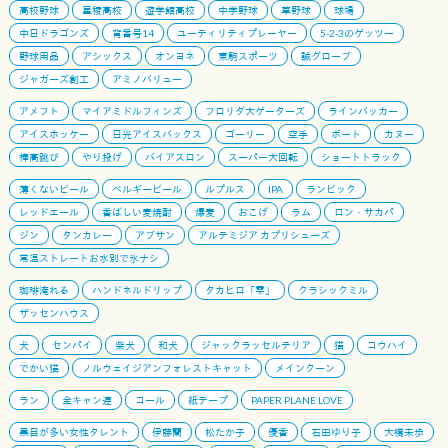
高校野球
星稜高校
遊学館高校
中学野球
草野球
球場
中日ドラゴンズ
背番号14
ユーティリティプレーヤー
5-2-3のゲッツー
野球用品
アシックス
オンヨネ
東駒スポーツ
誠グローブ
ジャガーズ創工
アミノバリュー
アメフト
マイアミドルフィンズ
フロリダ大ゲーターズ
ラインバッカー
アイスホッケー
日光アイスバックス
ゴーリー
空手
ボート
カヌー
棒高跳び
やり投げ
バイアスロン
スーパー大回転
ショートトラック
薄くないビール
ベルギービール
ルプルス
IPA
ランビック
レッドエール
香ばしい麦焼酎
爆麦
おこげ
ラム
ロン・サカパ
ジン
タンカレー
アブサン
アルテミジア カプリシューズ
常温ストレートお水別で氷ナシ
珈琲淹れる
ハンドネルドリップ
タカヒロ「雫」
クラシックミル
ザッセンハウス
犬
センパイ
柴犬
和犬
ジャックラッセルテリア
猫
コウハイ
でかい猫
ノルウェイジアンフォレストキャット
メインクーン
ラン
全キャン連
コール
紙テープ
PAPER PLANE LOVE
黒目が多い女性タレント
伊藤蘭
松たか子
優香
石田ゆり子
大橋未歩