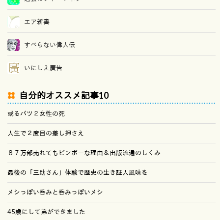
エア新書
すべらない偉人伝
いにしえ廣告
自分的オススメ記事10
或るバツ２女性の死
人生で２度目の差し押さえ
８７万部売れてもビンボーな理由＆出版流通のしくみ
最後の「三助さん」体験で歴史の生き証人風味を
メシっぽい呑みと呑みっぽいメシ
45歳にして弟ができました