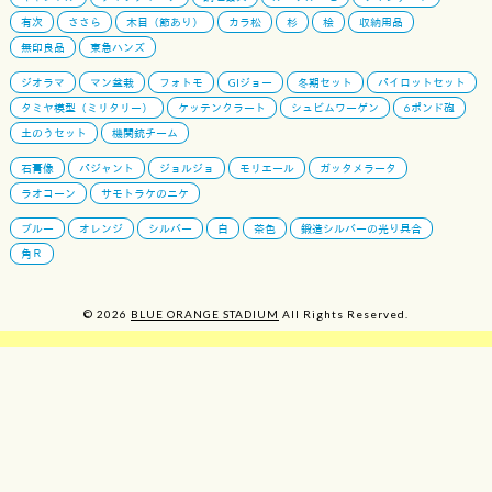
有次
ささら
木目（節あり）
カラ松
杉
桧
収納用品
無印良品
東急ハンズ
ジオラマ
マン盆栽
フォトモ
GIジョー
冬期セット
パイロットセット
タミヤ模型（ミリタリー）
ケッテンクラート
シュビムワーゲン
6ポンド砲
土のうセット
機関銃チーム
石膏像
パジャント
ジョルジョ
モリエール
ガッタメラータ
ラオコーン
サモトラケのニケ
ブルー
オレンジ
シルバー
白
茶色
鍛造シルバーの光り具合
角Ｒ
© 2026
BLUE ORANGE STADIUM
All Rights Reserved.