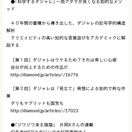
●｢科学するダジャレ｣ 〜地アタマが良くなる知的なメソ
ッド
４０年間の蓄積から導き出した、ダジャレの記号学的構造
解析
クリエイビティの高い知的な言葉遊びをアカデミックに解
説する
［第１回］ダジャレはウケるため？それは卑しい心根
自分が向上するための作品だ
http://diamond.jp/articles/-/16776
［第２回］ダジャレは「見立て」発想による知的で粋な作
業
ダリもマグリットも国芳も
http://diamond.jp/articles/-/17023
●｢ジワジワ来る猫猫｣ 片岡Kさんの連載
幻冬舎WEBマガジンで大好評更新中！