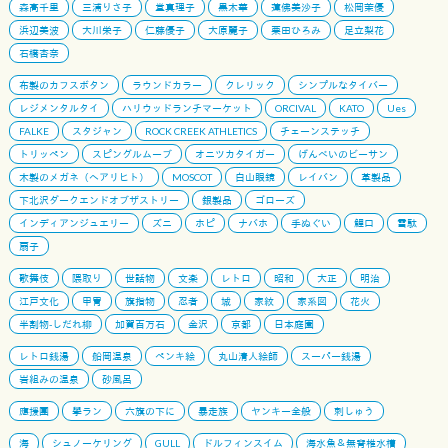
森高千里
三浦りさ子
堂真理子
黒木華
蓮佛美沙子
松岡茉優
浜辺美波
大川栄子
仁藤優子
大原麗子
栗田ひろみ
足立梨花
石橋杏奈
布製のカフスボタン
ラウンドカラー
クレリック
シンプルなタイバー
レジメンタルタイ
ハリウッドランチマーケット
ORCIVAL
KATO
Ues
FALKE
スタジャン
ROCK CREEK ATHLETICS
チェーンステッチ
トリッペン
スピングルムーブ
オニツカタイガー
げんべいのビーサン
木製のメガネ（ヘアリヒト）
MOSCOT
白山眼鏡
レイバン
革製品
下北沢ダークエンドオブザストリー
銀製品
ゴローズ
インディアンジュエリー
ズニ
ホピ
ナバホ
手ぬぐい
鯉口
雪駄
扇子
歌舞伎
隈取り
世話物
文楽
レトロ
昭和
大正
明治
江戸文化
甲冑
旗指物
忍者
城
家紋
家系図
花火
半割物-しだれ柳
加賀百万石
金沢
京都
日本庭園
レトロ銭湯
船岡温泉
ペンキ絵
丸山清人絵師
スーパー銭湯
岩組みの温泉
砂風呂
應援團
學ラン
六旗の下に
暴走族
ヤンキー全般
刺しゅう
海
シュノーケリング
GULL
ドルフィンスイム
海水魚＆無脊椎水槽