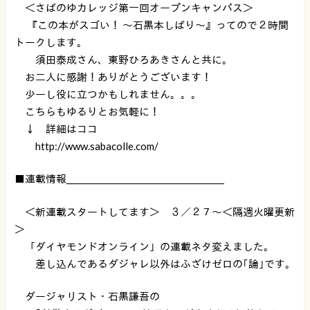
＜さばのゆカレッジ第一回オープンキャンパス＞
『この本がスゴい！ 〜石黒本しばり〜』ってので２時間
トークします。
須田泰成さん、東野ひろあきさんと共に。
お二人に感謝！ありがとうございます！
少ーし役に立つかもしれません。。。
こちらもゆるりとお気軽に！
↓ 詳細はココ
http://www.sabacolle.com/
■連載情報______________________________________
＜新連載スタートしてます＞ ３／２７〜＜隔週火曜更新
＞
「ダイヤモンドオンライン」の連載ネタ変えました。
差し込んであるダジャレ以外はふざけゼロの｢論｣です。
ダージャリスト・石黒謙吾の