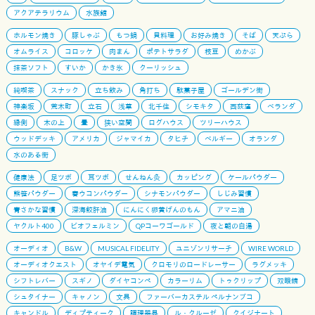
アクアテラリウム
水族館
ホルモン焼き
豚しゃぶ
もつ鍋
貝料理
お好み焼き
そば
天ぷら
オムライス
コロッケ
肉まん
ポテトサラダ
枝豆
めかぶ
抹茶ソフト
すいか
かき氷
クーリッシュ
純喫茶
スナック
立ち飲み
角打ち
駄菓子屋
ゴールデン街
神楽坂
荒木町
立石
浅草
北千住
シモキタ
西荻窪
ベランダ
縁側
木の上
畳
狭い空間
ログハウス
ツリーハウス
ウッドデッキ
アメリカ
ジャマイカ
タヒチ
ベルギー
オランダ
水のある街
健康法
足ツボ
耳ツボ
せんねん灸
カッピング
ケールパウダー
熊笹パウダー
春ウコンパウダー
シナモンパウダー
しじみ習慣
青さかな習慣
深海鮫肝油
にんにく卵黄げんのもん
アマニ油
ヤクルト400
ビオフェルミン
QPコーワゴールド
夜と朝の白湯
オーディオ
B&W
MUSICAL FIDELITY
ユニゾンリサーチ
WIRE WORLD
オーディオクエスト
オヤイデ電気
クロモリのロードレーサー
ラグメッキ
シフトレバー
スギノ
ダイヤコンペ
カラーリム
トゥクリップ
双眼鏡
シュタイナー
キャノン
文具
ファーバーカステル ペルナンブコ
キャンドル
ディプティーク
調理器具
ル・クルーゼ
クイジナート