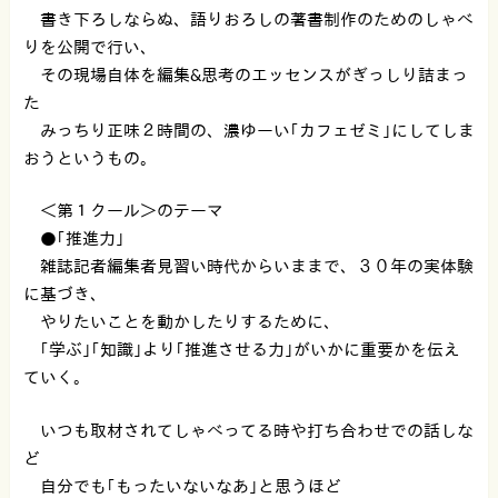
書き下ろしならぬ、語りおろしの著書制作のためのしゃべ
りを公開で行い、
その現場自体を編集&思考のエッセンスがぎっしり詰まっ
た
みっちり正味２時間の、濃ゆーい｢カフェゼミ｣にしてしま
おうというもの。
＜第１クール＞のテーマ
●｢推進力｣
雑誌記者編集者見習い時代からいままで、３０年の実体験
に基づき、
やりたいことを動かしたりするために、
｢学ぶ｣｢知識｣より｢推進させる力｣がいかに重要かを伝え
ていく。
いつも取材されてしゃべってる時や打ち合わせでの話しな
ど
自分でも｢もったいないなあ｣と思うほど