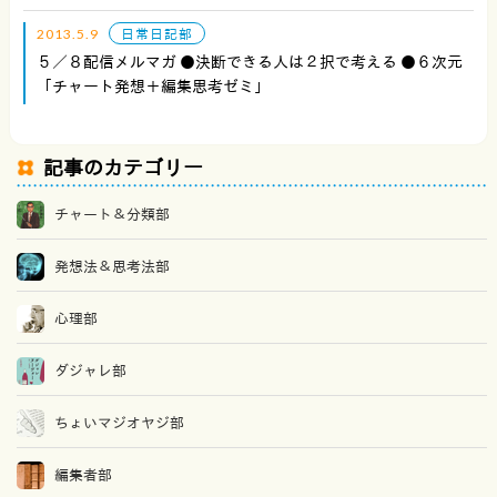
2013.5.9
日常日記部
５／８配信メルマガ ●決断できる人は２択で考える ●６次元
「チャート発想＋編集思考ゼミ」
記事のカテゴリー
チャート＆分類部
発想法＆思考法部
心理部
ダジャレ部
ちょいマジオヤジ部
編集者部