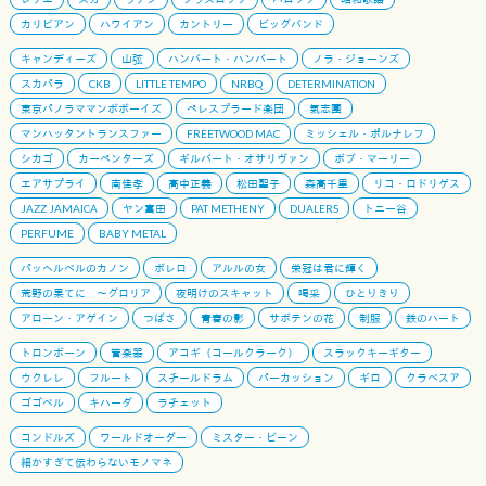
カリビアン
ハワイアン
カントリー
ビッグバンド
キャンディーズ
山弦
ハンバート・ハンバート
ノラ・ジョーンズ
スカパラ
CKB
LITTLE TEMPO
NRBQ
DETERMINATION
東京パノラママンボボーイズ
ペレスプラード楽団
氣志團
マンハッタントランスファー
FREETWOOD MAC
ミッシェル・ポルナレフ
シカゴ
カーペンターズ
ギルバート・オサリヴァン
ボブ・マーリー
エアサプライ
南佳孝
高中正義
松田聖子
森高千里
リコ・ロドリゲス
JAZZ JAMAICA
ヤン富田
PAT METHENY
DUALERS
トニー谷
PERFUME
BABY METAL
パッヘルベルのカノン
ボレロ
アルルの女
栄冠は君に輝く
荒野の果てに 〜グロリア
夜明けのスキャット
喝采
ひとりきり
アローン・アゲイン
つばさ
青春の影
サボテンの花
制服
鉄のハート
トロンボーン
管楽器
アコギ（コールクラーク）
スラックキーギター
ウクレレ
フルート
スチールドラム
パーカッション
ギロ
クラベスア
ゴゴベル
キハーダ
ラチェット
コンドルズ
ワールドオーダー
ミスター・ビーン
細かすぎて伝わらないモノマネ