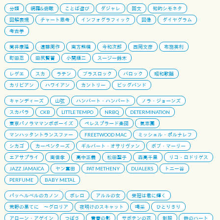
分類
網羅&俯瞰
ことば遊び
ダジャレ
回文
知的シモネタ
図解表現
チャート思考
インフォグラフィック
図像
ダイヤグラム
考古学
筒井康隆
遠藤周作
南方熊楠
今和次郎
西岡文彦
布施英利
町田忍
田尻賢誉
小関順二
スージー鈴木
レゲエ
スカ
ラテン
ブラスロック
バロック
昭和歌謡
カリビアン
ハワイアン
カントリー
ビッグバンド
キャンディーズ
山弦
ハンバート・ハンバート
ノラ・ジョーンズ
スカパラ
CKB
LITTLE TEMPO
NRBQ
DETERMINATION
東京パノラママンボボーイズ
ペレスプラード楽団
氣志團
マンハッタントランスファー
FREETWOOD MAC
ミッシェル・ポルナレフ
シカゴ
カーペンターズ
ギルバート・オサリヴァン
ボブ・マーリー
エアサプライ
南佳孝
高中正義
松田聖子
森高千里
リコ・ロドリゲス
JAZZ JAMAICA
ヤン富田
PAT METHENY
DUALERS
トニー谷
PERFUME
BABY METAL
パッヘルベルのカノン
ボレロ
アルルの女
栄冠は君に輝く
荒野の果てに 〜グロリア
夜明けのスキャット
喝采
ひとりきり
アローン・アゲイン
つばさ
青春の影
サボテンの花
制服
鉄のハート