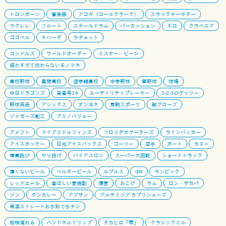
トロンボーン
管楽器
アコギ（コールクラーク）
スラックキーギター
ウクレレ
フルート
スチールドラム
パーカッション
ギロ
クラベスア
ゴゴベル
キハーダ
ラチェット
コンドルズ
ワールドオーダー
ミスター・ビーン
細かすぎて伝わらないモノマネ
高校野球
星稜高校
遊学館高校
中学野球
草野球
球場
中日ドラゴンズ
背番号14
ユーティリティプレーヤー
5-2-3のゲッツー
野球用品
アシックス
オンヨネ
東駒スポーツ
誠グローブ
ジャガーズ創工
アミノバリュー
アメフト
マイアミドルフィンズ
フロリダ大ゲーターズ
ラインバッカー
アイスホッケー
日光アイスバックス
ゴーリー
空手
ボート
カヌー
棒高跳び
やり投げ
バイアスロン
スーパー大回転
ショートトラック
薄くないビール
ベルギービール
ルプルス
IPA
ランビック
レッドエール
香ばしい麦焼酎
爆麦
おこげ
ラム
ロン・サカパ
ジン
タンカレー
アブサン
アルテミジア カプリシューズ
常温ストレートお水別で氷ナシ
珈琲淹れる
ハンドネルドリップ
タカヒロ「雫」
クラシックミル