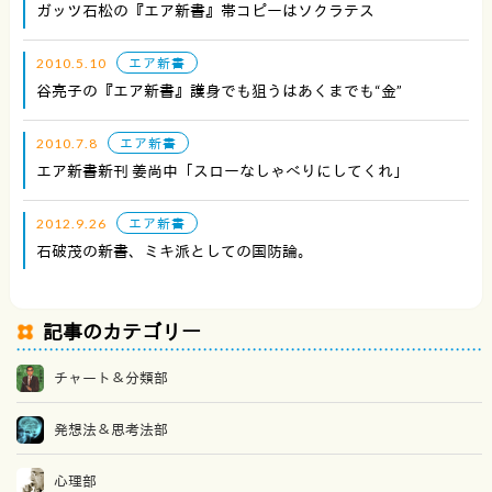
ガッツ石松の『エア新書』帯コピーはソクラテス
2010.5.10
エア新書
谷亮子の『エア新書』護身でも狙うはあくまでも“金”
2010.7.8
エア新書
エア新書新刊 姜尚中「スローなしゃべりにしてくれ」
2012.9.26
エア新書
石破茂の新書、ミキ派としての国防論。
記事のカテゴリー
チャート＆分類部
発想法＆思考法部
心理部