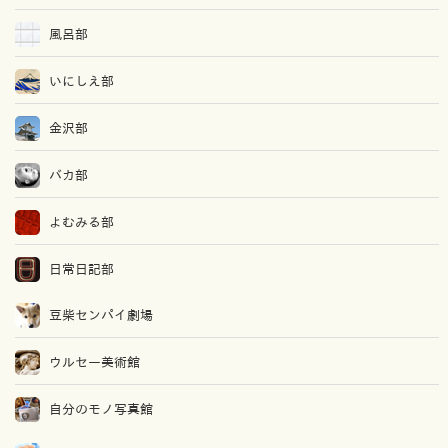
風呂部
いにしえ部
金沢部
バカ部
よむみる部
日常日記部
豆柴センパイ劇場
ウルセー美術館
自分のモノ写真館