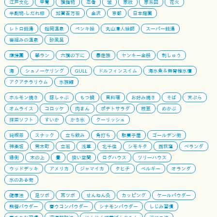
江戸文化
甲冑
旗指物
忍者
城
家紋
家系図
花火
半割物-しだれ柳
加賀百万石
金沢
京都
日本庭園
レトロ銭湯
船岡温泉
ペンキ絵
丸山清人絵師
スーパー銭湯
岩組みの温泉
砂風呂
應援團
學ラン
六旗の下に
暴走族
ヤンキー全般
刺しゅう
海
シュノーケリング
GULL
ドルフィンスイム
海水魚＆無脊椎水槽
アクアテラリウム
水族館
ホルモン焼き
豚しゃぶ
もつ鍋
貝料理
お好み焼き
そば
天ぷら
オムライス
コロッケ
肉まん
ポテトサラダ
枝豆
めかぶ
抹茶ソフト
すいか
かき氷
クーリッシュ
純喫茶
スナック
立ち飲み
角打ち
駄菓子屋
ゴールデン街
神楽坂
荒木町
立石
浅草
北千住
シモキタ
西荻窪
ベランダ
縁側
木の上
畳
狭い空間
ログハウス
ツリーハウス
ウッドデッキ
アメリカ
ジャマイカ
タヒチ
ベルギー
オランダ
水のある街
健康法
足ツボ
耳ツボ
せんねん灸
カッピング
ケールパウダー
熊笹パウダー
春ウコンパウダー
シナモンパウダー
しじみ習慣