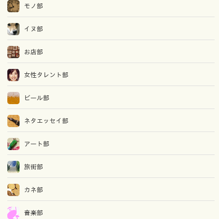
モノ部
イヌ部
お店部
女性タレント部
ビール部
ネタエッセイ部
アート部
旅街部
カネ部
音楽部