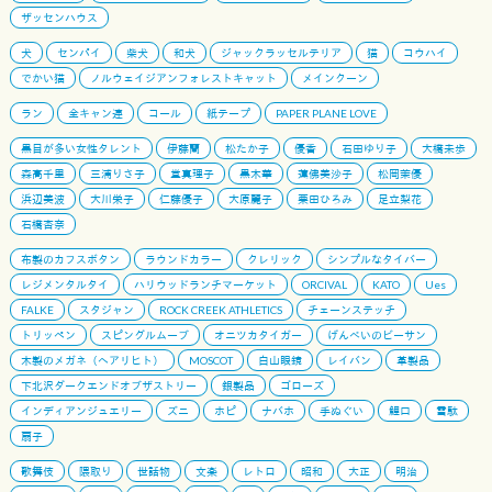
ザッセンハウス
犬
センパイ
柴犬
和犬
ジャックラッセルテリア
猫
コウハイ
でかい猫
ノルウェイジアンフォレストキャット
メインクーン
ラン
全キャン連
コール
紙テープ
PAPER PLANE LOVE
黒目が多い女性タレント
伊藤蘭
松たか子
優香
石田ゆり子
大橋未歩
森高千里
三浦りさ子
堂真理子
黒木華
蓮佛美沙子
松岡茉優
浜辺美波
大川栄子
仁藤優子
大原麗子
栗田ひろみ
足立梨花
石橋杏奈
布製のカフスボタン
ラウンドカラー
クレリック
シンプルなタイバー
レジメンタルタイ
ハリウッドランチマーケット
ORCIVAL
KATO
Ues
FALKE
スタジャン
ROCK CREEK ATHLETICS
チェーンステッチ
トリッペン
スピングルムーブ
オニツカタイガー
げんべいのビーサン
木製のメガネ（ヘアリヒト）
MOSCOT
白山眼鏡
レイバン
革製品
下北沢ダークエンドオブザストリー
銀製品
ゴローズ
インディアンジュエリー
ズニ
ホピ
ナバホ
手ぬぐい
鯉口
雪駄
扇子
歌舞伎
隈取り
世話物
文楽
レトロ
昭和
大正
明治