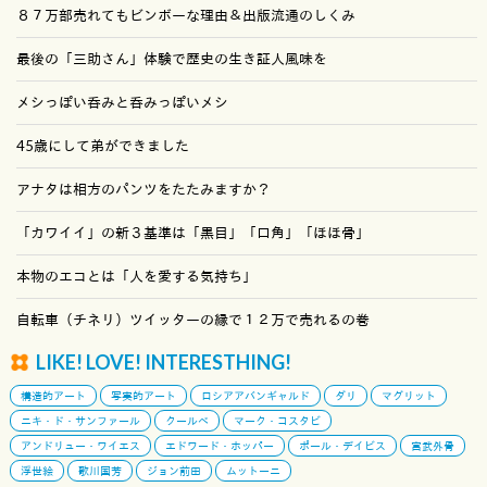
８７万部売れてもビンボーな理由＆出版流通のしくみ
最後の「三助さん」体験で歴史の生き証人風味を
メシっぽい呑みと呑みっぽいメシ
45歳にして弟ができました
アナタは相方のパンツをたたみますか？
「カワイイ」の新３基準は「黒目」「口角」「ほほ骨」
本物のエコとは「人を愛する気持ち」
自転車（チネリ）ツイッターの縁で１２万で売れるの巻
LIKE! LOVE! INTERESTHING!
構造的アート
写実的アート
ロシアアバンギャルド
ダリ
マグリット
ニキ・ド・サンファール
クールベ
マーク・コスタビ
アンドリュー・ワイエス
エドワード・ホッパー
ポール・デイビス
宮武外骨
浮世絵
歌川国芳
ジョン前田
ムットーニ