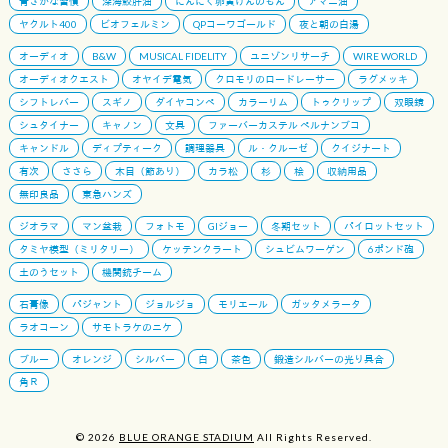
青さかな習慣
深海鮫肝油
にんにく卵黄げんのもん
アマニ油
ヤクルト400
ビオフェルミン
QPコーワゴールド
夜と朝の白湯
オーディオ
B&W
MUSICAL FIDELITY
ユニゾンリサーチ
WIRE WORLD
オーディオクエスト
オヤイデ電気
クロモリのロードレーサー
ラグメッキ
シフトレバー
スギノ
ダイヤコンペ
カラーリム
トゥクリップ
双眼鏡
シュタイナー
キャノン
文具
ファーバーカステル ペルナンブコ
キャンドル
ディプティーク
調理器具
ル・クルーゼ
クイジナート
有次
ささら
木目（節あり）
カラ松
杉
桧
収納用品
無印良品
東急ハンズ
ジオラマ
マン盆栽
フォトモ
GIジョー
冬期セット
パイロットセット
タミヤ模型（ミリタリー）
ケッテンクラート
シュビムワーゲン
6ポンド砲
土のうセット
機関銃チーム
石膏像
パジャント
ジョルジョ
モリエール
ガッタメラータ
ラオコーン
サモトラケのニケ
ブルー
オレンジ
シルバー
白
茶色
鍛造シルバーの光り具合
角Ｒ
© 2026
BLUE ORANGE STADIUM
All Rights Reserved.