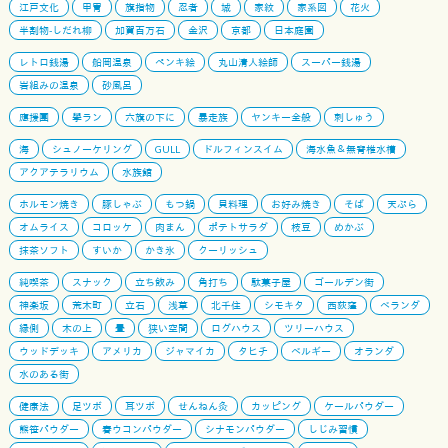
江戸文化
甲冑
旗指物
忍者
城
家紋
家系図
花火
半割物-しだれ柳
加賀百万石
金沢
京都
日本庭園
レトロ銭湯
船岡温泉
ペンキ絵
丸山清人絵師
スーパー銭湯
岩組みの温泉
砂風呂
應援團
學ラン
六旗の下に
暴走族
ヤンキー全般
刺しゅう
海
シュノーケリング
GULL
ドルフィンスイム
海水魚＆無脊椎水槽
アクアテラリウム
水族館
ホルモン焼き
豚しゃぶ
もつ鍋
貝料理
お好み焼き
そば
天ぷら
オムライス
コロッケ
肉まん
ポテトサラダ
枝豆
めかぶ
抹茶ソフト
すいか
かき氷
クーリッシュ
純喫茶
スナック
立ち飲み
角打ち
駄菓子屋
ゴールデン街
神楽坂
荒木町
立石
浅草
北千住
シモキタ
西荻窪
ベランダ
縁側
木の上
畳
狭い空間
ログハウス
ツリーハウス
ウッドデッキ
アメリカ
ジャマイカ
タヒチ
ベルギー
オランダ
水のある街
健康法
足ツボ
耳ツボ
せんねん灸
カッピング
ケールパウダー
熊笹パウダー
春ウコンパウダー
シナモンパウダー
しじみ習慣