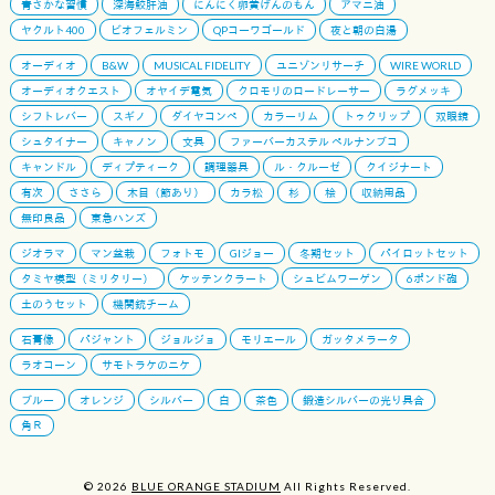
青さかな習慣
深海鮫肝油
にんにく卵黄げんのもん
アマニ油
ヤクルト400
ビオフェルミン
QPコーワゴールド
夜と朝の白湯
オーディオ
B&W
MUSICAL FIDELITY
ユニゾンリサーチ
WIRE WORLD
オーディオクエスト
オヤイデ電気
クロモリのロードレーサー
ラグメッキ
シフトレバー
スギノ
ダイヤコンペ
カラーリム
トゥクリップ
双眼鏡
シュタイナー
キャノン
文具
ファーバーカステル ペルナンブコ
キャンドル
ディプティーク
調理器具
ル・クルーゼ
クイジナート
有次
ささら
木目（節あり）
カラ松
杉
桧
収納用品
無印良品
東急ハンズ
ジオラマ
マン盆栽
フォトモ
GIジョー
冬期セット
パイロットセット
タミヤ模型（ミリタリー）
ケッテンクラート
シュビムワーゲン
6ポンド砲
土のうセット
機関銃チーム
石膏像
パジャント
ジョルジョ
モリエール
ガッタメラータ
ラオコーン
サモトラケのニケ
ブルー
オレンジ
シルバー
白
茶色
鍛造シルバーの光り具合
角Ｒ
© 2026
BLUE ORANGE STADIUM
All Rights Reserved.