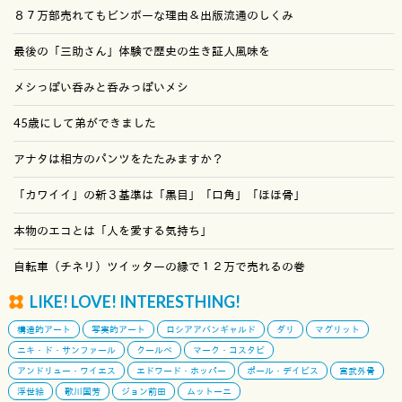
８７万部売れてもビンボーな理由＆出版流通のしくみ
最後の「三助さん」体験で歴史の生き証人風味を
メシっぽい呑みと呑みっぽいメシ
45歳にして弟ができました
アナタは相方のパンツをたたみますか？
「カワイイ」の新３基準は「黒目」「口角」「ほほ骨」
本物のエコとは「人を愛する気持ち」
自転車（チネリ）ツイッターの縁で１２万で売れるの巻
LIKE! LOVE! INTERESTHING!
構造的アート
写実的アート
ロシアアバンギャルド
ダリ
マグリット
ニキ・ド・サンファール
クールベ
マーク・コスタビ
アンドリュー・ワイエス
エドワード・ホッパー
ポール・デイビス
宮武外骨
浮世絵
歌川国芳
ジョン前田
ムットーニ