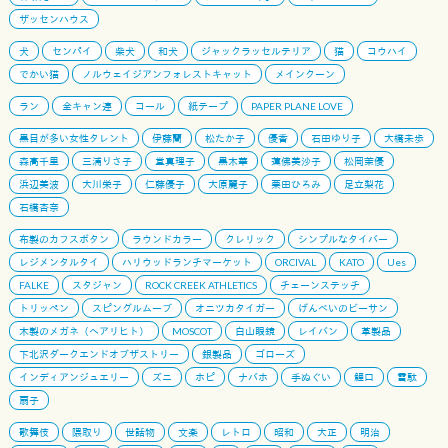
ザッセンハウス
犬
センパイ
柴犬
和犬
ジャックラッセルテリア
猫
コウハイ
でかい猫
ノルウェイジアンフォレストキャット
メインクーン
ラン
全キャン連
コール
紙テープ
PAPER PLANE LOVE
黒目が多い女性タレント
伊藤蘭
松たか子
優香
石田ゆり子
大橋未歩
森高千里
三浦りさ子
堂真理子
黒木華
蓮佛美沙子
松岡茉優
浜辺美波
大川栄子
仁藤優子
大原麗子
栗田ひろみ
足立梨花
石橋杏奈
布製のカフスボタン
ラウンドカラー
クレリック
シンプルなタイバー
レジメンタルタイ
ハリウッドランチマーケット
ORCIVAL
KATO
Ues
FALKE
スタジャン
ROCK CREEK ATHLETICS
チェーンステッチ
トリッペン
スピングルムーブ
オニツカタイガー
げんべいのビーサン
木製のメガネ（ヘアリヒト）
MOSCOT
白山眼鏡
レイバン
革製品
下北沢ダークエンドオブザストリー
銀製品
ゴローズ
インディアンジュエリー
ズニ
ホピ
ナバホ
手ぬぐい
鯉口
雪駄
扇子
歌舞伎
隈取り
世話物
文楽
レトロ
昭和
大正
明治