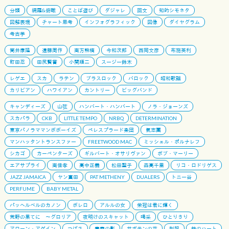
分類
網羅&俯瞰
ことば遊び
ダジャレ
回文
知的シモネタ
図解表現
チャート思考
インフォグラフィック
図像
ダイヤグラム
考古学
筒井康隆
遠藤周作
南方熊楠
今和次郎
西岡文彦
布施英利
町田忍
田尻賢誉
小関順二
スージー鈴木
レゲエ
スカ
ラテン
ブラスロック
バロック
昭和歌謡
カリビアン
ハワイアン
カントリー
ビッグバンド
キャンディーズ
山弦
ハンバート・ハンバート
ノラ・ジョーンズ
スカパラ
CKB
LITTLE TEMPO
NRBQ
DETERMINATION
東京パノラママンボボーイズ
ペレスプラード楽団
氣志團
マンハッタントランスファー
FREETWOOD MAC
ミッシェル・ポルナレフ
シカゴ
カーペンターズ
ギルバート・オサリヴァン
ボブ・マーリー
エアサプライ
南佳孝
高中正義
松田聖子
森高千里
リコ・ロドリゲス
JAZZ JAMAICA
ヤン富田
PAT METHENY
DUALERS
トニー谷
PERFUME
BABY METAL
パッヘルベルのカノン
ボレロ
アルルの女
栄冠は君に輝く
荒野の果てに 〜グロリア
夜明けのスキャット
喝采
ひとりきり
アローン・アゲイン
つばさ
青春の影
サボテンの花
制服
鉄のハート