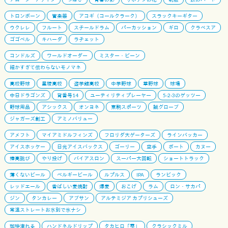
トロンボーン
管楽器
アコギ（コールクラーク）
スラックキーギター
ウクレレ
フルート
スチールドラム
パーカッション
ギロ
クラベスア
ゴゴベル
キハーダ
ラチェット
コンドルズ
ワールドオーダー
ミスター・ビーン
細かすぎて伝わらないモノマネ
高校野球
星稜高校
遊学館高校
中学野球
草野球
球場
中日ドラゴンズ
背番号14
ユーティリティプレーヤー
5-2-3のゲッツー
野球用品
アシックス
オンヨネ
東駒スポーツ
誠グローブ
ジャガーズ創工
アミノバリュー
アメフト
マイアミドルフィンズ
フロリダ大ゲーターズ
ラインバッカー
アイスホッケー
日光アイスバックス
ゴーリー
空手
ボート
カヌー
棒高跳び
やり投げ
バイアスロン
スーパー大回転
ショートトラック
薄くないビール
ベルギービール
ルプルス
IPA
ランビック
レッドエール
香ばしい麦焼酎
爆麦
おこげ
ラム
ロン・サカパ
ジン
タンカレー
アブサン
アルテミジア カプリシューズ
常温ストレートお水別で氷ナシ
珈琲淹れる
ハンドネルドリップ
タカヒロ「雫」
クラシックミル