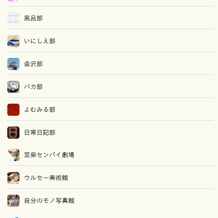
風呂部
いにしえ部
金沢部
バカ部
よむみる部
日常日記部
豆柴センパイ劇場
ウルセー美術館
自分のモノ写真館