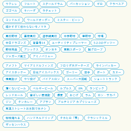
ウクレレ
フルート
スチールドラム
パーカッション
ギロ
クラベスア
ゴゴベル
キハーダ
ラチェット
コンドルズ
ワールドオーダー
ミスター・ビーン
細かすぎて伝わらないモノマネ
高校野球
星稜高校
遊学館高校
中学野球
草野球
球場
中日ドラゴンズ
背番号14
ユーティリティプレーヤー
5-2-3のゲッツー
野球用品
アシックス
オンヨネ
東駒スポーツ
誠グローブ
ジャガーズ創工
アミノバリュー
アメフト
マイアミドルフィンズ
フロリダ大ゲーターズ
ラインバッカー
アイスホッケー
日光アイスバックス
ゴーリー
空手
ボート
カヌー
棒高跳び
やり投げ
バイアスロン
スーパー大回転
ショートトラック
薄くないビール
ベルギービール
ルプルス
IPA
ランビック
レッドエール
香ばしい麦焼酎
爆麦
おこげ
ラム
ロン・サカパ
ジン
タンカレー
アブサン
アルテミジア カプリシューズ
常温ストレートお水別で氷ナシ
珈琲淹れる
ハンドネルドリップ
タカヒロ「雫」
クラシックミル
ザッセンハウス