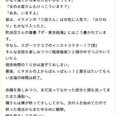
「女のお客さんもけっこういます？」
「ああ、いますよ」
昔は、イケメンの「三助さん」は女性に人気で、「おひね
り」もかなり入ったと、
町田忍さんの著書『ザ・東京銭湯』にはこう書かれていま
す。
今なら、スポーツクラブのインストラクター！？(笑)
そんな会話を楽しみつつ＜極楽極楽＞と頭の中でつぶやいて
いたら
規定時間の１５分は過ぎておしまい。
最後、とタオルの上からぱんっぱんっ！と肩をはたいてもら
い至福の時間は終了。
余韻を楽しみつつ、まだ洗ってなかった部分と頭も洗ってま
たまた湯船へ。
橘さんは僕が終って少ししてから、次の人を始めてたので
終った視点からまたゆるめに観察。
頭を振るしぐさがいい。