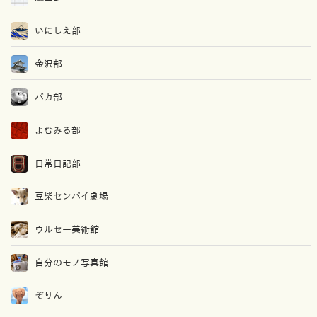
いにしえ部
金沢部
バカ部
よむみる部
日常日記部
豆柴センパイ劇場
ウルセー美術館
自分のモノ写真館
ぞりん