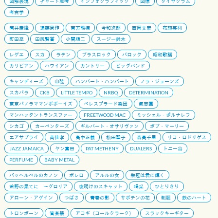
図解表現
チャート思考
インフォグラフィック
図像
ダイヤグラム
考古学
筒井康隆
遠藤周作
南方熊楠
今和次郎
西岡文彦
布施英利
町田忍
田尻賢誉
小関順二
スージー鈴木
レゲエ
スカ
ラテン
ブラスロック
バロック
昭和歌謡
カリビアン
ハワイアン
カントリー
ビッグバンド
キャンディーズ
山弦
ハンバート・ハンバート
ノラ・ジョーンズ
スカパラ
CKB
LITTLE TEMPO
NRBQ
DETERMINATION
東京パノラママンボボーイズ
ペレスプラード楽団
氣志團
マンハッタントランスファー
FREETWOOD MAC
ミッシェル・ポルナレフ
シカゴ
カーペンターズ
ギルバート・オサリヴァン
ボブ・マーリー
エアサプライ
南佳孝
高中正義
松田聖子
森高千里
リコ・ロドリゲス
JAZZ JAMAICA
ヤン富田
PAT METHENY
DUALERS
トニー谷
PERFUME
BABY METAL
パッヘルベルのカノン
ボレロ
アルルの女
栄冠は君に輝く
荒野の果てに 〜グロリア
夜明けのスキャット
喝采
ひとりきり
アローン・アゲイン
つばさ
青春の影
サボテンの花
制服
鉄のハート
トロンボーン
管楽器
アコギ（コールクラーク）
スラックキーギター