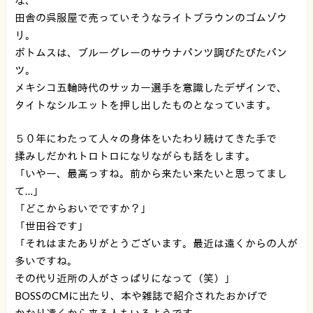
な、
田舎の呉服屋で売っていそうなライトブラウンのゴムゾウ
リ。
ボトムスは、ブルーグレーのサウナパンツ調ぴたぴたパン
ツ。
メキシコ五輪時代のサッカー選手を意識したデザインで、
タイトなシルエットを押し出したものとなっています。
５０年にわたって人々の身体をいたわり続けてきた手で
揉みしだかれトロトロになりながらも話をします。
「いやー、最高っすね。前から来たい来たいと思ってまし
て…」
「どこからおいでですか？」
「世田谷です」
「それはまたありがとうございます。最近は遠くからの人が
多いですね。
その代り近所の人がさっぱりになって（笑）」
BOSSのCMに出たり、本や雑誌で紹介されたおかげで
かなり遠くから来る人もいるようです。