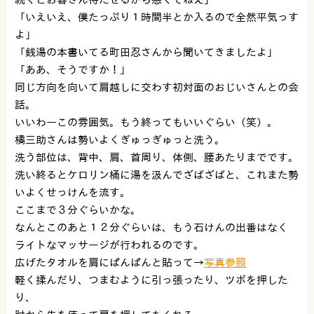
「いえいえ、僕たっぷり１時間半とか入るので全然平気っす
よ」
「銭湯の本書いてる町田忍さんから聞いてきましたよ」
「ああ、そうですか！」
同じ方向を向いて肩越しに交わす初対面のおじいさんとの会
話。
いいわーこの雰囲気。もう終ってもいいぐらい（笑）。
橘三助さんは勢いよくぎゅっぎゅっと洗う。
洗う部位は、背中、肩、首周り、体側、腰あたりまでです。
洗い終るとケロリン桶に湯を汲んでざばざばと、これまた勢
いよくせっけんを流す。
ここまで３分ぐらいかな。
なんとこのあと１２分ぐらいは、もう石けんの出番はなく
ライトなマッサージが行われるのです。
広げたタオルを肩にぱんぱんと貼って→
写真参照
軽く揉んだり、つまむように引っ張ったり、ツボを押した
り、