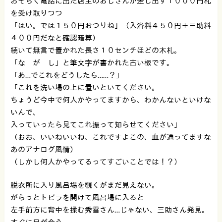
おそらく電話に出た店主のおじさんが差し出す１０００円札
を受け取りつつ
「はい。では１５０円おつりね」（入浴料４５０円＋三助料
４００円だなと確認暗算）
続いて無言で置かれた長さ１０センチほどの木札。
「な が し」と筆文字が書かれた古い板です。
「あ…でこれをどうしたら……？」
「これを洗い場の上に置いといてください。
ちょうど今中で何人かやってますから、わかんないといけな
いんで、
入っていったら見てこれ振って知らせてください」
（おお、いいねいいね、これですよこの、血が通ってますな
あのアナログ風情）
（しかし何人かやってるってすごいことでは！？）
脱衣所に入り風呂場を覗くがまだ見えない。
がらっとトビラを開けて風呂場に入ると
左手前方に背中を揉む秀雪さん…じゃない、三助さん発見。