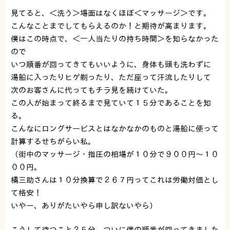
見てると、＜洗う＞場面はなくほぼ＜マッサージ＞です。
こんなことまでしてもらえるのか！と期待が高まります。
僕はこの時点で、＜一人当たりの持ち時間＞を知らなかった
ので
いつ順番が回ってきてもいいように、身体も頭も洗わずに
湯船に入ったりヒゲ剃ったり、ただ座って汗流したりして
次のお客さんに代ってもチラ見を続けていた。
この人が始まって終るまで見ていて１５分であることを知
る。
こんなにロングサービスとはなかなかのものと湯船に使って
計算するせちがらい私。
（街中のマッサージ・指圧の相場が１０分で９００円〜１０
００円。
橘三助さんは１０分換算で２６７円ってこれは労働対価とし
て格安！
いやー、ありがたいやら申し訳ないやら）
こうして待つこと２５分、ついに僕の順番が回ってきました