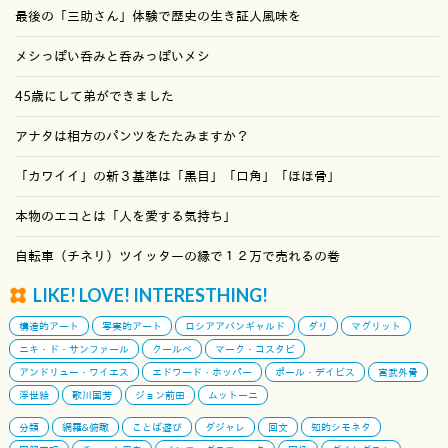
最後の「三助さん」体験で歴史の生き証人風味を
メシっぽい呑みと呑みっぽいメシ
45歳にして弟ができました
アナタは相方のパンツをたたみますか？
「カワイイ」の新３基準は「黒目」「口角」「ほほ骨」
本物のエコとは「人を愛する気持ち」
自転車（チネリ）ツイッターの縁で１２万で売れるの巻
LIKE! LOVE! INTERESTHING!
構造的アート
写実的アート
ロシアアバンギャルド
ダリ
マグリット
ニキ・ド・サンファール
クールベ
マーク・コスタビ
アンドリュー・ワイエス
エドワード・ホッパー
ポール・デイビス
宮武外骨
浮世絵
歌川国芳
ジョン前田
ムットーニ
分類
網羅&俯瞰
ことば遊び
ダジャレ
回文
知的シモネタ