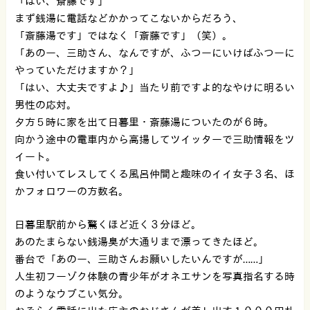
「はい、斎藤です」
まず銭湯に電話などかかってこないからだろう、
「斎藤湯です」ではなく「斎藤です」（笑）。
「あのー、三助さん、なんですが、ふつーにいけばふつーに
やっていただけますか？」
「はい、大丈夫ですよ♪」当たり前ですよ的なやけに明るい
男性の応対。
夕方５時に家を出て日暮里・斎藤湯についたのが６時。
向かう途中の電車内から高揚してツイッターで三助情報をツ
イート。
食い付いてレスしてくる風呂仲間と趣味のイイ女子３名、ほ
かフォロワーの方数名。
日暮里駅前から驚くほど近く３分ほど。
あのたまらない銭湯臭が大通りまで漂ってきたほど。
番台で「あのー、三助さんお願いしたいんですが……」
人生初フーゾク体験の青少年がオネエサンを写真指名する時
のようなウブこい気分。