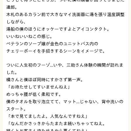
達郎。
木札のあるカラン前で大きなマイ洗面器に湯を張り温度調整
しながら、
湯船の僕のほうにオッケーですよとアイコンタクト。
いいねいいねこの感じ。
ベテランのソープ嬢が金色のユニットバス内の
チェリーボーイを手招きするシーンをイメージで。
ついに人生初のフーゾ…いや、三助さん体験の瞬間が訪れま
した。
橘さんと僕ほぼ同時にすかさず第一声。
「お待たせしてすいませんねえ」
めっちゃ腰が低く柔和です。
僕のタオルを取り泡立てて、マット…じゃない、背中洗いの
スタート。
「本で見てましたよ。人気なんですねえ」
「なんだかさっきからたまたま続いちゃってねえ。
続くとお客さん待たせるから悪くてねえ」