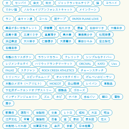
犬
センパイ
柴犬
和犬
ジャックラッセルテリア
猫
コウハイ
でかい猫
ノルウェイジアンフォレストキャット
メインクーン
ラン
全キャン連
コール
紙テープ
PAPER PLANE LOVE
黒目が多い女性タレント
伊藤蘭
松たか子
優香
石田ゆり子
大橋未歩
森高千里
三浦りさ子
堂真理子
黒木華
蓮佛美沙子
松岡茉優
浜辺美波
大川栄子
仁藤優子
大原麗子
栗田ひろみ
足立梨花
石橋杏奈
布製のカフスボタン
ラウンドカラー
クレリック
シンプルなタイバー
レジメンタルタイ
ハリウッドランチマーケット
ORCIVAL
KATO
Ues
FALKE
スタジャン
ROCK CREEK ATHLETICS
チェーンステッチ
トリッペン
スピングルムーブ
オニツカタイガー
げんべいのビーサン
木製のメガネ（ヘアリヒト）
MOSCOT
白山眼鏡
レイバン
革製品
下北沢ダークエンドオブザストリー
銀製品
ゴローズ
インディアンジュエリー
ズニ
ホピ
ナバホ
手ぬぐい
鯉口
雪駄
扇子
歌舞伎
隈取り
世話物
文楽
レトロ
昭和
大正
明治
江戸文化
甲冑
旗指物
忍者
城
家紋
家系図
花火
半割物-しだれ柳
加賀百万石
金沢
京都
日本庭園