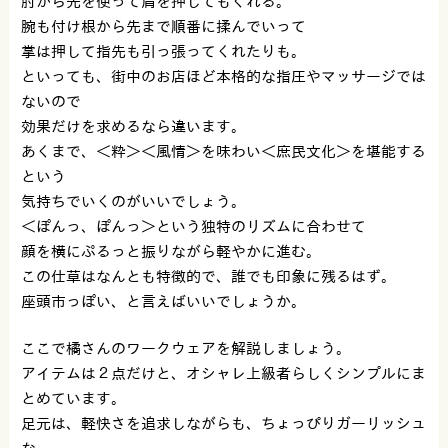
肘から先を使って肩を押してもくれる。
腕も付け根から先まで順番に揉んでいって
掌は押して指先も引っ張ってくれたりも。
といっても、街中のお店ほど本格的な指圧やマッサージでは
ないので
効果だけを求めるなら違います。
あくまで、＜粋＞＜風情＞を味わい＜庶民文化＞を堪能する
という
気持ちでいくのがいいでしょう。
＜ぽんっ、ぽんっ＞という独特のリズムに合わせて
顔を横にぷるっと振りながら軽やかに進む。
この仕草はなんとも特徴的で、誰でも印象に残るはず。
座頭市っぽい、と言えばいいでしょうか。
ここで橘さんのワークウェアを解説しましょう。
アイテムは２点だけと、オシャレ上級者らしくシンプルにま
とめています。
足元は、軽快さを追求しながらも、ちょっぴりガーリッシュ