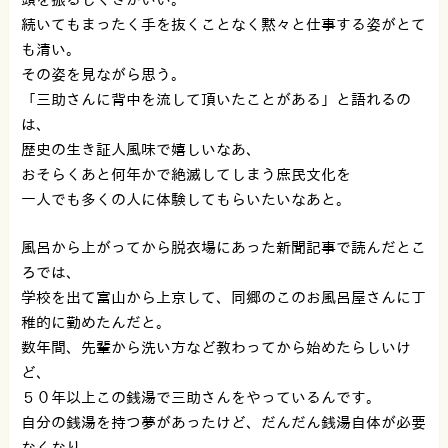
続いてもまったく手を抜くことなく黙々と仕事する姿がとて
も清い。
その姿を見ながら思う。
「三助さんに背中を流して頂いたことがある」と語れるの
は、
歴史の生き証人風味で嬉しいなあ、
おそらくあと何年かで絶滅してしまう庶民文化を
一人でも多くの人に体験してもらいたいなあと。
風呂から上がってから脱衣場にあった新聞記事で読んだとこ
ろでは、
学校を出て富山から上京して、同郷のこのお風呂屋さんに丁
稚的に勤めたんだと。
数年間、先輩から洗い方など教わってから始めたらしいけ
ど、
５０年以上この銭湯で三助さんをやっているんです。
自分の銭湯を持つ夢があったけど、だんだん銭湯自体が必要
なくなり