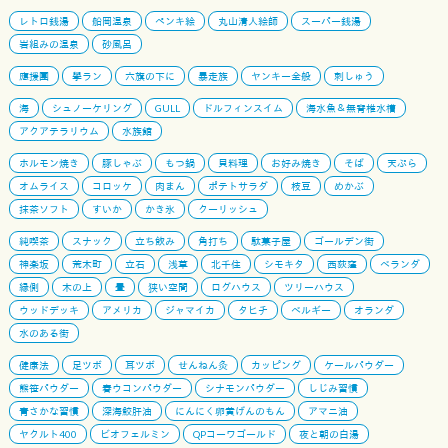
レトロ銭湯
船岡温泉
ペンキ絵
丸山清人絵師
スーパー銭湯
岩組みの温泉
砂風呂
應援團
學ラン
六旗の下に
暴走族
ヤンキー全般
刺しゅう
海
シュノーケリング
GULL
ドルフィンスイム
海水魚＆無脊椎水槽
アクアテラリウム
水族館
ホルモン焼き
豚しゃぶ
もつ鍋
貝料理
お好み焼き
そば
天ぷら
オムライス
コロッケ
肉まん
ポテトサラダ
枝豆
めかぶ
抹茶ソフト
すいか
かき氷
クーリッシュ
純喫茶
スナック
立ち飲み
角打ち
駄菓子屋
ゴールデン街
神楽坂
荒木町
立石
浅草
北千住
シモキタ
西荻窪
ベランダ
縁側
木の上
畳
狭い空間
ログハウス
ツリーハウス
ウッドデッキ
アメリカ
ジャマイカ
タヒチ
ベルギー
オランダ
水のある街
健康法
足ツボ
耳ツボ
せんねん灸
カッピング
ケールパウダー
熊笹パウダー
春ウコンパウダー
シナモンパウダー
しじみ習慣
青さかな習慣
深海鮫肝油
にんにく卵黄げんのもん
アマニ油
ヤクルト400
ビオフェルミン
QPコーワゴールド
夜と朝の白湯