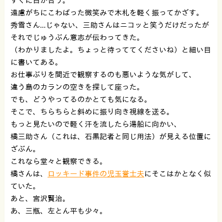
すぐに目が合う。
遠慮がちにこわばった微笑みで木札を軽く振ってかざす。
秀雪さん…じゃない、三助さんはニコッと笑うだけだったが
それでじゅうぶん意志が伝わってきた。
（わかりましたよ。ちょっと待っててくださいね）と細い目
に書いてある。
お仕事ぶりを間近で観察するのも悪いような気がして、
違う島のカランの空きを探して座った。
でも、どうやってるのかとても気になる。
そこで、ちらちらと斜めに振り向き視線を送る。
もっと見たいので軽く汗を流したら湯船に向かい、
橘三助さん（これは、石黒記者と同じ用法）が見える位置に
ざぶん。
これなら堂々と観察できる。
橘さんは、
ロッキード事件の児玉誉士夫
にそこはかとなく似
ていた。
あと、宮沢賢治。
あ、三瓶、左とん平も少々。