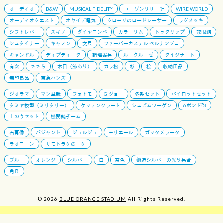
オーディオ
B&W
MUSICAL FIDELITY
ユニゾンリサーチ
WIRE WORLD
オーディオクエスト
オヤイデ電気
クロモリのロードレーサー
ラグメッキ
シフトレバー
スギノ
ダイヤコンペ
カラーリム
トゥクリップ
双眼鏡
シュタイナー
キャノン
文具
ファーバーカステル ペルナンブコ
キャンドル
ディプティーク
調理器具
ル・クルーゼ
クイジナート
有次
ささら
木目（節あり）
カラ松
杉
桧
収納用品
無印良品
東急ハンズ
ジオラマ
マン盆栽
フォトモ
GIジョー
冬期セット
パイロットセット
タミヤ模型（ミリタリー）
ケッテンクラート
シュビムワーゲン
6ポンド砲
土のうセット
機関銃チーム
石膏像
パジャント
ジョルジョ
モリエール
ガッタメラータ
ラオコーン
サモトラケのニケ
ブルー
オレンジ
シルバー
白
茶色
鍛造シルバーの光り具合
角Ｒ
© 2026
BLUE ORANGE STADIUM
All Rights Reserved.