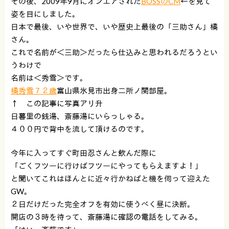
その後、2009年9月にオンエアされた
BOSSのCM
←を見て
姿を目にしました。
日本で最後、いや世界で、いや歴史上最後の「三助さん」橘
さん。
これで名前が＜三助＞だったら仕込みと思われるだろうとい
うわけで
名前は＜秀雪＞です。
橘秀雪７２歳
富山県氷見市出身二所ノ関部屋。
↑ この記事に写真アリ升
日暮里の銭湯、斎藤湯にいらっしゃる。
４００円で背中を流して頂けるのです。
今年に入ってすぐ町田忍さんと飲んだ際に
「ごくフツーに行けばフツーにやってもらえますよ！」
と聞いてこれはほんとに近々行かねばと機を伺って迎えた
GW。
２日だけだった完全オフを有効に使うべく昼に決断。
開店の３時を待って、斎藤湯に確認の電話をしてみる。