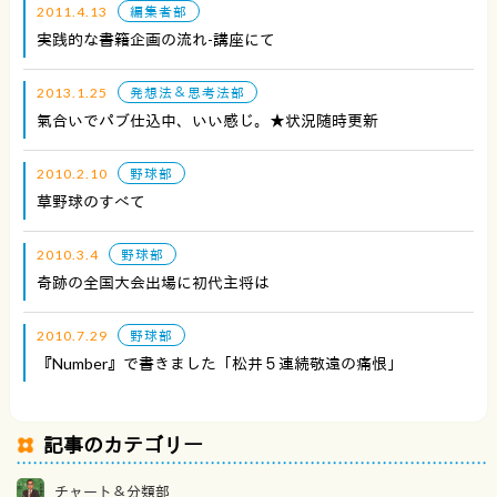
2011.4.13
編集者部
実践的な書籍企画の流れ-講座にて
2013.1.25
発想法＆思考法部
氣合いでパブ仕込中、いい感じ。★状況随時更新
2010.2.10
野球部
草野球のすべて
2010.3.4
野球部
奇跡の全国大会出場に初代主将は
2010.7.29
野球部
『Number』で書きました「松井５連続敬遠の痛恨」
記事のカテゴリー
チャート＆分類部