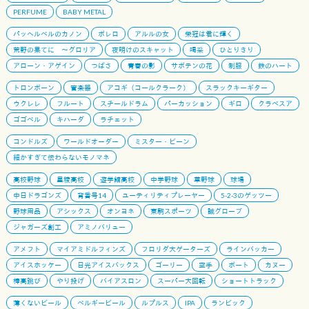
PERFUME
BABY METAL
パッヘルベルのカノン
ボレロ
アルルの女
栄冠は君に輝く
荒野の果てに 〜グロリア
夜明けのスキャット
喝采
ひとりきり
アローン・アゲイン
つばさ
青春の影
サボテンの花
制服
鉄のハート
トロンボーン
管楽器
アコギ（コールクラーク）
スラックキーギター
ウクレレ
フルート
スチールドラム
パーカッション
ギロ
クラベスア
ゴゴベル
キハーダ
ラチェット
コンドルズ
ワールドオーダー
ミスター・ビーン
細かすぎて伝わらないモノマネ
高校野球
星稜高校
遊学館高校
中学野球
草野球
球場
中日ドラゴンズ
背番号14
ユーティリティプレーヤー
5-2-3のゲッツー
野球用品
アシックス
オンヨネ
東駒スポーツ
誠グローブ
ジャガーズ創工
アミノバリュー
アメフト
マイアミドルフィンズ
フロリダ大ゲーターズ
ラインバッカー
アイスホッケー
日光アイスバックス
ゴーリー
空手
ボート
カヌー
棒高跳び
やり投げ
バイアスロン
スーパー大回転
ショートトラック
薄くないビール
ベルギービール
ルプルス
IPA
ランビック