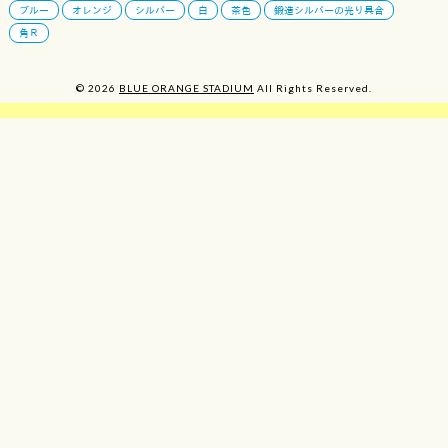
ブルー
オレンジ
シルバー
白
茶色
鍛造シルバーの光り具合
角Ｒ
© 2026
BLUE ORANGE STADIUM
All Rights Reserved.