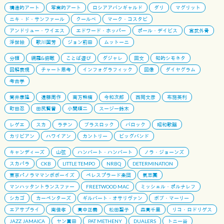
構造的アート
写実的アート
ロシアアバンギャルド
ダリ
マグリット
ニキ・ド・サンファール
クールベ
マーク・コスタビ
アンドリュー・ワイエス
エドワード・ホッパー
ポール・デイビス
宮武外骨
浮世絵
歌川国芳
ジョン前田
ムットーニ
分類
網羅&俯瞰
ことば遊び
ダジャレ
回文
知的シモネタ
図解表現
チャート思考
インフォグラフィック
図像
ダイヤグラム
考古学
筒井康隆
遠藤周作
南方熊楠
今和次郎
西岡文彦
布施英利
町田忍
田尻賢誉
小関順二
スージー鈴木
レゲエ
スカ
ラテン
ブラスロック
バロック
昭和歌謡
カリビアン
ハワイアン
カントリー
ビッグバンド
キャンディーズ
山弦
ハンバート・ハンバート
ノラ・ジョーンズ
スカパラ
CKB
LITTLE TEMPO
NRBQ
DETERMINATION
東京パノラママンボボーイズ
ペレスプラード楽団
氣志團
マンハッタントランスファー
FREETWOOD MAC
ミッシェル・ポルナレフ
シカゴ
カーペンターズ
ギルバート・オサリヴァン
ボブ・マーリー
エアサプライ
南佳孝
高中正義
松田聖子
森高千里
リコ・ロドリゲス
JAZZ JAMAICA
ヤン富田
PAT METHENY
DUALERS
トニー谷