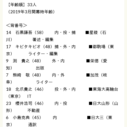
【年齢順】33人
（2019年3月開幕時年齢）
＜背番号＞
14 石黒謙吾（58） 内・投・捕 ■星稜（石
川） 著述・編集
17 キビタキビオ（48）捕・外・内 ■都駒場（東
京） ライター・編集
9 渕 貴之（48） 外・内 ■栄徳（愛
知） 出版
7 熊崎 敬（48） 内・外 ■加茂（岐
阜） ライター
18 北爪貴之（46） 投・外・内 ■東海大高輪台
（東京） IT
23 櫻井浩司（46） 内・投 ■日大山形（山
形） 不動産
6 小島克典（45） 内 ■日大三（東
京） 通訳