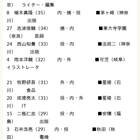
京） ライター・編集
8 楢木真隆（35） 内・捕・投 ■茅ヶ崎（神奈
川） 出版
27 志波俊輔（34） 捕・内 ■東大寺学園
（奈良） 医師
24 西山裕貴（33） 投・内 ■法政二（神奈
川） 出版
4 雨本洋輔（32） 内・外 ■可児（岐阜）
イラストレータ
21 牧野研吾（31） 外・内 ■星稜（石
川） 食品
20 成徳亮太（31） 投・内・外 ■星稜（石
川） IT
15 二瓶仁志（29） 投・内 ■安積（福
島） 出版
3 石井浩亮（29） 内・投 ■秋田（秋
田） 電機