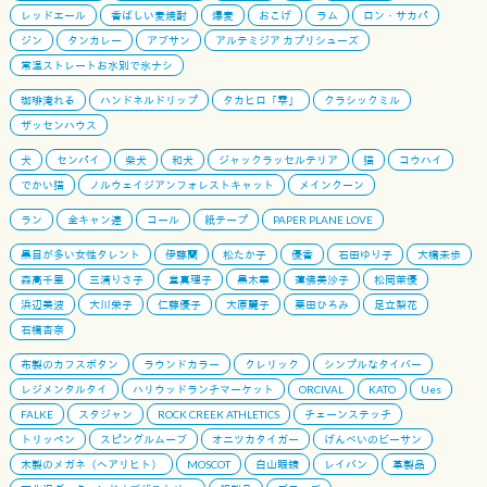
レッドエール
香ばしい麦焼酎
爆麦
おこげ
ラム
ロン・サカパ
ジン
タンカレー
アブサン
アルテミジア カプリシューズ
常温ストレートお水別で氷ナシ
珈琲淹れる
ハンドネルドリップ
タカヒロ「雫」
クラシックミル
ザッセンハウス
犬
センパイ
柴犬
和犬
ジャックラッセルテリア
猫
コウハイ
でかい猫
ノルウェイジアンフォレストキャット
メインクーン
ラン
全キャン連
コール
紙テープ
PAPER PLANE LOVE
黒目が多い女性タレント
伊藤蘭
松たか子
優香
石田ゆり子
大橋未歩
森高千里
三浦りさ子
堂真理子
黒木華
蓮佛美沙子
松岡茉優
浜辺美波
大川栄子
仁藤優子
大原麗子
栗田ひろみ
足立梨花
石橋杏奈
布製のカフスボタン
ラウンドカラー
クレリック
シンプルなタイバー
レジメンタルタイ
ハリウッドランチマーケット
ORCIVAL
KATO
Ues
FALKE
スタジャン
ROCK CREEK ATHLETICS
チェーンステッチ
トリッペン
スピングルムーブ
オニツカタイガー
げんべいのビーサン
木製のメガネ（ヘアリヒト）
MOSCOT
白山眼鏡
レイバン
革製品