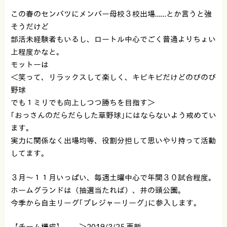
この春のセンバツにメンバー母校３校出場……とか言うと強
そうだけど
部活未経験者もいるし、ロートル中心でごく普通よりちょい
上程度かなと。
モットーは
＜笑って、リラックスして楽しく、キビキビだけどのびのび
野球
でも１ミリでも向上しつつ勝ちを目指す＞
｢おっさんのだらだらした草野球｣にはならないよう戒めてい
ます。
実力に関係なく出場均等、役割分担して思いやり持って活動
してます。
３月〜１１月いっぱい、毎週土曜中心で年間３０試合程度。
ホームグランドは（抽選当たれば）、井の頭公園。
今季から自主リーグ｢プレジャーリーグ｣に参入します。
【チーム構成】 ＞2019/3/25 更新