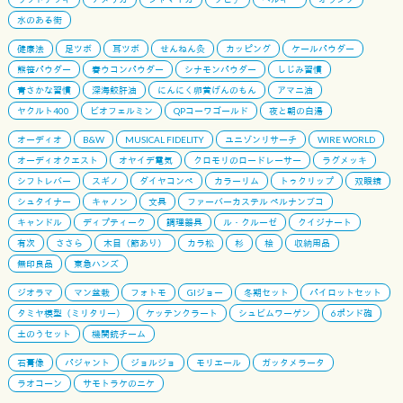
水のある街
健康法
足ツボ
耳ツボ
せんねん灸
カッピング
ケールパウダー
熊笹パウダー
春ウコンパウダー
シナモンパウダー
しじみ習慣
青さかな習慣
深海鮫肝油
にんにく卵黄げんのもん
アマニ油
ヤクルト400
ビオフェルミン
QPコーワゴールド
夜と朝の白湯
オーディオ
B&W
MUSICAL FIDELITY
ユニゾンリサーチ
WIRE WORLD
オーディオクエスト
オヤイデ電気
クロモリのロードレーサー
ラグメッキ
シフトレバー
スギノ
ダイヤコンペ
カラーリム
トゥクリップ
双眼鏡
シュタイナー
キャノン
文具
ファーバーカステル ペルナンブコ
キャンドル
ディプティーク
調理器具
ル・クルーゼ
クイジナート
有次
ささら
木目（節あり）
カラ松
杉
桧
収納用品
無印良品
東急ハンズ
ジオラマ
マン盆栽
フォトモ
GIジョー
冬期セット
パイロットセット
タミヤ模型（ミリタリー）
ケッテンクラート
シュビムワーゲン
6ポンド砲
土のうセット
機関銃チーム
石膏像
パジャント
ジョルジョ
モリエール
ガッタメラータ
ラオコーン
サモトラケのニケ