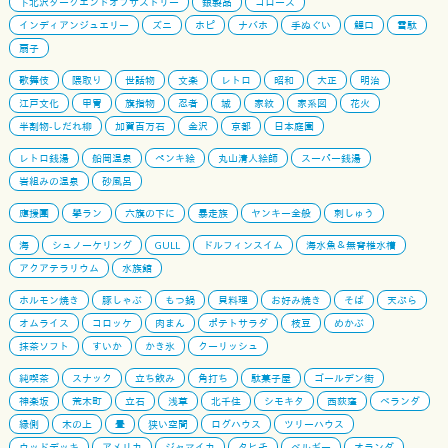
下北沢ダークエンドオブザストリー
銀製品
ゴローズ
インディアンジュエリー
ズニ
ホピ
ナバホ
手ぬぐい
鯉口
雪駄
扇子
歌舞伎
隈取り
世話物
文楽
レトロ
昭和
大正
明治
江戸文化
甲冑
旗指物
忍者
城
家紋
家系図
花火
半割物-しだれ柳
加賀百万石
金沢
京都
日本庭園
レトロ銭湯
船岡温泉
ペンキ絵
丸山清人絵師
スーパー銭湯
岩組みの温泉
砂風呂
應援團
學ラン
六旗の下に
暴走族
ヤンキー全般
刺しゅう
海
シュノーケリング
GULL
ドルフィンスイム
海水魚＆無脊椎水槽
アクアテラリウム
水族館
ホルモン焼き
豚しゃぶ
もつ鍋
貝料理
お好み焼き
そば
天ぷら
オムライス
コロッケ
肉まん
ポテトサラダ
枝豆
めかぶ
抹茶ソフト
すいか
かき氷
クーリッシュ
純喫茶
スナック
立ち飲み
角打ち
駄菓子屋
ゴールデン街
神楽坂
荒木町
立石
浅草
北千住
シモキタ
西荻窪
ベランダ
縁側
木の上
畳
狭い空間
ログハウス
ツリーハウス
ウッドデッキ
アメリカ
ジャマイカ
タヒチ
ベルギー
オランダ