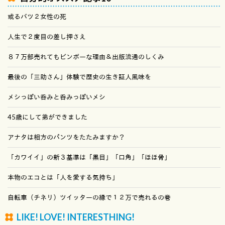
或るバツ２女性の死
人生で２度目の差し押さえ
８７万部売れてもビンボーな理由＆出版流通のしくみ
最後の「三助さん」体験で歴史の生き証人風味を
メシっぽい呑みと呑みっぽいメシ
45歳にして弟ができました
アナタは相方のパンツをたたみますか？
「カワイイ」の新３基準は「黒目」「口角」「ほほ骨」
本物のエコとは「人を愛する気持ち」
自転車（チネリ）ツイッターの縁で１２万で売れるの巻
LIKE! LOVE! INTERESTHING!