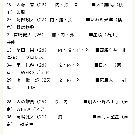
19 佐藤 有（29） 内・投・捕 ■大館鳳鳴（秋
田） 印刷
25 阿部翔太（27） 内・捕・投 ■いわき光洋（福
島） 野球振興
2 宮崎健太（26） 捕・内・外 ■星稜（石川）
芸能
13 柴田 崇（26） 内・投・捕・外 ■函館有斗（北
海道） プロレス
34 東 侃輝（26） 投・内・外 ■日大二（東
京） WEBメディア
29 堤 俊一郎（25） 投・内・外 ■東農大二（群
馬） 出版
26 大森雄貴（25） 投・内 ■明大中野八王子（東
京） WEBメディア
36 高嶋健太（21） 捕 ■東海大望星（東
京） 就活中