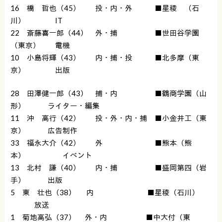
16 橋 哲也（45） 投・内・外 ■星稜 （石
川） IT
22 斎藤喜一郎（44） 外・捕 ■世田谷学園
（東京） 電機
10 小島将輝（43） 内・捕・投 ■北多摩（東
京） 出版
28 田澤健一郎（43） 捕・内 ■鶴商学園（山
形） ライター・編集
11 沖 高行（42） 投・外・内・捕 ■小金井工（東
京） 広告制作
33 福永大介（42） 外 ■熊本（熊
本） イベント
13 北村 謙（40） 内・捕 ■盛岡第四（岩
手） 出版
5 東 壮也（38） 内 ■星稜（石川）
放送
1 菊地高弘（37） 外・内 ■中大付（東