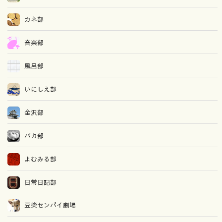
カネ部
音楽部
風呂部
いにしえ部
金沢部
バカ部
よむみる部
日常日記部
豆柴センパイ劇場