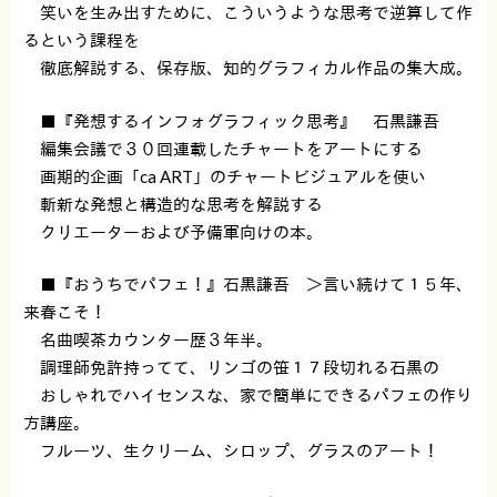
笑いを生み出すために、こういうような思考で逆算して作
るという課程を
徹底解説する、保存版、知的グラフィカル作品の集大成。
■『発想するインフォグラフィック思考』 石黒謙吾
編集会議で３０回連載したチャートをアートにする
画期的企画「ca ART」のチャートビジュアルを使い
斬新な発想と構造的な思考を解説する
クリエーターおよび予備軍向けの本。
■『おうちでパフェ！』石黒謙吾 ＞言い続けて１５年、
来春こそ！
名曲喫茶カウンター歴３年半。
調理師免許持ってて、リンゴの笹１７段切れる石黒の
おしゃれでハイセンスな、家で簡単にできるパフェの作り
方講座。
フルーツ、生クリーム、シロップ、グラスのアート！