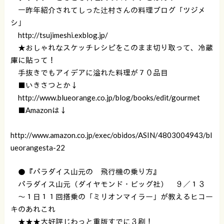
一昨年紹介されてしった辻村さんの料理ブログ「ツジメ
シ」
http://tsujimeshi.exblog.jp/
★おしゃれなスケッチレシピをこのまま切り取って、冷蔵
庫に貼って！
手抜きでもアイデアに溢れた料理が７０品目
■いきさつとか↓
http://www.blueorange.co.jp/blog/books/edit/gourmet
■Amazonは↓
http://www.amazon.co.jp/exec/obidos/ASIN/4803004943/bl
ueorangesta-22
●『パラダイス山元の 飛行機の乗り方』
パラダイス山元（ダイヤモンド・ビッグ社） ９／１３
〜１日１１回搭乗の「ミリオンマイラー」が教えるヒコー
キのあれこれ
★★★大好評じわっと重版すでに３刷！