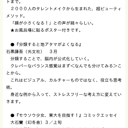
トまで。
２０００人のタレントメイクから生まれた、超ビューティ
メソッド。
「顔が小さくなる！」との声が続々らしい。
★お風呂場に貼るポスター付きです。
●『分類すると地アタマがよくなる』
石黒謙吾（光文社） ３月
分類することで、脳内が公式化していく。
クレバーなバランス感覚はまず＜なんでも分けてみる＞こ
とから。
これはビジュアル、カルチャーものではなく、役立ち思考
術。
身近な例から入って、ストレスフリーな考え方に変えてい
きます。
●『モウソウ少女、東大を目指す！』コミックエッセイ
大石蘭（幻冬舎）３／上旬