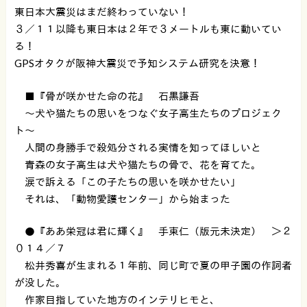
東日本大震災はまだ終わっていない！
３／１１以降も東日本は２年で３メートルも東に動いてい
る！
GPSオタクが阪神大震災で予知システム研究を決意！
■『骨が咲かせた命の花』 石黒謙吾
〜犬や猫たちの思いをつなぐ女子高生たちのプロジェク
ト〜
人間の身勝手で殺処分される実情を知ってほしいと
青森の女子高生は犬や猫たちの骨で、花を育てた。
涙で訴える「この子たちの思いを咲かせたい」
それは、「動物愛護センター」から始まった
●『ああ栄冠は君に輝く』 手束仁（版元未決定） ＞２
０１４／７
松井秀喜が生まれる１年前、同じ町で夏の甲子園の作詞者
が没した。
作家目指していた地方のインテリヒモと、