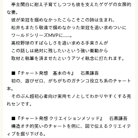
亭主関白に耐え子育てしつつも彼を支えたゲゲゲの女房的
な妻。
彼が栄冠を掴めなかったこらこそこの詩は生まれ、
松井もまた５敬遠で掴めなかった栄冠を追い求めついに
ワールドシリーズMVPに……。
高校野球のすばらしさを追い求める手束さんが
この話しは絶対に残したいという強い衝動から
取材と執筆を済ませたというアツイ執念に打たれます。
■『チャート発想 基本のキ』 石黒謙吾
初の、遊びゼロ、がちがちのガチンコ役立ち系のチャート
本。
そのぶん超初心者向け実用モノとしてわかりやすくする売
れセンです。
■『チャート発想 クリエイションメソッド』 石黒謙吾
構造オチ的笑いのチャートを例に、図で伝えるクリエイテ
ィブを掘り下げる。