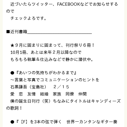
近づいたらツイッター、FACEBOOKなどでお知らせする
ので
チェックよろです。
■近刊書籍______________________________________
★９月に固まりに固まって、刊行祭り６冊！
10月1冊、あとは来年２月以降なので
もろもろ執筆＆仕込みなどで静かに潜伏中。
●『あいつの気持ちがわかるまで』
〜言葉と写真でコミュニケーションのヒントを
石黒謙吾（宝島社） ２／１５
愛 恋 友情 結婚 家族 同僚 仲間
僕の誕生日刊行（笑）ちなみにタイトルはキャンディーズ
の歌詞！
●『【F】を3本の弦で弾く 世界一カンタンなギター奏