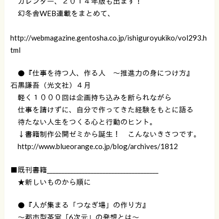
カレンダー、２０１４年版も出ます！
幻冬舎WEB連載をまとめて、
http://webmagazine.gentosha.co.jp/ishiguroyukiko/vol293.h
tml
●『仕事を待つ人、作る人 〜推進力の身につけ方』
石黒謙吾（光文社）４月
軽く１０００回は企画持ち込みを断られながら
仕事を請けずに、自分で作ってきた経験をもとに語る
待たない人生をつくる心と行動のヒント。
↓書籍制作公開ゼミから誕生！ こんないきさつです。
http://www.blueorange.co.jp/blog/archives/1812
■既刊書籍______________________________________
★新しいものから順に
●『人が集まる「つなぎ場」の作り方』
〜都市型茶室「6次元」の発想とは〜