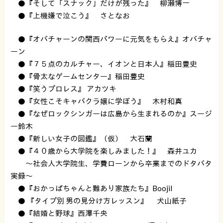
●『そして「スナック」だけが残った』 柳瀬博一
●『上機嫌で泣こう』 さとなお
●『オバチャーンの関西パワーに元気をもらえ』オバチャ
ーン
●『７５点のカルチャー、イオンと日本人』稲田豊史
●『骨太なゲームセンター』稲田豊史
●『笑うプロレス』 アカツキ
●『女性こそキャバクラ嬢に学ぼう』 木村和真
●『なぜロックシンガーは広島から生まれるのか』スージ
ー鈴木
●『新しい女子の図鑑』（仮） 大石蘭
●『４０歳から大学院を楽しみました！』 森井ユカ
〜社会人大学院生、学費ローンから卒業までのドタバタ
実録〜
●『おかっぱちゃんと難あり家族たち』Boojil
● 『タイプ別 男の見分け方レッスン』 犬山紙子
●『結婚と野球』西澤千央