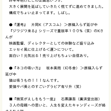
昨年年明けにこの企画思いつき、
大きく展開を延ばしていきたく慌てずに進めてきました。
構成でちょい止まってます。しばし。
●『運考』 片岡K（アスコム） ＞原稿入らず延び中
『ジワジワ来る』シリーズで重版率１００%（笑）のKさ
んが
映画監督、ディレクターとしての体験など盛り込み
エッセイ風に仕上げる＜運＞について。
面白い！元気出る！売り上げもちょい自信あり。
●『ネコの吸い方』 坂本美雨（幻冬舎） ＞原稿入らず
延び中
猫は吸うもの！！！なんです。
愛猫サバ美とのすごいグラビア有り升（笑）
■『微笑がえしをもう一度』 石黒謙吾（廣済堂出版）
３人の母親への思いと、人生を変えたキャンディーズが絡