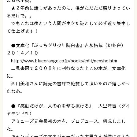
まる私小説。
★２年前に話しがあったのに、僕がただただ腐りきってい
るだけで。。
でもこれは僕という人間が生きた証として必ず近々集中し
て仕上げます！
●文庫化『ぶっちぎり少年院白書』吉永拓哉（幻冬舎）
２０１４／１０
http://www.blueorange.co.jp/books/edit/nensho.htm
二見書房で２００８年に刊行なった↑この本が、文庫化
に。
西川美和さんに読売の書評で絶賛して頂いたのが嬉しかっ
たなあ。
●『感動だけが、人の心を撃ち抜ける』 大里洋吉（ダイ
ヤモンド社）
アミューズ元会長初の本を、プロデュース、構成しまし
た。
キャンディーズのマネジャーだった大里さんが僕に与えた