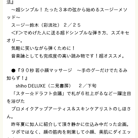
法』
〜超シンプル！ たった３本の弦から始めるスージーメソ
ッド〜
スージー鈴木（彩流社） ２／２５
＜F＞でめげた人に送る超ドシンプルな弾き方、スズキセ
オリー。
気軽に笑いながら弾くために！
音楽論としても完成度の高い読み物です！超オススメ。
●『９０秒 若小顔マッサージ 〜手のグーだけでたるみ
知らず！』
shiho DELUXE（二見書房） ２／下旬
「スター☆ドラフト会議」で札が６社上がるなど一躍注目
を浴びた
プロメイクアップアーティス＆スキンケアリストのしほさ
ん。
昨年夏に知人に紹介して頂き静かに仕込み中だった企画。
ツボではなく、顔の筋肉を刺激して小顔、美肌にダイエッ