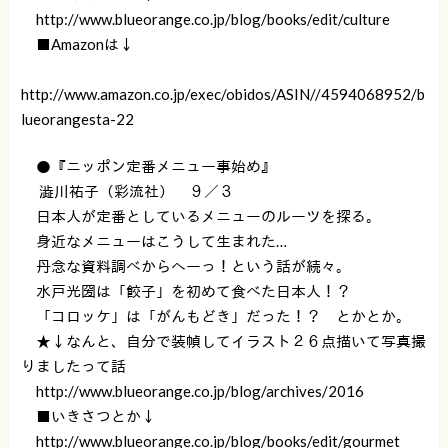
http://www.blueorange.co.jp/blog/books/edit/culture
■Amazonは↓
http://www.amazon.co.jp/exec/obidos/ASIN//4594068952/b
lueorangesta-22
●『ニッポン定番メニュー事始め』
澁川祐子（彩流社） ９／３
日本人が定番としているメニューのルーツを探る。
身近なメニューはこうして生まれた…
丹念な資料調べからへーっ！という話が続々。
水戸光圀は「餃子」を初めて食べた日本人！？
「コロッケ」は「がんもどき」だった！？ とかとか。
★↓なんと、自分で装幀してイラスト２６点描いて写真撮
りましたって話
http://www.blueorange.co.jp/blog/archives/2016
■いきさつとか↓
http://www.blueorange.co.jp/blog/books/edit/gourmet