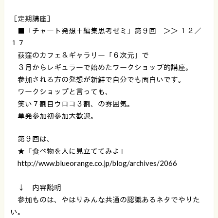
［定期講座］
■「チャート発想＋編集思考ゼミ」第９回 ＞＞ １２／
１７
荻窪のカフェ＆ギャラリー「６次元」で
３月からレギュラーで始めたワークショップ的講座。
参加される方の発想が新鮮で自分でも面白いです。
ワークショップと言っても、
笑い７割目ウロコ３割、の雰囲気。
単発参加初参加大歓迎。
第９回は、
★「食べ物を人に見立ててみよ」
http://www.blueorange.co.jp/blog/archives/2066
↓ 内容説明
参加ものは、やはりみんな共通の認識あるネタでやりた
い。