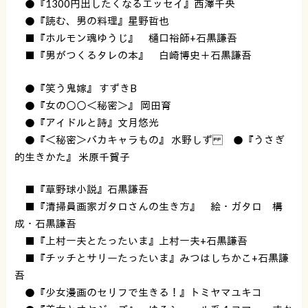
●『1300円出したくなるエッセイ』西澤千央
●『読む、男の料理』星野哲也
■『ホルモン魂ゆうじ』 樋口裕師+石黒謙吾
■『男がつくるタレの本』 白崎博史＋石黒謙吾
●『笑う鬼嫁』 すずきB
●『女の○○＜秘密＞』 岡田育
●『アイドルと詩』文月悠光
●『＜秘密＞バカキャラもの』 水野しず ●『うさぎ
的生きかた』 米原千賀子
■『草野球小説』石黒謙吾
■『清掃員画家ガタロさんの生き方』 絵・ガタロ 構
成・石黒謙吾
■『上村一夫とたったいま』上村一夫+石黒謙吾
■『チッチとサリーたったいま』みつはしちかこ+石黒謙
吾
●『少女漫画のセリフで生きる！』トミヤマユキコ