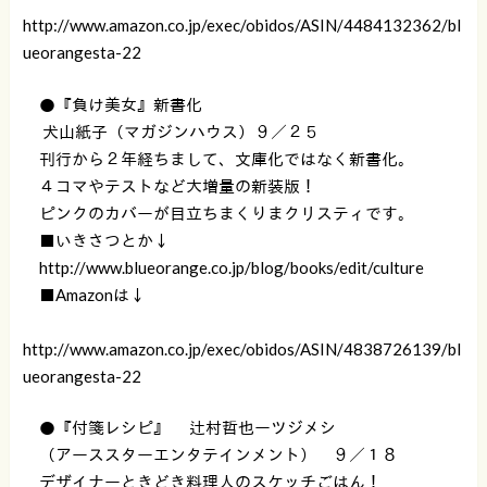
http://www.amazon.co.jp/exec/obidos/ASIN/4484132362/bl
ueorangesta-22
●『負け美女』新書化
犬山紙子（マガジンハウス）９／２５
刊行から２年経ちまして、文庫化ではなく新書化。
４コマやテストなど大増量の新装版！
ピンクのカバーが目立ちまくりまクリスティです。
■いきさつとか↓
http://www.blueorange.co.jp/blog/books/edit/culture
■Amazonは↓
http://www.amazon.co.jp/exec/obidos/ASIN/4838726139/bl
ueorangesta-22
●『付箋レシピ』 辻村哲也ーツジメシ
（アーススターエンタテインメント） ９／１８
デザイナーときどき料理人のスケッチごはん！