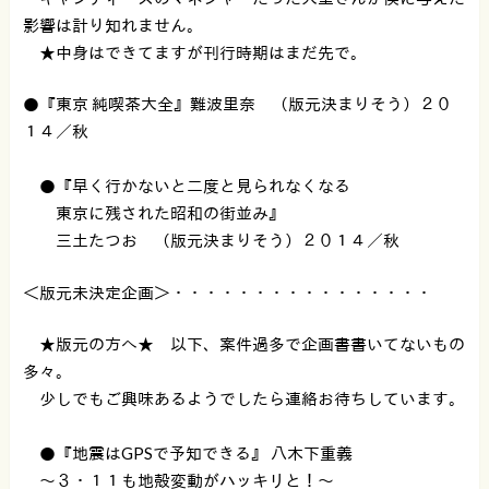
影響は計り知れません。
★中身はできてますが刊行時期はまだ先で。
●『東京 純喫茶大全』難波里奈 （版元決まりそう）２０
１４／秋
●『早く行かないと二度と見られなくなる
東京に残された昭和の街並み』
三土たつお （版元決まりそう）２０１４／秋
＜版元未決定企画＞・・・・・・・・・・・・・・・・
★版元の方へ★ 以下、案件過多で企画書書いてないもの
多々。
少しでもご興味あるようでしたら連絡お待ちしています。
●『地震はGPSで予知できる』 八木下重義
〜３・１１も地殻変動がハッキリと！〜