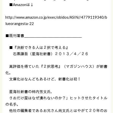
■Amazonは↓
http://www.amazon.co.jp/exec/obidos/ASIN//4779119340/b
lueorangesta-22
■既刊著書______________________________________
■『決断できる人は２択で考える』
石黒謙吾（星海社新書）２０１３／４／２６
高評価を得ていた『２択思考』（マガジンハウス）が新書
化。
文庫化はなんどもあるけど、新書化は初！
星海社新書の柿内芳文氏、
さおだけ屋はなぜ潰れないのか？」ヒットさせたタイトル
の名手。
他社の編集者であるお兄さん尚文氏とはやがて２０年のお