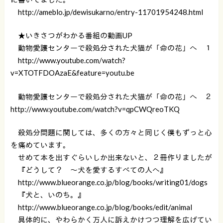
http://ameblo.jp/dewisukarno/entry-11701954248.html
★いきさつがわかる番組の動画UP
動物愛護センターで殺処分された犬猫が「命の花」へ １
http://www.youtube.com/watch?
v=XTOTFDOAzaE&feature=youtu.be
動物愛護センターで殺処分された犬猫が「命の花」へ ２
http://www.youtube.com/watch?v=qpCWQreoTKQ
殺処分問題に関しては、多くの方々と同じく僕もずっと心
を痛めています。
せめて本を出すぐらいしか出来ないと、２冊作りましたが
『どうして？ 〜犬を愛するすべての人へ』
http://www.blueorange.co.jp/blog/books/writing01/dogs
『犬と、いのち。』
http://www.blueorange.co.jp/blog/books/edit/animal
具体的に、やわらかく万人に訴えかけつつ理解を広げてい