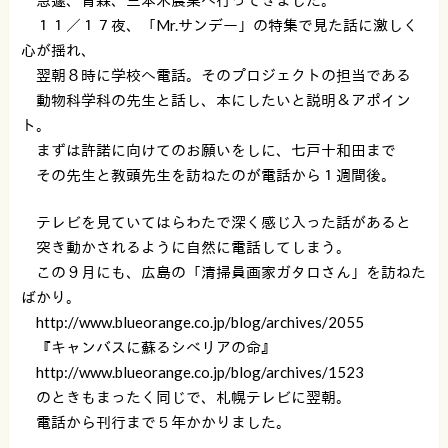
１１／１７夜、「Mr.サンデー」の特集で見た話に激しく
心が揺れ、
翌朝８時に学校へ電話。そのプロジェクトの担当である
動物科学科の先生と話し、本にしたいと説明＆アポイン
ト。
まずは許諾に向けてのお願いをしに、七戸十和田まで
その先生と教頭先生を訪ねたのが電話から１週間後。
テレビを見ていてはらわたで深く感じ入った話があると
突き動かされるように自然に電話してしまう。
この９月にも、広島の「清掃員画家ガタロさん」を訪ねた
ばかり。
http://www.blueorange.co.jp/blog/archives/2055
『キャンバスに蘇るシベリアの命』
http://www.blueorange.co.jp/blog/archives/1523
のときもまったく同じで、札幌テレビに翌朝。
電話から刊行まで５年かかりました。