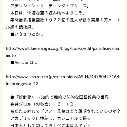
アテンション・リーディング・プリーズ。
本日は、快適な空の読み物へようこそ。
年間最多搭乗回数１０２２回の達人が誘う高度１万メート
ル級の読後感。
■いきさつとか↓
http://www.blueorange.co.jp/blog/books/edit/paradiseyama
moto
■Amazonは↓
http://www.amazon.co.jp/exec/obidos/ASIN//4478044716/b
lueorangesta-22
●『好辞苑』 〜知的で痴的で恥的な国語辞典の世界
高井ジロル（幻冬舎） ９／１０
名だたる辞典で「アノ」言葉はどう説明されているのか？
アカデミックに検証し、カジュアルに綴る
日本人として知っておくべきエロスタディ