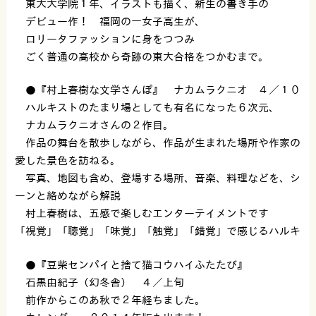
東大大学院１年、イラストも描く、新生の書き手の
デビュー作！ 福岡の一女子高生が、
ロリータファッションに身をつつみ
ごく普通の高校から奇跡の東大合格をつかむまで。
●『村上春樹な文学さんぽ』 ナカムラクニオ ４／１０
ハルキストのたまり場としても有名になった６次元、
ナカムラクニオさんの２作目。
作品の舞台を散歩しながら、作品が生まれた場所や作家の
愛した景色を訪ねる。
写真、地図も含め、登場する場所、音楽、料理などを、シ
ーンと絡めながら解説
村上春樹は、五感で楽しむエンターテイメントです
「視覚」「聴覚」「味覚」「触覚」「錯覚」で感じるハルキ
●『豆柴センパイと捨て猫コウハイふたたび』
石黒由紀子（幻冬舎） ４／上旬
前作からこのあ秋で２年経ちました。