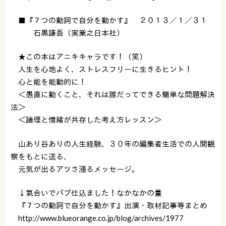
■『７つの動詞で自分を動かす』 ２０１３／１／３１
石黒謙吾（実業之日本社）
★この本はアニキキャラです！（笑）
人生を心地よく、ストレスフリーに生きるヒント！
心と能を能動的に！
＜愚直に動くこと、それは誰だってできる簡単な問題解決
法＞
＜論理と情緒が共存した考え方レッスン＞
山あり谷ありの人生経験、３０年の編集者生活での人間観
察をもとに送る、
元気が出るアツさ漲るメッセージ。
↓氣合いでパブ仕込ました！なかなかの量
『７つの動詞で自分を動かす』出演・取材記事等まとめ
http://www.blueorange.co.jp/blog/archives/1977