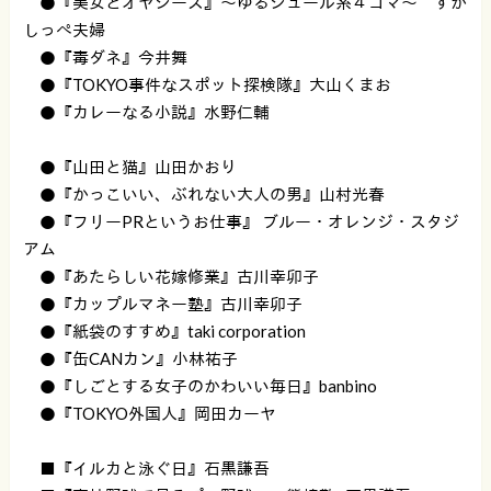
●『美女とオヤジーズ』〜ゆるシュール系４コマ〜 すか
しっぺ夫婦
●『毒ダネ』今井舞
●『TOKYO事件なスポット探検隊』大山くまお
●『カレーなる小説』水野仁輔
●『山田と猫』山田かおり
●『かっこいい、ぶれない大人の男』山村光春
●『フリーPRというお仕事』 ブルー・オレンジ・スタジ
アム
●『あたらしい花嫁修業』古川幸卯子
●『カップルマネー塾』古川幸卯子
●『紙袋のすすめ』taki corporation
●『缶CANカン』小林祐子
●『しごとする女子のかわいい毎日』banbino
●『TOKYO外国人』岡田カーヤ
■『イルカと泳ぐ日』石黒謙吾