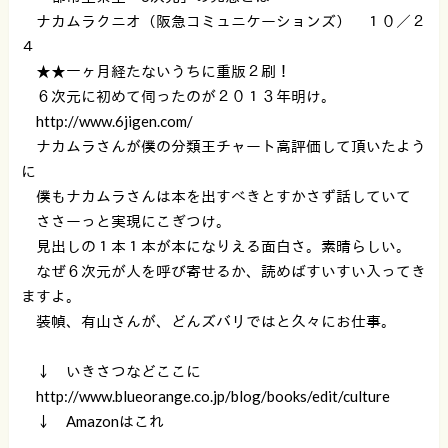
ナカムラクニオ（阪急コミュニケーションズ） １０／２
４
★★一ヶ月経たないうちに重版２刷！
６次元に初めて伺ったのが２０１３年明け。
http://www.6jigen.com/
ナカムラさんが僕の分類王チャート高評価して頂いたよう
に
僕もナカムラさんは本を出すべきとすかさず話していて
ささーっと実現にこぎつけ。
見出しの１本１本が本になりえる面白さ。素晴らしい。
なぜ６次元が人を呼び寄せるか、読めばすいすい入ってき
ますよ。
装幀、有山さんが、どんズバリではと久々にお仕事。
↓ いきさつなどここに
http://www.blueorange.co.jp/blog/books/edit/culture
↓ Amazonはこれ