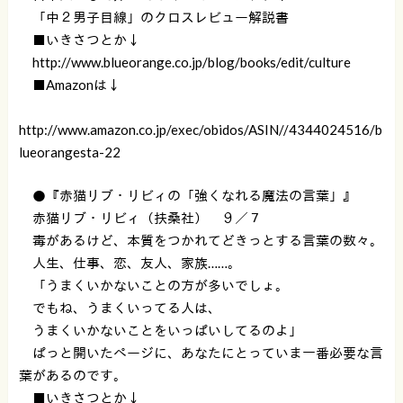
「中２男子目線」のクロスレビュー解説書
■いきさつとか↓
http://www.blueorange.co.jp/blog/books/edit/culture
■Amazonは↓
http://www.amazon.co.jp/exec/obidos/ASIN//4344024516/b
lueorangesta-22
●『赤猫リブ・リビィの「強くなれる魔法の言葉」』
赤猫リブ・リビィ（扶桑社） ９／７
毒があるけど、本質をつかれてどきっとする言葉の数々。
人生、仕事、恋、友人、家族……。
「うまくいかないことの方が多いでしょ。
でもね、うまくいってる人は、
うまくいかないことをいっぱいしてるのよ」
ぱっと開いたページに、あなたにとっていま一番必要な言
葉があるのです。
■いきさつとか↓