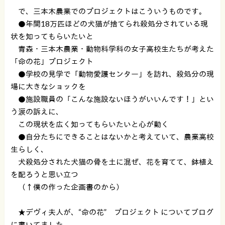
で、三本木農業でのプロジェクトはこういうものです。
●年間18万匹ほどの犬猫が捨てられ殺処分されている現
状を知ってもらいたいと
青森・三本木農業・動物科学科の女子高校生たちが考えた
「命の花」プロジェクト
●学校の見学で「動物愛護センター」を訪れ、殺処分の現
場に大きなショックを
●施設職員の「こんな施設ないほうがいいんです！」とい
う涙の訴えに、
この現状を広く知ってもらいたいと心が動く
●自分たちにできることはないかと考えていて、農業高校
生らしく、
犬殺処分された犬猫の骨を土に混ぜ、花を育てて、鉢植え
を配ろうと思い立つ
（↑僕の作った企画書のから）
★デヴィ夫人が、“命の花” プロジェクト についてブログ
に書いてました。