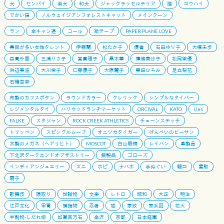
犬
センパイ
柴犬
和犬
ジャックラッセルテリア
猫
コウハイ
でかい猫
ノルウェイジアンフォレストキャット
メインクーン
ラン
全キャン連
コール
紙テープ
PAPER PLANE LOVE
黒目が多い女性タレント
伊藤蘭
松たか子
優香
石田ゆり子
大橋未歩
森高千里
三浦りさ子
堂真理子
黒木華
蓮佛美沙子
松岡茉優
浜辺美波
大川栄子
仁藤優子
大原麗子
栗田ひろみ
足立梨花
石橋杏奈
布製のカフスボタン
ラウンドカラー
クレリック
シンプルなタイバー
レジメンタルタイ
ハリウッドランチマーケット
ORCIVAL
KATO
Ues
FALKE
スタジャン
ROCK CREEK ATHLETICS
チェーンステッチ
トリッペン
スピングルムーブ
オニツカタイガー
げんべいのビーサン
木製のメガネ（ヘアリヒト）
MOSCOT
白山眼鏡
レイバン
革製品
下北沢ダークエンドオブザストリー
銀製品
ゴローズ
インディアンジュエリー
ズニ
ホピ
ナバホ
手ぬぐい
鯉口
雪駄
扇子
歌舞伎
隈取り
世話物
文楽
レトロ
昭和
大正
明治
江戸文化
甲冑
旗指物
忍者
城
家紋
家系図
花火
半割物-しだれ柳
加賀百万石
金沢
京都
日本庭園