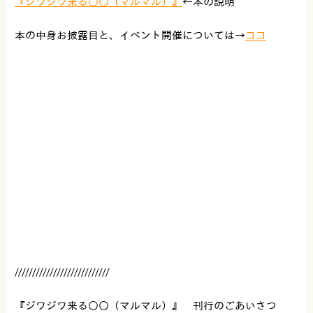
『ジワジワ来る○○（マルマル）』
←本の説明
本の中身お披露目と、イベント開催については→
ココ
///////////////////////////
『ジワジワ来る○○（マルマル）』 刊行のごあいさつ