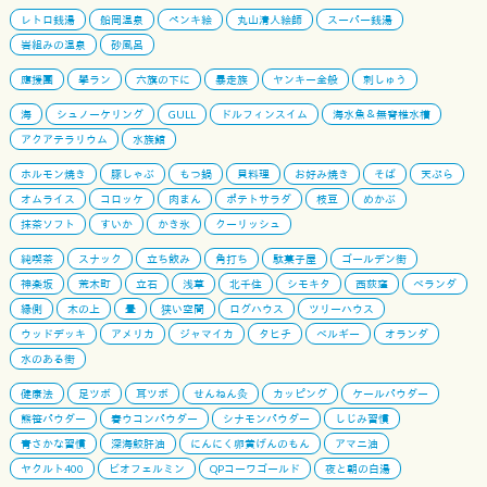
レトロ銭湯
船岡温泉
ペンキ絵
丸山清人絵師
スーパー銭湯
岩組みの温泉
砂風呂
應援團
學ラン
六旗の下に
暴走族
ヤンキー全般
刺しゅう
海
シュノーケリング
GULL
ドルフィンスイム
海水魚＆無脊椎水槽
アクアテラリウム
水族館
ホルモン焼き
豚しゃぶ
もつ鍋
貝料理
お好み焼き
そば
天ぷら
オムライス
コロッケ
肉まん
ポテトサラダ
枝豆
めかぶ
抹茶ソフト
すいか
かき氷
クーリッシュ
純喫茶
スナック
立ち飲み
角打ち
駄菓子屋
ゴールデン街
神楽坂
荒木町
立石
浅草
北千住
シモキタ
西荻窪
ベランダ
縁側
木の上
畳
狭い空間
ログハウス
ツリーハウス
ウッドデッキ
アメリカ
ジャマイカ
タヒチ
ベルギー
オランダ
水のある街
健康法
足ツボ
耳ツボ
せんねん灸
カッピング
ケールパウダー
熊笹パウダー
春ウコンパウダー
シナモンパウダー
しじみ習慣
青さかな習慣
深海鮫肝油
にんにく卵黄げんのもん
アマニ油
ヤクルト400
ビオフェルミン
QPコーワゴールド
夜と朝の白湯