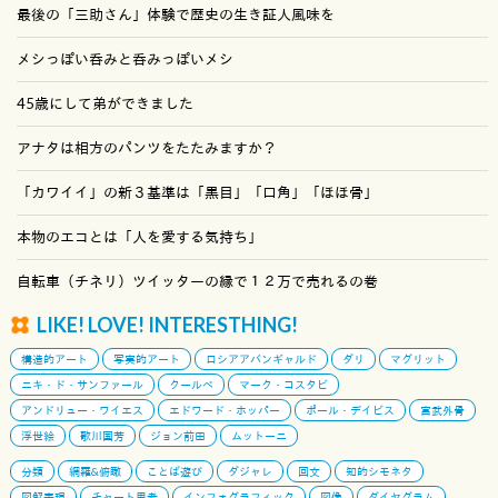
最後の「三助さん」体験で歴史の生き証人風味を
メシっぽい呑みと呑みっぽいメシ
45歳にして弟ができました
アナタは相方のパンツをたたみますか？
「カワイイ」の新３基準は「黒目」「口角」「ほほ骨」
本物のエコとは「人を愛する気持ち」
自転車（チネリ）ツイッターの縁で１２万で売れるの巻
LIKE! LOVE! INTERESTHING!
構造的アート
写実的アート
ロシアアバンギャルド
ダリ
マグリット
ニキ・ド・サンファール
クールベ
マーク・コスタビ
アンドリュー・ワイエス
エドワード・ホッパー
ポール・デイビス
宮武外骨
浮世絵
歌川国芳
ジョン前田
ムットーニ
分類
網羅&俯瞰
ことば遊び
ダジャレ
回文
知的シモネタ
図解表現
チャート思考
インフォグラフィック
図像
ダイヤグラム