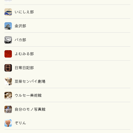
いにしえ部
金沢部
バカ部
よむみる部
日常日記部
豆柴センパイ劇場
ウルセー美術館
自分のモノ写真館
ぞりん