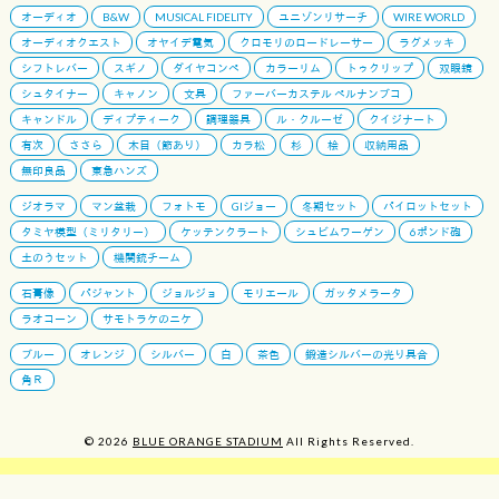
オーディオ
B&W
MUSICAL FIDELITY
ユニゾンリサーチ
WIRE WORLD
オーディオクエスト
オヤイデ電気
クロモリのロードレーサー
ラグメッキ
シフトレバー
スギノ
ダイヤコンペ
カラーリム
トゥクリップ
双眼鏡
シュタイナー
キャノン
文具
ファーバーカステル ペルナンブコ
キャンドル
ディプティーク
調理器具
ル・クルーゼ
クイジナート
有次
ささら
木目（節あり）
カラ松
杉
桧
収納用品
無印良品
東急ハンズ
ジオラマ
マン盆栽
フォトモ
GIジョー
冬期セット
パイロットセット
タミヤ模型（ミリタリー）
ケッテンクラート
シュビムワーゲン
6ポンド砲
土のうセット
機関銃チーム
石膏像
パジャント
ジョルジョ
モリエール
ガッタメラータ
ラオコーン
サモトラケのニケ
ブルー
オレンジ
シルバー
白
茶色
鍛造シルバーの光り具合
角Ｒ
© 2026
BLUE ORANGE STADIUM
All Rights Reserved.