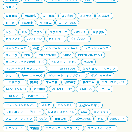
考古学
筒井康隆
遠藤周作
南方熊楠
今和次郎
西岡文彦
布施英利
町田忍
田尻賢誉
小関順二
スージー鈴木
レゲエ
スカ
ラテン
ブラスロック
バロック
昭和歌謡
カリビアン
ハワイアン
カントリー
ビッグバンド
キャンディーズ
山弦
ハンバート・ハンバート
ノラ・ジョーンズ
スカパラ
CKB
LITTLE TEMPO
NRBQ
DETERMINATION
東京パノラママンボボーイズ
ペレスプラード楽団
氣志團
マンハッタントランスファー
FREETWOOD MAC
ミッシェル・ポルナレフ
シカゴ
カーペンターズ
ギルバート・オサリヴァン
ボブ・マーリー
エアサプライ
南佳孝
高中正義
松田聖子
森高千里
リコ・ロドリゲス
JAZZ JAMAICA
ヤン富田
PAT METHENY
DUALERS
トニー谷
PERFUME
BABY METAL
パッヘルベルのカノン
ボレロ
アルルの女
栄冠は君に輝く
荒野の果てに 〜グロリア
夜明けのスキャット
喝采
ひとりきり
アローン・アゲイン
つばさ
青春の影
サボテンの花
制服
鉄のハート
トロンボーン
管楽器
アコギ（コールクラーク）
スラックキーギター