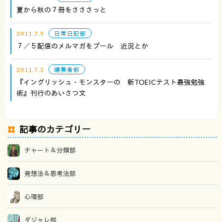
夏から秋の７冊をさささっと
2011.7.5
日常日記部
７／５配信のメルマガをプール 近況とか
2011.7.3
編集者部
『イングリッシュ・モンスターの 新TOEICテスト最強勉強
術』刊行のあいさつ文
記事のカテゴリー
チャート＆分類部
発想法＆思考法部
心理部
ダジャレ部