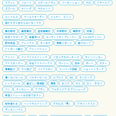
ウクレレ
フルート
スチールドラム
パーカッション
ギロ
クラベスア
ゴゴベル
キハーダ
ラチェット
コンドルズ
ワールドオーダー
ミスター・ビーン
細かすぎて伝わらないモノマネ
高校野球
星稜高校
遊学館高校
中学野球
草野球
球場
中日ドラゴンズ
背番号14
ユーティリティプレーヤー
5-2-3のゲッツー
野球用品
アシックス
オンヨネ
東駒スポーツ
誠グローブ
ジャガーズ創工
アミノバリュー
アメフト
マイアミドルフィンズ
フロリダ大ゲーターズ
ラインバッカー
アイスホッケー
日光アイスバックス
ゴーリー
空手
ボート
カヌー
棒高跳び
やり投げ
バイアスロン
スーパー大回転
ショートトラック
薄くないビール
ベルギービール
ルプルス
IPA
ランビック
レッドエール
香ばしい麦焼酎
爆麦
おこげ
ラム
ロン・サカパ
ジン
タンカレー
アブサン
アルテミジア カプリシューズ
常温ストレートお水別で氷ナシ
珈琲淹れる
ハンドネルドリップ
タカヒロ「雫」
クラシックミル
ザッセンハウス