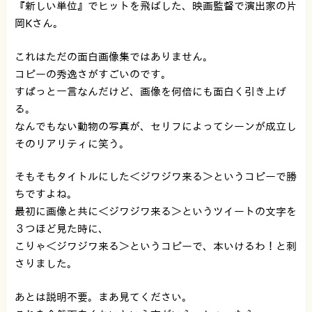
『新しい単位』でヒットを飛ばした、映画監督で演出家の片
岡Kさん。
これはただの面白画像集ではありません。
コピーの秀逸さがすごいのです。
すぱっと一言なんだけど、画像を何倍にも面白く引き上げ
る。
なんでもない動物の写真が、セリフによってシーンが成立し
そのリアリティに笑う。
そもそもタイトルにした＜ジワジワ来る＞というコピーで勝
ちですよね。
最初に画像と共に＜ジワジワ来る＞というツイートの文字を
３つほど見た時に、
こりゃ＜ジワジワ来る＞というコピーで、本いけるわ！と刺
さりました。
あとは説明不要。まあ見てください。