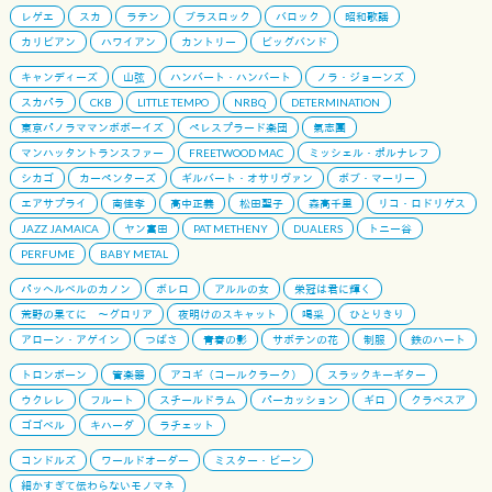
レゲエ
スカ
ラテン
ブラスロック
バロック
昭和歌謡
カリビアン
ハワイアン
カントリー
ビッグバンド
キャンディーズ
山弦
ハンバート・ハンバート
ノラ・ジョーンズ
スカパラ
CKB
LITTLE TEMPO
NRBQ
DETERMINATION
東京パノラママンボボーイズ
ペレスプラード楽団
氣志團
マンハッタントランスファー
FREETWOOD MAC
ミッシェル・ポルナレフ
シカゴ
カーペンターズ
ギルバート・オサリヴァン
ボブ・マーリー
エアサプライ
南佳孝
高中正義
松田聖子
森高千里
リコ・ロドリゲス
JAZZ JAMAICA
ヤン富田
PAT METHENY
DUALERS
トニー谷
PERFUME
BABY METAL
パッヘルベルのカノン
ボレロ
アルルの女
栄冠は君に輝く
荒野の果てに 〜グロリア
夜明けのスキャット
喝采
ひとりきり
アローン・アゲイン
つばさ
青春の影
サボテンの花
制服
鉄のハート
トロンボーン
管楽器
アコギ（コールクラーク）
スラックキーギター
ウクレレ
フルート
スチールドラム
パーカッション
ギロ
クラベスア
ゴゴベル
キハーダ
ラチェット
コンドルズ
ワールドオーダー
ミスター・ビーン
細かすぎて伝わらないモノマネ