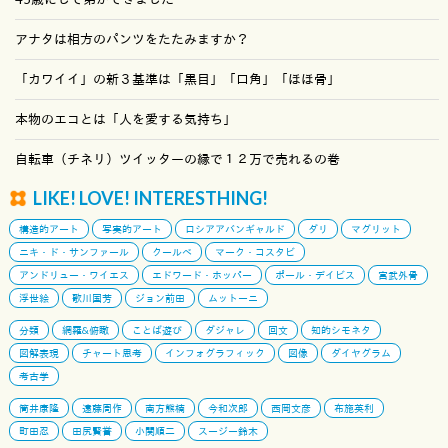
アナタは相方のパンツをたたみますか？
「カワイイ」の新３基準は「黒目」「口角」「ほほ骨」
本物のエコとは「人を愛する気持ち」
自転車（チネリ）ツイッターの縁で１２万で売れるの巻
LIKE! LOVE! INTERESTHING!
構造的アート
写実的アート
ロシアアバンギャルド
ダリ
マグリット
ニキ・ド・サンファール
クールベ
マーク・コスタビ
アンドリュー・ワイエス
エドワード・ホッパー
ポール・デイビス
宮武外骨
浮世絵
歌川国芳
ジョン前田
ムットーニ
分類
網羅&俯瞰
ことば遊び
ダジャレ
回文
知的シモネタ
図解表現
チャート思考
インフォグラフィック
図像
ダイヤグラム
考古学
筒井康隆
遠藤周作
南方熊楠
今和次郎
西岡文彦
布施英利
町田忍
田尻賢誉
小関順二
スージー鈴木