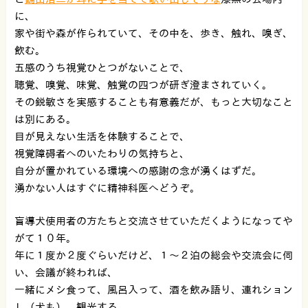
に、
家や街や森が作られていて、その中を、歩き、触れ、嗅ぎ、
飲む。
五感のうち視覚ひとつがないことで、
聴覚、嗅覚、味覚、触覚の四つが研ぎ澄まされていく。
その鋭敏さを実感することも有意義だが、もっと大切なこと
は別にある。
目が見えない生活を体験することで、
視覚障碍者へのいたわりの気持ちと、
自分が置かれている環境への感謝の念が湧くはずだ。
湧かない人はすぐに精神科医へどうぞ。
盲導犬使用者の方たちと交流させていただくようになってや
がて１０年。
年に１度か２度ぐらいだけど、１〜２泊の総会や交流会に伺
い、会議が終われば、
一緒にメシ食って、風呂入って、酒を飲み語り、連れション
し（犬も）、観光する。