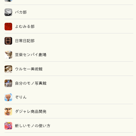
バカ部
よむみる部
日常日記部
豆柴センパイ劇場
ウルセー美術館
自分のモノ写真館
ぞりん
ダジャレ商品開発
新しいモノの使い方