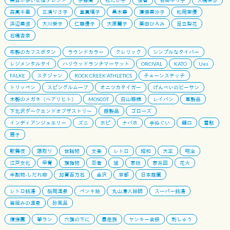
黒目が多い女性タレント
伊藤蘭
松たか子
優香
石田ゆり子
大橋未歩
森高千里
三浦りさ子
堂真理子
黒木華
蓮佛美沙子
松岡茉優
浜辺美波
大川栄子
仁藤優子
大原麗子
栗田ひろみ
足立梨花
石橋杏奈
布製のカフスボタン
ラウンドカラー
クレリック
シンプルなタイバー
レジメンタルタイ
ハリウッドランチマーケット
ORCIVAL
KATO
Ues
FALKE
スタジャン
ROCK CREEK ATHLETICS
チェーンステッチ
トリッペン
スピングルムーブ
オニツカタイガー
げんべいのビーサン
木製のメガネ（ヘアリヒト）
MOSCOT
白山眼鏡
レイバン
革製品
下北沢ダークエンドオブザストリー
銀製品
ゴローズ
インディアンジュエリー
ズニ
ホピ
ナバホ
手ぬぐい
鯉口
雪駄
扇子
歌舞伎
隈取り
世話物
文楽
レトロ
昭和
大正
明治
江戸文化
甲冑
旗指物
忍者
城
家紋
家系図
花火
半割物-しだれ柳
加賀百万石
金沢
京都
日本庭園
レトロ銭湯
船岡温泉
ペンキ絵
丸山清人絵師
スーパー銭湯
岩組みの温泉
砂風呂
應援團
學ラン
六旗の下に
暴走族
ヤンキー全般
刺しゅう