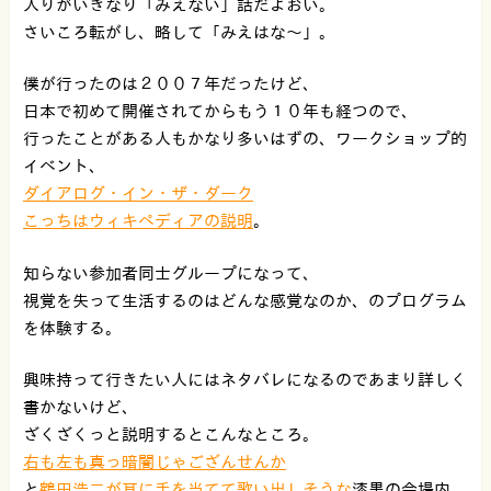
入りがいきなり「みえない」話だよおい。
さいころ転がし、略して「みえはな〜」。
僕が行ったのは２００７年だったけど、
日本で初めて開催されてからもう１０年も経つので、
行ったことがある人もかなり多いはずの、ワークショップ的
イベント、
ダイアログ・イン・ザ・ダーク
こっちはウィキペディアの説明
。
知らない参加者同士グループになって、
視覚を失って生活するのはどんな感覚なのか、のプログラム
を体験する。
興味持って行きたい人にはネタバレになるのであまり詳しく
書かないけど、
ざくざくっと説明するとこんなところ。
右も左も真っ暗闇じゃござんせんか
と
鶴田浩二が耳に手を当てて歌い出しそうな
漆黒の会場内