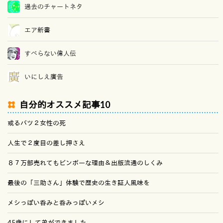
過去のチャートネタ
エア新書
すべらない偉人伝
いにしえ廣告
自分的オススメ記事10
或るバツ２女性の死
人生で２度目の差し押さえ
８７万部売れてもビンボーな理由＆出版流通のしくみ
最後の「三助さん」体験で歴史の生き証人風味を
メシっぽい呑みと呑みっぽいメシ
45歳にして弟ができました