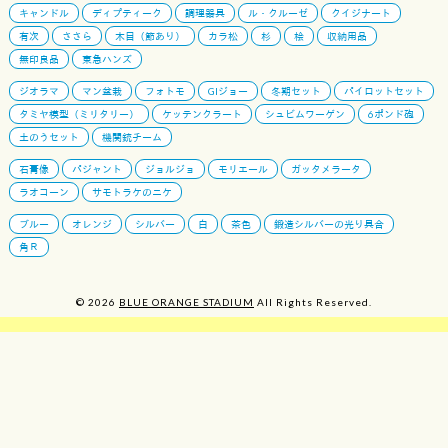
キャンドル
ディプティーク
調理器具
ル・クルーゼ
クイジナート
有次
ささら
木目（節あり）
カラ松
杉
桧
収納用品
無印良品
東急ハンズ
ジオラマ
マン盆栽
フォトモ
GIジョー
冬期セット
パイロットセット
タミヤ模型（ミリタリー）
ケッテンクラート
シュビムワーゲン
6ポンド砲
土のうセット
機関銃チーム
石膏像
パジャント
ジョルジョ
モリエール
ガッタメラータ
ラオコーン
サモトラケのニケ
ブルー
オレンジ
シルバー
白
茶色
鍛造シルバーの光り具合
角Ｒ
© 2026
BLUE ORANGE STADIUM
All Rights Reserved.