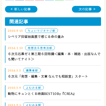
新しい記事
次の記事
関連記事
2010.9.15
ちょいマジオヤジ部
シベリア抑留絵画展で感じる命の重み
2016.1.13
発想法＆思考法部
６次元石黒ゼミ第三期６回特講＜編集・本・雑誌・出版なんで
も聞いてナイト＞
2016.5.5
編集者部
６次元「発想・編集・文章 なんでも相談室」スタート
2010.5.9
よむみる部
動物にキュンとくる映画BEST10 By『CREA』
2011.9.1
よむみる部