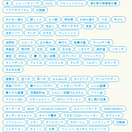
海
シュノーケリング
GULL
ドルフィンスイム
海水魚＆無脊椎水槽
アクアテラリウム
水族館
ホルモン焼き
豚しゃぶ
もつ鍋
貝料理
お好み焼き
そば
天ぷら
オムライス
コロッケ
肉まん
ポテトサラダ
枝豆
めかぶ
抹茶ソフト
すいか
かき氷
クーリッシュ
純喫茶
スナック
立ち飲み
角打ち
駄菓子屋
ゴールデン街
神楽坂
荒木町
立石
浅草
北千住
シモキタ
西荻窪
ベランダ
縁側
木の上
畳
狭い空間
ログハウス
ツリーハウス
ウッドデッキ
アメリカ
ジャマイカ
タヒチ
ベルギー
オランダ
水のある街
健康法
足ツボ
耳ツボ
せんねん灸
カッピング
ケールパウダー
熊笹パウダー
春ウコンパウダー
シナモンパウダー
しじみ習慣
青さかな習慣
深海鮫肝油
にんにく卵黄げんのもん
アマニ油
ヤクルト400
ビオフェルミン
QPコーワゴールド
夜と朝の白湯
オーディオ
B&W
MUSICAL FIDELITY
ユニゾンリサーチ
WIRE WORLD
オーディオクエスト
オヤイデ電気
クロモリのロードレーサー
ラグメッキ
シフトレバー
スギノ
ダイヤコンペ
カラーリム
トゥクリップ
双眼鏡
シュタイナー
キャノン
文具
ファーバーカステル ペルナンブコ