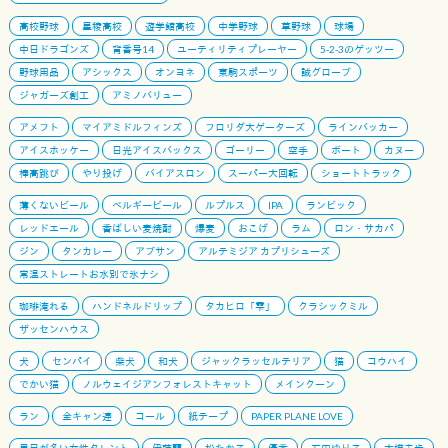
高校野球
星稜高校
遊学館高校
中学野球
草野球
球場
中日ドラゴンズ
背番号14
ユーティリティプレーヤー
5-2-3のゲッツー
野球用品
アシックス
オンヨネ
東駒スポーツ
誠グローブ
ジャガーズ創工
アミノバリュー
アメフト
マイアミドルフィンズ
フロリダ大ゲーターズ
ラインバッカー
アイスホッケー
日光アイスバックス
ゴーリー
空手
ボート
カヌー
棒高跳び
やり投げ
バイアスロン
スーパー大回転
ショートトラック
薄くないビール
ベルギービール
ルプルス
IPA
ランビック
レッドエール
香ばしい麦焼酎
爆麦
おこげ
ラム
ロン・サカパ
ジン
タンカレー
アブサン
アルテミジア カプリシューズ
常温ストレートお水別で氷ナシ
珈琲淹れる
ハンドネルドリップ
タカヒロ「雫」
クラシックミル
ザッセンハウス
犬
センパイ
柴犬
和犬
ジャックラッセルテリア
猫
コウハイ
でかい猫
ノルウェイジアンフォレストキャット
メインクーン
ラン
全キャン連
コール
紙テープ
PAPER PLANE LOVE