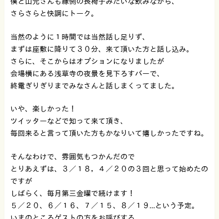
僕と山元さんも縁側の長椅子みたいな飲みながら、
さらさらと快調にトーク。
当然のように１時間では当然話し足りず、
まずは座敷に降りて３０分、来て頂いた方と話し込み。
さらに、そこからはオプションになりましたが
会場横にある浅草寺の夜景を見下ろすバーで、
終電ぎりぎりまでみなさんと話しまくってました。
いや、楽しかった！
ツイッターなどで知って来て頂き、
毎回来ると言って頂いた方もかなりいて嬉しかったですね。
そんなわけで、雰囲気もつかんだので
とりあえずは、３／１８，４／２０の３回と思って始めたの
ですが
しばらく、毎月第三金曜で続けます！
５／２０、６／１６、７／１５、８／１９…という予定。
いまのところゲストの方をお呼びする