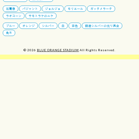
石膏像
パジャント
ジョルジョ
モリエール
ガッタメラータ
ラオコーン
サモトラケのニケ
ブルー
オレンジ
シルバー
白
茶色
鍛造シルバーの光り具合
角Ｒ
© 2026
BLUE ORANGE STADIUM
All Rights Reserved.