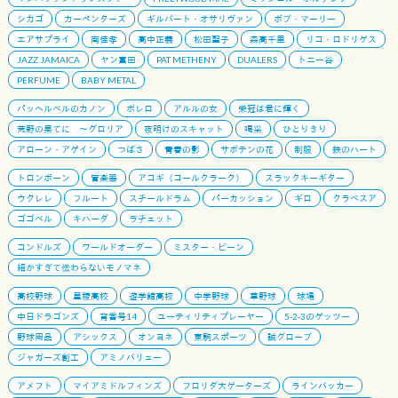
シカゴ
カーペンターズ
ギルバート・オサリヴァン
ボブ・マーリー
エアサプライ
南佳孝
高中正義
松田聖子
森高千里
リコ・ロドリゲス
JAZZ JAMAICA
ヤン富田
PAT METHENY
DUALERS
トニー谷
PERFUME
BABY METAL
パッヘルベルのカノン
ボレロ
アルルの女
栄冠は君に輝く
荒野の果てに 〜グロリア
夜明けのスキャット
喝采
ひとりきり
アローン・アゲイン
つばさ
青春の影
サボテンの花
制服
鉄のハート
トロンボーン
管楽器
アコギ（コールクラーク）
スラックキーギター
ウクレレ
フルート
スチールドラム
パーカッション
ギロ
クラベスア
ゴゴベル
キハーダ
ラチェット
コンドルズ
ワールドオーダー
ミスター・ビーン
細かすぎて伝わらないモノマネ
高校野球
星稜高校
遊学館高校
中学野球
草野球
球場
中日ドラゴンズ
背番号14
ユーティリティプレーヤー
5-2-3のゲッツー
野球用品
アシックス
オンヨネ
東駒スポーツ
誠グローブ
ジャガーズ創工
アミノバリュー
アメフト
マイアミドルフィンズ
フロリダ大ゲーターズ
ラインバッカー