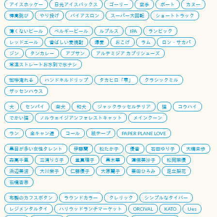
アイスホッケー
日光アイスバックス
ゴーリー
空手
ボート
カヌー
棒高跳び
やり投げ
バイアスロン
スーパー大回転
ショートトラック
薄くないビール
ベルギービール
ルプルス
IPA
ランビック
レッドエール
香ばしい麦焼酎
爆麦
おこげ
ラム
ロン・サカパ
ジン
タンカレー
アブサン
アルテミジア カプリシューズ
常温ストレートお水別で氷ナシ
珈琲淹れる
ハンドネルドリップ
タカヒロ「雫」
クラシックミル
ザッセンハウス
犬
センパイ
柴犬
和犬
ジャックラッセルテリア
猫
コウハイ
でかい猫
ノルウェイジアンフォレストキャット
メインクーン
ラン
全キャン連
コール
紙テープ
PAPER PLANE LOVE
黒目が多い女性タレント
伊藤蘭
松たか子
優香
石田ゆり子
大橋未歩
森高千里
三浦りさ子
堂真理子
黒木華
蓮佛美沙子
松岡茉優
浜辺美波
大川栄子
仁藤優子
大原麗子
栗田ひろみ
足立梨花
石橋杏奈
布製のカフスボタン
ラウンドカラー
クレリック
シンプルなタイバー
レジメンタルタイ
ハリウッドランチマーケット
ORCIVAL
KATO
Ues