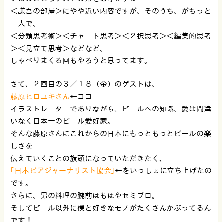
＜謙吾の部屋＞にやや近い内容ですが、そのうち、がちっと
一人で、
＜分類思考術＞＜チャート思考＞＜２択思考＞＜編集的思考
＞＜見立て思考＞などなど、
しゃべりまくる回もやろうと思ってます。
さて、２回目の３／１８（金）のゲストは、
藤原ヒロユキさん
←ココ
イラストレーターでありながら、ビールへの知識、愛は間違
いなく日本一のビール愛好家。
そんな藤原さんにこれからの日本にもっともっとビールの楽
しさを
伝えていくことの旗頭になっていただきたく、
｢日本ビアジャーナリスト協会｣
←をいっしょに立ち上げたの
です。
さらに、男の料理の腕前はもはやセミプロ。
そしてビール以外に僕と好きなモノがたくさんかぶってるん
です！