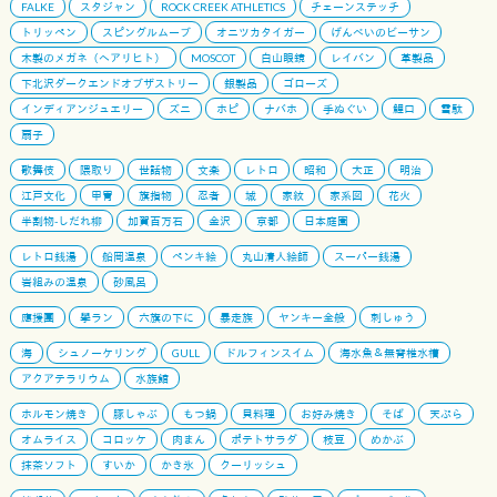
FALKE
スタジャン
ROCK CREEK ATHLETICS
チェーンステッチ
トリッペン
スピングルムーブ
オニツカタイガー
げんべいのビーサン
木製のメガネ（ヘアリヒト）
MOSCOT
白山眼鏡
レイバン
革製品
下北沢ダークエンドオブザストリー
銀製品
ゴローズ
インディアンジュエリー
ズニ
ホピ
ナバホ
手ぬぐい
鯉口
雪駄
扇子
歌舞伎
隈取り
世話物
文楽
レトロ
昭和
大正
明治
江戸文化
甲冑
旗指物
忍者
城
家紋
家系図
花火
半割物-しだれ柳
加賀百万石
金沢
京都
日本庭園
レトロ銭湯
船岡温泉
ペンキ絵
丸山清人絵師
スーパー銭湯
岩組みの温泉
砂風呂
應援團
學ラン
六旗の下に
暴走族
ヤンキー全般
刺しゅう
海
シュノーケリング
GULL
ドルフィンスイム
海水魚＆無脊椎水槽
アクアテラリウム
水族館
ホルモン焼き
豚しゃぶ
もつ鍋
貝料理
お好み焼き
そば
天ぷら
オムライス
コロッケ
肉まん
ポテトサラダ
枝豆
めかぶ
抹茶ソフト
すいか
かき氷
クーリッシュ