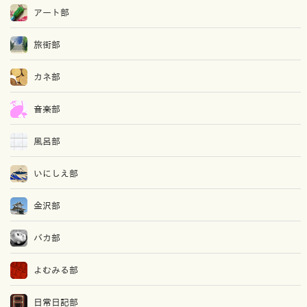
アート部
旅街部
カネ部
音楽部
風呂部
いにしえ部
金沢部
バカ部
よむみる部
日常日記部