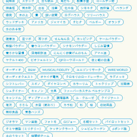
純喫茶
スナック
立ち飲み
角打ち
駄菓子屋
ゴールデン街
神楽坂
荒木町
立石
浅草
北千住
シモキタ
西荻窪
ベランダ
縁側
木の上
畳
狭い空間
ログハウス
ツリーハウス
ウッドデッキ
アメリカ
ジャマイカ
タヒチ
ベルギー
オランダ
水のある街
健康法
足ツボ
耳ツボ
せんねん灸
カッピング
ケールパウダー
熊笹パウダー
春ウコンパウダー
シナモンパウダー
しじみ習慣
青さかな習慣
深海鮫肝油
にんにく卵黄げんのもん
アマニ油
ヤクルト400
ビオフェルミン
QPコーワゴールド
夜と朝の白湯
オーディオ
B&W
MUSICAL FIDELITY
ユニゾンリサーチ
WIRE WORLD
オーディオクエスト
オヤイデ電気
クロモリのロードレーサー
ラグメッキ
シフトレバー
スギノ
ダイヤコンペ
カラーリム
トゥクリップ
双眼鏡
シュタイナー
キャノン
文具
ファーバーカステル ペルナンブコ
キャンドル
ディプティーク
調理器具
ル・クルーゼ
クイジナート
有次
ささら
木目（節あり）
カラ松
杉
桧
収納用品
無印良品
東急ハンズ
ジオラマ
マン盆栽
フォトモ
GIジョー
冬期セット
パイロットセット
タミヤ模型（ミリタリー）
ケッテンクラート
シュビムワーゲン
6ポンド砲
土のうセット
機関銃チーム