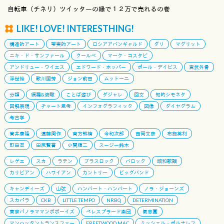
自転車（チネリ）ツイッターの縁で１２万で売れるの巻
LIKE! LOVE! INTERESTHING!
構造的アート
写実的アート
ロシアアバンギャルド
ダリ
マグリット
ニキ・ド・サンファール
クールベ
マーク・コスタビ
アンドリュー・ワイエス
エドワード・ホッパー
ポール・デイビス
宮武外骨
浮世絵
歌川国芳
ジョン前田
ムットーニ
分類
網羅&俯瞰
ことば遊び
ダジャレ
回文
知的シモネタ
図解表現
チャート思考
インフォグラフィック
図像
ダイヤグラム
考古学
筒井康隆
遠藤周作
南方熊楠
今和次郎
西岡文彦
布施英利
町田忍
田尻賢誉
小関順二
スージー鈴木
レゲエ
スカ
ラテン
ブラスロック
バロック
昭和歌謡
カリビアン
ハワイアン
カントリー
ビッグバンド
キャンディーズ
山弦
ハンバート・ハンバート
ノラ・ジョーンズ
スカパラ
CKB
LITTLE TEMPO
NRBQ
DETERMINATION
東京パノラママンボボーイズ
ペレスプラード楽団
氣志團
マンハッタントランスファー
FREETWOOD MAC
ミッシェル・ポルナレフ