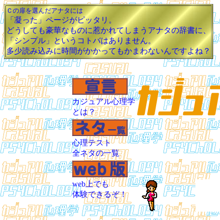
Ｃの扉を選んだアナタには
「凝った」ページがピッタリ。
どうしても豪華なものに惹かれてしまうアナタの辞書に、
「シンプル」というコトバはありません。
多少読み込みに時間がかかってもかまわないんですよね？
カジュアル心理学
とは？
心理テスト
全ネタの一覧
web上でも
体験できるぞ！