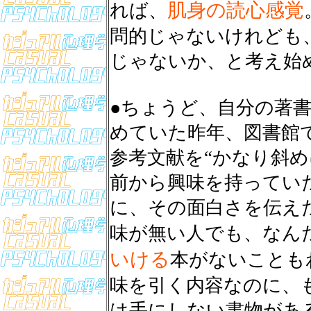
肌身の読心感覚
れば、
問的じゃないけれども
じゃないか、と考え始
●ちょうど、自分の著
めていた昨年、図書館
参考文献を“かなり斜め
前から興味を持ってい
に、その面白さを伝え
味が無い人でも、なん
いける
本がないことも
味を引く内容なのに、
は手にしない書物があ