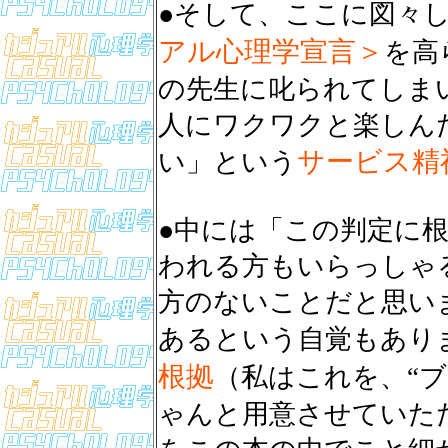
●そして、ここに図々
アル心理学宣言＞
を高
の先生に叱られてしま
人にワクワクと楽しん
サービス精
い」という
●中には「この判定に
われる方もいらっしゃ
方のないことだと思い
あるという自覚もあり
根拠
（私はこれを、“
ゃんと用意させていた