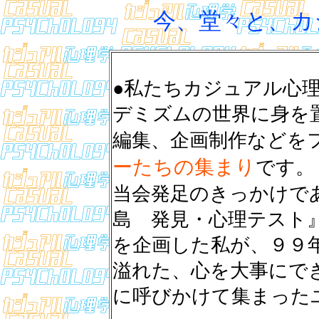
今、堂々と、カ
●私たちカジュアル心
デミズムの世界に身を
編集、企画制作などを
ーたちの集まり
です。
当会発足のきっかけで
島 発見・心理テスト』（
を企画した私が、９９
溢れた、心を大事にで
に呼びかけて集まった