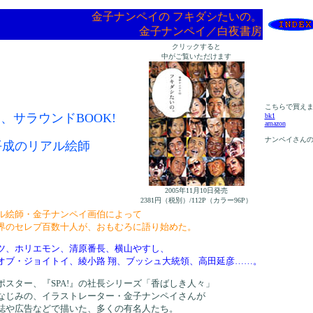
金子ナンペイの フキダシたいの。
金子ナンペイ／白夜書房
クリックすると
中がご覧いただけます
こちらで買え
、サラウンドBOOK!
bk1
amazon
ナンペイさん
平成のリアル絵師
2005年11月10日発売
2381円（税別）/112P（カラー96P）
ル絵師・金子ナンペイ画伯によって
界のセレブ百数十人が、おもむろに語り始めた。
ツ、ホリエモン、清原番長、横山やすし、
オブ・ジョイトイ、綾小路 翔、ブッシュ大統領、高田延彦……。
ポスター、『SPA!』の社長シリーズ「香ばしき人々」
なじみの、イラストレーター・金子ナンペイさんが
誌や広告などで描いた、多くの有名人たち。