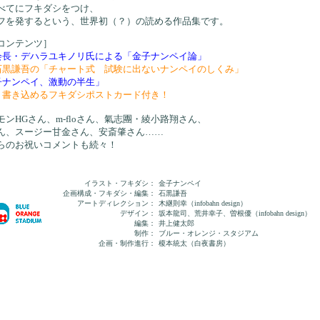
べてにフキダシをつけ、
フを発するという、世界初（？）の読める作品集です。
コンテンツ］
会長・デハラユキノリ氏による「金子ナンペイ論」
石黒謙吾の「チャート式 試験に出ないナンペイのしくみ」
子ナンペイ、激動の半生」
、書き込めるフキダシポストカード付き！
ンHGさん、m-floさん、氣志團・綾小路翔さん、
ん、スージー甘金さん、安斎肇さん……
らのお祝いコメントも続々！
イラスト・フキダシ：
金子ナンペイ
企画構成・フキダシ・編集：
石黒謙吾
アートディレクション：
木継則幸（infobahn design）
デザイン：
坂本龍司、荒井幸子、曽根優（infobahn design）
編集：
井上健太郎
制作：
ブルー・オレンジ・スタジアム
企画・制作進行：
榎本統太（白夜書房）