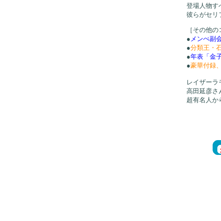
登場人物す
彼らがセリ
［その他の
●
メンぺ副
●
分類王・
●
年表「金
●
豪華付録
レイザーラモ
高田延彦さ
超有名人か