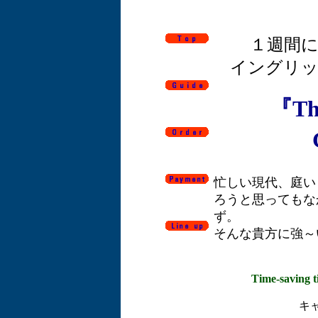
１週間
イングリ
『Th
忙しい現代、庭い
ろうと思ってもな
ず。
そんな貴方に強～
Time-saving t
キ