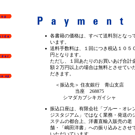
各書籍の価格は、すべて送料別となっ
います。
送料手数料は、１回につき税込１０５
円となります。
ただし、１回あたりのお買いあげ合計
額２万円以上の場合は無料とさせてい
だきます。
＜振込先＞ 住友銀行 青山支店
当座 268875
シマダカブシキガイシャ
振込口座は、有限会社「ブルー・オレ
ジスタジアム」ではなく業務・発送の
ステムの都合上、洋書直輸入販売の老
舗・「嶋田洋書」への振り込みとさせ
いただいています。