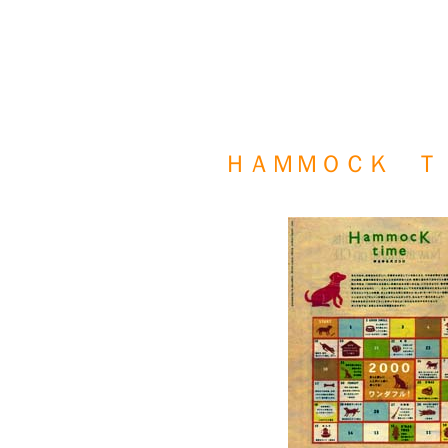
ＨＡＭＭＯＣＫ 