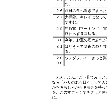
む。
２６
昨日の食べ過ぎでまった
２７
大掃除。キレイになって
すすむ。
２９
年賀状用マーキング。電
終わらず３コ戻る。
３０
今年、お宝の埋め忘れが
３１
はりきって除夜の鐘と共
着。
２０
ワンダフル！ きっと楽
００
ふん、ふん。こう見てみると
なら「ハリのある日々」ってカ
かをおもしろがるキモチを持っ
を、このすごろくでチクッと刺
に。