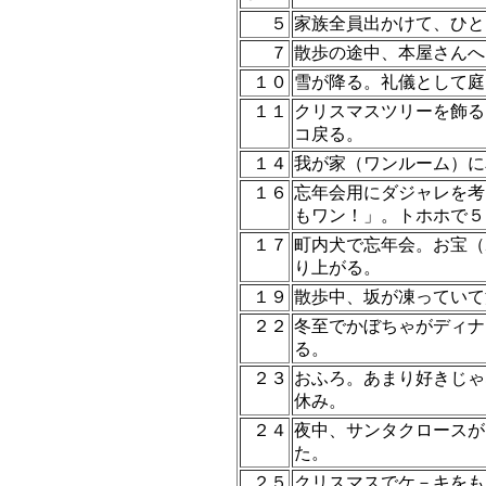
５
家族全員出かけて、ひと
７
散歩の途中、本屋さんへ
１０
雪が降る。礼儀として庭
１１
クリスマスツリーを飾る
コ戻る。
１４
我が家（ワンルーム）に
１６
忘年会用にダジャレを考
もワン！」。トホホで５
１７
町内犬で忘年会。お宝（
り上がる。
１９
散歩中、坂が凍っていて
２２
冬至でかぼちゃがディナ
る。
２３
おふろ。あまり好きじゃ
休み。
２４
夜中、サンタクロースが
た。
２５
クリスマスでケ－キをも