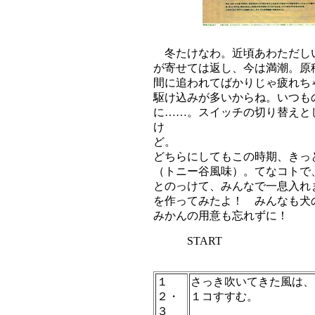
冬たけなわ。近頃あわただし
が寄せては返し、今は満潮。原
間に追われてばかりじゃ疲れちゃ
駆け込みが多いからね。いつも
に……。スイッチの切り替えと
け
どちらにしてもこの時期、きっ
（トニー谷風味）。てなコトで
とのっけて、みんなで一息入れ
を作ってみたよ！ みんなも犬
みかんの用意も忘れずに！
START
１
さっき吹いてきた風は
２・
１コすすむ。
３